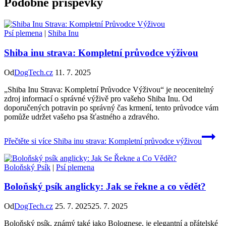
Podobné příspěvky
Psí plemena
|
Shiba Inu
Shiba inu strava: Kompletní průvodce výživou
Od
DogTech.cz
11. 7. 2025
„Shiba Inu Strava: Kompletní Průvodce Výživou“ je neocenitelný
zdroj informací o správné výživě pro vašeho Shiba Inu. Od
doporučených potravin po správný čas krmení, tento průvodce vám
pomůže udržet vašeho psa šťastného a zdravého.
Přečtěte si více
Shiba inu strava: Kompletní průvodce výživou
Boloňský Psík
|
Psí plemena
Boloňský psík anglicky: Jak se řekne a co vědět?
Od
DogTech.cz
25. 7. 2025
25. 7. 2025
Boloňský psík, známý také jako Bolognese, je elegantní a přátelské