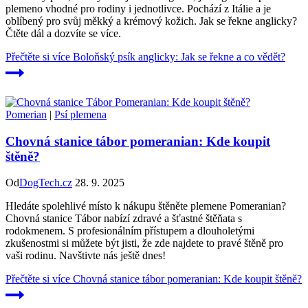
plemeno vhodné pro rodiny i jednotlivce. Pochází z Itálie a je
oblíbený pro svůj měkký a krémový kožich. Jak se řekne anglicky?
Čtěte dál a dozvíte se více.
Přečtěte si více
Boloňský psík anglicky: Jak se řekne a co vědět?
Pomerian
|
Psí plemena
Chovná stanice tábor pomeranian: Kde koupit
štěně?
Od
DogTech.cz
28. 9. 2025
Hledáte spolehlivé místo k nákupu štěněte plemene Pomeranian?
Chovná stanice Tábor nabízí zdravé a šťastné štěňata s
rodokmenem. S profesionálním přístupem a dlouholetými
zkušenostmi si můžete být jisti, že zde najdete to pravé štěně pro
vaši rodinu. Navštivte nás ještě dnes!
Přečtěte si více
Chovná stanice tábor pomeranian: Kde koupit štěně?