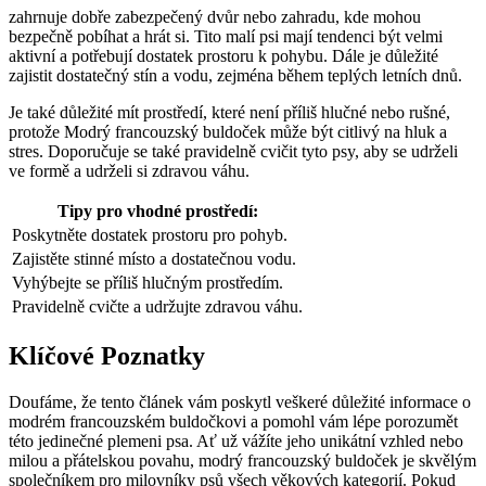
zahrnuje dobře zabezpečený dvůr nebo zahradu, kde mohou
bezpečně pobíhat a hrát si. Tito malí psi mají tendenci být velmi
aktivní a potřebují dostatek prostoru k pohybu. Dále je důležité
zajistit dostatečný stín a vodu, zejména během teplých letních dnů.
Je také důležité mít prostředí, které není příliš hlučné nebo rušné,
protože Modrý francouzský buldoček může být citlivý na hluk a
stres. Doporučuje se také pravidelně cvičit tyto psy, aby se udrželi
ve formě a udrželi si zdravou váhu.
Tipy pro vhodné prostředí:
Poskytněte dostatek prostoru pro pohyb.
Zajistěte stinné místo a dostatečnou vodu.
Vyhýbejte se příliš hlučným prostředím.
Pravidelně cvičte a udržujte zdravou váhu.
Klíčové Poznatky
Doufáme, že tento článek vám poskytl veškeré důležité informace o
modrém francouzském buldočkovi a pomohl vám lépe porozumět
této jedinečné plemeni psa. Ať už vážíte jeho unikátní vzhled nebo
milou a přátelskou povahu, modrý francouzský buldoček je skvělým
společníkem pro milovníky psů všech věkových kategorií. Pokud