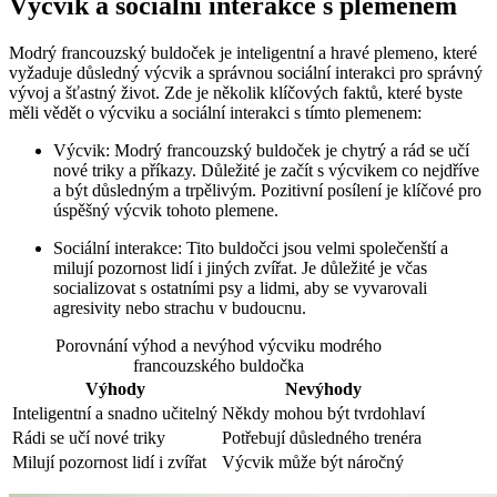
Výcvik a sociální interakce s plemenem
Modrý francouzský buldoček je inteligentní a hravé plemeno, které
vyžaduje důsledný výcvik a správnou sociální interakci pro správný
vývoj a šťastný život. Zde je několik klíčových faktů, které byste
měli vědět o výcviku a sociální interakci s tímto plemenem:
Výcvik: Modrý francouzský buldoček je chytrý a rád se učí
nové triky a příkazy. Důležité je začít s výcvikem co nejdříve
a být důsledným a trpělivým. Pozitivní posílení je klíčové pro
úspěšný výcvik tohoto plemene.
Sociální interakce: Tito buldočci jsou velmi společenští a
milují pozornost lidí i jiných zvířat. Je důležité je včas
socializovat s ostatními psy a lidmi, aby se vyvarovali
agresivity nebo strachu v budoucnu.
Porovnání výhod a nevýhod výcviku modrého
francouzského buldočka
Výhody
Nevýhody
Inteligentní a snadno učitelný
Někdy mohou být tvrdohlaví
Rádi se učí nové triky
Potřebují důsledného trenéra
Milují pozornost lidí i zvířat
Výcvik může být náročný