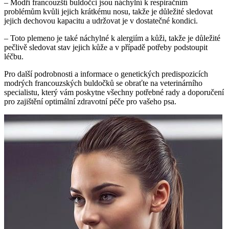
– Modří francouzští buldočci jsou náchylní k respiračním
problémům kvůli jejich krátkému nosu, takže je důležité sledovat
jejich dechovou kapacitu a udržovat je v dostatečné kondici.
– Toto plemeno je také náchylné k alergiím a kůži, takže je důležité
pečlivě sledovat stav jejich kůže a v případě potřeby podstoupit
léčbu.
Pro další podrobnosti a informace o genetických predispozicích
modrých francouzských buldočků se obraťte na veterinárního
specialistu, který vám poskytne všechny potřebné rady a doporučení
pro zajištění optimální zdravotní péče pro vašeho psa.