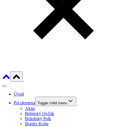
Úvod
Psí plemena
Toggle child menu
Akita
Belgický Ovčák
Boloňský Psík
Border Kolie