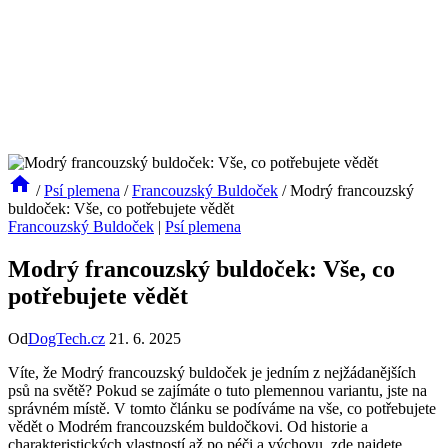
/
Psí plemena
/
Francouzský Buldoček
/
Modrý francouzský
buldoček: Vše, co potřebujete vědět
Francouzský Buldoček
|
Psí plemena
Modrý francouzský buldoček: Vše, co
potřebujete vědět
Od
DogTech.cz
21. 6. 2025
Víte, že Modrý francouzský buldoček je jedním z nejžádanějších
psů na světě? Pokud se zajímáte o tuto plemennou variantu, jste na
správném místě. V tomto článku se podíváme na vše, co potřebujete
vědět o Modrém francouzském buldočkovi. Od historie a
charakteristických vlastností až po péči a výchovu, zde najdete