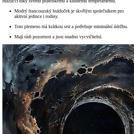
mazlíčci díky svému přátelskému a klidnému temperamentu.
Modrý francouzský buldoček je skvělým společníkem pro
aktivní jedince i rodiny.
Toto plemeno má krátkou srst a potřebuje minimální údržbu.
Mají rádi pozornost a jsou snadno vycvičitelní.