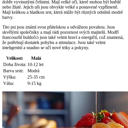
dobře vyvinutými čelistmi. Mají velké oči, které mohou být hnědé
nebo žluté. Jejich uši jsou obvykle velké a postavené vzpřímeně.
Mají krátkou a hladkou srst, která může být různých odstínů modré
barvy.
Tito psi jsou známí svou přátelskou a odvážnou povahou. Jsou
skvělými společníky a mají rádi pozornost svých majitelů. Modří
francouzští buldočci jsou také velmi hraví a energičtí, což znamená,
že potřebují dostatek pohybu a stimulace. Jsou také velmi
inteligentní a snadno se učí nové triky a pokyny.
Velikost:
Malá
Doba života:
10-12 let
Barva srsti:
Modrá
Výška:
25-35 cm
Váha:
9-15 kg