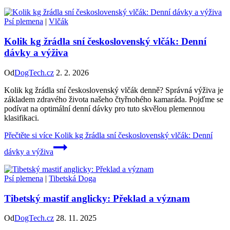
Psí plemena
|
Vlčák
Kolik kg žrádla sní československý vlčák: Denní
dávky a výživa
Od
DogTech.cz
2. 2. 2026
Kolik kg žrádla sní československý vlčák denně? Správná výživa je
základem zdravého života našeho čtyřnohého kamaráda. Pojďme se
podívat na optimální denní dávky pro tuto skvělou plemennou
klasifikaci.
Přečtěte si více
Kolik kg žrádla sní československý vlčák: Denní
dávky a výživa
Psí plemena
|
Tibetská Doga
Tibetský mastif anglicky: Překlad a význam
Od
DogTech.cz
28. 11. 2025