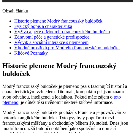
Obsah článku
Historie plemene Modrý francouzský buldoček
Fyzický popis a charakteristika
Výživa a péče o Modrého francouzského buldočka
Zdravotní péče a genetické predispozice
Výcvik a sociální interakce s plemenem
Vhodné prostředí pro Modrého francouzského buldočka
Klíčové Poznatky
Historie plemene Modrý francouzský
buldoček
Modrý francouzský buldoček je plemeno psa s fascinující historií a
charakteristickým vzhledem. Tito malí, kompaktní psi jsou známí
svou odvahou, inteligencí a loajalitou. Pokud máte zájem o
toto
plemeno
, je důležité si uvědomit některé klíčové informace.
Modrý francouzský buldoček pochází z Francie a je považován za
potomka anglického buldoka. Tyto psy byly populární mezi
francouzskými měšťany a obchodníky během 19. století. Dnes jsou
modří francouzští buldočci oblíbení jako společníci a domácí