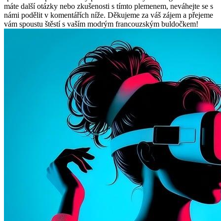
máte další otázky nebo zkušenosti s tímto plemenem, neváhejte se s
námi podělit v komentářích níže. Děkujeme za váš zájem a přejeme
vám spoustu štěstí s vaším modrým francouzským buldočkem!