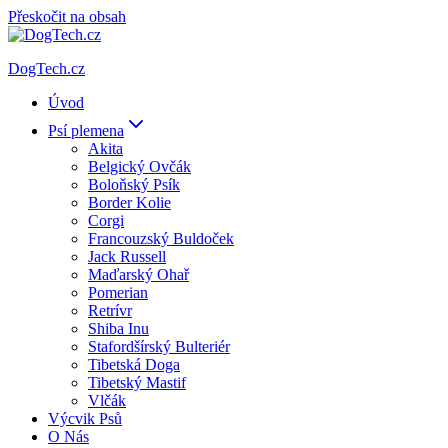
Přeskočit na obsah
DogTech.cz
Úvod
Psí plemena
Akita
Belgický Ovčák
Boloňský Psík
Border Kolie
Corgi
Francouzský Buldoček
Jack Russell
Maďarský Ohař
Pomerian
Retrívr
Shiba Inu
Stafordšírský Bulteriér
Tibetská Doga
Tibetský Mastif
Vlčák
Výcvik Psů
O Nás