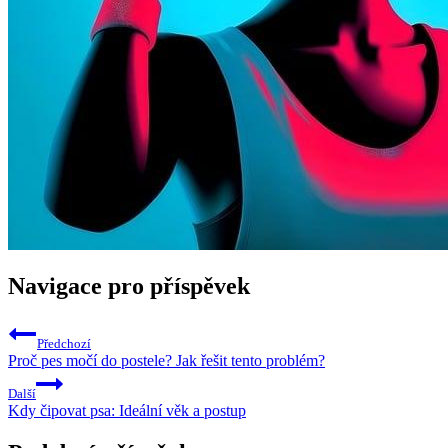
Navigace pro příspěvek
Předchozí
Proč pes močí do postele? Jak řešit tento problém?
Další
Kdy čipovat psa: Ideální věk a postup