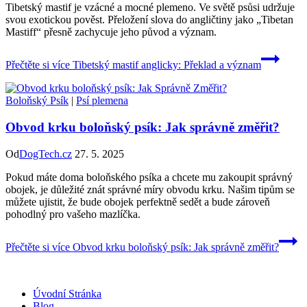
Tibetský mastif je vzácné a mocné plemeno. Ve světě psůsi udržuje
svou exotickou pověst. Přeložení slova do angličtiny jako „Tibetan
Mastiff“ přesně zachycuje jeho původ a význam.
Přečtěte si více
Tibetský mastif anglicky: Překlad a význam
Boloňský Psík
|
Psí plemena
Obvod krku boloňský psík: Jak správně změřit?
Od
DogTech.cz
27. 5. 2025
Pokud máte doma boloňského psíka a chcete mu zakoupit správný
obojek, je důležité znát správné míry obvodu krku. Našim tipům se
můžete ujistit, že bude obojek perfektně sedět a bude zároveň
pohodlný pro vašeho mazlíčka.
Přečtěte si více
Obvod krku boloňský psík: Jak správně změřit?
Úvodní Stránka
Blog