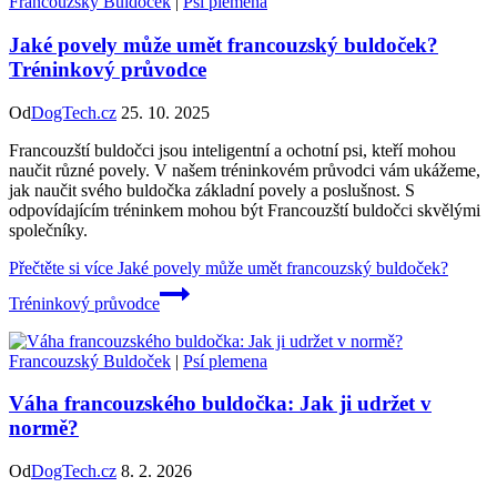
Francouzský Buldoček
|
Psí plemena
Jaké povely může umět francouzský buldoček?
Tréninkový průvodce
Od
DogTech.cz
25. 10. 2025
Francouzští buldočci jsou inteligentní a ochotní psi, kteří mohou
naučit různé povely. V našem tréninkovém průvodci vám ukážeme,
jak naučit svého buldočka základní povely a poslušnost. S
odpovídajícím tréninkem mohou být Francouzští buldočci skvělými
společníky.
Přečtěte si více
Jaké povely může umět francouzský buldoček?
Tréninkový průvodce
Francouzský Buldoček
|
Psí plemena
Váha francouzského buldočka: Jak ji udržet v
normě?
Od
DogTech.cz
8. 2. 2026