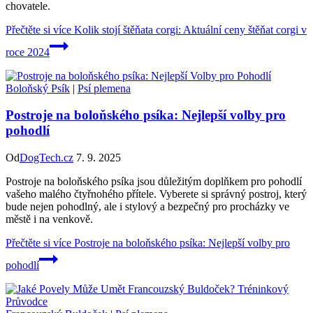
chovatele.
Přečtěte si více
Kolik stojí štěňata corgi: Aktuální ceny štěňat corgi v
roce 2024
Boloňský Psík
|
Psí plemena
Postroje na boloňského psíka: Nejlepší volby pro
pohodlí
Od
DogTech.cz
7. 9. 2025
Postroje na boloňského psíka jsou důležitým doplňkem pro pohodlí
vašeho malého čtyřnohého přítele. Vyberete si správný postroj, který
bude nejen pohodlný, ale i stylový a bezpečný pro procházky ve
městě i na venkově.
Přečtěte si více
Postroje na boloňského psíka: Nejlepší volby pro
pohodlí