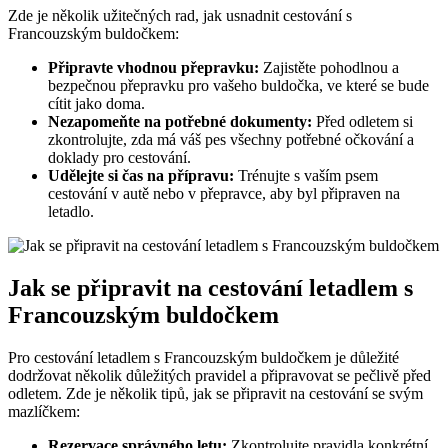
Zde je několik užitečných rad, jak usnadnit cestování s
Francouzským buldočkem:
Připravte vhodnou přepravku:
Zajistěte pohodlnou a
bezpečnou přepravku pro vašeho buldočka, ve které se bude
cítit jako doma.
Nezapomeňte na potřebné dokumenty:
Před odletem si
zkontrolujte, zda má váš pes všechny potřebné očkování a
doklady pro cestování.
Udělejte si čas na přípravu:
Trénujte s vaším psem
cestování v autě nebo v přepravce, aby byl připraven na
letadlo.
Jak se připravit na cestování letadlem s
Francouzským buldočkem
Pro cestování letadlem s Francouzským buldočkem je důležité
dodržovat několik důležitých pravidel a připravovat se pečlivě před
odletem. Zde je několik tipů, jak se připravit na cestování se svým
mazlíčkem:
Rezervace správného letu:
Zkontrolujte pravidla konkrétní