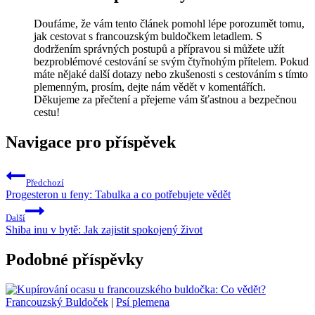
Doufáme, že vám tento článek pomohl lépe porozumět tomu,
jak cestovat s francouzským buldočkem letadlem. S
dodržením správných postupů a přípravou si můžete užít
bezproblémové cestování se svým čtyřnohým přítelem. Pokud
máte nějaké další dotazy nebo zkušenosti s cestováním s tímto
plemenným, prosím, dejte nám vědět v komentářích.
Děkujeme za přečtení a přejeme vám šťastnou a bezpečnou
cestu!
Navigace pro příspěvek
Předchozí
Progesteron u feny: Tabulka a co potřebujete vědět
Další
Shiba inu v bytě: Jak zajistit spokojený život
Podobné příspěvky
Francouzský Buldoček
|
Psí plemena