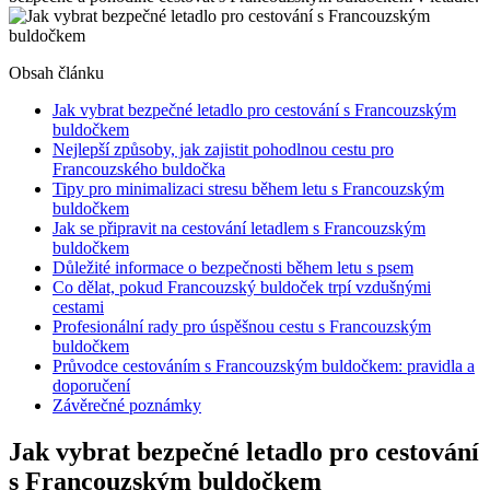
Obsah článku
Jak vybrat bezpečné letadlo pro cestování s Francouzským
buldočkem
Nejlepší způsoby, jak zajistit pohodlnou cestu pro
Francouzského buldočka
Tipy pro minimalizaci stresu během letu s Francouzským
buldočkem
Jak se připravit na cestování letadlem s Francouzským
buldočkem
Důležité informace o bezpečnosti během letu s psem
Co dělat, pokud Francouzský buldoček trpí vzdušnými
cestami
Profesionální rady pro úspěšnou cestu s Francouzským
buldočkem
Průvodce cestováním s Francouzským buldočkem: pravidla a
doporučení
Závěrečné poznámky
Jak vybrat bezpečné letadlo pro cestování
s Francouzským buldočkem