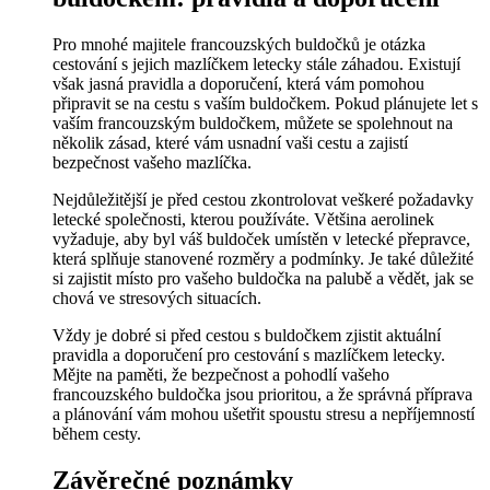
Pro mnohé majitele francouzských buldočků je otázka
cestování s jejich mazlíčkem letecky stále záhadou. Existují
však jasná pravidla a doporučení, která vám pomohou
připravit se na cestu s vaším buldočkem. Pokud plánujete let s
vaším francouzským buldočkem, můžete se spolehnout na
několik zásad, které vám usnadní vaši cestu a zajistí
bezpečnost vašeho mazlíčka.
Nejdůležitější je před cestou zkontrolovat veškeré požadavky
letecké společnosti, kterou používáte. Většina aerolinek
vyžaduje, aby byl váš buldoček umístěn v letecké přepravce,
která splňuje stanovené rozměry a podmínky. Je také důležité
si zajistit místo pro vašeho buldočka na palubě a vědět, jak se
chová ve stresových situacích.
Vždy je dobré si před cestou s buldočkem zjistit aktuální
pravidla a doporučení pro cestování s mazlíčkem letecky.
Mějte na paměti, že bezpečnost a pohodlí vašeho
francouzského buldočka jsou prioritou, a že správná příprava
a plánování vám mohou ušetřit spoustu stresu a nepříjemností
během cesty.
Závěrečné poznámky