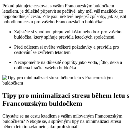
Pokud plánujete cestovat s vaším Francouzským buldočkem
letadlem, je důležité připravit se pečlivě, aby měl váš mazlíček co
nejpohodlnější cestu. Zde jsou některé nejlepší způsoby, jak zajistit
pohodlnou cestu pro vašeho Francouzského buldočka:
Zajistěte si vhodnou přepravní tašku nebo box pro vašeho
buldočka, který splňuje pravidla leteckých společností.
Před odletem si ověřte veškeré požadavky a pravidla pro
cestování se zvířetem letadlem.
Nezapomeňte na důležité doplňky jako voda, jídlo, deka a
oblíbená hračka vašeho buldočka.
Tipy pro minimalizaci stresu během letu s
Francouzským buldočkem
Chystáte se na cestu letadlem s vaším milovaným Francouzským
buldočkem? Nebojte se, s správnými tipy na minimalizaci stresu
během letu to zvládnete jako profesionál!