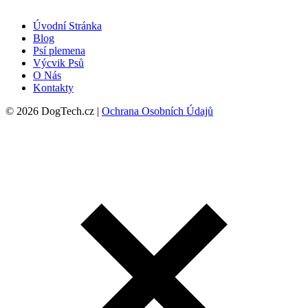
Úvodní Stránka
Blog
Psí plemena
Výcvik Psů
O Nás
Kontakty
© 2026 DogTech.cz |
Ochrana Osobních Údajů