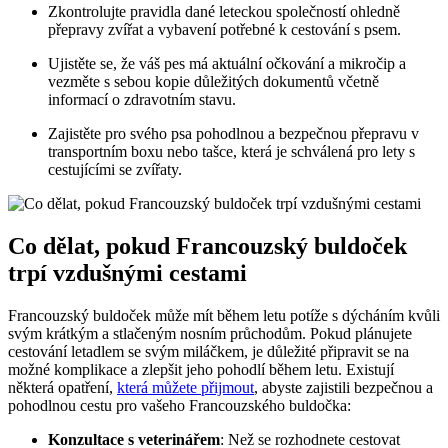
Zkontrolujte pravidla dané leteckou společností ohledně
přepravy zvířat a vybavení potřebné k cestování s psem.
Ujistěte se, že váš pes má aktuální očkování a mikročip a
vezměte s sebou kopie důležitých dokumentů včetně
informací o zdravotním stavu.
Zajistěte pro svého psa pohodlnou a bezpečnou přepravu v
transportním boxu nebo tašce, která je schválená pro lety s
cestujícími se zvířaty.
Co dělat, pokud Francouzský buldoček
trpí vzdušnými cestami
Francouzský buldoček může mít během letu potíže s dýcháním kvůli
svým krátkým a stlačeným nosním průchodům. Pokud plánujete
cestování letadlem se svým miláčkem, je důležité připravit se na
možné komplikace a zlepšit jeho pohodlí během letu. Existují
některá opatření,
která můžete přijmout
, abyste zajistili bezpečnou a
pohodlnou cestu pro vašeho Francouzského buldočka:
Konzultace s veterinářem
: Než se rozhodnete cestovat