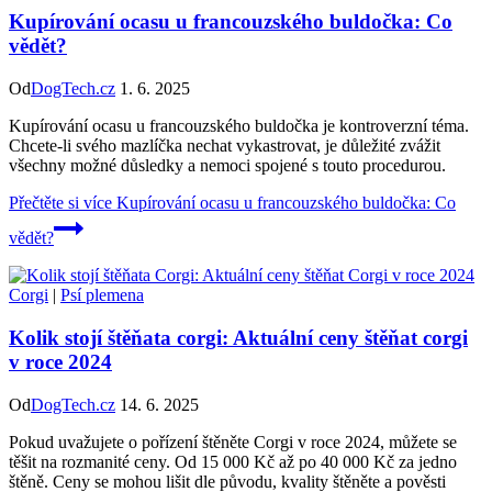
Kupírování ocasu u francouzského buldočka: Co
vědět?
Od
DogTech.cz
1. 6. 2025
Kupírování ocasu u francouzského buldočka je kontroverzní téma.
Chcete-li svého mazlíčka nechat vykastrovat, je důležité zvážit
všechny možné důsledky a nemoci spojené s touto procedurou.
Přečtěte si více
Kupírování ocasu u francouzského buldočka: Co
vědět?
Corgi
|
Psí plemena
Kolik stojí štěňata corgi: Aktuální ceny štěňat corgi
v roce 2024
Od
DogTech.cz
14. 6. 2025
Pokud uvažujete o pořízení štěněte Corgi v roce 2024, můžete se
těšit na rozmanité ceny. Od 15 000 Kč až po 40 000 Kč za jedno
štěně. Ceny se mohou lišit dle původu, kvality štěněte a pověsti