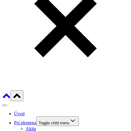
Úvod
Psí plemena
Toggle child menu
Akita