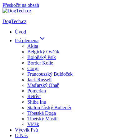
Přeskočit na obsah
DogTech.cz
Úvod
Psí plemena
Akita
Belgický Ovčák
Boloňský Psík
Border Kolie
Corgi
Francouzský Buldoček
Jack Russell
Maďarský Ohař
Pomerian
Retrívr
Shiba Inu
Stafordšírský Bulteriér
Tibetská Doga
Tibetský Mastif
Vlčák
Výcvik Psů
O Nás