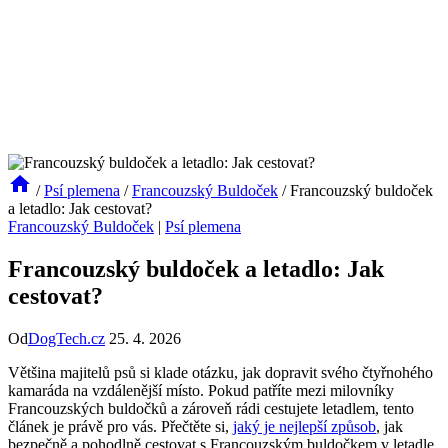
/
Psí plemena
/
Francouzský Buldoček
/
Francouzský buldoček
a letadlo: Jak cestovat?
Francouzský Buldoček
|
Psí plemena
Francouzský buldoček a letadlo: Jak
cestovat?
Od
DogTech.cz
25. 4. 2026
Většina majitelů psů si klade otázku, jak dopravit svého čtyřnohého
kamaráda na vzdálenější místo. Pokud patříte mezi milovníky
Francouzských buldočků a zároveň rádi cestujete letadlem, tento
článek je právě pro vás. Přečtěte si,
jaký je nejlepší způsob
, jak
bezpečně a pohodlně cestovat s Francouzským buldočkem v letadle.