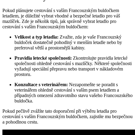
Pokud plánujete cestování s vaším Francouzským buldočkem
letadlem, je důležité vybrat vhodné a bezpečné letadlo pro váš
mazlíček. Zde je několik tipů, jak správně vybrat letadlo pro
cestování s vaším Francouzským buldočkem:
Velikost a typ letadla:
Zvažte, zda je vaše Francouzský
buldoček dostatečně pohodlný v menším letadle nebo by
preferoval větší a prostornější kabiny.
Pravidla letecké společnosti:
Zkontrolujte pravidla letecké
společnosti ohledně cestování s mazlíčky. Některé společnosti
vyžadují speciální přepravu nebo transport v nákladovém
prostoru.
Konzultace s veterinářem:
Nezapomeňte se poradit s
veterinářem ohledně cestování s vaším psem letadlem a
případných omezení zdravotního stavu vašeho Francouzského
buldočka.
Pokud pečlivě zvážíte tato doporučení při výběru letadla pro
cestování s vaším Francouzským buldočkem, zajistíte mu bezpečnou
a pohodlnou cestu.