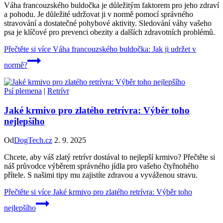
Váha francouzského buldočka je důležitým faktorem pro jeho zdraví
a pohodu. Je důležité udržovat ji v normě pomocí správného
stravování a dostatečné pohybové aktivity. Sledování váhy vašeho
psa je klíčové pro prevenci obezity a dalších zdravotních problémů.
Přečtěte si více
Váha francouzského buldočka: Jak ji udržet v
normě?
Psí plemena
|
Retrívr
Jaké krmivo pro zlatého retrívra: Výběr toho
nejlepšího
Od
DogTech.cz
2. 9. 2025
Chcete, aby váš zlatý retrívr dostával to nejlepší krmivo? Přečtěte si
náš průvodce výběrem správného jídla pro vašeho čtyřnohého
přítele. S našimi tipy mu zajistíte zdravou a vyváženou stravu.
Přečtěte si více
Jaké krmivo pro zlatého retrívra: Výběr toho
nejlepšího