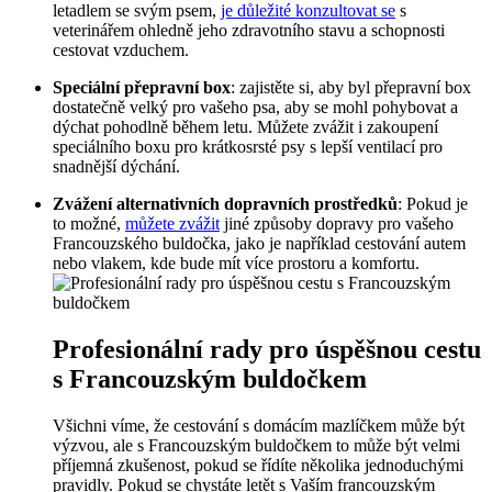
letadlem se svým psem,
je důležité konzultovat se
s
veterinářem ohledně jeho zdravotního stavu a schopnosti
cestovat vzduchem.
Speciální přepravní box
: zajistěte si, aby byl přepravní box
dostatečně velký pro vašeho psa, aby se mohl pohybovat a
dýchat pohodlně během letu. Můžete zvážit i zakoupení
speciálního boxu pro krátkosrsté psy s lepší ventilací pro
snadnější dýchání.
Zvážení alternativních dopravních prostředků
: Pokud je
to možné,
můžete zvážit
jiné způsoby dopravy pro vašeho
Francouzského buldočka, jako je například cestování autem
nebo vlakem, kde bude mít více prostoru a komfortu.
Profesionální rady pro úspěšnou cestu
s Francouzským buldočkem
Všichni víme, že cestování s domácím mazlíčkem může být
výzvou, ale s Francouzským buldočkem to může být velmi
příjemná zkušenost, pokud se řídíte několika jednoduchými
pravidly. Pokud se chystáte letět s Vaším francouzským