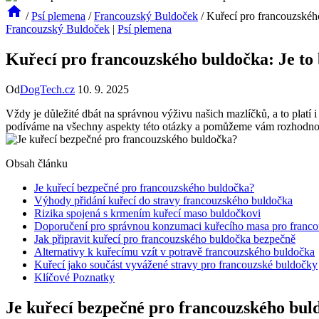
/
Psí plemena
/
Francouzský Buldoček
/
Kuřecí pro francouzskéh
Francouzský Buldoček
|
Psí plemena
Kuřecí pro francouzského buldočka: Je to
Od
DogTech.cz
10. 9. 2025
Vždy je důležité dbát na správnou výživu našich mazlíčků, a to platí
podíváme na všechny aspekty této otázky a pomůžeme vám rozhodnout
Obsah článku
Je kuřecí bezpečné pro francouzského buldočka?
Výhody přidání kuřecí do stravy francouzského buldočka
Rizika spojená s krmením kuřecí maso buldočkovi
Doporučení pro správnou konzumaci kuřecího masa pro franc
Jak připravit kuřecí pro francouzského buldočka bezpečně
Alternativy k kuřecímu vzít v potravě francouzského buldočka
Kuřecí jako součást vyvážené stravy pro francouzské buldočky
Klíčové Poznatky
Je kuřecí bezpečné pro francouzského bul