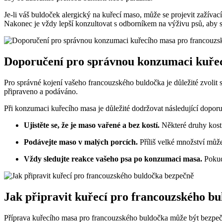
Je-li váš buldoček alergický na kuřecí maso, může se projevit zažívac
Nakonec je vždy lepší konzultovat s odborníkem na výživu psů, aby s
Doporučení pro správnou konzumaci kuřec
Pro správné kojení vašeho francouzského buldočka je důležité zvoli
připraveno a podáváno.
Při konzumaci kuřecího masa je důležité dodržovat následující doporu
Ujistěte se, že je maso vařené a bez kostí.
Některé druhy kost
Podávejte maso v malých porcích.
Příliš velké množství může
Vždy sledujte reakce vašeho psa po konzumaci masa.
Pokud 
Jak připravit kuřecí pro francouzského b
Příprava kuřecího masa pro francouzského buldočka může být bezpečná