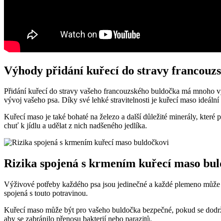
Výhody přidání kuřecí do stravy francouz
Přidání kuřecí do stravy vašeho francouzského buldočka má mnoho vý
vývoj vašeho psa. Díky své lehké stravitelnosti je kuřecí maso ideální
Kuřecí maso je také bohaté na železo a další důležité minerály, které
chuť k jídlu a udělat z nich nadšeného jedlíka.
Rizika spojená s krmením kuřecí maso bul
Výživové potřeby každého psa jsou jedinečné a každé plemeno může re
spojená s touto potravinou.
Kuřecí maso může být pro vašeho buldočka bezpečné, pokud se dodržují 
aby se zabránilo přenosu bakterií nebo parazitů.