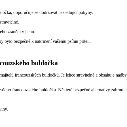
ldočka, doporučuje se dodržovat následující pokyny:
travitelné.
ebo zranění v jícnu.
aby bylo bezpečné k nakrmení vašemu psímu příteli.
ancouzského buldočka
itelů francouzských buldočků. Je lehce stravitelné a obsahuje nadbyte
ašeho francouzského buldočka. Některé bezpečné alternativy zahrnují:
viny.