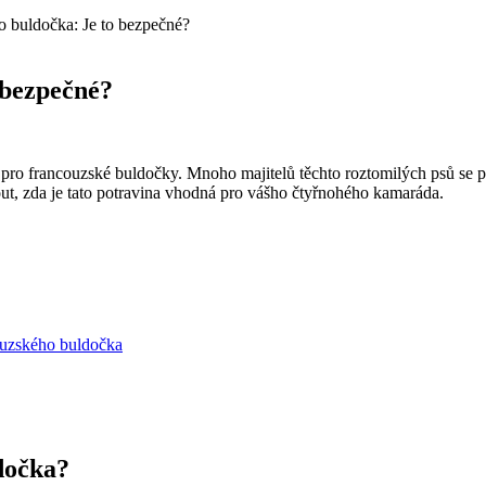
o buldočka: Je to bezpečné?
 bezpečné?
 i pro francouzské buldočky. Mnoho majitelů těchto roztomilých psů se 
, zda je tato potravina vhodná pro vášho čtyřnohého kamaráda.
ouzského buldočka
dočka?