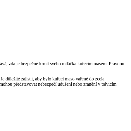
obává, zda je bezpečné krmit svého miláčka kuřecím masem. Pravdou
e důležité zajistit, aby bylo kuřecí maso vařené do zcela
ré mohou představovat nebezpečí udušení nebo zranění v trávicím