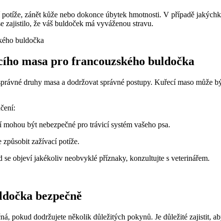
í potíže, zánět kůže nebo dokonce úbytek hmotnosti. V případě jakýchkol
e zajistilo, že váš buldoček má vyváženou stravu.
ího masa pro francouzského buldočka
t správné druhy masa a dodržovat správné postupy. Kuřecí maso může b
čení:
í mohou být nebezpečné pro trávicí systém vašeho psa.
 způsobit zažívací potíže.
se objeví jakékoliv neobvyklé příznaky, konzultujte s veterinářem.
uldočka bezpečně
, pokud dodržujete několik důležitých pokynů. Je důležité zajistit, a