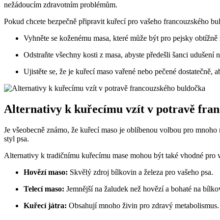
nežádoucím zdravotním problémům.
Pokud chcete bezpečně připravit kuřecí pro vašeho francouzského bu
Vyhněte se koženému masa, které může být pro pejsky obtížně s
Odstraňte všechny kosti z masa, abyste předešli šanci udušení n
Ujistěte se, že je kuřecí maso vařené nebo pečené dostatečně, 
Alternativy k kuřecímu vzít v potravě fr
Je všeobecně známo, že kuřecí maso je oblíbenou volbou pro mnoho maj
styl psa.
Alternativy k tradičnímu kuřecímu mase mohou být také vhodné pro v
Hovězí maso:
Skvělý zdroj bílkovin a železa pro vašeho psa.
Telecí maso:
Jemnější na žaludek než hovězí a bohaté na bílko
Kuřecí játra:
Obsahují mnoho živin pro zdravý metabolismus.