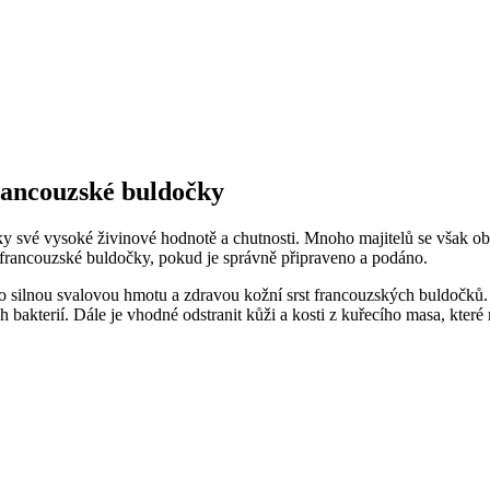
francouzské buldočky
íky své vysoké živinové hodnotě a chutnosti. Mnoho majitelů se však 
 francouzské buldočky, pokud je správně připraveno a podáno.
pro silnou svalovou hmotu a zdravou kožní srst francouzských buldočků. J
h bakterií. Dále je vhodné odstranit kůži a kosti z kuřecího masa, kte