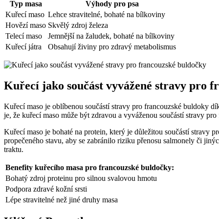
Typ masa
Výhody pro psa
Kuřecí maso
Lehce stravitelné, bohaté na bílkoviny
Hovězí maso
Skvělý zdroj železa
Telecí maso
Jemnější na žaludek, bohaté na bílkoviny
Kuřecí játra
Obsahují živiny pro zdravý metabolismus
Kuřecí jako součást vyvážené stravy pro 
Kuřecí maso je oblíbenou součástí stravy pro francouzské buldoky d
je, že kuřecí maso může být zdravou a vyváženou součástí stravy pro
Kuřecí maso je bohaté na protein, který je důležitou součástí stravy 
propečeného stavu, aby se zabránilo riziku přenosu salmonely či jinýc
traktu.
Benefity kuřecího masa pro francouzské buldočky:
Bohatý zdroj proteinu pro silnou svalovou hmotu
Podpora zdravé kožní srsti
Lépe stravitelné než jiné druhy masa