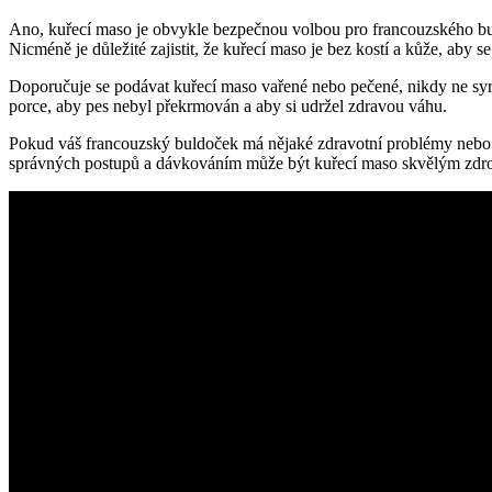
Ano, kuřecí maso je obvykle bezpečnou volbou pro francouzského bu
Nicméně je důležité zajistit, že kuřecí maso je bez kostí a kůže, aby
Doporučuje se podávat kuřecí maso vařené nebo pečené, nikdy ne syro
porce, aby pes nebyl překrmován a aby si udržel zdravou váhu.
Pokud váš francouzský buldoček má nějaké zdravotní problémy nebo di
správných postupů a dávkováním může být kuřecí maso skvělým zdro