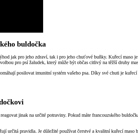
ského buldočka
hod jak pro jeho zdraví, tak i pro jeho chuťové buňky. Kuřecí maso j
 volbou pro psí žaludek, který může být občas citlivý na těžší druhy mas
 pomáhají posilovat imunitní systém vašeho psa. Díky své chuti je kuře
dočkovi
agovat jinak na určité potraviny. Pokud máte francouzského buldočka 
určitá pravidla. Je důležité používat čerstvé a kvalitní kuřecí maso b