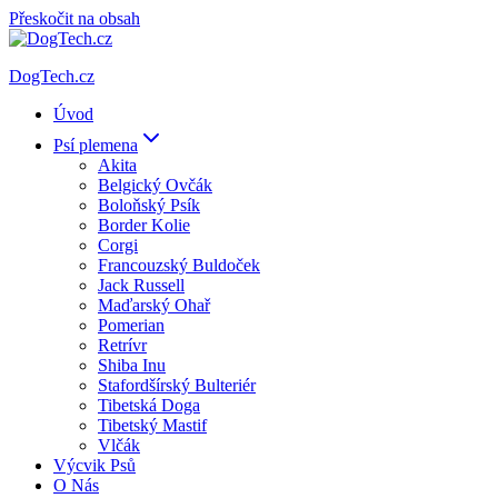
Přeskočit na obsah
DogTech.cz
Úvod
Psí plemena
Akita
Belgický Ovčák
Boloňský Psík
Border Kolie
Corgi
Francouzský Buldoček
Jack Russell
Maďarský Ohař
Pomerian
Retrívr
Shiba Inu
Stafordšírský Bulteriér
Tibetská Doga
Tibetský Mastif
Vlčák
Výcvik Psů
O Nás