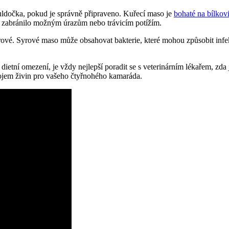
ldočka, pokud je správně připraveno. Kuřecí maso je
bohaté na bílkov
 se zabránilo možným úrazům nebo trávicím potížím.
vé. Syrové maso může obsahovat bakterie, které mohou způsobit infekce
etní omezení, je vždy nejlepší poradit se s veterinárním lékařem, zda
jem živin pro vašeho čtyřnohého kamaráda.