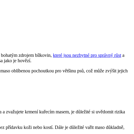
e bohatým zdrojem bílkovin,
které jsou nezbytné pro správný růst
a
a jako je hovězí.
cí maso oblíbenou pochoutkou pro většinu psů, což může zvýšit jejich
a zvažujete krmení kuřecím masem, je důležité si uvědomit rizika
ez přídavku koži nebo kostí. Dále je důležité vařit maso důkladně,