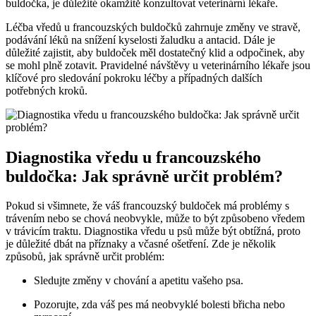
buldočka, je důležité okamžitě konzultovat veterinární lékaře.
Léčba vředů u francouzských buldočků zahrnuje změny ve stravě,
podávání léků na snížení kyselosti žaludku a antacid. Dále je
důležité zajistit, aby buldoček měl dostatečný klid a odpočinek, aby
se mohl plně zotavit. Pravidelné návštěvy u veterinárního lékaře jsou
klíčové pro sledování pokroku léčby a případných dalších
potřebných kroků.
Diagnostika vředu u francouzského
buldočka: Jak správně určit problém?
Pokud si všimnete, že váš francouzský buldoček má problémy s
trávením nebo se chová neobvykle, může to být způsobeno vředem
v trávicím traktu. Diagnostika vředu u psů může být obtížná, proto
je důležité dbát na příznaky a včasné ošetření. Zde je několik
způsobů, jak správně určit problém:
Sledujte změny v chování a apetitu vašeho psa.
Pozorujte, zda váš pes má neobvyklé bolesti břicha nebo