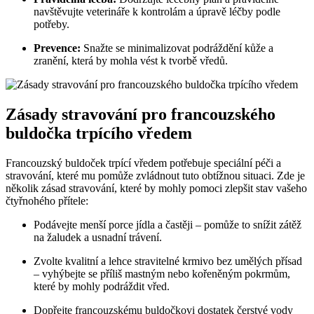
navštěvujte veterináře k kontrolám a úpravě léčby podle
potřeby.
Prevence:
Snažte se minimalizovat podráždění kůže a
zranění, která by mohla vést k tvorbě vředů.
Zásady stravování pro francouzského
buldočka trpícího vředem
Francouzský buldoček trpící vředem potřebuje speciální péči a
stravování, které mu pomůže zvládnout tuto obtížnou situaci. Zde je
několik zásad stravování, které by mohly pomoci zlepšit stav vašeho
čtyřnohého přítele:
Podávejte menší porce jídla a častěji – pomůže to snížit zátěž
na žaludek a usnadní trávení.
Zvolte kvalitní a lehce stravitelné krmivo bez umělých přísad
– vyhýbejte se příliš mastným nebo kořeněným pokrmům,
které by mohly podráždit vřed.
Dopřejte francouzskému buldočkovi dostatek čerstvé vody