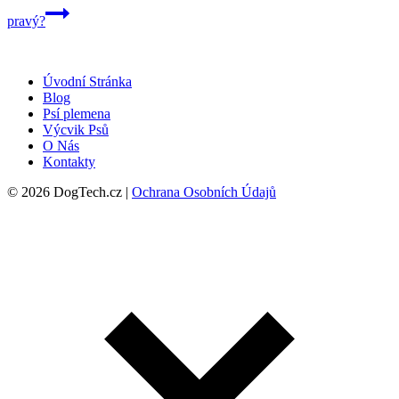
pravý?
Úvodní Stránka
Blog
Psí plemena
Výcvik Psů
O Nás
Kontakty
© 2026 DogTech.cz |
Ochrana Osobních Údajů