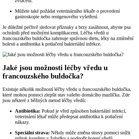
zvracení.
Můžete také požádat veterinárního lékaře o provedení
gastroskopie nebo rentgenového vyšetření.
Je důležité pečlivě sledovat příznaky a brzy zasáhnout, abyste psa
ochránili před možnými komplikacemi. Léčba vředů u
francouzského buldočka zahrnuje správnou dietu, léky na zmírnění
bolesti a antibiotika k potlačení bakteriální infekce.
Jaké jsou možnosti léčby vředu u
francouzského buldočka?
Existuje několik možností léčby vředu u francouzského buldočka,
které mohou pomoci zlepšit stav vašeho domácího mazlíčka. Zde
jsou některé z běžných metod léčby vředů:
Antibiotika:
Pokud je vřed způsoben bakteriální infekcí,
veterinární lékař může předepsat antibiotika k potlačení
nákazy.
Speciální strava:
Někdy může změna stravy pomoci snížit
průtok kyseliny v žaludku a podpořit hojení vředů.