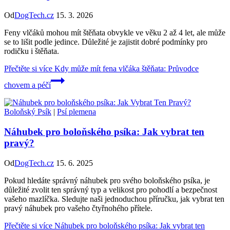
Od
DogTech.cz
15. 3. 2026
Feny vlčáků mohou mít štěňata obvykle ve věku 2 až 4 let, ale může
se to lišit podle jedince. Důležité je zajistit dobré podmínky pro
rodičku i štěňata.
Přečtěte si více
Kdy může mít fena vlčáka štěňata: Průvodce
chovem a péčí
Boloňský Psík
|
Psí plemena
Náhubek pro boloňského psíka: Jak vybrat ten
pravý?
Od
DogTech.cz
15. 6. 2025
Pokud hledáte správný náhubek pro svého boloňského psíka, je
důležité zvolit ten správný typ a velikost pro pohodlí a bezpečnost
vašeho mazlíčka. Sledujte naši jednoduchou příručku, jak vybrat ten
pravý náhubek pro vašeho čtyřnohého přítele.
Přečtěte si více
Náhubek pro boloňského psíka: Jak vybrat ten