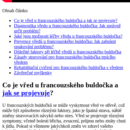
Obsah článku
Co je vřed u francouzského buldočka a jak se projevuje?
Diagnostika vředu u francouzského buldočka: Jak správně
určit problém?
Jaké jsou možnosti léčby vředu u francouzského buldočka?
Prevence vředů u francouzského buldočka: Jak zabránit
opakování problému?
Důležité faktory při léčbě vředů u francouzského buldočka
Zásady stravování pro francouzského buldočka trpícího
vředem
Rehabilitační cvičení pro francouzského buldočka s vředem
Závěrečné myšlenky
Co je vřed u francouzského buldočka a
jak se projevuje
?
U francouzských buldočků se může vyskytnout vřed ve střevě, což
může být způsobeno různými faktory, jako je špatná strava, náhlé
změny stravovacích návyků nebo stres. Vřed se projevuje různými
symptomy, včetně bolesti břicha, zvracení, průjmu nebo ztráty chuti
k jídlu. Pokud si všimnete jakýchkoli změn ve zdraví vašeho