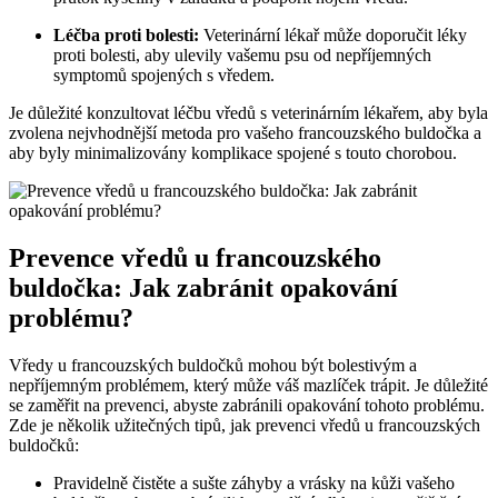
Léčba proti bolesti:
Veterinární lékař může doporučit léky
proti bolesti, aby ulevily vašemu psu od nepříjemných
symptomů spojených s vředem.
Je důležité konzultovat léčbu vředů s veterinárním lékařem, aby byla
zvolena nejvhodnější metoda pro vašeho francouzského buldočka a
aby byly minimalizovány komplikace spojené s touto chorobou.
Prevence vředů u francouzského
buldočka: Jak zabránit opakování
problému?
Vředy u francouzských buldočků mohou být bolestivým a
nepříjemným problémem, který může váš mazlíček trápit. Je důležité
se zaměřit na prevenci, abyste zabránili opakování tohoto problému.
Zde je několik užitečných tipů, jak prevenci vředů u francouzských
buldočků:
Pravidelně čistěte a sušte záhyby a vrásky na kůži vašeho