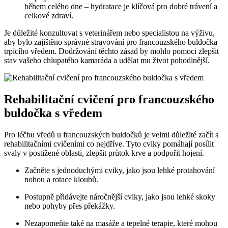
během celého dne – hydratace je klíčová pro dobré trávení a
celkové zdraví.
Je důležité konzultovat s veterinářem nebo specialistou na výživu,
aby bylo zajištěno správné stravování pro francouzského buldočka
trpícího vředem. Dodržování těchto zásad by mohlo pomoci zlepšit
stav vašeho chlupatého kamaráda a udělat mu život pohodlnější.
Rehabilitační cvičení pro francouzského
buldočka s vředem
Pro léčbu vředů u francouzských buldočků je velmi důležité začít s
rehabilitačními cvičeními co nejdříve. Tyto cviky pomáhají posílit
svaly v postižené oblasti, zlepšit průtok krve a podpořit hojení.
Začněte s jednoduchými cviky, jako jsou lehké protahování
nohou a rotace kloubů.
Postupně přidávejte náročnější cviky, jako jsou lehké skoky
nebo pohyby přes překážky.
Nezapomeňte také na masáže a tepelné terapie, které mohou