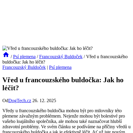
/
Psí plemena
/
Francouzský Buldoček
/
Vřed u francouzského
buldočka: Jak ho léčit?
Francouzský Buldoček
|
Psí plemena
Vřed u francouzského buldočka: Jak ho
léčit?
Od
DogTech.cz
26. 12. 2025
Vředy u francouzského buldočka mohou být pro milovníky této
plemene závažným problémem. Nejenže mohou být bolestivé pro
vašeho loajálního společníka, ale mohou také naznačovat hlubší
zdravotní problémy. Ve svém článku se podíváme na příčiny vředů u
francouzského buldočka a jak je efektivně léčit. Ať už jste novým