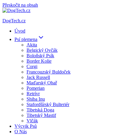
Přeskočit na obsah
DogTech.cz
Úvod
Psí plemena
Akita
Belgický Ovčák
Boloňský Psík
Border Kolie
Corgi
Francouzský Buldoček
Jack Russell
Maďarský Ohař
Pomerian
Retrívr
Shiba Inu
Stafordšírský Bulteriér
Tibetská Doga
Tibetský Mastif
Vlčák
Výcvik Psů
O Nás