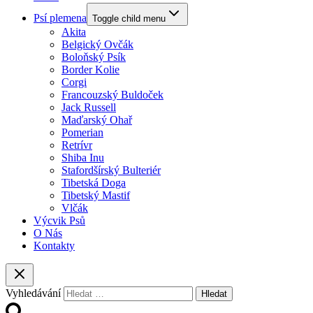
Psí plemena
Toggle child menu
Akita
Belgický Ovčák
Boloňský Psík
Border Kolie
Corgi
Francouzský Buldoček
Jack Russell
Maďarský Ohař
Pomerian
Retrívr
Shiba Inu
Stafordšírský Bulteriér
Tibetská Doga
Tibetský Mastif
Vlčák
Výcvik Psů
O Nás
Kontakty
Vyhledávání