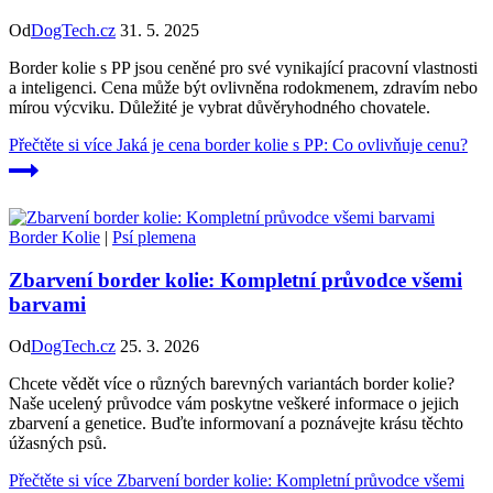
Od
DogTech.cz
31. 5. 2025
Border kolie s PP jsou ceněné pro své vynikající pracovní vlastnosti
a inteligenci. Cena může být ovlivněna rodokmenem, zdravím nebo
mírou výcviku. Důležité je vybrat důvěryhodného chovatele.
Přečtěte si více
Jaká je cena border kolie s PP: Co ovlivňuje cenu?
Border Kolie
|
Psí plemena
Zbarvení border kolie: Kompletní průvodce všemi
barvami
Od
DogTech.cz
25. 3. 2026
Chcete vědět více o různých barevných variantách border kolie?
Naše ucelený průvodce vám poskytne veškeré informace o jejich
zbarvení a genetice. Buďte informovaní a poznávejte krásu těchto
úžasných psů.
Přečtěte si více
Zbarvení border kolie: Kompletní průvodce všemi