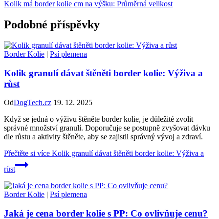
Kolik má border kolie cm na výšku: Průměrná velikost
Podobné příspěvky
Border Kolie
|
Psí plemena
Kolik granulí dávat štěněti border kolie: Výživa a
růst
Od
DogTech.cz
19. 12. 2025
Když se jedná o výživu štěněte border kolie, je důležité zvolit
správné množství granulí. Doporučuje se postupně zvyšovat dávku
dle růstu a aktivity štěněte, aby se zajistil správný vývoj a zdraví.
Přečtěte si více
Kolik granulí dávat štěněti border kolie: Výživa a
růst
Border Kolie
|
Psí plemena
Jaká je cena border kolie s PP: Co ovlivňuje cenu?