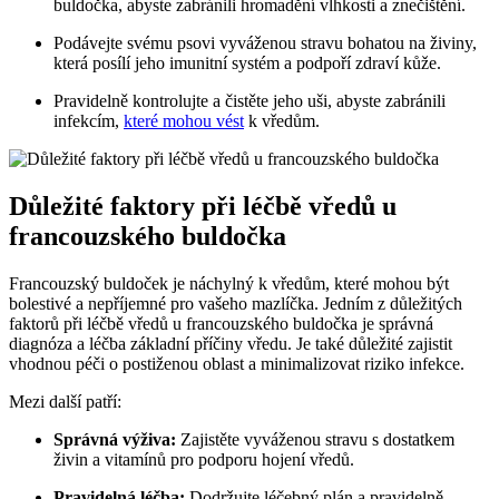
buldočka, abyste zabránili hromadění vlhkosti a znečištění.
Podávejte svému psovi vyváženou stravu bohatou na živiny,
která posílí jeho imunitní systém a podpoří zdraví kůže.
Pravidelně kontrolujte a čistěte jeho uši, abyste zabránili
infekcím,
které mohou vést
k vředům.
Důležité faktory při léčbě vředů u
francouzského buldočka
Francouzský buldoček je náchylný k vředům, které mohou být
bolestivé a nepříjemné pro vašeho mazlíčka. Jedním z důležitých
faktorů při léčbě vředů u francouzského buldočka je správná
diagnóza a léčba základní příčiny vředu. Je také důležité zajistit
vhodnou péči o postiženou oblast a minimalizovat riziko infekce.
Mezi další patří:
Správná výživa:
Zajistěte vyváženou stravu s dostatkem
živin a vitamínů pro podporu hojení vředů.
Pravidelná léčba:
Dodržujte léčebný plán a pravidelně