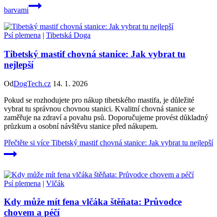
barvami
Psí plemena
|
Tibetská Doga
Tibetský mastif chovná stanice: Jak vybrat tu
nejlepší
Od
DogTech.cz
14. 1. 2026
Pokud se rozhodujete pro nákup tibetského mastifa, je důležité
vybrat tu správnou chovnou stanici. Kvalitní chovná stanice se
zaměřuje na zdraví a povahu psů. Doporučujeme provést důkladný
průzkum a osobní návštěvu stanice před nákupem.
Přečtěte si více
Tibetský mastif chovná stanice: Jak vybrat tu nejlepší
Psí plemena
|
Vlčák
Kdy může mít fena vlčáka štěňata: Průvodce
chovem a péčí