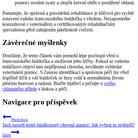
pomoci uvolnit svaly a zlepšit krevní oběh v postižené oblasti.
Pamatujte, že správná a pravidelná rehabilitace je klíčová pro rychlé
zotavení vašeho francouzského buldočka s vředem. Nezapomeňte
konzultovat s veterinářem a certifikovaným rehabilitačním
specialistou před zahájením jakéhokoli cvičení.
Závěrečné myšlenky
Doufáme, že tento článek vám pomohl lépe pochopit vřed u
francouzského buldočka a možnosti jeho léčby. Pokud se vašemu
miláčkovi objeví tato nepříjemná choroba, neváhejte vyhledat
veterinární pomoc. S časnou identifikací a správnou péčí lze vřed
úspěšně léčit a váš buldoček se brzy vrátí k normálnímu životu
plnému hravosti a radosti. Buďte trpěliví a pečujte o
svého
chlupatého přítele
s láskou a péčí.
Navigace pro příspěvek
Předchozí
Jack russell teriér hladkosrstý chovná stanice: Jak vybrat tu nejlepší?
Další