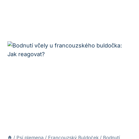
/
Psí plemena
/
Francouzský Buldoček
/
Bodnutí