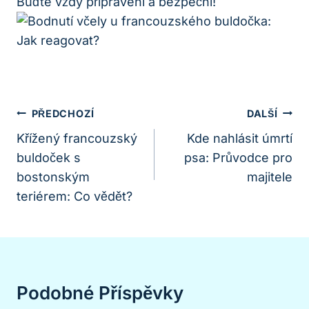
Buďte vždy připraveni a bezpeční!
Navigace
PŘEDCHOZÍ
DALŠÍ
Pro
Křížený francouzský
Kde nahlásit úmrtí
buldoček s
psa: Průvodce pro
Příspěvek
bostonským
majitele
teriérem: Co vědět?
Podobné Příspěvky