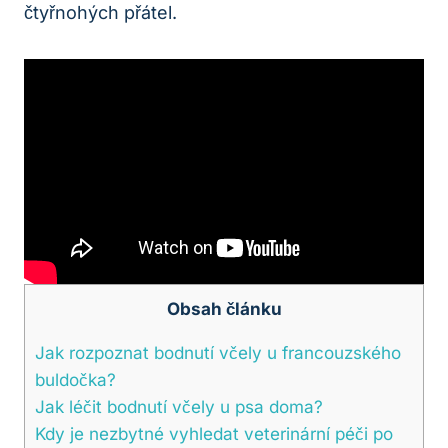
čtyřnohých přátel.
Obsah článku
Jak rozpoznat bodnutí včely u francouzského
buldočka?
Jak léčit bodnutí včely u psa doma?
Kdy je nezbytné vyhledat veterinární péči po