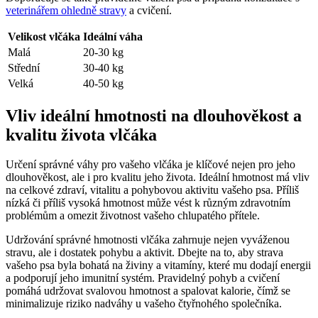
veterinářem ohledně stravy
a cvičení.
Velikost vlčáka
Ideální váha
Malá
20-30 ‍kg
Střední
30-40‌ kg
Velká
40-50 kg
Vliv ⁢ideální hmotnosti na dlouhověkost a
kvalitu života⁣ vlčáka
Určení správné váhy pro vašeho vlčáka je klíčové nejen ‍pro jeho
⁤dlouhověkost, ale i pro ‌kvalitu jeho⁢ života. Ideální ​hmotnost⁣ má vliv⁣
na ‍celkové zdraví, vitalitu a pohybovou aktivitu​ vašeho psa.⁢ Příliš
⁤nízká​ či příliš vysoká ​hmotnost může vést ‍k různým zdravotním
⁢problémům a omezit životnost vašeho‍ chlupatého přítele.
Udržování správné hmotnosti vlčáka zahrnuje nejen⁢ vyváženou ​
stravu, ale i dostatek ‍pohybu a ⁣aktivit. Dbejte na to, aby⁣ strava
vašeho psa ⁤byla ​bohatá na živiny ‍a vitamíny, které mu dodají energii
a podporují‍ jeho​ imunitní systém.‍ Pravidelný pohyb a cvičení
‍pomáhá udržovat svalovou hmotnost a ‌spalovat kalorie, čímž se
minimalizuje riziko nadváhy u vašeho čtyřnohého⁢ společníka.