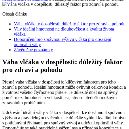
Obsah článku
Váha vlčáka‍ v ⁤dospělosti: důležitý faktor pro zdraví a pohodu
Vliv ⁢ideální hmotnosti na dlouhověkost a kvalitu života⁣
vlčáka
Doporučení pro správnou‍ výživu vlčáka ​pro dosažení
optimální⁤ váhy
Závěrečné‌ poznámky
Váha vlčáka‍ v ⁤dospělosti: důležitý faktor
pro zdraví a pohodu
Přesná váha ⁢vlčáka v ⁤dospělosti je klíčovým faktorem pro jeho
zdraví a ‌pohodu.⁣ Ideální hmotnost může ovlivnit celkovou kondici a
životnost vašeho ‌čtyřnohého ⁣přítele. Je důležité dbát na​ správný
poměr mezi ​hmotností a velikostí psa, aby se předešlo možným
zdravotním problémům.
Udržování ideální váhy ‍vlčáka⁢ v‍ dospělosti ⁢lze dosáhnout správnou
‌výživou​ a⁢ pravidelným cvičením. Je důležité vybírat kvalitní ​krmivo
s potřebnými živinami‌ pro ⁤správný ⁣vývoj a⁣ udržení optimální⁣ váhy.
Doporučuje⁢ se také​ pravidelné⁢ vážení psa ⁢a​ případná konzultace s