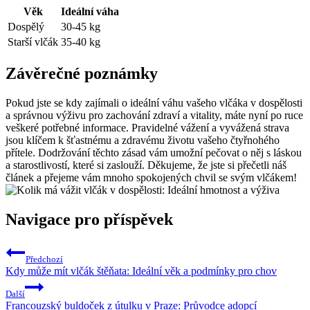
Věk
Ideální váha
Dospělý
30-45 kg
Starší vlčák
35-40 kg
Závěrečné‌ poznámky
Pokud jste‍ se ⁤kdy ​zajímali o ideální váhu ⁢vašeho vlčáka ‍v dospělosti
a správnou výživu​ pro zachování​ zdraví‌ a vitality, máte⁣ nyní po ruce
veškeré‌ potřebné informace. ​Pravidelné vážení a vyvážená strava
jsou klíčem k šťastnému a zdravému⁢ životu‌ vašeho ‌čtyřnohého
přítele. Dodržování těchto zásad vám ​umožní pečovat o něj s láskou
a ⁣starostlivostí, které si zaslouží. Děkujeme, ‌že ⁤jste si přečetli náš
článek‍ a přejeme ⁣vám ​mnoho spokojených⁤ chvil se svým ​vlčákem!
Navigace pro příspěvek
Předchozí
Kdy může mít vlčák štěňata: Ideální věk a podmínky pro chov
Další
Francouzský buldoček z útulku v Praze: Průvodce adopcí