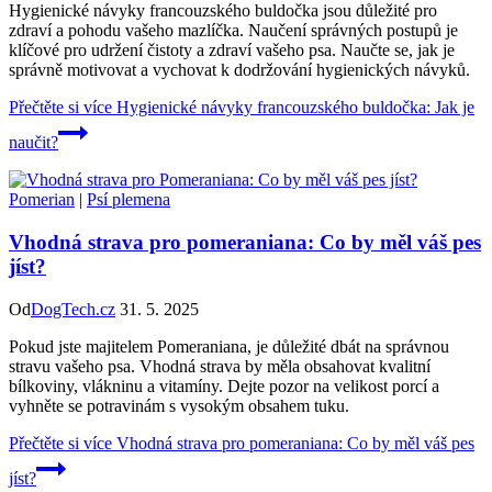
Hygienické návyky francouzského buldočka jsou důležité pro
zdraví a pohodu vašeho mazlíčka. Naučení správných postupů je
klíčové pro udržení čistoty a zdraví vašeho psa. Naučte se, jak je
správně motivovat a vychovat k dodržování hygienických návyků.
Přečtěte si více
Hygienické návyky francouzského buldočka: Jak je
naučit?
Pomerian
|
Psí plemena
Vhodná strava pro pomeraniana: Co by měl váš pes
jíst?
Od
DogTech.cz
31. 5. 2025
Pokud jste majitelem Pomeraniana, je důležité dbát na správnou
stravu vašeho psa. Vhodná strava by měla obsahovat kvalitní
bílkoviny, vlákninu a vitamíny. Dejte pozor na velikost porcí a
vyhněte se potravinám s vysokým obsahem tuku.
Přečtěte si více
Vhodná strava pro pomeraniana: Co by měl váš pes
jíst?