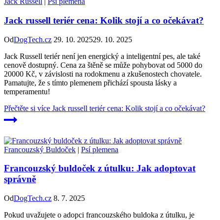
Jack Russell
|
Psí plemena
Jack russell teriér cena: Kolik stojí a co očekávat?
Od
DogTech.cz
29. 10. 2025
29. 10. 2025
Jack Russell teriér není jen energický a inteligentní pes, ale také
cenově dostupný. Cena za štěně se může pohybovat od 5000 do
20000 Kč, v závislosti na rodokmenu a zkušenostech chovatele.
Pamatujte, že s tímto plemenem přichází spousta lásky a
temperamentu!
Přečtěte si více
Jack russell teriér cena: Kolik stojí a co očekávat?
Francouzský Buldoček
|
Psí plemena
Francouzský buldoček z útulku: Jak adoptovat
správně
Od
DogTech.cz
8. 7. 2025
Pokud uvažujete o adopci francouzského buldoka z útulku, je