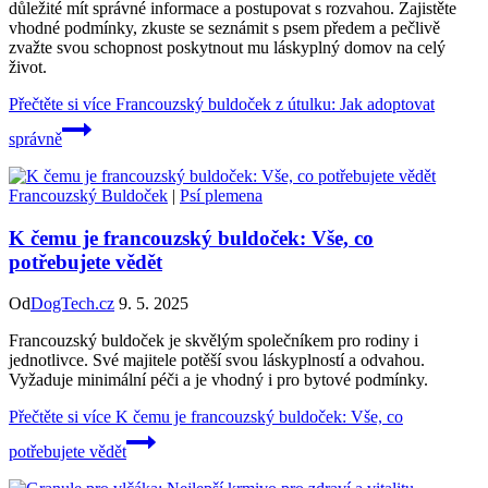
důležité mít správné informace a postupovat s rozvahou. Zajistěte
vhodné podmínky, zkuste se seznámit s psem předem a pečlivě
zvažte svou schopnost poskytnout mu láskyplný domov na celý
život.
Přečtěte si více
Francouzský buldoček z útulku: Jak adoptovat
správně
Francouzský Buldoček
|
Psí plemena
K čemu je francouzský buldoček: Vše, co
potřebujete vědět
Od
DogTech.cz
9. 5. 2025
Francouzský buldoček je skvělým společníkem pro rodiny i
jednotlivce. Své majitele potěší svou láskyplností a odvahou.
Vyžaduje minimální péči a je vhodný i pro bytové podmínky.
Přečtěte si více
K čemu je francouzský buldoček: Vše, co
potřebujete vědět