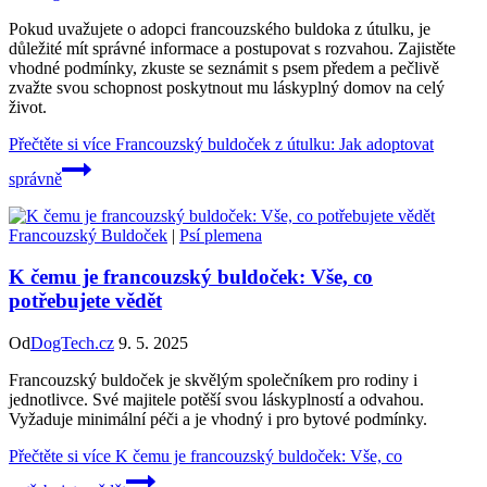
Pokud uvažujete o adopci francouzského buldoka z útulku, je
důležité mít správné informace a postupovat s rozvahou. Zajistěte
vhodné podmínky, zkuste se seznámit s psem předem a pečlivě
zvažte svou schopnost poskytnout mu láskyplný domov na celý
život.
Přečtěte si více
Francouzský buldoček z útulku: Jak adoptovat
správně
Francouzský Buldoček
|
Psí plemena
K čemu je francouzský buldoček: Vše, co
potřebujete vědět
Od
DogTech.cz
9. 5. 2025
Francouzský buldoček je skvělým společníkem pro rodiny i
jednotlivce. Své majitele potěší svou láskyplností a odvahou.
Vyžaduje minimální péči a je vhodný i pro bytové podmínky.
Přečtěte si více
K čemu je francouzský buldoček: Vše, co