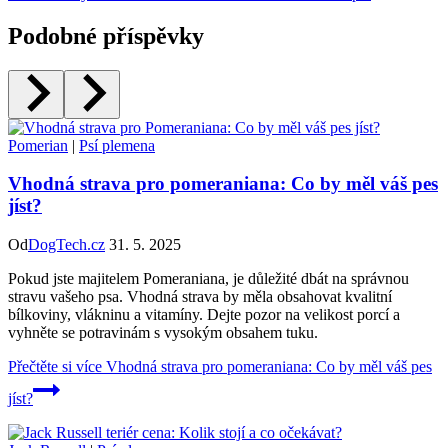
Podobné příspěvky
Pomerian
|
Psí plemena
Vhodná strava pro pomeraniana: Co by měl váš pes
jíst?
Od
DogTech.cz
31. 5. 2025
Pokud jste majitelem Pomeraniana, je důležité dbát na správnou
stravu vašeho psa. Vhodná strava by měla obsahovat kvalitní
bílkoviny, vlákninu a vitamíny. Dejte pozor na velikost porcí a
vyhněte se potravinám s vysokým obsahem tuku.
Přečtěte si více
Vhodná strava pro pomeraniana: Co by měl váš pes
jíst?