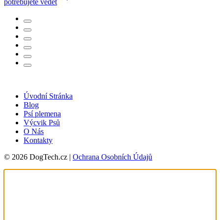
potřebujete vědět
Úvodní Stránka
Blog
Psí plemena
Výcvik Psů
O Nás
Kontakty
© 2026 DogTech.cz |
Ochrana Osobních Údajů