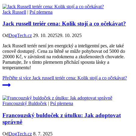
Jack Russell
|
Psí plemena
Jack russell teriér cena: Kolik stojí a co očekávat?
Od
DogTech.cz
29. 10. 2025
29. 10. 2025
Jack Russell teriér není jen energický a inteligentní pes, ale také
cenově dostupný. Cena za štěně se může pohybovat od 5000 do
20000 Kč, v závislosti na rodokmenu a zkušenostech chovatele.
Pamatujte, že s tímto plemenem přichází spousta lásky a
temperamentu!
Přečtěte si více
Jack russell teriér cena: Kolik stojí a co očekávat?
Francouzský Buldoček
|
Psí plemena
Francouzský buldoček z útulku: Jak adoptovat
správně
Od
DogTech.cz
8. 7. 2025