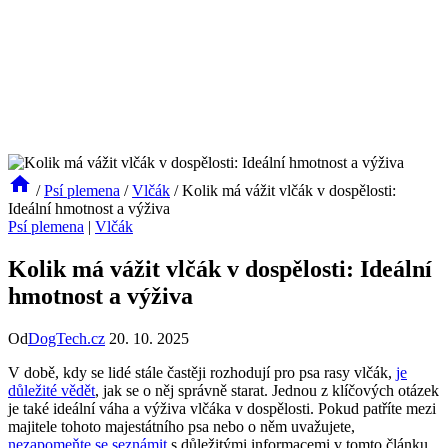
/
Psí plemena
/
Vlčák
/
Kolik má vážit vlčák v dospělosti:
Ideální hmotnost a výživa
Psí plemena
|
Vlčák
Kolik má vážit vlčák v dospělosti: Ideální
hmotnost a výživa
Od
DogTech.cz
20. 10. 2025
V době, kdy se lidé stále⁤ častěji rozhodují⁢ pro psa‍ rasy vlčák,
je
důležité vědět
, ‍jak ⁣se o něj ​správně starat. Jednou z klíčových otázek
je také ideální váha a výživa ⁢vlčáka v ​dospělosti. Pokud⁢ patříte mezi⁢
majitele tohoto ​majestátního psa nebo o​ něm​ uvažujete,
nezapomeňte se seznámit
⁤ s důležitými informacemi⁣ v tomto​ článku.