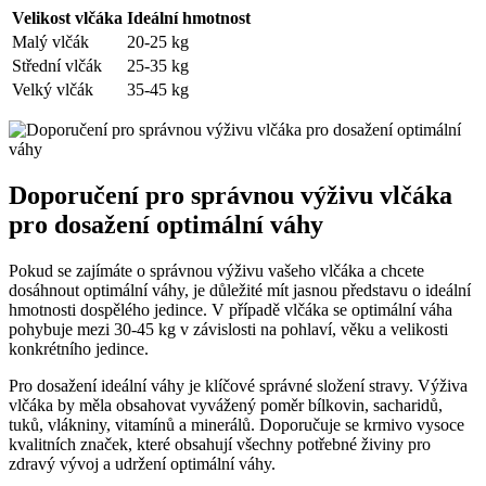
Velikost vlčáka
Ideální hmotnost
Malý vlčák
20-25 kg
Střední ⁣vlčák
25-35 kg
Velký ⁤vlčák
35-45 kg
Doporučení pro správnou‍ výživu vlčáka ​
pro dosažení optimální⁤ váhy
Pokud se zajímáte o správnou výživu vašeho vlčáka⁢ a chcete
dosáhnout ⁣optimální váhy, je‌ důležité mít ⁤jasnou představu o ideální​
hmotnosti​ dospělého⁣ jedince. V⁢ případě vlčáka se optimální váha​
pohybuje ⁤mezi 30-45 kg v ⁢závislosti na pohlaví, věku​ a velikosti
konkrétního jedince.
Pro dosažení ideální ​váhy je klíčové⁤ správné složení stravy. Výživa
vlčáka by měla ⁤obsahovat⁣ vyvážený ⁣poměr bílkovin, sacharidů,
tuků, ​vlákniny, ⁢vitamínů ⁤a minerálů. Doporučuje se krmivo vysoce⁤
kvalitních⁢ značek, které obsahují všechny potřebné živiny pro
zdravý vývoj ​a udržení optimální⁤ váhy.