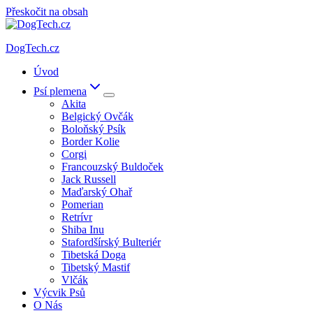
Přeskočit na obsah
DogTech.cz
Úvod
Psí plemena
Akita
Belgický Ovčák
Boloňský Psík
Border Kolie
Corgi
Francouzský Buldoček
Jack Russell
Maďarský Ohař
Pomerian
Retrívr
Shiba Inu
Stafordšírský Bulteriér
Tibetská Doga
Tibetský Mastif
Vlčák
Výcvik Psů
O Nás