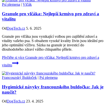
Psí plemena
|
Vlčák
Granule pro vlčáka: Nejlepší krmivo pro zdraví a
vitalitu
Od
DogTech.cz
5. 6. 2025
Granule pro vlčáka jsou vynikající volbou pro zajištění zdraví a
vitality vašeho psa. S obsahem vysoké kvality živin jsou ideální pro
jeho optimální výživu. Sázka na granule je investicí do
dlouhodobého zdraví vášho chlupatého přítele.
Přečtěte si více
Granule pro vlčáka: Nejlepší krmivo pro zdraví a
vitalitu
Francouzský Buldoček
|
Psí plemena
Hygienické návyky francouzského buldočka: Jak je
naučit?
Od
DogTech.cz
23. 4. 2025