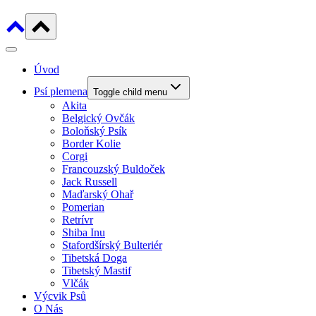
Úvod
Psí plemena
Toggle child menu
Akita
Belgický Ovčák
Boloňský Psík
Border Kolie
Corgi
Francouzský Buldoček
Jack Russell
Maďarský Ohař
Pomerian
Retrívr
Shiba Inu
Stafordšírský Bulteriér
Tibetská Doga
Tibetský Mastif
Vlčák
Výcvik Psů
O Nás