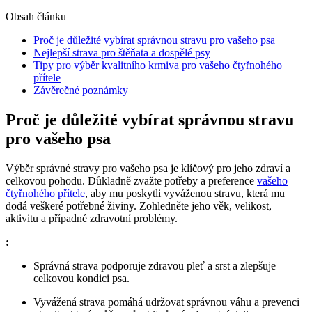
Obsah článku
Proč je důležité vybírat správnou stravu pro vašeho psa
Nejlepší strava pro štěňata a dospělé psy
Tipy pro výběr kvalitního krmiva pro vašeho čtyřnohého
přítele
Závěrečné poznámky
Proč je důležité vybírat správnou stravu
pro vašeho psa
Výběr správné stravy pro vašeho psa je klíčový pro jeho zdraví a
celkovou pohodu. Důkladně zvažte potřeby a preference
vašeho
čtyřnohého přítele
, aby mu poskytli vyváženou stravu, která mu
dodá veškeré potřebné živiny. Zohledněte jeho věk, velikost,
aktivitu a případné zdravotní problémy.
:
Správná strava podporuje zdravou pleť a srst a zlepšuje
celkovou kondici psa.
Vyvážená strava pomáhá udržovat správnou váhu a prevenci