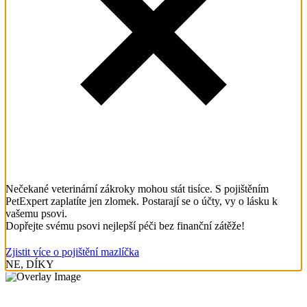
Nečekané veterinární zákroky mohou stát tisíce. S pojištěním
PetExpert zaplatíte jen zlomek. Postarají se o účty, vy o lásku k
vašemu psovi.
Dopřejte svému psovi nejlepší péči bez finanční zátěže!
Zjistit více o pojištění mazlíčka
NE, DÍKY