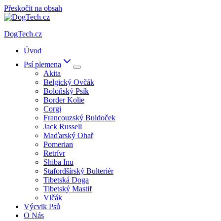
Přeskočit na obsah
DogTech.cz
Úvod
Psí plemena
Akita
Belgický Ovčák
Boloňský Psík
Border Kolie
Corgi
Francouzský Buldoček
Jack Russell
Maďarský Ohař
Pomerian
Retrívr
Shiba Inu
Stafordšírský Bulteriér
Tibetská Doga
Tibetský Mastif
Vlčák
Výcvik Psů
O Nás