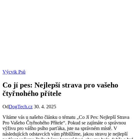
Výcvik Psů
Co jí pes: Nejlepší strava pro vašeho
čtyřnohého přítele
Od
DogTech.cz
30. 4. 2025
Vítáme vás u našeho článku o tématu „Co Jí Pes: Nejlepší Strava
Pro Vašeho Čtyřnohého Přítele“. Pokud se zajímáte o správnou
výživu pro vášho psího parťáka, jste na správném místě. V
následujících odstavcích vám přiblížíme, jakou stravu je nejlepší