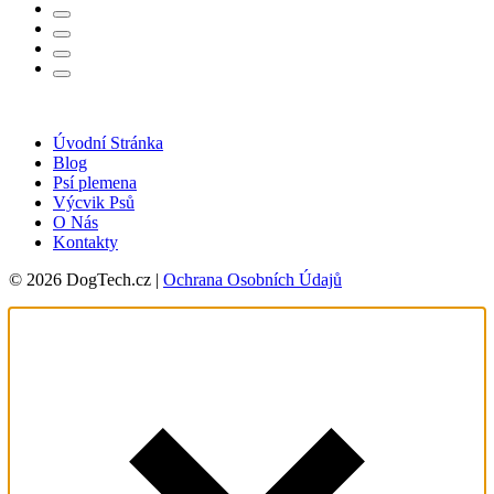
Úvodní Stránka
Blog
Psí plemena
Výcvik Psů
O Nás
Kontakty
© 2026 DogTech.cz |
Ochrana Osobních Údajů