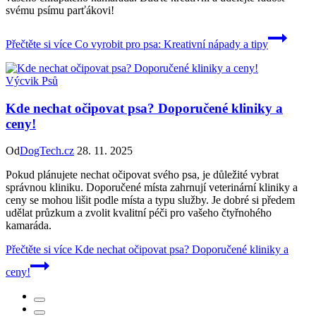
svému psímu parťákovi!
Přečtěte si více
Co vyrobit pro psa: Kreativní nápady a tipy
Výcvik Psů
Kde nechat očipovat psa? Doporučené kliniky a
ceny!
Od
DogTech.cz
28. 11. 2025
Pokud plánujete nechat očipovat svého psa, je důležité vybrat
správnou kliniku. Doporučené místa zahrnují veterinární kliniky a
ceny se mohou lišit podle místa a typu služby. Je dobré si předem
udělat průzkum a zvolit kvalitní péči pro vašeho čtyřnohého
kamaráda.
Přečtěte si více
Kde nechat očipovat psa? Doporučené kliniky a
ceny!