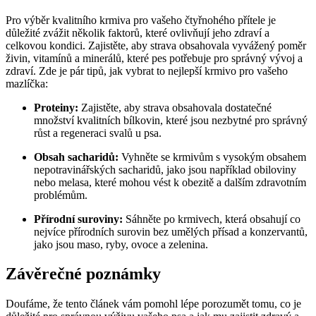
Pro výběr kvalitního krmiva pro vašeho čtyřnohého přítele je
důležité zvážit několik faktorů, které ovlivňují jeho zdraví a
celkovou kondici. Zajistěte, aby strava obsahovala vyvážený poměr
živin, vitamínů a minerálů, které pes potřebuje pro správný vývoj a
zdraví. Zde je pár tipů, jak vybrat to nejlepší krmivo pro vašeho
mazlíčka:
Proteiny:
Zajistěte, aby strava obsahovala dostatečné
množství kvalitních bílkovin, které jsou nezbytné pro správný
růst a regeneraci svalů u psa.
Obsah sacharidů:
Vyhněte se krmivům s vysokým obsahem
nepotravinářských sacharidů, jako jsou například obiloviny
nebo melasa, které mohou vést k obezitě a dalším zdravotním
problémům.
Přírodní suroviny:
Sáhněte po krmivech, která obsahují co
nejvíce přírodních surovin bez umělých přísad a konzervantů,
jako jsou maso, ryby, ovoce a zelenina.
Závěrečné poznámky
Doufáme, že tento článek vám pomohl lépe porozumět tomu, co je