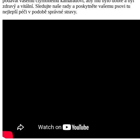
podávat vašemu čtyřnohému kamarádovi, aby mu bylo dobře a byl
zdravý a vitální. Sledujte naše rady a poskytněte vašemu psovi tu
nejlepší péči v podobě správné stravy.