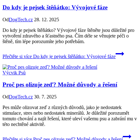
Do kdy je pejsek štěňátko: Vývojové fáze
Od
DogTech.cz
28. 12. 2025
Do kdy je pejsek štěňátko? Vývojové fáze štěněte jsou důležité pro
vytvoření zdravého a šťastného psa. Čím déle se věnujete péči o
štěně, tím lépe porozumíte jeho potřebám.
Přečtěte si více
Do kdy je pejsek štěňátko: Vývojové fáze
Výcvik Psů
Proč pes olizuje zeď? Možné důvody a řešení
Od
DogTech.cz
30. 7. 2025
Pes může olizovat zeď z různých důvodů, jako je nedostatek
stimulace, stres nebo nedostatek minerálů. Je důležité porozumět
tomuto chování a najít řešení, které uleví vašemu psu a zabrání mu v
této nechtěné aktivitě.
Přečtěte si více
Proč pes olizuje zeď? Možné důvody a řešení