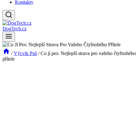
Kontakty
DogTech.cz
/
Výcvik Psů
/
Co jí pes: Nejlepší strava pro vašeho čtyřnohého
přítele