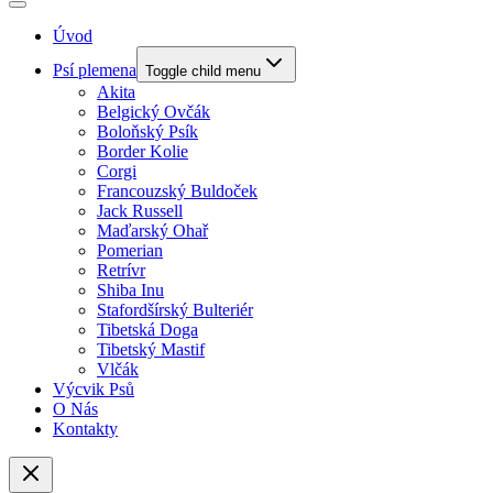
Úvod
Psí plemena
Toggle child menu
Akita
Belgický Ovčák
Boloňský Psík
Border Kolie
Corgi
Francouzský Buldoček
Jack Russell
Maďarský Ohař
Pomerian
Retrívr
Shiba Inu
Stafordšírský Bulteriér
Tibetská Doga
Tibetský Mastif
Vlčák
Výcvik Psů
O Nás
Kontakty