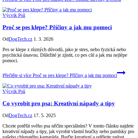
Výcvik Psů
Proč se pes klepe? Příčiny a jak mu pomoci
Od
DogTech.cz
1. 3. 2026
Pes se klepe z různých důvodů, jako je stres, nebo fyzická nebo
psychická únavou. Důležité je zjistit, co pes cítí a jak mu nejlépe
pomoci.
Přečtěte si více
Proč se pes klepe? Příčiny a jak mu pomoci
Výcvik Psů
Co vyrobit pro psa: Kreativní nápady a tipy
Od
DogTech.cz
17. 5. 2025
Chcete potěšit svého psa něčím speciálním? V tomto článku najdete
kreativní nápady a tipy, jak vyrobit vlastní hračky nebo pamlsky pro
vašeho chlupatého kamaráda. Buďte kreativní a udělejte radost