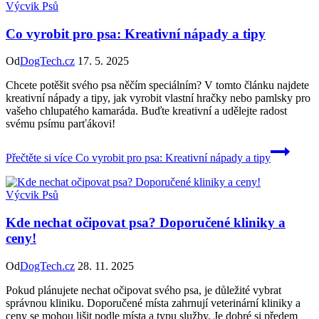
Výcvik Psů
Co vyrobit pro psa: Kreativní nápady a tipy
Od
DogTech.cz
17. 5. 2025
Chcete potěšit svého psa něčím speciálním? V tomto článku najdete
kreativní nápady a tipy, jak vyrobit vlastní hračky nebo pamlsky pro
vašeho chlupatého kamaráda. Buďte kreativní a udělejte radost
svému psímu parťákovi!
Přečtěte si více
Co vyrobit pro psa: Kreativní nápady a tipy
Výcvik Psů
Kde nechat očipovat psa? Doporučené kliniky a
ceny!
Od
DogTech.cz
28. 11. 2025
Pokud plánujete nechat očipovat svého psa, je důležité vybrat
správnou kliniku. Doporučené místa zahrnují veterinární kliniky a
ceny se mohou lišit podle místa a typu služby. Je dobré si předem