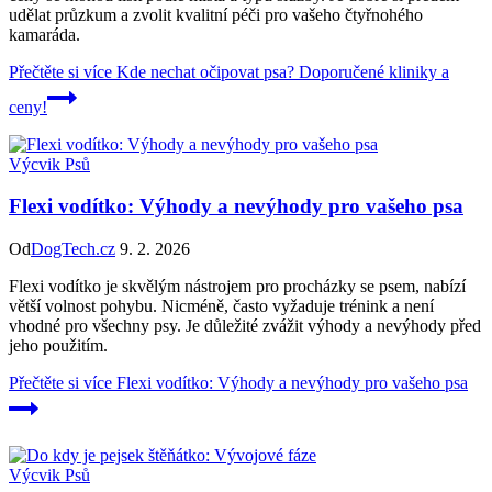
udělat průzkum a zvolit kvalitní péči pro vašeho čtyřnohého
kamaráda.
Přečtěte si více
Kde nechat očipovat psa? Doporučené kliniky a
ceny!
Výcvik Psů
Flexi vodítko: Výhody a nevýhody pro vašeho psa
Od
DogTech.cz
9. 2. 2026
Flexi vodítko je skvělým nástrojem pro procházky se psem, nabízí
větší volnost pohybu. Nicméně, často vyžaduje trénink a není
vhodné pro všechny psy. Je důležité zvážit výhody a nevýhody před
jeho použitím.
Přečtěte si více
Flexi vodítko: Výhody a nevýhody pro vašeho psa
Výcvik Psů