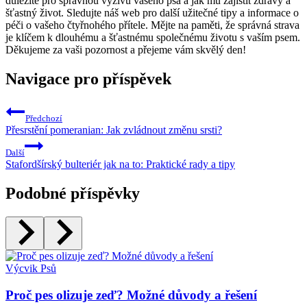
důležité pro správnou výživu vašeho psa a jak mu zajistit zdravý a
šťastný život. Sledujte náš web pro další užitečné tipy a informace o
péči o vašeho čtyřnohého přítele. Mějte na paměti, že správná strava
je klíčem k dlouhému a šťastnému společnému životu s vaším psem.
Děkujeme za vaši pozornost a přejeme vám skvělý den!
Navigace pro příspěvek
Předchozí
Přesrstění pomeranian: Jak zvládnout změnu srsti?
Další
Stafordšírský bulteriér jak na to: Praktické rady a tipy
Podobné příspěvky
Výcvik Psů
Proč pes olizuje zeď? Možné důvody a řešení