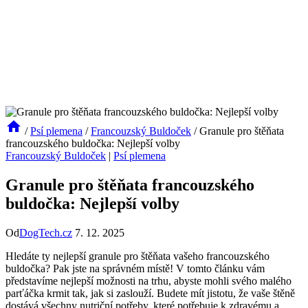
/
Psí plemena
/
Francouzský Buldoček
/
Granule pro štěňata
francouzského buldočka: Nejlepší volby
Francouzský Buldoček
|
Psí plemena
Granule pro štěňata francouzského
buldočka: Nejlepší volby
Od
DogTech.cz
7. 12. 2025
Hledáte ty nejlepší granule pro štěňata vašeho francouzského
buldočka? Pak jste na správném místě! V tomto článku vám
představíme nejlepší možnosti na trhu, abyste mohli svého malého
parťáčka krmit tak, jak si zaslouží. Budete mít jistotu, že vaše štěně
dostává všechny nutriční potřeby, které potřebuje k zdravému a