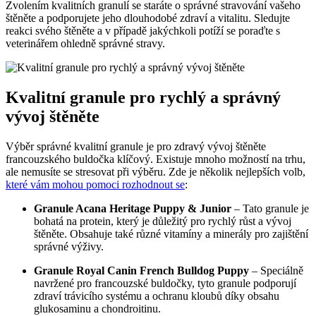
Zvolením kvalitních granulí se staráte o správné stravování vašeho
štěněte a podporujete jeho dlouhodobé zdraví a vitalitu. Sledujte
reakci svého štěněte a v případě jakýchkoli potíží se poraďte s
veterinářem ohledně správné stravy.
Kvalitní granule pro rychlý a správný
vývoj štěněte
Výběr správné kvalitní granule je pro zdravý vývoj štěněte
francouzského buldočka klíčový. Existuje mnoho možností na trhu,
ale nemusíte se stresovat při výběru. Zde je několik nejlepších volb,
které vám mohou pomoci rozhodnout se
:
Granule Acana Heritage Puppy & Junior
– Tato granule je
bohatá na protein, který je důležitý pro rychlý růst a vývoj
štěněte. Obsahuje také různé vitamíny a minerály pro zajištění
správné výživy.
Granule Royal Canin French Bulldog Puppy
– Speciálně
navržené pro francouzské buldočky, tyto granule podporují
zdraví trávicího systému a ochranu kloubů díky obsahu
glukosaminu a chondroitinu.