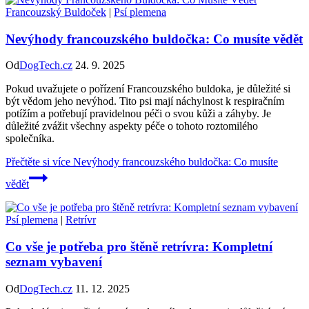
Francouzský Buldoček
|
Psí plemena
Nevýhody francouzského buldočka: Co musíte vědět
Od
DogTech.cz
24. 9. 2025
Pokud uvažujete o pořízení Francouzského buldoka, je důležité si
být vědom jeho nevýhod. Tito psi mají náchylnost k respiračním
potížím a potřebují pravidelnou péči o svou kůži a záhyby. Je
důležité zvážit všechny aspekty péče o tohoto roztomilého
společníka.
Přečtěte si více
Nevýhody francouzského buldočka: Co musíte
vědět
Psí plemena
|
Retrívr
Co vše je potřeba pro štěně retrívra: Kompletní
seznam vybavení
Od
DogTech.cz
11. 12. 2025