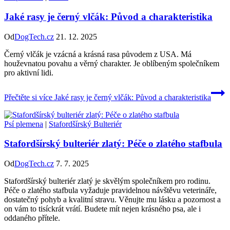
Jaké rasy je černý vlčák: Původ a charakteristika
Od
DogTech.cz
21. 12. 2025
Černý vlčák je vzácná a krásná rasa původem z USA. Má
houževnatou povahu a věrný charakter. Je oblíbeným společníkem
pro aktivní lidi.
Přečtěte si více
Jaké rasy je černý vlčák: Původ a charakteristika
Psí plemena
|
Stafordšírský Bulteriér
Stafordšírský bulteriér zlatý: Péče o zlatého stafbula
Od
DogTech.cz
7. 7. 2025
Stafordšírský bulteriér zlatý je skvělým společníkem pro rodinu.
Péče o zlatého stafbula vyžaduje pravidelnou návštěvu veterináře,
dostatečný pohyb a kvalitní stravu. Věnujte mu lásku a pozornost a
on vám to tisíckrát vrátí. Budete mít nejen krásného psa, ale i
oddaného přítele.