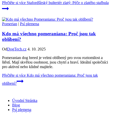
Přečtěte si více
Stafordšírský bulteriér zlatý: Péče o zlatého stafbula
Pomerian
|
Psí plemena
Kdo má všechno pomeraniana: Proč jsou tak
oblíbení?
Od
DogTech.cz
4. 10. 2025
Pomeranian dog breed je velmi oblíbený pro svou roztomilost a
štěstí. Mají skvělou osobnost, jsou chytrí a hraví. Ideální společníci
pro aktivní nebo klidné majitele.
Přečtěte si více
Kdo má všechno pomeraniana: Proč jsou tak
oblíbení?
Úvodní Stránka
Blog
Psí plemena