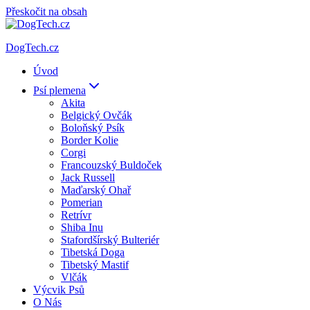
Přeskočit na obsah
DogTech.cz
Úvod
Psí plemena
Akita
Belgický Ovčák
Boloňský Psík
Border Kolie
Corgi
Francouzský Buldoček
Jack Russell
Maďarský Ohař
Pomerian
Retrívr
Shiba Inu
Stafordšírský Bulteriér
Tibetská Doga
Tibetský Mastif
Vlčák
Výcvik Psů
O Nás