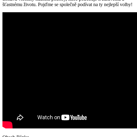
šťastnému životu. Pojďme se společně podívat na ty nejlepší volby!