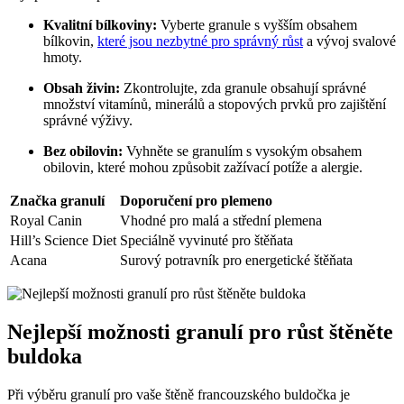
Kvalitní bílkoviny:
Vyberte granule s vyšším obsahem
bílkovin,
které jsou nezbytné pro správný růst
a vývoj svalové
hmoty.
Obsah živin:
Zkontrolujte, zda granule obsahují správné
množství vitamínů, minerálů a stopových prvků pro zajištění
správné výživy.
Bez obilovin:
Vyhněte se granulím s vysokým obsahem
obilovin, které mohou způsobit zažívací potíže a alergie.
Značka granulí
Doporučení pro plemeno
Royal Canin
Vhodné pro malá a střední plemena
Hill’s Science Diet
Speciálně vyvinuté pro štěňata
Acana
Surový potravník pro energetické štěňata
Nejlepší možnosti granulí pro růst štěněte
buldoka
Při výběru granulí pro vaše štěně francouzského buldočka je