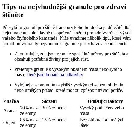
Tipy na nejvhodnější granule pro zdraví
štěněte
Při výběru granulí pro štěně francouzského buldočka je důležité dbát
nejen na chuť, ale hlavně na správné složení pro zdravý růst a vývoj
vašeho čtyřnohého kamaráda. Níže uvádíme několik tipů, které vám
pomohou vybrat ty nejvhodnější granule pro zdraví vašeho štěněte:
Zkontrolujte, zda jsou granule speciálně určeny pro štěňata a
obsahují potřebné živiny pro jejich růst.
Preferujte granule s vysokým obsahem masa nebo rybího
masa,
které jsou bohaté na bílkoviny
.
Vyhýbejte se granulím s příliš vysokým obsahem obilovin
nebo umělých přísad, které mohou způsobit trávicí potíže.
Značka
Složení
Odlišující faktory
70% masa, 30% ovoce a
Vysoký podíl čerstvého
Acana
zeleniny
masa
85% masa, 15% ovoce a
Bez obilovin a umělých
Orijen
zeleniny
látek