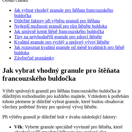
Obsah článku
Jak vybrat vhodný granule pro štěňata francouzského
buldočka
Důležité faktory při výběru granulí pro štěňata
Nejlepší možnosti granulí pro růst štěněte buldoka
Jak správně krmit štěně francouzského buldočka
Tipy na nejvhodnější granule pro zdraví štěněte
Kvalitní granule pro rychlý a správný vývoj štěněte
Jak rozpoznat kvalitní granule od méně kvalitních pro štěně
buldoka
Závěrečné poznámky
Jak vybrat vhodný granule pro štěňata
francouzského buldočka
Výběr správných granulí pro štěňata francouzského buldočka je
důležitým rozhodnutím pro každého majitele. Vzhledem k potřebám
tohoto plemene je důležité vybrat granule, které budou obsahovat
všechny potřebné živiny pro správný vývoj štěněte.
Při výběru granulí je důležité brát v úvahu následující faktory:
Věk
: Vyberte granule speciálně vyvinuté pro štěněta, které