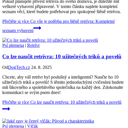
Pokud plánujete přivést retrívra do svého domova, je důležité mít
veškeré vybavení připravené. V tomto článku najdete kompletní
seznam věcí, které budete potřebovat pro spokojené štěně retrívra.
Přečtěte si více
Co vše je potřeba pro štěně retrívra: Kompletní
seznam vybavení
Psí plemena
|
Retrívr
Co lze naučit retrívra: 10 užitečných triků a povelů
Od
DogTech.cz
24. 8. 2025
Chcete, aby váš retrívr byl poslušný a inteligentní? Naučte ho 10
užitečných triků a povelů! S těmito jednoduchými cvičeními budete
mít šikovného a spolehlivého společníka na každý den. Zdokonalte
komunikaci se svým psem dnes!
Přečtěte si více
Co lze naučit retrívra: 10 užitečných triků a povelů
Psí plemena
|
Vlčák