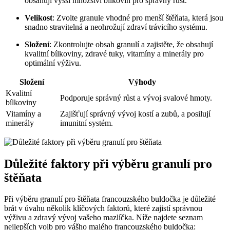
obsahují vyšší množství bílkovin pro správný růst.
Velikost
: Zvolte granule vhodné pro menší štěňata, která jsou
snadno stravitelná a neohrožují zdraví trávicího systému.
Složení
: Zkontrolujte obsah granulí a zajistěte, že obsahují
kvalitní bílkoviny, zdravé tuky, vitamíny a minerály pro
optimální výživu.
Složení
Výhody
Kvalitní
Podporuje správný růst a vývoj svalové hmoty.
bílkoviny
Vitamíny a
Zajišťují správný vývoj kostí a zubů, a posilují
minerály
imunitní systém.
Důležité faktory při výběru granulí pro
štěňata
Při výběru granulí pro štěňata francouzského buldočka je důležité
brát v úvahu několik klíčových faktorů, které zajistí správnou
výživu a zdravý vývoj vašeho mazlíčka. Níže najdete seznam
nejlepších volb pro vášho malého francouzského buldočka: