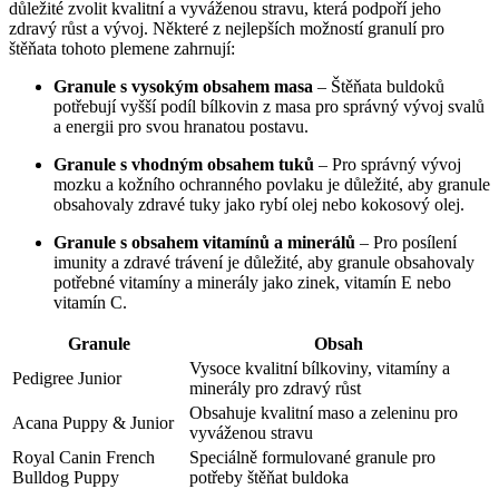
důležité zvolit kvalitní a vyváženou stravu, která podpoří jeho
zdravý růst a vývoj. Některé z nejlepších možností granulí pro
štěňata tohoto plemene zahrnují:
Granule s vysokým obsahem masa
– Štěňata buldoků
potřebují vyšší podíl bílkovin z masa pro správný vývoj svalů
a energii pro svou hranatou postavu.
Granule s vhodným obsahem tuků
– Pro správný vývoj
mozku a kožního ochranného povlaku je důležité, aby granule
obsahovaly zdravé tuky jako rybí olej nebo kokosový olej.
Granule s obsahem vitamínů a minerálů
– Pro posílení
imunity a zdravé trávení je důležité, aby granule obsahovaly
potřebné vitamíny a minerály jako zinek, vitamín E nebo
vitamín C.
Granule
Obsah
Vysoce kvalitní bílkoviny, vitamíny a
Pedigree Junior
minerály pro zdravý růst
Obsahuje kvalitní maso a zeleninu pro
Acana Puppy & Junior
vyváženou stravu
Royal Canin French
Speciálně formulované granule pro
Bulldog Puppy
potřeby štěňat buldoka