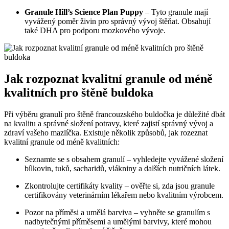
Granule Hill’s Science Plan Puppy
– Tyto granule mají
vyvážený poměr živin pro správný vývoj štěňat. Obsahují
také DHA pro podporu mozkového vývoje.
Jak rozpoznat kvalitní granule od méně
kvalitních pro štěně buldoka
Při výběru granulí pro štěně francouzského buldočka je důležité dbát
na kvalitu a správné složení potravy, které zajistí správný vývoj a
zdraví vašeho mazlíčka. Existuje několik způsobů, jak rozeznat
kvalitní granule od méně kvalitních:
Seznamte se s obsahem granulí – vyhledejte vyvážené složení
bílkovin, tuků, sacharidů, vlákniny a dalších nutričních látek.
Zkontrolujte certifikáty kvality – ověřte si, zda jsou granule
certifikovány veterinárním lékařem nebo kvalitním výrobcem.
Pozor na příměsi a umělá barviva – vyhněte se granulím s
nadbytečnými příměsemi a umělými barvivy, které mohou