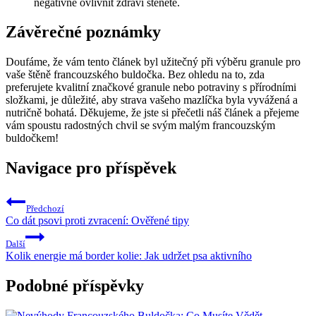
negativně ovlivnit zdraví štěněte.
Závěrečné poznámky
Doufáme, že vám tento článek byl užitečný při výběru granule pro
vaše štěně francouzského buldočka. Bez ohledu na to, zda
preferujete kvalitní značkové granule nebo potraviny s přírodními
složkami, je důležité, aby strava vašeho mazlíčka byla vyvážená a
nutričně bohatá. Děkujeme, že jste si přečetli náš článek a přejeme
vám spoustu radostných chvil se svým malým francouzským
buldočkem!
Navigace pro příspěvek
Předchozí
Co dát psovi proti zvracení: Ověřené tipy
Další
Kolik energie má border kolie: Jak udržet psa aktivního
Podobné příspěvky