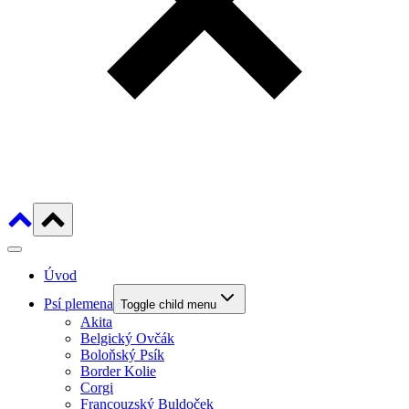
Úvod
Psí plemena
Toggle child menu
Akita
Belgický Ovčák
Boloňský Psík
Border Kolie
Corgi
Francouzský Buldoček