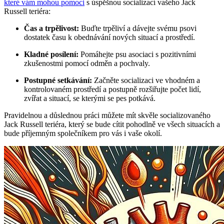
které vám mohou pomoci
s úspěšnou socializací vašeho Jack
Russell teriéra:
Čas a trpělivost:
Buďte trpěliví a dávejte svému psovi
dostatek času k obednávání nových situací a prostředí.
Kladné posílení:
Pomáhejte psu asociaci s pozitivními
zkušenostmi pomocí odměn a pochvaly.
Postupné setkávání:
Začněte socializaci ve vhodném a
kontrolovaném prostředí a postupně rozšiřujte počet lidí,
zvířat a situací, se kterými se pes potkává.
Pravidelnou a důslednou práci můžete mít skvěle socializovaného
Jack Russell teriéra, který se bude cítit pohodlně ve všech situacích a
bude příjemným společníkem pro vás i vaše okolí.