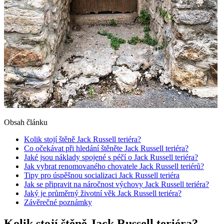
Obsah článku
Kolik stojí štěně Jack Russell teriéra?
Co očekávat při hledání štěněte Jack Russell teriéra?
Jaké jsou náklady spojené s péčí o Jack Russell teriéra?
Jak vybrat renomovaného chovatele Jack Russell teriérů?
Tipy pro úspěšnou socializaci Jack Russell teriéra
Jak se připravit na náročnost výchovy Jack Russell teriéra?
Jaký je průměrný životní věk Jack Russell teriéra?
Závěrečné poznámky
Kolik stojí štěně Jack Russell teriéra?