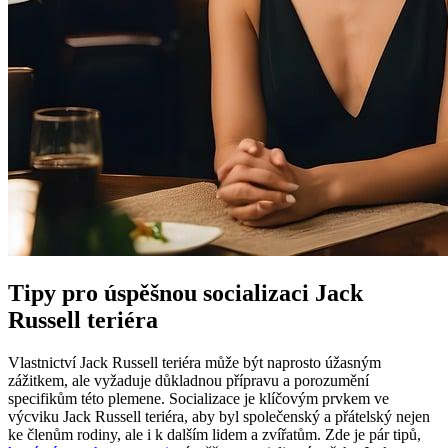
Tipy pro úspěšnou socializaci Jack
Russell teriéra
Vlastnictví Jack Russell teriéra může být naprosto úžasným
zážitkem, ale vyžaduje důkladnou přípravu a porozumění
specifikům této plemene. Socializace je klíčovým prvkem ve
výcviku Jack Russell teriéra, aby byl společenský a přátelský nejen
ke členům rodiny, ale i k dalším lidem a zvířatům. Zde je pár tipů,