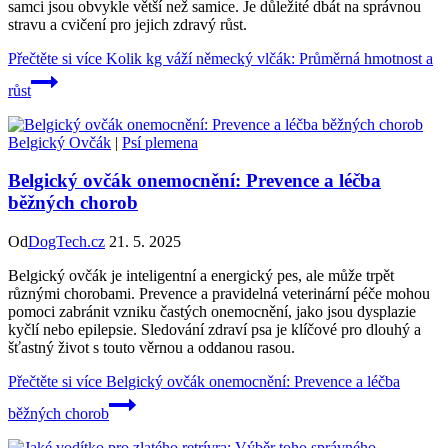
samci jsou obvykle větší než samice. Je důležité dbát na správnou
stravu a cvičení pro jejich zdravý růst.
Přečtěte si více
Kolik kg váží německý vlčák: Průměrná hmotnost a
růst
Belgický Ovčák
|
Psí plemena
Belgický ovčák onemocnění: Prevence a léčba
běžných chorob
Od
DogTech.cz
21. 5. 2025
Belgický ovčák je inteligentní a energický pes, ale může trpět
různými chorobami. Prevence a pravidelná veterinární péče mohou
pomoci zabránit vzniku častých onemocnění, jako jsou dysplazie
kyčlí nebo epilepsie. Sledování zdraví psa je klíčové pro dlouhý a
šťastný život s touto věrnou a oddanou rasou.
Přečtěte si více
Belgický ovčák onemocnění: Prevence a léčba
běžných chorob