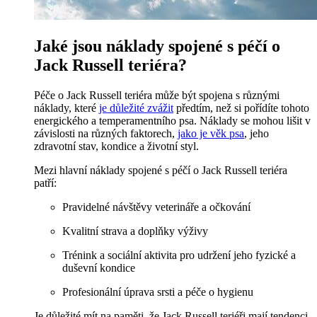
Jaké jsou náklady spojené s péčí o
Jack Russell teriéra?
Péče o Jack Russell teriéra může být spojena s různými
náklady, které
je důležité zvážit
předtím, než si pořídíte tohoto
energického a temperamentního psa. Náklady se mohou lišit v
závislosti na různých faktorech,
jako je věk psa
, jeho
zdravotní stav, kondice a životní styl.
Mezi hlavní náklady spojené s péčí o Jack Russell teriéra
patří:
Pravidelné návštěvy veterináře a očkování
Kvalitní strava a doplňky výživy
Trénink a sociální aktivita pro udržení jeho fyzické a
duševní kondice
Profesionální úprava srsti a péče o hygienu
Je důležité mít na paměti, že Jack Russell teriéři mají tendenci