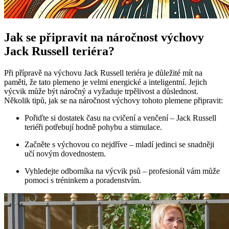
Jak se připravit na náročnost výchovy
Jack Russell teriéra?
Při přípravě na výchovu Jack Russell teriéra je důležité mít na
paměti, že tato plemeno je velmi energické a inteligentní. Jejich
výcvik může být náročný a vyžaduje trpělivost a důslednost.
Několik tipů, jak se na náročnost výchovy tohoto plemene připravit:
Pořiďte si dostatek času na cvičení a venčení – Jack Russell
teriéři potřebují hodně pohybu a stimulace.
Začněte s výchovou co nejdříve – mladí jedinci se snadněji
učí novým dovednostem.
Vyhledejte odborníka na výcvik psů – profesionál vám může
pomoci s tréninkem a poradenstvím.