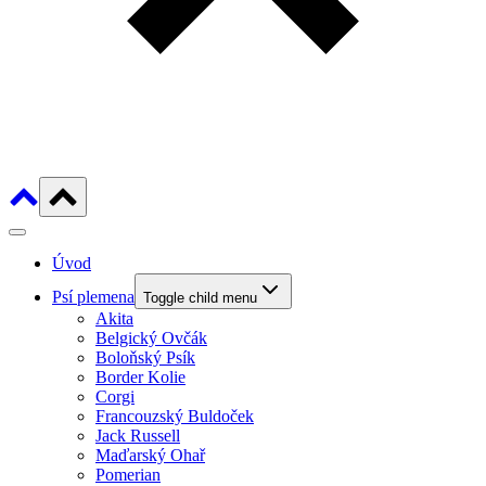
Úvod
Psí plemena
Toggle child menu
Akita
Belgický Ovčák
Boloňský Psík
Border Kolie
Corgi
Francouzský Buldoček
Jack Russell
Maďarský Ohař
Pomerian