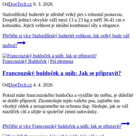
Od
DogTech.cz
9. 3. 2026
Stafordšírský bulteriér je středně velký pes s robustní postavou.
Dospělí jedinci obvykle váží mezi 13 a 23 kg a měří 36-41 cm v
kohoutku. Jejich velikost je ideální kombinací síly a elegance.
Přečtěte si více
Stafordšírský bulteriér velikost: Jak velký bude váš
stafbul?
Francouzský Buldoček
|
Psí plemena
Francouzský buldoček a sníh: Jak se připravit?
Od
DogTech.cz
4. 4. 2026
Pokud máte francouzského buldočka a vyrážíte do sněhu, je důležité
se dobře připravit. Zkontrolujte teplo vašeho psa, zajistěte mu
vhodný oblek a nezapomeňte na ochranu tlap. Sledujte, jak se váš
mazlíček cítí a užijte si společné zimní radovánky.
Přečtěte si více
Francouzský buldoček a sníh: Jak se připravit?