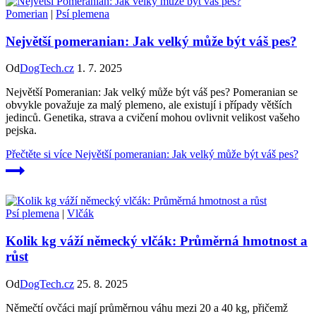
Pomerian
|
Psí plemena
Největší pomeranian: Jak velký může být váš pes?
Od
DogTech.cz
1. 7. 2025
Největší Pomeranian: Jak velký může být váš pes? Pomeranian se
obvykle považuje za malý plemeno, ale existují i případy větších
jedinců. Genetika, strava a cvičení mohou ovlivnit velikost vašeho
pejska.
Přečtěte si více
Největší pomeranian: Jak velký může být váš pes?
Psí plemena
|
Vlčák
Kolik kg váží německý vlčák: Průměrná hmotnost a
růst
Od
DogTech.cz
25. 8. 2025
Němečtí ovčáci mají průměrnou váhu mezi 20 a 40 kg, přičemž