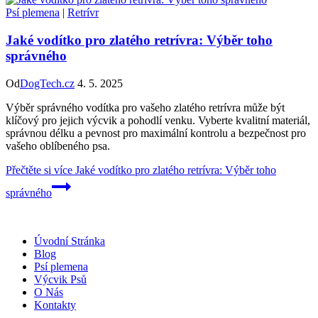
Psí plemena
|
Retrívr
Jaké vodítko pro zlatého retrívra: Výběr toho
správného
Od
DogTech.cz
4. 5. 2025
Výběr správného vodítka pro vašeho zlatého retrívra může být
klíčový pro jejich výcvik a pohodlí venku. Vyberte kvalitní materiál,
správnou délku a pevnost pro maximální kontrolu a bezpečnost pro
vašeho oblíbeného psa.
Přečtěte si více
Jaké vodítko pro zlatého retrívra: Výběr toho
správného
Úvodní Stránka
Blog
Psí plemena
Výcvik Psů
O Nás
Kontakty