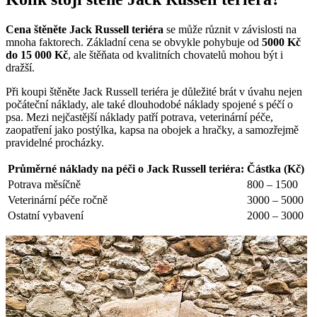
Cena štěněte Jack Russell teriéra
se může různit v závislosti na
mnoha faktorech. Základní cena se obvykle pohybuje od
5000 Kč
do 15 000 Kč
, ale štěňata od kvalitních chovatelů mohou být i
dražší.
Při koupi štěněte Jack Russell teriéra je důležité brát v úvahu nejen
počáteční náklady, ale také dlouhodobé náklady spojené s péčí o
psa. Mezi nejčastější náklady patří potrava, veterinární péče,
zaopatření jako postýlka, kapsa na obojek a hračky, a samozřejmě
pravidelné procházky.
Průměrné náklady na péči o Jack Russell teriéra:
Částka (Kč)
Potrava měsíčně
800 – 1500
Veterinární péče ročně
3000 – 5000
Ostatní vybavení
2000 – 3000