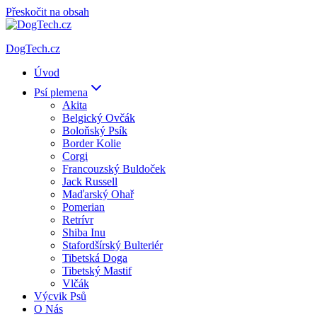
Přeskočit na obsah
DogTech.cz
Úvod
Psí plemena
Akita
Belgický Ovčák
Boloňský Psík
Border Kolie
Corgi
Francouzský Buldoček
Jack Russell
Maďarský Ohař
Pomerian
Retrívr
Shiba Inu
Stafordšírský Bulteriér
Tibetská Doga
Tibetský Mastif
Vlčák
Výcvik Psů
O Nás