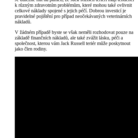
k různým zdravotním problémům, které mohou také ovlivnit
celkové náklady spojené s jejich péčí. Dobrou investicí je
pravidelné pojištění pro případ neočekávaných veterinárních
nákladů.
V žádném případě byste se však neměli rozhodovat pouze na
základě finančních nákladů, ale také zvážit lásku, péči a
společnost, kterou vám Jack Russell teriér může poskytnout
jako člen rodiny.