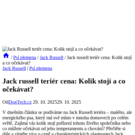
/
Psí plemena
/
Jack Russell
/
Jack russell teriér cena: Kolik stojí
a co očekávat?
Jack Russell
|
Psí plemena
Jack russell teriér cena: Kolik stojí a co
očekávat?
Od
DogTech.cz
29. 10. 2025
29. 10. 2025
V dnešním článku se podíváme na Jack Russell teriéra – malého, ale
energického psa, který má své místo v mnoha domovech po celém
světě. Zajímá vás kolik stojí pořízení tohoto živého společníka nebo
co můžete očekávat od jeho temperamentu a chování? Přečtěte si
dále a zjistěte více o ceně a charakteristických vlastnostech Jack