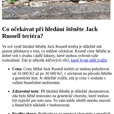
Co očekávat při hledání štěněte Jack
Russell teriéra?
Ve své cestě hledání štěněte Jack Russell teriéra je důležité mít
jasnou představu o tom, co můžete očekávat. Kromě ceny štěněte je
dobré vzít v úvahu i další faktory, které mohou ovlivnit vaše
rozhodnutí. Zde je několik klíčových věcí,
které byste měli zvážit
:
Cena
: Ceny štěňat Jack Russell teriérů se mohou pohybovat
od 10 000 Kč až po 30 000 Kč, v závislosti na původu štěněte
a genetické linii. Je důležité zvážit, zda je cena v souladu s
vašimi finančními možnostmi.
Zdravotní testy
: Při hledání štěněte je důležité zkontrolovat,
zda bylo štěně testováno na genetické choroby, které mohou
být typické pro tuto rasu. To vám může ušetřit mnoho starostí
a finančních nákladů v budoucnosti.
Kvalita chovu
: Podívejte se na reputaci chovatele a prostředí,