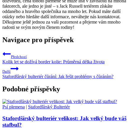
dozvěděli, cena tohoto plemene se může lišit v závislosti na mnoha
faktorech, ale jedno je jisté – s Jack Russell teriérem získáte
oddaného a hravého společníka na mnoho let. Pokud máte další
otázky nebo hledáte další informace, neváhejte nás kontaktovat.
Děkujeme ještě jednou za vaši pozornost a přejeme vám mnoho
radosti se svým novým členem rodiny!
Navigace pro příspěvek
Předchozí
Kolik let se dožívá border kolie: Průměrná délka života
Další
Stafordšírský bulteriér čůrání: Jak řešit problémy s čůráním?
Podobné příspěvky
Psí plemena
|
Stafordšírský Bulteriér
Stafordšírský bulteriér velikost: Jak velký bude váš
stafbul?