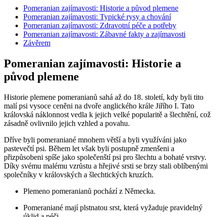
Pomeranian zajímavosti: Historie a původ ⁤plemene
Pomeranian zajímavosti: Typické rysy a⁤ chování
Pomeranian zajímavosti: Zdravotní péče a potřeby
Pomeranian ‌zajímavosti: Zábavné fakty a zajímavosti
Závěrem
Pomeranian zajímavosti: Historie a
původ ⁤plemene
Historie ⁢plemene pomeranianů sahá ‌až do 18. století, kdy byli tito⁤
malí psi vysoce ceněni na dvoře anglického krále Jiřího I. Tato
královská náklonnost vedla ⁢k jejich ⁣velké popularitě a⁣ šlechtění, což
zásadně ovlivnilo jejich vzhled ‍a povahu.
Dříve ‍byli pomeraniané ⁤mnohem větší a byli využíváni jako
pastevečtí psi. Během let​ však byli postupně zmenšeni a
přizpůsobeni⁣ spíše jako společenští psi pro šlechtu a bohaté vrstvy.
Díky svému malému vzrůstu a ⁣hřejivé srsti ⁢se brzy stali oblíbenými
společníky v královských a šlechtických kruzích.
Plemeno pomeranianů pochází z‌ Německa.
Pomeraniané mají‌ plstnatou srst, která vyžaduje pravidelný
úklid a péči.