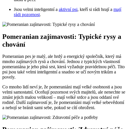
Jsou velmi inteligentní​ a
aktivní psi
, kteří ⁢si rádi hrají ‌a‌
mají
rádi pozornost
.
Pomeranian zajímavosti: Typické rysy a⁤
chování
Pomeranian pes⁢ je ​malý, ale hrdý a energický ⁤společník, který ​má
mnoho zajímavých rysů a chování. Jednou z typických vlastností
pomeraniána je jeho plná srst, která‍ vyžaduje ⁤pravidelnou péči.​ Tito‍
psi jsou ⁢také⁢ velmi ‌inteligentní a snadno se učí ⁤novým trikům⁣ a
povely.
Co ‍mnoho ‌lidí neví je, ⁣že ⁤pomeraniáni mají‍ velké osobnosti‌ a jsou
velmi samostatní. Oceňují pozornost svých majitelů, ale nenechte se​
zmást jejich malou velikostí – mají velké srdce a jsou⁢ oddaní své
rodině. Další zajímavostí je, ⁢že pomeraniáni mají velké⁣ sebevědomí
a ‍nebojí se⁤ bránit sami sebe, pokud se cítí ohroženi.