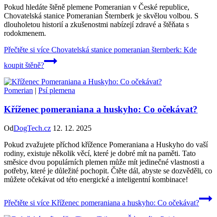
Pokud hledáte štěně plemene Pomeranian v České republice,
Chovatelská stanice Pomeranian Šternberk je skvělou volbou. S
dlouholetou historií a zkušenostmi nabízejí zdravé a štěňata s
rodokmenem.
Přečtěte si více
Chovatelská stanice pomeranian šternberk: Kde
koupit štěně?
Pomerian
|
Psí plemena
Kříženec pomeraniana a huskyho: Co očekávat?
Od
DogTech.cz
12. 12. 2025
Pokud zvažujete příchod křížence Pomeraniana a Huskyho do vaší
rodiny, existuje několik věcí, které je dobré mít na paměti. Tato
směsice dvou populárních plemen může mít jedinečné vlastnosti a
potřeby, které je důležité pochopit. Čtěte dál, abyste se dozvěděli, co
můžete očekávat od této energické a inteligentní kombinace!
Přečtěte si více
Kříženec pomeraniana a huskyho: Co očekávat?