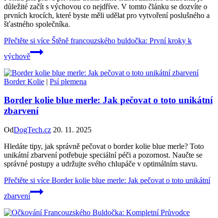
důležité začít s výchovou co nejdříve. V tomto článku se dozvíte o
prvních krocích, které byste měli udělat pro vytvoření poslušného a
šťastného společníka.
Přečtěte si více
Štěně francouzského buldočka: První kroky k
výchově
Border Kolie
|
Psí plemena
Border kolie blue merle: Jak pečovat o toto unikátní
zbarvení
Od
DogTech.cz
20. 11. 2025
Hledáte tipy, jak správně pečovat o border kolie blue merle? Toto
unikátní zbarvení potřebuje speciální péči a pozornost. Naučte se
správné postupy a udržujte svého chlupáče v optimálním stavu.
Přečtěte si více
Border kolie blue merle: Jak pečovat o toto unikátní
zbarvení