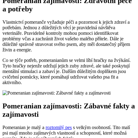
Pomeranian zajímavosti: Zdravotní péče
a potřeby
Vlastnictví​ pomeranče vyžaduje ‍péči a pozornost k ⁢jejich ​zdraví a
potřebám. Jednou ​z důležitých věcí je pravidelná návštěva
veterináře.‍ Pravidelné kontroly mohou pomoci identifikovat
problémy včas‌ a zachránit život vašeho malého přítele. Dále je
důležité správně‍ stravovat svého psem, aby měl dostatečný⁣ příjem
živin a energie.
Co se týče‌ potřeb, pomeranianům se velmi líbí hračky⁢ na ⁢žvýkání.
Tyto hračky nejenže udržují ‍jejich ⁤zuby zdravé, ale také‌ poskytují
mentální stimulaci a​ zabaví⁢ je. ⁢Dalším důležitým ⁣doplňkem jsou
cvičební pomůcky, které pomáhají udržovat⁣ vašeho psa fit a
aktivního.
Pomeranian ‌zajímavosti: Zábavné fakty a
zajímavosti
Pomeranian je malý a
roztomilý pes
⁢s velkým⁤ osobností. Tito malí
psi mají mnoho zajímavých vlastností a schopností, které ‍možná