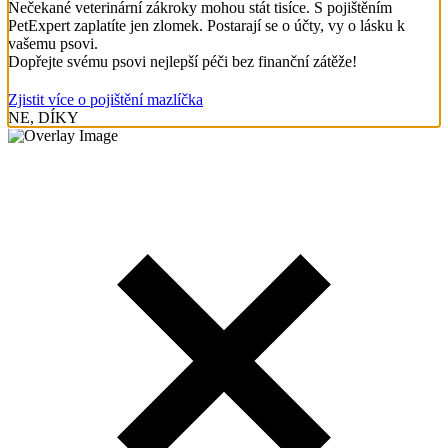
Nečekané veterinární zákroky mohou stát tisíce. S pojištěním
PetExpert zaplatíte jen zlomek. Postarají se o účty, vy o lásku k
vašemu psovi.
Dopřejte svému psovi nejlepší péči bez finanční zátěže!
Zjistit více o pojištění mazlíčka
NE, DÍKY