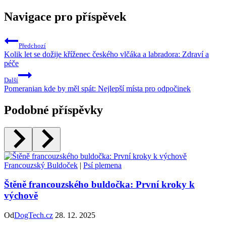
Navigace pro příspěvek
Předchozí
Kolik let se dožije kříženec českého vlčáka a labradora: Zdraví a
péče
Další
Pomeranian kde by měl spát: Nejlepší místa pro odpočinek
Podobné příspěvky
Francouzský Buldoček
|
Psí plemena
Štěně francouzského buldočka: První kroky k
výchově
Od
DogTech.cz
28. 12. 2025