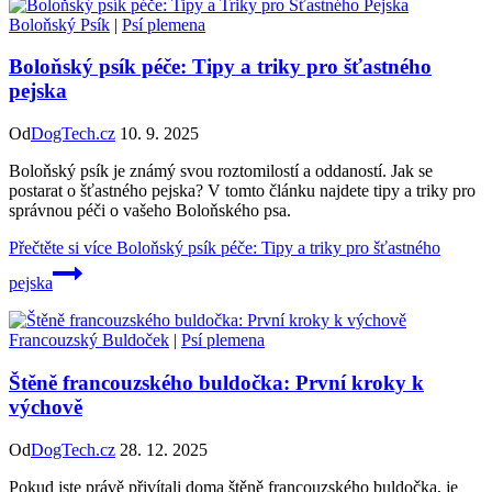
Boloňský Psík
|
Psí plemena
Boloňský psík péče: Tipy a triky pro šťastného
pejska
Od
DogTech.cz
10. 9. 2025
Boloňský psík je známý svou roztomilostí a oddaností. Jak se
postarat o šťastného pejska? V tomto článku najdete tipy a triky pro
správnou péči o vašeho Boloňského psa.
Přečtěte si více
Boloňský psík péče: Tipy a triky pro šťastného
pejska
Francouzský Buldoček
|
Psí plemena
Štěně francouzského buldočka: První kroky k
výchově
Od
DogTech.cz
28. 12. 2025
Pokud jste právě přivítali doma štěně francouzského buldočka, je