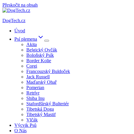
Přeskočit na obsah
DogTech.cz
Úvod
Psí plemena
Akita
Belgický Ovčák
Boloňský Psík
Border Kolie
Corgi
Francouzský Buldoček
Jack Russell
Maďarský Ohař
Pomerian
Retrívr
Shiba Inu
Stafordšírský Bulteriér
Tibetská Doga
Tibetský Mastif
Vlčák
Výcvik Psů
O Nás