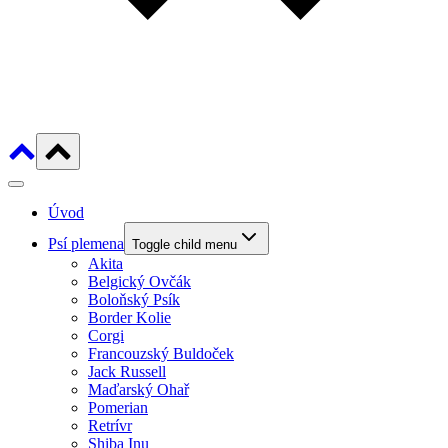
Úvod
Psí plemena
Toggle child menu
Akita
Belgický Ovčák
Boloňský Psík
Border Kolie
Corgi
Francouzský Buldoček
Jack Russell
Maďarský Ohař
Pomerian
Retrívr
Shiba Inu