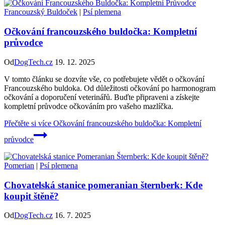
Francouzský Buldoček
|
Psí plemena
Očkování francouzského buldočka: Kompletní
průvodce
Od
DogTech.cz
19. 12. 2025
V tomto článku se dozvíte vše, co potřebujete vědět o očkování
Francouzského buldoka. Od důležitosti očkování po harmonogram
očkování a doporučení veterinářů. Buďte připraveni a získejte
kompletní průvodce očkováním pro vašeho mazlíčka.
Přečtěte si více
Očkování francouzského buldočka: Kompletní
průvodce
Pomerian
|
Psí plemena
Chovatelská stanice pomeranian šternberk: Kde
koupit štěně?
Od
DogTech.cz
16. 7. 2025