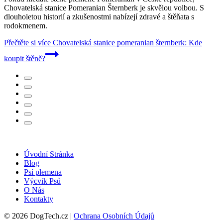
Chovatelská stanice Pomeranian Šternberk je skvělou volbou. S
dlouholetou historií a zkušenostmi nabízejí zdravé a štěňata s
rodokmenem.
Přečtěte si více
Chovatelská stanice pomeranian šternberk: Kde
koupit štěně?
Úvodní Stránka
Blog
Psí plemena
Výcvik Psů
O Nás
Kontakty
© 2026 DogTech.cz |
Ochrana Osobních Údajů