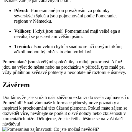
neznáte. ⁢Zde ⁣je pár zábavných faktů:
Původ:
⁣ Pomeraniané jsou považováni za⁤ potomky
severských špiců a jsou pojmenováni podle ⁣Pomeranie,
regionu v Německu.
Velikost:
⁢I když jsou malí,‌ Pomeraniané ⁣mají ‌velké ega a‌
neváhají se ‍postavit ani větším psům.
Trénink:
‍Jsou velmi chytrí a snadno‍ se učí novým trikům,
ačkoli ⁣mohou ⁢být občas trochu‌ tvrdohlaví.
Pomeraniané jsou skvělými ⁣společníky a milují⁤ pozornost. Ať už
jdou ⁣na výlet do města nebo na procházku⁤ v přírodě, tyto malé psi
vždy přitáhnou‍ zvědavé pohledy a ‌neodolatelně roztomilé úsměvy.
Závěrem
Doufáme, že ​jste si užili naši zběžnou ‌exkurzi‌ do světa⁢ zajímavostí o
‌Pomeránii! Snad vám naše informace ​přinesly nové poznatky a
⁣inspiraci ⁣k prozkoumání této úžasné plemene. Pokud máte zájem se
dozvědět více,‍ neváhejte se podělit o své dotazy nebo zkušenosti v
‍komentářích ‌níže.​ Děkujeme, ‍že jste četli a​ těšíme se na ‍vaši další
návštěvu!