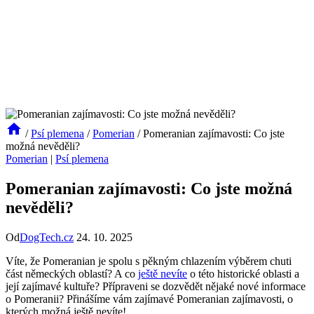
/
Psí plemena
/
Pomerian
/
Pomeranian zajímavosti: Co jste
možná nevěděli?
Pomerian
|
Psí plemena
Pomeranian zajímavosti: Co jste možná
nevěděli?
Od
DogTech.cz
24. 10. 2025
Víte, že‍ Pomeranian ⁢je spolu ⁢s pěkným chlazením výběrem chuti
část německých oblastí? ⁤A co
ještě nevíte
o této historické oblasti a
⁢její ⁣zajímavé kultuře? Přípraveni se dozvědět nějaké nové ⁣informace
o Pomeranii? Přinášíme vám zajímavé Pomeranian zajímavosti, o
kterých možná ještě ‌nevíte!