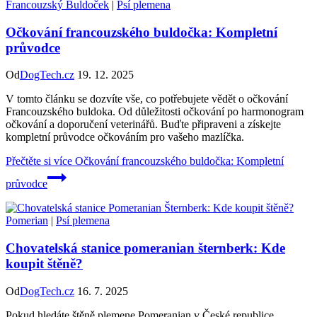
Francouzský Buldoček
|
Psí plemena
Očkování francouzského buldočka: Kompletní
průvodce
Od
DogTech.cz
19. 12. 2025
V tomto článku se dozvíte vše, co potřebujete vědět o očkování
Francouzského buldoka. Od důležitosti očkování po harmonogram
očkování a doporučení veterinářů. Buďte připraveni a získejte
kompletní průvodce očkováním pro vašeho mazlíčka.
Přečtěte si více
Očkování francouzského buldočka: Kompletní
průvodce
Pomerian
|
Psí plemena
Chovatelská stanice pomeranian šternberk: Kde
koupit štěně?
Od
DogTech.cz
16. 7. 2025
Pokud hledáte štěně plemene Pomeranian v České republice,