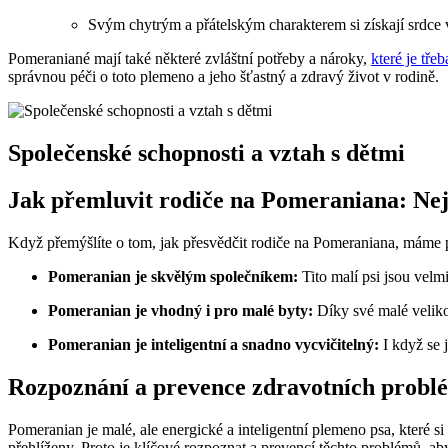
Svým chytrým a přátelským charakterem si získají srdce v
Pomeraniané mají také ⁣některé zvláštní potřeby a nároky, ⁢
které je třeb
správnou ​péči ⁣o toto plemeno‌ a jeho šťastný a ⁣zdravý život v rodině.
Společenské schopnosti a vztah s dětmi
Jak přemluvit rodiče na Pomeraniana: Nej
Když ⁤přemýšlíte o tom, jak přesvědčit rodiče⁣ na Pomeraniana, máme pr
Pomeranian je skvělým společníkem:
Tito ⁤malí psi jsou velmi
Pomeranian ⁤je vhodný i pro malé ⁢byty:
Díky‌ své malé veliko
Pomeranian je inteligentní⁣ a snadno vycvičitelný:
I⁢ když se⁢
Rozpoznání ⁣a ⁤prevence zdravotních prob
Pomeranian je malé, ale energické a inteligentní plemeno psa, které si
přehlíženy. Proto je klíčové rozpoznat a prevencí těchto ​problémů,⁤ a