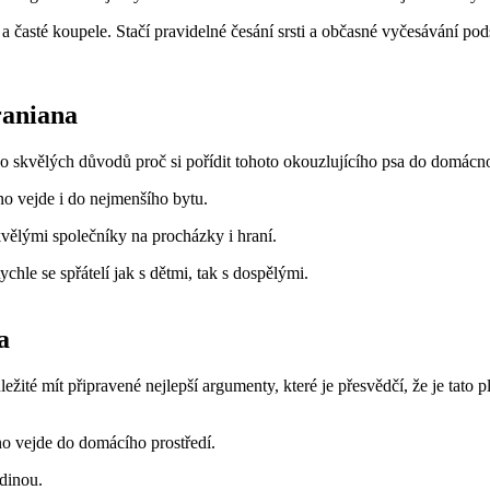
a‍ časté ⁤koupele. Stačí pravidelné česání ⁣srsti⁤ a ​občasné vyčesávání po
raniana
‌ skvělých důvodů ‍proč si pořídit tohoto okouzlujícího ⁤psa do domácnos
no ⁤vejde i do nejmenšího⁢ bytu.
kvělými společníky ⁣na ​procházky i hraní.
chle ⁢se spřátelí jak s dětmi, ⁣tak s dospělými.
a
​důležité mít připravené nejlepší argumenty, které‌ je přesvědčí, že​ je ta
o‍ vejde do domácího⁣ prostředí.
rodinou.