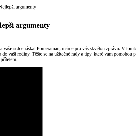
 Nejlepší argumenty
lepší argumenty
íka a vaše srdce získal⁣ Pomeranian, máme ⁤pro vás skvělou ​zprávu. V tom
‌ do vaší rodiny. Těšte se na‌ užitečné rady a tipy, které vám ⁣pomohou p
přítelem!