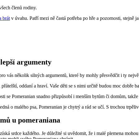
šech členů⁢ rodiny.
a brát
v úvahu. Patří mezi ‍ně⁣ častá potřeba po hře a pozornosti, stejně jak
lepší ⁣argumenty
o vás několik silných argumentů, ‍které by mohly přesvědčit i ​ty ⁣nejv
‍ přátelští, ‍oddaní a hraví.‌ Vaše děti se⁤ s nimi určitě budou moc ‌dobře b
sti​ se Pomeranian snadno přizpůsobí i menším bytům či domům, takže se
 jedná o malého‌ psa, Pomeranian je chytrý ‍a rád se učí. S trochou trpěl
lémů⁣ u pomeraniana
 ⁤získá srdce každého. Je⁣ důležité si uvědomit, že i malé⁤ plemena moho
byste mohli svého Pomeraniana ⁢chránit.