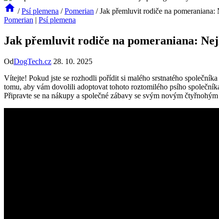
/
Psí plemena
/
Pomerian
/
Jak přemluvit rodiče na pomeraniana:
Pomerian
|
Psí plemena
Jak přemluvit rodiče na pomeraniana: Nej
Od
DogTech.cz
28. 10. 2025
Vítejte! Pokud jste ‌se ⁢rozhodli pořídit si ⁤malého srstnatého společn
tomu, aby vám dovolili ⁣adoptovat ​tohoto roztomilého‍ psího společníka
Připravte se na nákupy a společné‌ zábavy se​ svým novým čtyřnohým 