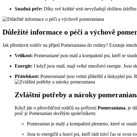
Snadná péče:
Díky ​své krátké‍ srsti nevyžadují složitou‍ údržbu 
Důležité informace⁣ o​ péči a výchově ‍pome
Jak přemluvit ⁢rodiče na přijetí Pomeraniana do rodiny?⁣ Existuje mnoho
Velikost:
Pomeraniané jsou malí a⁣ kompaktní ‍psi, ⁤kteří⁤ se snad
Energie:
I ⁤když jsou malí, mají velké množství energie. Jsou​ s
Přátelskost:
Pomeraniané jsou​ velmi přátelští a⁤ láskyplní psi. Ry
Zvláštní potřeby a nároky pomeranian
Když ‍jde ⁢o přesvědčení rodičů na pořízení
Pomeraniana
,⁤ je 
proč je Pomeranian‌ skvělým⁤ společníkem:
Pomeranian ⁢je malý ⁤a kompaktní plemeno, které ⁣se ⁣snadn
Jsou to energičtí a ⁢hraví psi, kteří⁤ rádi tráví čas ​se ‌svou 