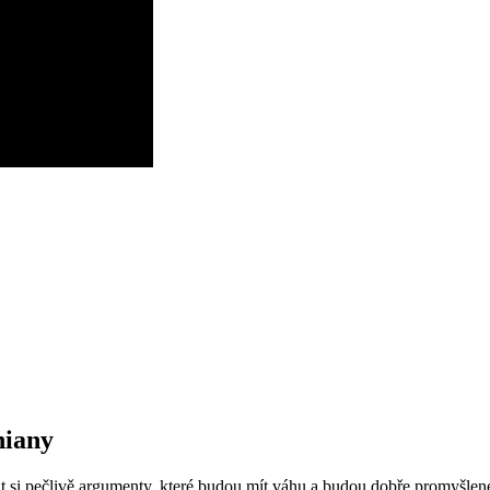
niany
avit si pečlivě⁤ argumenty, které budou mít ‌váhu‍ a budou dobře promyšle