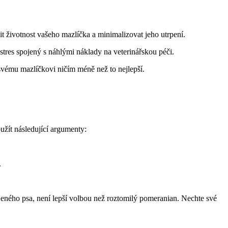
ivotnost ⁣vašeho​ mazlíčka ⁤a ​minimalizovat jeho utrpení.
tres spojený ⁤s ‍náhlými ‌náklady ⁤na veterinářskou péči.
 svému ⁣mazlíčkovi ničím méně než to nejlepší.
užít následující argumenty:
.
jeného ⁤psa, není lepší volbou než roztomilý pomeranian. ⁢Nechte⁢ své