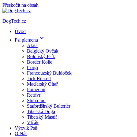
Přeskočit na obsah
DogTech.cz
Úvod
Psí plemena
Akita
Belgický Ovčák
Boloňský Psík
Border Kolie
Corgi
Francouzský Buldoček
Jack Russell
Maďarský Ohař
Pomerian
Retrívr
Shiba Inu
Stafordšírský Bulteriér
Tibetská Doga
Tibetský Mastif
Vlčák
Výcvik Psů
O Nás