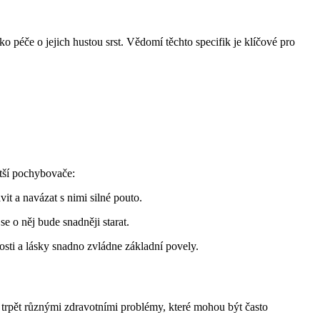
o péče o ⁢jejich hustou ⁤srst. ⁣Vědomí těchto specifik⁣ je klíčové pro
ětší pochybovače:
avit a ⁢navázat s nimi silné pouto.
 o něj bude snadněji‌ starat.
ivosti a lásky snadno zvládne základní povely.
u trpět různými ‍zdravotními problémy, které mohou⁣ být často