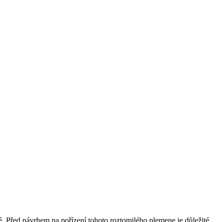
né. Před návrhem na⁤ pořízení tohoto ⁢roztomilého plemene je důležité