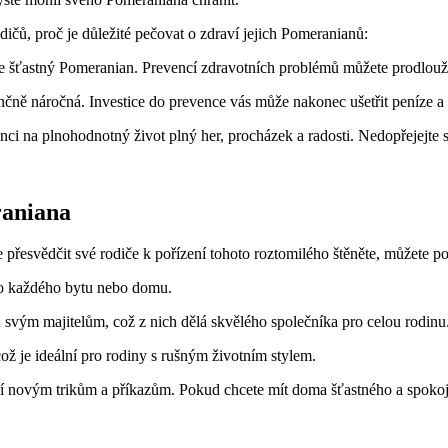
čů,⁣ proč je důležité ⁢pečovat ⁤o⁢ zdraví jejich Pomeranianů:
ťastný⁣ Pomeranian. Prevencí zdravotních⁣ problémů můžete⁢ prodloužit ž
ně náročná. ⁢Investice do⁢ prevence⁤ vás může nakonec ušetřit peníze a‌ s
ci na⁤ plnohodnotný⁢ život ​plný her, procházek a radosti. Nedopřejejte
raniana
esvědčit⁢ své rodiče​ k pořízení tohoto roztomilého štěněte, můžete po
do každého bytu ⁣nebo domu.
ým majitelům,⁤ což z⁢ nich ​dělá ⁢skvělého společníka pro celou⁣ rodinu
ž ​je ideální pro rodiny ​s rušným ‌životním stylem.
o učí novým trikům a příkazům. ⁢Pokud chcete mít⁤ doma šťastného a ‍spoko