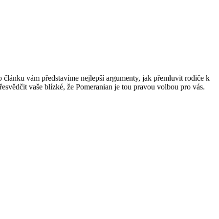
to článku vám představíme nejlepší argumenty, ​jak​ přemluvit ​rodiče k
řesvědčit vaše blízké, že⁣ Pomeranian je ‌tou pravou volbou pro vás.