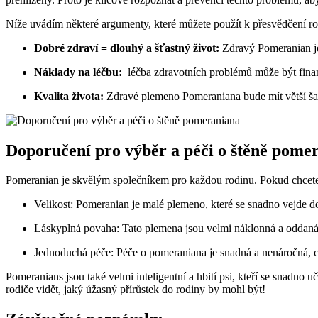
Níže uvádím​ některé argumenty,⁣ které můžete použít k‌ přesvědčení rodi
Dobré zdraví = dlouhý a šťastný život:
Zdravý Pomeranian je š
Náklady ​na⁢ léčbu:
⁣ léčba zdravotních problémů může být‌ finanč
Kvalita života:
​Zdravé plemeno Pomeraniana bude mít⁣ větší šan
Doporučení⁣ pro výběr a péči o štěně⁣ pome
Pomeranian je skvělým společníkem pro každou rodinu. Pokud chcete př
Velikost: Pomeranian je malé plemeno, které se snadno⁢ vejde​ 
Láskyplná ‍povaha: Tato plemena jsou velmi náklonná ‌a oddaná sv
Jednoduchá péče: Péče o pomeraniana ⁢je ⁣snadná⁣ a nenáročná, co
Pomeranians ⁤jsou také velmi inteligentní a⁤ hbití psi, kteří se snadn
rodiče vidět, jaký úžasný⁢ přírůstek ⁤do rodiny by mohl být!