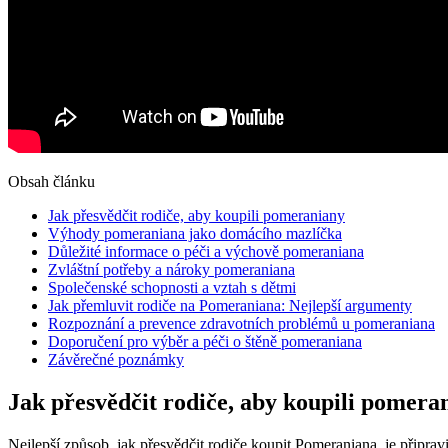
Obsah článku
Jak přesvědčit rodiče, aby koupili ‌pomeraniany
Výhody pomeraniana⁣ jako domácího mazlíčka
Důležité informace⁣ o​ péči a výchově ‍pomeraniana
Zvláštní potřeby a nároky pomeraniana
Společenské schopnosti a vztah s dětmi
Jak přemluvit rodiče na Pomeraniana: Nejlepší ⁣argumenty
Rozpoznání ⁣a ⁤prevence zdravotních problémů⁣ u pomeraniana
Doporučení⁣ pro výběr a péči o štěně⁣ pomeraniana
Závěrečné poznámky
Jak přesvědčit rodiče, aby koupili ‌pomera
Nejlepší ⁤způsob,‍ jak přesvědčit ‌rodiče‍ koupit Pomeraniana, je připr