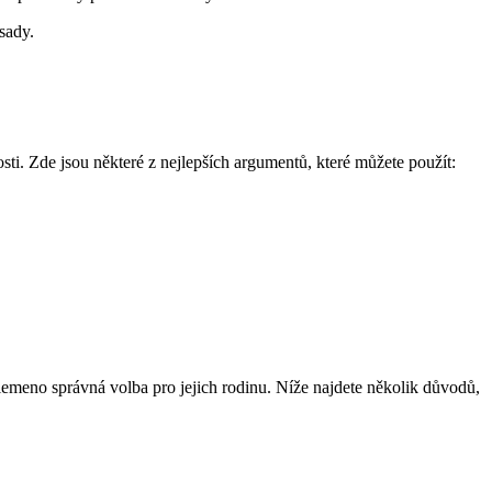
dsady.
ti. Zde ⁣jsou ‍některé z nejlepších argumentů, ‌které můžete použít:
to plemeno správná volba pro jejich‌ rodinu. Níže najdete několik důvodů,