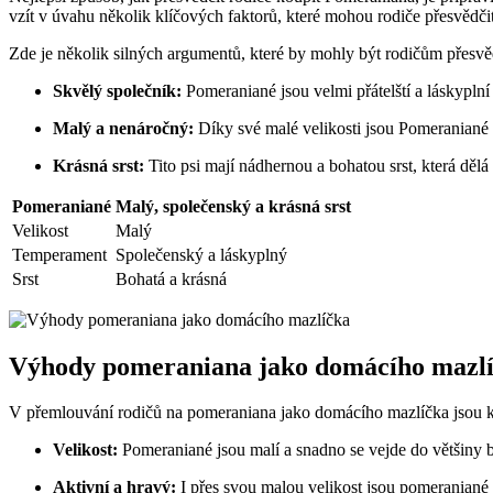
vzít v ⁢úvahu‌ několik ‍klíčových faktorů, které ​mohou rodiče ​přesvědči
Zde je několik silných argumentů, které by mohly být rodičům přesvě
Skvělý společník:
Pomeraniané jsou‌ velmi ⁢přátelští ⁣a ⁤láskypln
Malý a nenáročný:
Díky své ⁣malé velikosti jsou ‍Pomeraniané 
Krásná srst:
Tito psi mají nádhernou a bohatou srst, která ⁤dělá
Pomeraniané
Malý, společenský ‍a⁢ krásná srst
Velikost
Malý
Temperament
Společenský a láskyplný
Srst
Bohatá a krásná
Výhody pomeraniana⁣ jako domácího mazl
V​ přemlouvání rodičů na pomeraniana jako domácího​ mazlíčka⁣ jsou klíč
Velikost:
​Pomeraniané jsou⁢ malí ⁢a snadno se vejde do většiny 
Aktivní a hravý:
I přes⁤ svou⁢ malou velikost jsou ⁤pomeraniané 