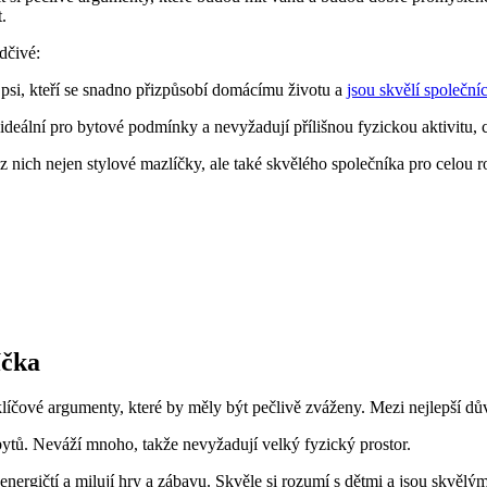
t.
dčivé:
í psi, ⁣kteří se snadno přizpůsobí domácímu životu ‌a
jsou skvělí společní
ideální pro bytové podmínky ​a nevyžadují přílišnou fyzickou​ aktivitu, 
 z nich nejen stylové mazlíčky, ale také skvělého společníka ‌pro celou ‌r
íčka
ové ‍argumenty,⁣ které by měly být ⁤pečlivě zváženy. Mezi ⁤nejlepší ⁣důvo
bytů. Neváží mnoho, takže‍ nevyžadují velký fyzický ⁤prostor.
energičtí a⁤ milují hry ‍a zábavu. Skvěle⁣ si rozumí s dětmi a jsou skvělým