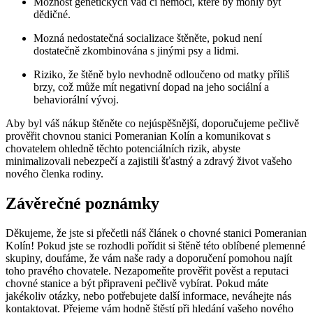
Možnost genetických vad či‌ nemocí, které by mohly být
dědičné.
Mozná nedostatečná ‍socializace štěněte, pokud není
dostatečně zkombinována s jinými psy a lidmi.
Riziko, že štěně⁣ bylo nevhodně odloučeno od matky⁤ příliš
brzy, což může mít‌ negativní ‌dopad na jeho sociální a
behaviorální vývoj.
Aby​ byl‍ váš ⁤nákup štěněte co nejúspěšnější,⁢ doporučujeme⁢ pečlivě
prověřit chovnou stanici Pomeranian Kolín a ⁤komunikovat⁤ s⁤
chovatelem ohledně těchto ⁤potenciálních ‍rizik, abyste
minimalizovali nebezpečí a zajistili šťastný a zdravý ‍život vašeho
nového⁢ členka rodiny.
Závěrečné poznámky
Děkujeme, že jste si přečetli ‍náš článek o chovné stanici Pomeranian
Kolín! Pokud⁢ jste ⁢se rozhodli ‌pořídit si štěně této oblíbené plemenné
⁣skupiny, doufáme, že vám‌ naše rady⁣ a doporučení pomohou najít
toho‌ pravého ⁣chovatele.⁢ Nezapomeňte prověřit pověst a reputaci
chovné⁣ stanice a ⁢být⁣ připraveni pečlivě vybírat. Pokud ⁣máte
jakékoliv otázky, nebo potřebujete ​další informace, neváhejte nás
kontaktovat. Přejeme vám hodně štěstí při hledání vašeho nového