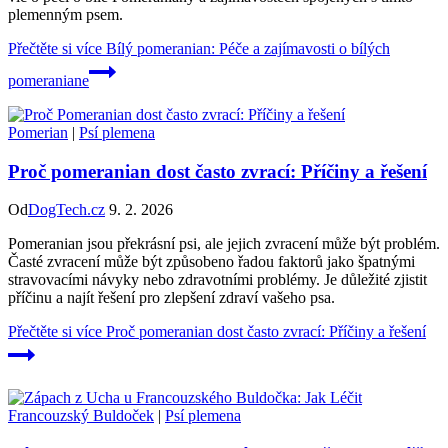
plemenným psem.
Přečtěte si více
Bílý pomeranian: Péče a zajímavosti o bílých
pomeraniane
Pomerian
|
Psí plemena
Proč pomeranian dost často zvrací: Příčiny a řešení
Od
DogTech.cz
9. 2. 2026
Pomeranian jsou překrásní psi, ale jejich zvracení může být problém.
Časté zvracení může být způsobeno řadou faktorů jako špatnými
stravovacími návyky nebo zdravotními problémy. Je důležité zjistit
příčinu a najít řešení pro zlepšení zdraví vašeho psa.
Přečtěte si více
Proč pomeranian dost často zvrací: Příčiny a řešení
Francouzský Buldoček
|
Psí plemena