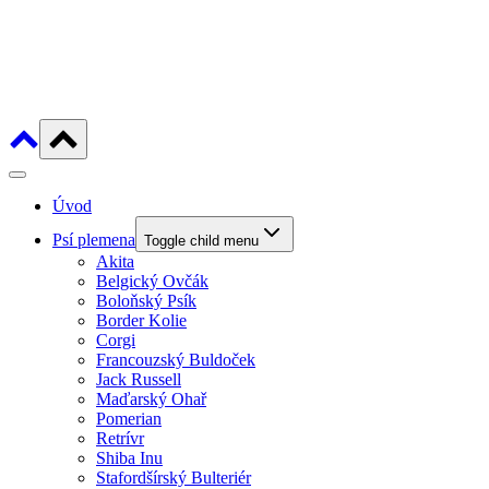
Úvod
Psí plemena
Toggle child menu
Akita
Belgický Ovčák
Boloňský Psík
Border Kolie
Corgi
Francouzský Buldoček
Jack Russell
Maďarský Ohař
Pomerian
Retrívr
Shiba Inu
Stafordšírský Bulteriér