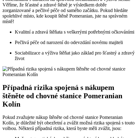
Věříme,​ že ⁢šťastné a zdravé ‍štěně je výsledkem dobře
zorganizované a⁢ pečlivé péče od samého začátku. Pokud hledáte
spolehlivé místo, kde koupit štěně Pomeranian, jste na správném
místě!
Kvalitní a zdravá štěňata s veškerými potřebnými očkováními
Pečlivá péče od narození​ do odevzdání⁤ novému majiteli
Sociabilizace a⁤ výživa štěňat jako základ pro šťastný a zdravý
život
Případná rizika spojená ⁤s nákupem
štěněte od chovné stanice Pomeranian
Kolín
Pokud zvažujete nákup štěněte od chovné stanice Pomeranian
Kolín,‌ je důležité⁤ být ‍obezřetní⁢ a zvážit možná rizika​ spojená s touto
volbou. Některá případná⁤ rizika, která byste měli zvážit, ‌jsou: ​