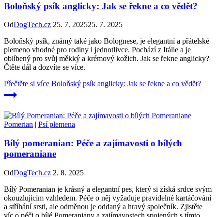
Boloňský psík anglicky: Jak se řekne a co vědět?
Od
DogTech.cz
25. 7. 2025
25. 7. 2025
Boloňský psík, známý také jako Bolognese, je elegantní a přátelské
plemeno vhodné pro rodiny i jednotlivce. Pochází z Itálie a je
oblíbený pro svůj měkký a krémový kožich. Jak se řekne anglicky?
Čtěte dál a dozvíte se více.
Přečtěte si více
Boloňský psík anglicky: Jak se řekne a co vědět?
Pomerian
|
Psí plemena
Bílý pomeranian: Péče a zajímavosti o bílých
pomeraniane
Od
DogTech.cz
2. 8. 2025
Bílý Pomeranian je krásný a elegantní pes, který si získá srdce svým
okouzlujícím vzhledem. Péče o něj vyžaduje pravidelné kartáčování
a stříhání srsti, ale odměnou je oddaný a hravý společník. Zjistěte
víc o péči o bílé Pomeraniany a zajímavostech spojených s tímto