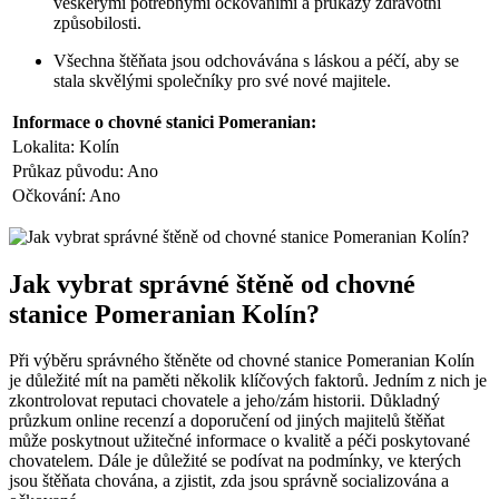
veškerými potřebnými očkováními a průkazy zdravotní
způsobilosti.
Všechna štěňata jsou odchovávána s láskou​ a ‍péčí,⁣ aby se
stala skvělými společníky pro své nové majitele.
Informace o chovné stanici Pomeranian:
Lokalita:​ Kolín
Průkaz původu: Ano
Očkování: Ano
Jak vybrat správné štěně od chovné
stanice Pomeranian Kolín?
Při ‍výběru správného štěněte od chovné stanice Pomeranian Kolín
je důležité ⁢mít na paměti několik klíčových faktorů. Jedním z nich je
zkontrolovat reputaci chovatele a⁤ jeho/zám ⁣historii. Důkladný
‍průzkum ⁣online ​recenzí a doporučení od jiných majitelů štěňat
může poskytnout užitečné informace o kvalitě a péči poskytované
chovatelem. Dále​ je‍ důležité se podívat na podmínky, ve kterých
jsou štěňata chována, a zjistit, zda jsou ‍správně socializována ‌a