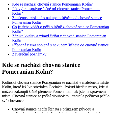
Kde se nachází chovná stanice ⁤Pomeranian Kolín?
Jak vybrat správné štěně od chovné stanice Pomeranian
Kolín?
Zkušenosti získané​ s nákupem štěněte od chovné stanice
Pomeranian Kolín
Co je třeba vědět o péči o štěně z ⁤chovné stanice Pomeranian
Kolín?
Záruka kvality‍ a⁣ zdraví štěňat ⁣z ⁢chovné stanice Pomeranian
Kolín
Případná rizika spojená ⁤s nákupem štěněte od chovné stanice
Pomeranian Kolín
Závěrečné poznámky
Kde se nachází chovná stanice
⁤Pomeranian Kolín?
Kolínská ⁢chovná stanice ⁤Pomeranian se nachází v malebném městě
Kolín, které leží ve středních Čechách. Pokud⁢ hledáte místo, ⁤kde si
můžete zakoupit štěně plemene Pomeranian, tak jste na správném
místě. Chovná⁢ stanice se pyšní dlouholetou tradicí a pečlivou ⁣péčí o
své chovance.
Chovná‍ stanice nabízí štěňata s ⁢průkazem původu a