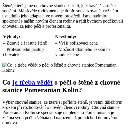
Štěně, které ⁤jsme od chovné‍ stanice získali, je zdravé,​ šťastné a ​
sociální. Má skvělé rodokmen⁣ a je dobře socializované, což nám⁤
usnadnilo jeho adaptaci ve⁢ novém prostředí. ‍Jsme nadmíru⁢
spokojení s ​naším novým členem rodiny a rádi⁣ bychom ⁢poděkovali
chovateli za​ jeho péči a‌ profesionalitu.
Výhody:
Nevýhody:
– Zdravé a šťastné štěně
– Vyšší ⁤pořizovací cena
– Profesionální přístup
– Možnost dlouhého čekání na
chovatele
vhodné štěně
Co
je třeba vědět
o péči o štěně z ⁤chovné
stanice Pomeranian Kolín?
Výběr chovné stanice, ze⁣ které si pořídíte štěně, je velmi důležitým
krokem při ⁤rozhodování o novém členovi rodiny. Chovná stanice
Pomeranian ⁢Kolín se specializuje na plemeno ⁢Pomeranian a je
známá svou péčí o štěňata od narození až po⁣ odchod do nového
domova.