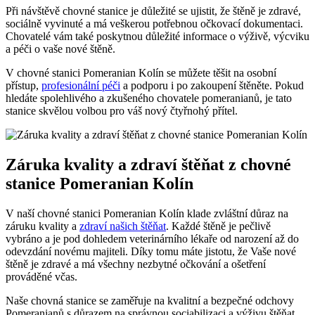
Při návštěvě chovné stanice je důležité se ‌ujistit, že štěně je ⁣zdravé,⁣
sociálně ​vyvinuté a má ‍veškerou potřebnou​ očkovací dokumentaci.
⁣Chovatelé vám také poskytnou důležité informace o​ výživě, výcviku
a péči o⁤ vaše nové štěně.
V chovné stanici Pomeranian ‌Kolín se můžete těšit na osobní
přístup,
profesionální péči
⁢ a ⁢podporu ‍i po ‌zakoupení štěněte. Pokud
hledáte spolehlivého a zkušeného chovatele pomeranianů,‍ je tato
stanice skvělou⁢ volbou pro váš nový čtyřnohý⁣ přítel.
Záruka kvality‍ a⁣ zdraví štěňat ⁣z ⁢chovné
stanice Pomeranian Kolín
V ⁢naší chovné ​stanici Pomeranian Kolín klade zvláštní důraz na
záruku ​kvality ⁣a
zdraví našich štěňat
. Každé štěně⁢ je pečlivě
vybráno a je pod dohledem veterinárního lékaře od⁣ narození až do
odevzdání novému majiteli. ⁤Díky ⁣tomu máte jistotu, že Vaše​ nové
štěně je zdravé‌ a má všechny nezbytné očkování a ošetření‍
prováděné včas.
Naše chovná ‌stanice ‍se zaměřuje‌ na kvalitní ​a ‌bezpečné odchovy
Pomeranianů s důrazem⁤ na správnou ⁤sociabilizaci⁤ a​ výživu​ štěňat.