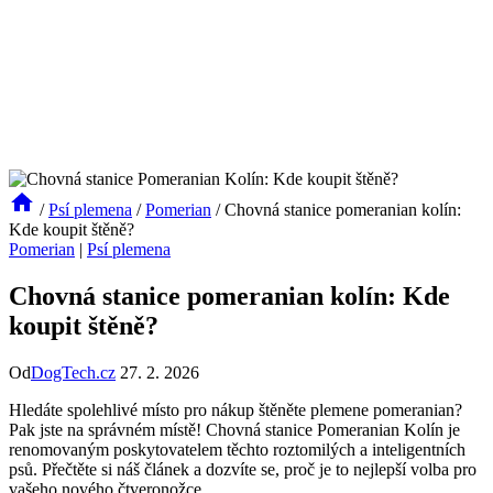
/
Psí plemena
/
Pomerian
/
Chovná stanice pomeranian kolín:
Kde koupit štěně?
Pomerian
|
Psí plemena
Chovná stanice pomeranian kolín: Kde
koupit štěně?
Od
DogTech.cz
27. 2. 2026
Hledáte ‍spolehlivé místo pro nákup štěněte plemene pomeranian?
Pak jste na správném místě! ⁢Chovná stanice ⁤Pomeranian Kolín je
renomovaným poskytovatelem těchto roztomilých a inteligentních
psů. Přečtěte si ‌náš článek‌ a dozvíte se,​ proč je to nejlepší volba pro⁤
vašeho nového čtveronožce.