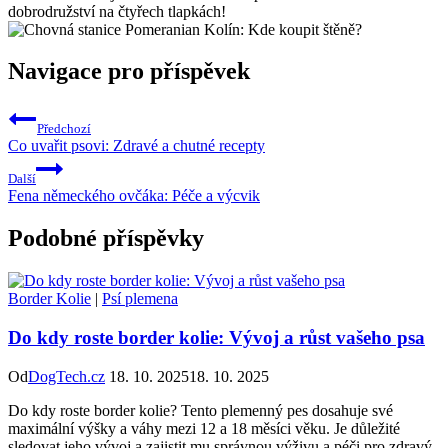
dobrodružství na čtyřech‍ tlapkách!
Navigace pro příspěvek
Předchozí
Co uvařit psovi: Zdravé a chutné recepty
Další
Fena německého ovčáka: Péče a výcvik
Podobné příspěvky
Border Kolie
|
Psí plemena
Do kdy roste border kolie: Vývoj a růst vašeho psa
Od
DogTech.cz
18. 10. 2025
18. 10. 2025
Do kdy roste border kolie? Tento plemenný pes dosahuje své
maximální výšky a váhy mezi 12 a 18 měsíci věku. Je důležité
sledovat jeho vývoj a zajistit mu správnou výživu a péči pro zdravý