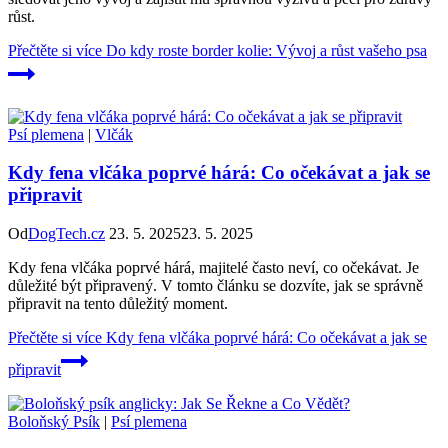
růst.
Přečtěte si více
Do kdy roste border kolie: Vývoj a růst vašeho psa
Psí plemena
|
Vlčák
Kdy fena vlčáka poprvé hárá: Co očekávat a jak se
připravit
Od
DogTech.cz
23. 5. 2025
23. 5. 2025
Kdy fena vlčáka poprvé hárá, majitelé často neví, co očekávat. Je
důležité být připravený. V tomto článku se dozvíte, jak se správně
připravit na tento důležitý moment.
Přečtěte si více
Kdy fena vlčáka poprvé hárá: Co očekávat a jak se
připravit
Boloňský Psík
|
Psí plemena