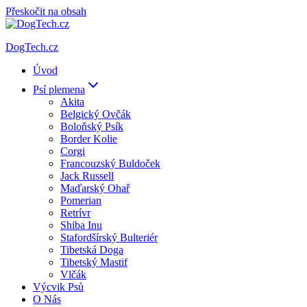
Přeskočit na obsah
DogTech.cz
Úvod
Psí plemena
Akita
Belgický Ovčák
Boloňský Psík
Border Kolie
Corgi
Francouzský Buldoček
Jack Russell
Maďarský Ohař
Pomerian
Retrívr
Shiba Inu
Stafordšírský Bulteriér
Tibetská Doga
Tibetský Mastif
Vlčák
Výcvik Psů
O Nás