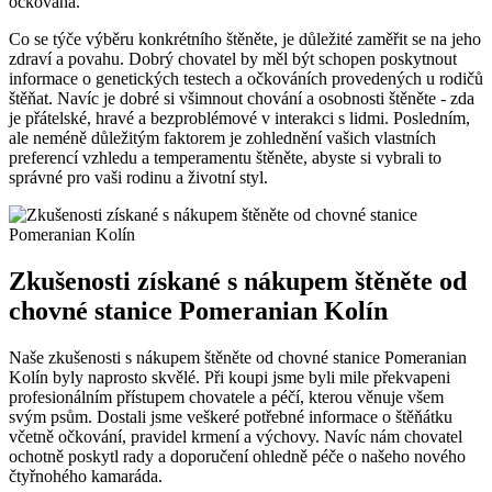
očkovaná.
Co ‌se týče ‌výběru konkrétního štěněte, je důležité zaměřit‌ se na jeho
zdraví a povahu. Dobrý chovatel by měl‍ být ‍schopen poskytnout
informace ⁢o genetických testech a ‌očkováních provedených u rodičů
štěňat. ⁣Navíc je dobré si všimnout chování a ⁤osobnosti štěněte ‍- zda
je přátelské,​ hravé‌ a bezproblémové v interakci⁤ s ⁤lidmi. ⁢Posledním,
ale neméně důležitým faktorem je zohlednění vašich vlastních
preferencí vzhledu a temperamentu štěněte,⁣ abyste​ si vybrali to
správné​ pro vaši rodinu a ⁢životní styl.
Zkušenosti získané​ s nákupem štěněte od
chovné stanice Pomeranian Kolín
Naše zkušenosti s nákupem štěněte od chovné stanice Pomeranian
Kolín byly naprosto skvělé. Při koupi jsme byli mile‍ překvapeni
profesionálním ⁣přístupem ‍chovatele a péčí, kterou věnuje ⁣všem
svým psům. Dostali jsme veškeré⁣ potřebné informace o​ štěňátku
včetně očkování, pravidel krmení a‌ výchovy. Navíc nám ‍chovatel
ochotně poskytl rady a doporučení ohledně‍ péče ‍o našeho nového
čtyřnohého⁤ kamaráda.