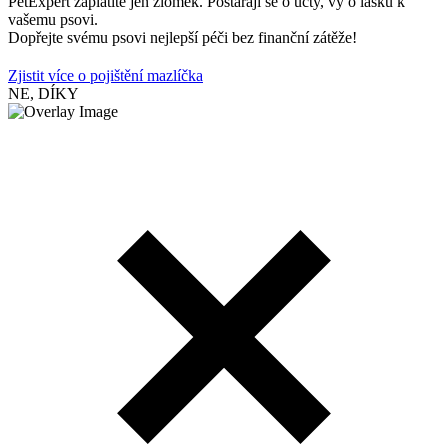
PetExpert zaplatíte jen zlomek. Postarají se o účty, vy o lásku k
vašemu psovi.
Dopřejte svému psovi nejlepší péči bez finanční zátěže!
Zjistit více o pojištění mazlíčka
NE, DÍKY