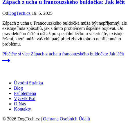
Zápach z ucha u francouzského buldočka: Jak léčit
Od
DogTech.cz
19. 5. 2025
Zápach z ucha u Francouzského buldočka může být nepříjemný, ale
existuje řada způsobů, jak s tímto problémem úspěšně bojovat. Od
pravidelného čištění uší až po speciální léčbu u veterináře, existuje
řešení, které může váš chlupatý přítel zbavit tohoto nepříjemného
problému.
Přečtěte si více
Zápach z ucha u francouzského buldočka: Jak léčit
Úvodní Stránka
Blog
Psí plemena
Výcvik Psů
O Nás
Kontakty
© 2026 DogTech.cz |
Ochrana Osobních Údajů