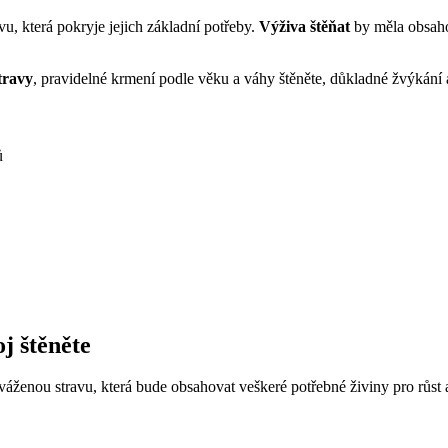
vu, která pokryje jejich základní potřeby.
Výživa štěňat
by měla obsah
travy
, pravidelné krmení podle věku a váhy štěněte, důkladné žvýkání a
ů
j štěněte
yváženou stravu, která bude obsahovat veškeré potřebné živiny pro růst 