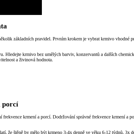
ata
 několik základních pravidel. Prvním krokem je vybrat krmivo vhodné pr
rmivu. Hledejte krmivo bez umělých barviv, konzervantů a dalších chemi
vitelnost a živinová hodnota.
 porcí
ní frekvence krmení a porcí. Dodržování správné frekvence krmení a po
platí, že štěně by mělo být krmeno 3-4x denně ve věku 6-12 týdnů, 3x 