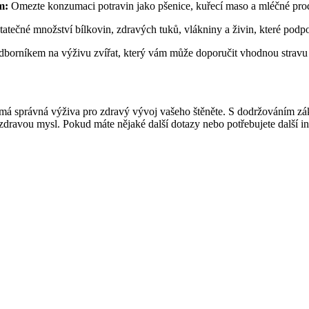
m:
Omezte konzumaci potravin jako pšenice, kuřecí maso a mléčné produ
tatečné množství bílkovin, zdravých tuků, vlákniny a živin, které podpor
odborníkem na výživu zvířat, který vám může doporučit vhodnou stravu 
 správná výživa pro zdravý vývoj vašeho štěněte. S dodržováním zákla
 a zdravou mysl. Pokud máte nějaké další dotazy nebo potřebujete další 