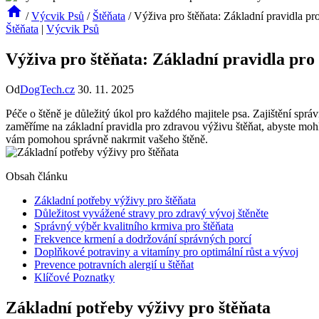
/
Výcvik Psů
/
Štěňata
/
Výživa pro štěňata: Základní pravidla pr
Štěňata
|
Výcvik Psů
Výživa pro štěňata: Základní pravidla pro
Od
DogTech.cz
30. 11. 2025
Péče o štěně je důležitý úkol pro každého majitele psa. Zajištění sp
zaměříme na základní pravidla pro zdravou výživu štěňat, abyste moh
vám pomohou správně nakrmit vašeho štěně.
Obsah článku
Základní potřeby výživy pro štěňata
Důležitost vyvážené stravy pro zdravý vývoj štěněte
Správný výběr kvalitního krmiva pro štěňata
Frekvence krmení a dodržování správných porcí
Doplňkové potraviny a vitamíny pro optimální růst a vývoj
Prevence potravních alergií u štěňat
Klíčové Poznatky
Základní potřeby výživy pro štěňata