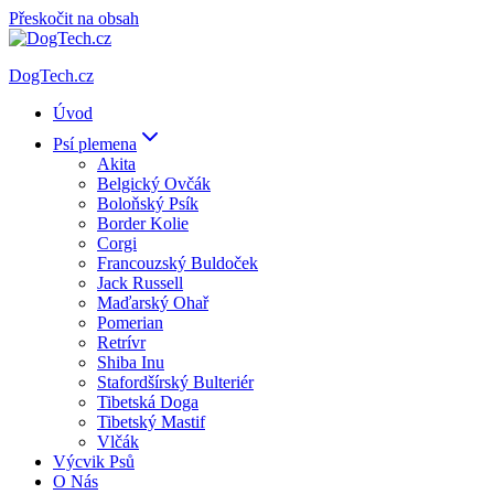
Přeskočit na obsah
DogTech.cz
Úvod
Psí plemena
Akita
Belgický Ovčák
Boloňský Psík
Border Kolie
Corgi
Francouzský Buldoček
Jack Russell
Maďarský Ohař
Pomerian
Retrívr
Shiba Inu
Stafordšírský Bulteriér
Tibetská Doga
Tibetský Mastif
Vlčák
Výcvik Psů
O Nás