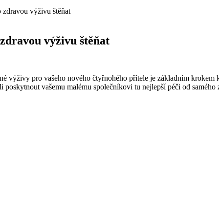
o zdravou výživu štěňat
 zdravou výživu štěňat
rávné výživy pro vašeho nového čtyřnohého přítele je základním krokem 
li poskytnout vašemu malému společníkovi tu nejlepší péči od samého za