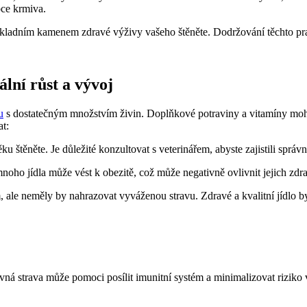
bce krmiva.
ákladním kamenem zdravé výživy vašeho štěněte. Dodržování těchto prav
lní růst a vývoj
u
s dostatečným množstvím živin. Doplňkové potraviny a vitamíny mohou
at:
u štěněte. Je důležité konzultovat s veterinářem, abyste zajistili správ
oho jídla může vést k obezitě, což může negativně ovlivnit jejich zdra
le neměly by nahrazovat vyváženou stravu. Zdravé a kvalitní jídlo b
rávná strava může pomoci posílit imunitní systém a minimalizovat riziko