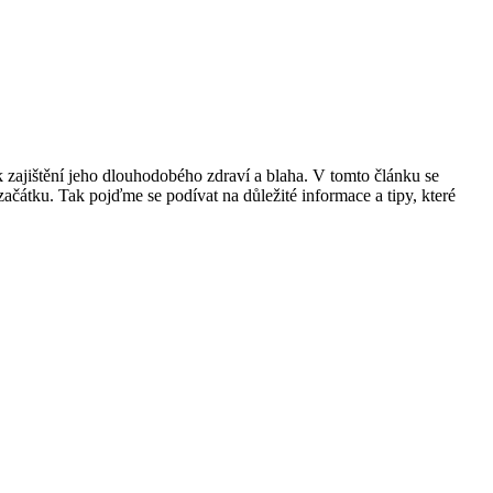
k zajištění jeho dlouhodobého zdraví a blaha. V tomto článku se
čátku. Tak pojďme se podívat na důležité informace a tipy, které