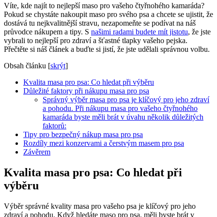
Víte, kde najít to nejlepší maso pro vašeho čtyřnohého kamaráda?
Pokud se chystáte nakoupit maso pro svého psa a chcete se ujistit, že
dostává tu nejkvalitnější stravu, nezapomeňte se podívat na náš
průvodce nákupem a tipy. S
našimi radami budete mít jistotu
, že jste
vybrali to nejlepší pro zdraví a šťastné tlapky vašeho pejska.
Přečtěte si náš článek a buďte si jistí, že jste udělali správnou volbu.
Obsah článku
[
skrýt
]
Kvalita masa pro psa: Co hledat při výběru
Důležité faktory při nákupu masa pro psa
Správný výběr masa pro psa je klíčový pro jeho zdraví
a pohodu. Při nákupu masa pro vašeho čtyřnohého
kamaráda byste měli brát v úvahu několik důležitých
faktorů:
Tipy pro bezpečný nákup masa pro psa
Rozdíly mezi konzervami a čerstvým masem pro psa
Závěrem
Kvalita masa pro psa: Co hledat při
výběru
Výběr správné kvality masa pro vašeho psa je klíčový pro jeho
zdraví a pohodu. Když hledáte maso pro psa, měli byste brát v