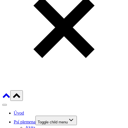
Úvod
Psí plemena
Toggle child menu
Akita