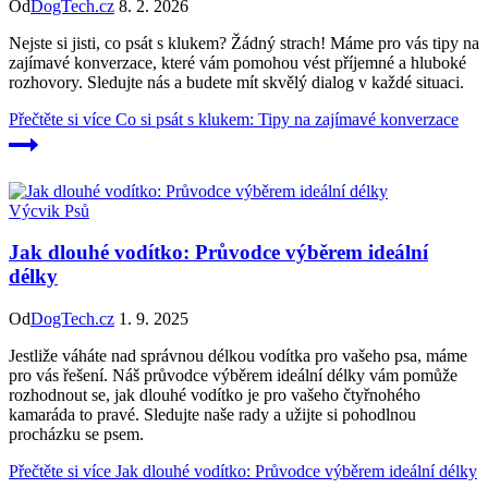
Od
DogTech.cz
8. 2. 2026
Nejste si jisti, co psát s klukem? Žádný strach! Máme pro vás tipy na
zajímavé konverzace, které vám pomohou vést příjemné a hluboké
rozhovory. Sledujte nás a budete mít skvělý dialog v každé situaci.
Přečtěte si více
Co si psát s klukem: Tipy na zajímavé konverzace
Výcvik Psů
Jak dlouhé vodítko: Průvodce výběrem ideální
délky
Od
DogTech.cz
1. 9. 2025
Jestliže váháte nad správnou délkou vodítka pro vašeho psa, máme
pro vás řešení. Náš průvodce výběrem ideální délky vám pomůže
rozhodnout se, jak dlouhé vodítko je pro vašeho čtyřnohého
kamaráda to pravé. Sledujte naše rady a užijte si pohodlnou
procházku se psem.
Přečtěte si více
Jak dlouhé vodítko: Průvodce výběrem ideální délky