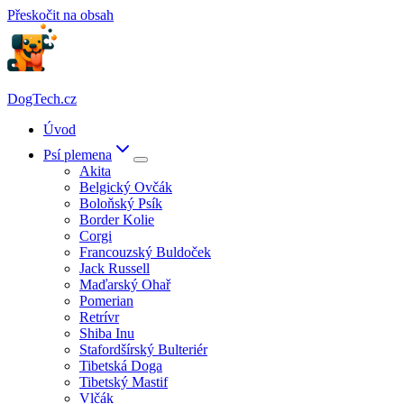
Přeskočit na obsah
DogTech.cz
Úvod
Psí plemena
Akita
Belgický Ovčák
Boloňský Psík
Border Kolie
Corgi
Francouzský Buldoček
Jack Russell
Maďarský Ohař
Pomerian
Retrívr
Shiba Inu
Stafordšírský Bulteriér
Tibetská Doga
Tibetský Mastif
Vlčák