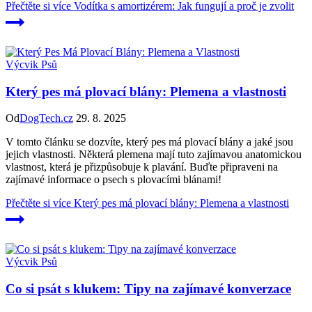
Přečtěte si více
Vodítka s amortizérem: Jak fungují a proč je zvolit
Výcvik Psů
Který pes má plovací blány: Plemena a vlastnosti
Od
DogTech.cz
29. 8. 2025
V tomto článku se dozvíte, který pes má plovací blány a jaké jsou
jejich vlastnosti. Některá plemena mají tuto zajímavou anatomickou
vlastnost, která je přizpůsobuje k plavání. Buďte připraveni na
zajímavé informace o psech s plovacími blánami!
Přečtěte si více
Který pes má plovací blány: Plemena a vlastnosti
Výcvik Psů
Co si psát s klukem: Tipy na zajímavé konverzace