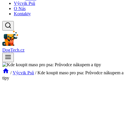
Výcvik Psů
O Nás
Kontakty
DogTech.cz
/
Výcvik Psů
/
Kde koupit maso pro psa: Průvodce nákupem a
tipy