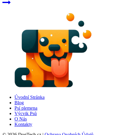
Úvodní Stránka
Blog
Psí plemena
Výcvik Psů
O Nás
Kontakty
© 2026 DogTech.cz |
Ochrana Osobních Údajů