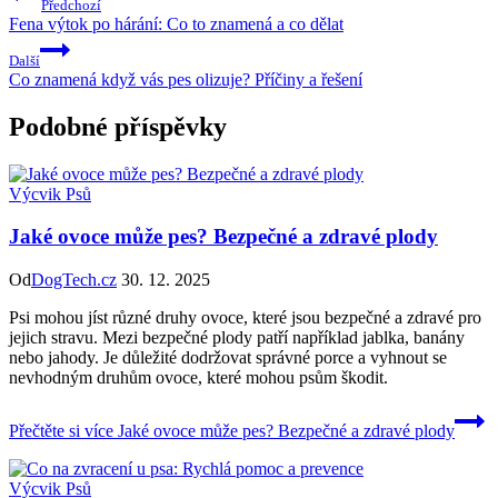
Předchozí
Fena výtok po hárání: Co to znamená a co dělat
Další
Co znamená když vás pes olizuje? Příčiny a řešení
Podobné příspěvky
Výcvik Psů
Jaké ovoce může pes? Bezpečné a zdravé plody
Od
DogTech.cz
30. 12. 2025
Psi mohou jíst různé druhy ovoce, které jsou bezpečné a zdravé pro
jejich stravu. Mezi bezpečné plody patří například jablka, banány
nebo jahody. Je důležité dodržovat správné porce a vyhnout se
nevhodným druhům ovoce, které mohou psům škodit.
Přečtěte si více
Jaké ovoce může pes? Bezpečné a zdravé plody
Výcvik Psů