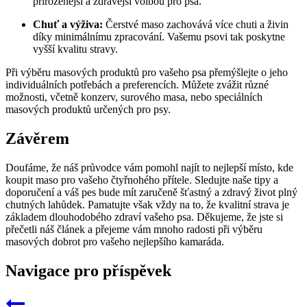
přirozenější a zdravější volbou pro psa.
Chuť a výživa:
Čerstvé maso zachovává více chuti a živin
díky minimálnímu zpracování. Vašemu psovi tak poskytne
vyšší kvalitu stravy.
Při výběru masových produktů pro vašeho psa přemýšlejte o jeho
individuálních potřebách a preferencích. Můžete zvážit různé
možnosti, včetně konzerv, surového masa, nebo speciálních
masových produktů určených pro psy.
Závěrem
Doufáme, že náš průvodce vám pomohl najít to nejlepší místo, kde
koupit maso pro vašeho čtyřnohého přítele. Sledujte naše tipy a
doporučení a váš pes bude mít zaručeně šťastný a zdravý život plný
chutných lahůdek. Pamatujte však vždy na to, že kvalitní strava je
základem dlouhodobého zdraví vašeho psa. Děkujeme, že jste si
přečetli náš článek a přejeme vám mnoho radosti při výběru
masových dobrot pro vašeho nejlepšího kamaráda.
Navigace pro příspěvek