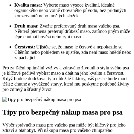
Kvalita masa:
Vyberte maso vysoce kvalitní, ideálně
organického nebo volně chovaného původu, bez přidaných
konzervantů nebo umělých složek.
Druh masa:
Zvažte preferovaný druh masa vašeho psa.
Některá plemena preferují drůbeží maso, zatímco jiným může
lépe chutnat hovězí nebo rybí maso.
Čerstvost:
Ujistěte se, že maso je čerstvé a nepokazilo se.
Cítěním nebo pohledem se ujistěte, zda není maso hnědé nebo
zapáchající.
Pro zajištění optimální výživy a zdravého životního stylu svého psa
je klíčové pečlivě vybírat maso a dbát na jeho kvalitu a čerstvost.
Když budete dodržovat tyto důležité faktory, váš pes se bude moci
těšit z chutné a vyvážené stravy, která mu poskytne potřebné živiny
pro zdravý a šťastný život.
Tipy pro bezpečný nákup masa pro psa
Výběr správného masa pro vašeho psa může být klíčový pro jeho
zdraví a blahobyt. Při nákupu masa pro vašeho chlupatého