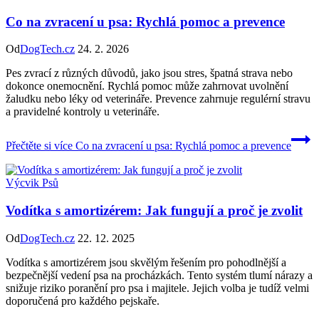
Co na zvracení u psa: Rychlá pomoc a prevence
Od
DogTech.cz
24. 2. 2026
Pes zvrací z různých důvodů, jako jsou stres, špatná strava nebo
dokonce onemocnění. Rychlá pomoc může zahrnovat uvolnění
žaludku nebo léky od veterináře. Prevence zahrnuje regulérní stravu
a pravidelné kontroly u veterináře.
Přečtěte si více
Co na zvracení u psa: Rychlá pomoc a prevence
Výcvik Psů
Vodítka s amortizérem: Jak fungují a proč je zvolit
Od
DogTech.cz
22. 12. 2025
Vodítka s amortizérem jsou skvělým řešením pro pohodlnější a
bezpečnější vedení psa na procházkách. Tento systém tlumí nárazy a
snižuje riziko poranění pro psa i majitele. Jejich volba je tudíž velmi
doporučená pro každého pejskaře.