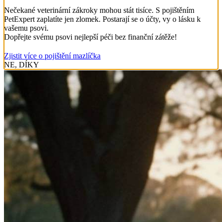
Nečekané veterinární zákroky mohou stát tisíce. S pojištěním
PetExpert zaplatíte jen zlomek. Postarají se o účty, vy o lásku k
vašemu psovi.
Dopřejte svému psovi nejlepší péči bez finanční zátěže!
Zjistit více o pojištění mazlíčka
NE, DÍKY