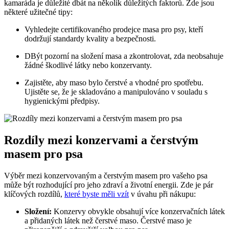
kamaráda je důležité dbát na několik důležitých faktorů. Zde jsou
některé užitečné tipy:
Vyhledejte certifikovaného prodejce masa pro psy, kteří
dodržují standardy kvality a bezpečnosti.
DBýt pozorní na složení masa a zkontrolovat, zda neobsahuje
žádné škodlivé látky nebo konzervanty.
Zajistěte, aby maso bylo čerstvé a vhodné pro spotřebu.
Ujistěte se, že je skladováno a manipulováno v souladu s
hygienickými předpisy.
Rozdíly mezi konzervami a čerstvým
masem pro psa
Výběr mezi konzervovaným a čerstvým masem pro vašeho psa
může být rozhodující pro jeho zdraví a životní energii. Zde je pár
klíčových rozdílů,
které byste měli vzít
v úvahu při nákupu:
Složení:
Konzervy obvykle obsahují více konzervačních látek
a přidaných látek než čerstvé maso. Čerstvé maso je