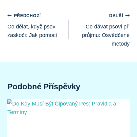
Navigace
PŘEDCHOZÍ
DALŠÍ
Pro
Co dělat, když psovi
Co dávat psovi při
zaskočí: Jak pomoci
průjmu: Osvědčené
Příspěvek
metody
Podobné Příspěvky