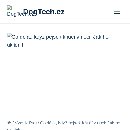
Přeskočit
DogTech.cz
na
obsah
/
Výcvik Psů
/
Co dělat, když pejsek kňučí v noci: Jak ho
uklidnit