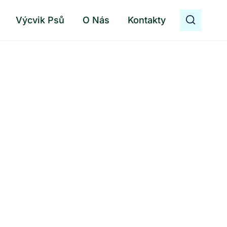
Výcvik Psů
O Nás
Kontakty