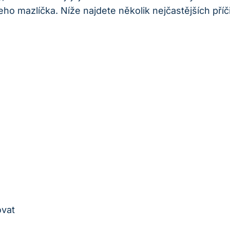
o mazlíčka. Níže najdete několik nejčastějších⁣ příči
ovat