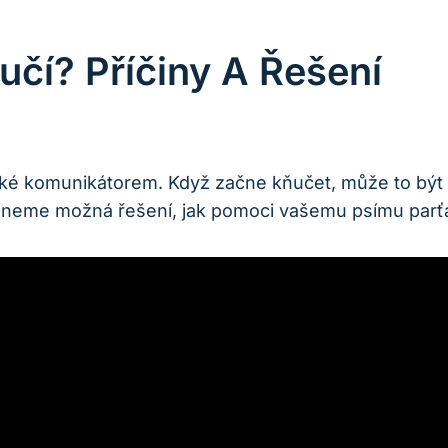
učí? Příčiny A Řešení
 také ⁢komunikátorem. Když začne‌ kňučet, může to b
dneme možná řešení, jak ⁢pomoci vašemu psímu parť