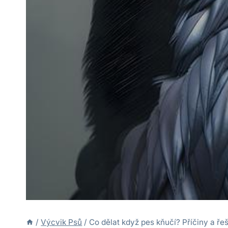
/
Výcvik Psů
/
Co dělat když pes kňučí? Příčiny a ře