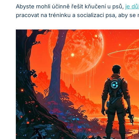
Abyste mohli⁤ účinně řešit kňučení u psů,
je​ d
pracovat na ⁢tréninku a socializaci psa, aby s