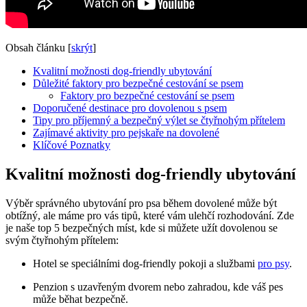
Obsah článku
[
skrýt
]
Kvalitní možnosti dog-friendly ubytování
Důležité faktory pro bezpečné cestování se psem
Faktory pro bezpečné cestování se psem
Doporučené destinace pro dovolenou s psem
Tipy pro příjemný a bezpečný výlet se čtyřnohým přítelem
Zajímavé aktivity pro pejskaře na dovolené
Klíčové Poznatky
Kvalitní možnosti dog-friendly ubytování
Výběr správného ubytování pro psa během dovolené může být
obtížný, ale máme pro vás tipů, které vám ulehčí rozhodování. Zde
je naše top 5 bezpečných míst, kde si můžete užít dovolenou se
svým čtyřnohým přítelem:
Hotel se speciálními dog-friendly pokoji a službami
pro psy
.
Penzion s uzavřeným dvorem nebo zahradou, kde váš pes
může běhat bezpečně.