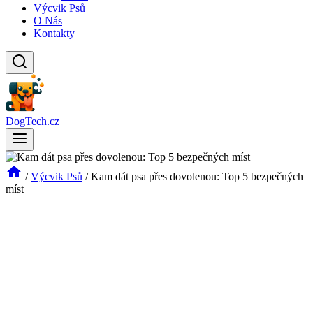
Výcvik Psů
O Nás
Kontakty
DogTech.cz
/
Výcvik Psů
/
Kam dát psa přes dovolenou: Top 5 bezpečných
míst