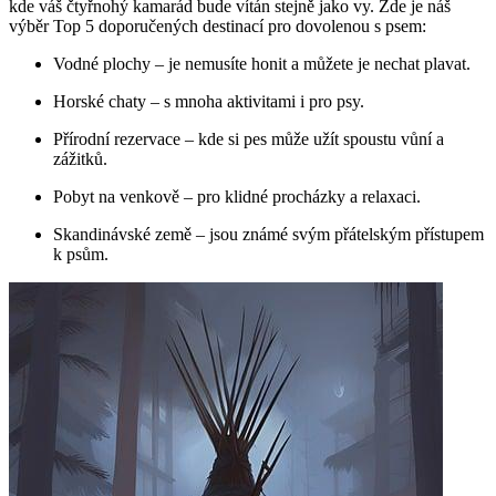
kde váš čtyřnohý kamarád bude vítán stejně jako vy. Zde je náš
výběr Top 5 doporučených destinací pro dovolenou s psem:
Vodné plochy – je nemusíte honit a můžete je nechat plavat.
Horské chaty – s mnoha aktivitami i pro psy.
Přírodní rezervace – kde si pes může užít spoustu vůní a
zážitků.
Pobyt na venkově – pro klidné procházky a relaxaci.
Skandinávské země – jsou známé svým přátelským přístupem
k psům.