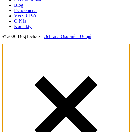
Blog
Psí plemena
Výcvik Psů
O Nás
Kontakty
© 2026 DogTech.cz |
Ochrana Osobních Údajů