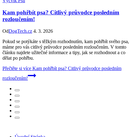
Výcvik Psů
Kam pohřbít psa? Citlivý průvodce posledním
rozloučením!
Od
DogTech.cz
4. 3. 2026
Pokud se potýkáte s těžkým rozhodnutím, kam pohřbít svého psa,
máme pro vás citlivý průvodce posledním rozloučením. V tomto
článku najdete užitečné informace a tipy, jak se rozhodnout a co
dělat po pohřbu.
Přečtěte si více
Kam pohřbít psa? Citlivý průvodce posledním
rozloučením!
Úvodní Stránka