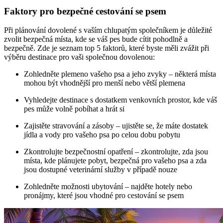
Faktory pro bezpečné cestování se psem
Při plánování dovolené s vaším chlupatým společníkem je důležité
zvolit bezpečná místa, kde se váš pes bude cítit pohodlně a
bezpečně. Zde je seznam top 5 faktorů, které byste měli zvážit při
výběru destinace pro vaši společnou dovolenou:
Zohledněte plemeno vašeho psa a jeho zvyky – některá místa
mohou být vhodnější pro menší nebo větší plemena
Vyhledejte destinace s dostatkem venkovních prostor, kde váš
pes může volně pobíhat a hrát si
Zajistěte stravování a zásoby – ujistěte se, že máte dostatek
jídla a vody pro vašeho psa po celou dobu pobytu
Zkontrolujte bezpečnostní opatření – zkontrolujte, zda jsou
místa, kde plánujete pobyt, bezpečná pro vašeho psa a zda
jsou dostupné veterinární služby v případě nouze
Zohledněte možnosti ubytování – najděte hotely nebo
pronájmy, které jsou vhodné pro cestování se psem