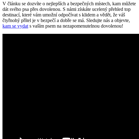
V článku se dozvíte o nejlepších a bezpečných místech, kam můžete
dát svého psa přes dovolenou. S námi získáte ucelený přehled top
destinací, které vám umožní odpočívat s klidem a vědět, že váš
čtyřnohý přítel je v bezpečí a dobře se má. Sledujte nás a objevte,
kam se vydat
s vaším psem na nezapomenutelnou dovolenou!