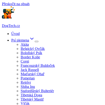
Přeskočit na obsah
DogTech.cz
Úvod
Psí plemena
Akita
Belgický Ovčák
Boloňský Psík
Border Kolie
Corgi
Francouzský Buldoček
Jack Russell
Maďarský Ohař
Pomerian
Retrívr
Shiba Inu
Stafordšírský Bulteriér
Tibetská Doga
Tibetský Mastif
Vlčák