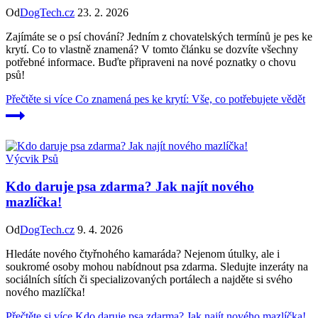
Od
DogTech.cz
23. 2. 2026
Zajímáte se o psí chování? Jedním z chovatelských termínů je pes ke
krytí. Co to vlastně znamená? V tomto článku se dozvíte všechny
potřebné informace. Buďte připraveni na nové poznatky o chovu
psů!
Přečtěte si více
Co znamená pes ke krytí: Vše, co potřebujete vědět
Výcvik Psů
Kdo daruje psa zdarma? Jak najít nového
mazlíčka!
Od
DogTech.cz
9. 4. 2026
Hledáte nového čtyřnohého kamaráda? Nejenom útulky, ale i
soukromé osoby mohou nabídnout psa zdarma. Sledujte inzeráty na
sociálních sítích či specializovaných portálech a najděte si svého
nového mazlíčka!
Přečtěte si více
Kdo daruje psa zdarma? Jak najít nového mazlíčka!