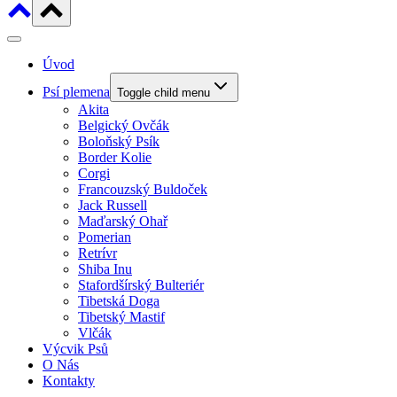
Úvod
Psí plemena
Toggle child menu
Akita
Belgický Ovčák
Boloňský Psík
Border Kolie
Corgi
Francouzský Buldoček
Jack Russell
Maďarský Ohař
Pomerian
Retrívr
Shiba Inu
Stafordšírský Bulteriér
Tibetská Doga
Tibetský Mastif
Vlčák
Výcvik Psů
O Nás
Kontakty