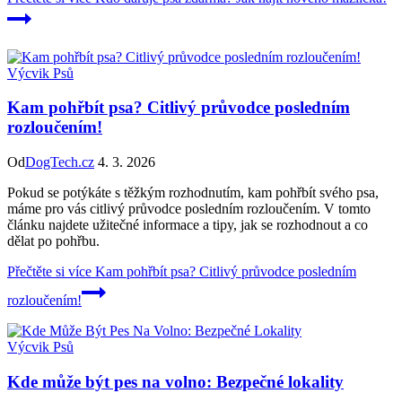
Výcvik Psů
Kam pohřbít psa? Citlivý průvodce posledním
rozloučením!
Od
DogTech.cz
4. 3. 2026
Pokud se potýkáte s těžkým rozhodnutím, kam pohřbít svého psa,
máme pro vás citlivý průvodce posledním rozloučením. V tomto
článku najdete užitečné informace a tipy, jak se rozhodnout a co
dělat po pohřbu.
Přečtěte si více
Kam pohřbít psa? Citlivý průvodce posledním
rozloučením!
Výcvik Psů
Kde může být pes na volno: Bezpečné lokality