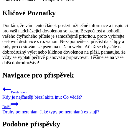
Klíčové Poznatky
Doufám, že vám tento článek poskytl užitečné informace a inspiraci
pro vaši nadcházející dovolenou se psem. Bezpečnost a pohodlí
vašeho čtyřnohého přítele je samozřejmě prioritou, proto vybírejte
cestovní destinace s rozvahou. Nezapomeňte si přečíst další tipy a
rady pro cestování se psem na našem webu. Ať už se chystáte na
dobrodružný výlet nebo klidnou dovolenou na pláži, pamatujte, že
vždy se vyplatí pečlivě plánovat a připravovat. Těšíme se na vaše
další dobrodružství!
Navigace pro příspěvek
Předchozí
Kdy je nejčastěji březí akita inu: Co vědět?
Další
Druhy pomeranian: Jaké typy pomeranianů existují?
Podobné příspěvky