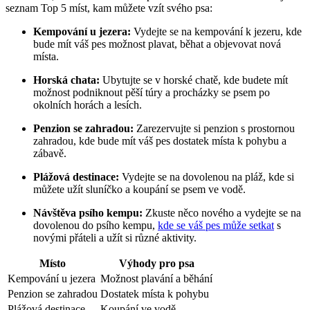
seznam Top 5 míst, kam můžete vzít svého psa:
Kempování u jezera:
Vydejte se na kempování k jezeru, kde
bude mít váš pes možnost plavat, běhat a objevovat nová
místa.
Horská chata:
Ubytujte se v horské chatě, kde budete mít
možnost podniknout pěší túry a procházky se psem po
okolních horách a lesích.
Penzion se zahradou:
Zarezervujte si penzion s prostornou
zahradou, kde bude mít váš pes dostatek místa k pohybu a
zábavě.
Plážová destinace:
Vydejte se na dovolenou na pláž, kde si
můžete užít sluníčko a koupání se psem ve vodě.
Návštěva psího kempu:
Zkuste něco nového a vydejte se na
dovolenou do psího kempu,
kde se váš pes může setkat
s
novými přáteli a užít si různé aktivity.
Místo
Výhody pro psa
Kempování u jezera
Možnost plavání a běhání
Penzion se zahradou
Dostatek místa k pohybu
Plážová destinace
Koupání ve vodě