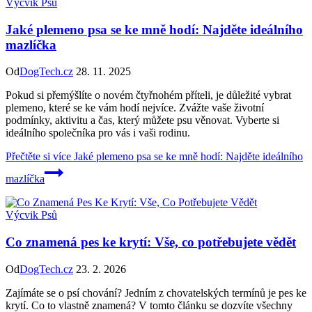
Výcvik Psů
Jaké plemeno psa se ke mně hodí: Najděte ideálního
mazlíčka
Od
DogTech.cz
28. 11. 2025
Pokud si přemýšlíte o novém čtyřnohém příteli, je důležité vybrat
plemeno, které se ke vám hodí nejvíce. Zvážte vaše životní
podmínky, aktivitu a čas, který můžete psu věnovat. Vyberte si
ideálního společníka pro vás i vaši rodinu.
Přečtěte si více
Jaké plemeno psa se ke mně hodí: Najděte ideálního
mazlíčka
Výcvik Psů
Co znamená pes ke krytí: Vše, co potřebujete vědět
Od
DogTech.cz
23. 2. 2026
Zajímáte se o psí chování? Jedním z chovatelských termínů je pes ke
krytí. Co to vlastně znamená? V tomto článku se dozvíte všechny