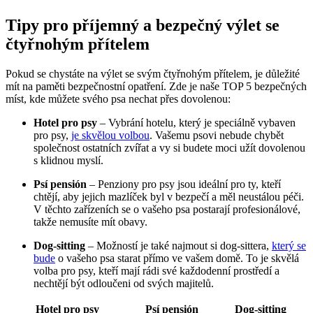
Tipy pro příjemný a bezpečný výlet se
čtyřnohým přítelem
Pokud se chystáte na výlet se svým čtyřnohým přítelem, je důležité
mít na paměti bezpečnostní opatření. Zde je naše TOP 5 bezpečných
míst, kde můžete svého psa nechat přes dovolenou:
Hotel pro psy
– Vybrání hotelu, který je speciálně vybaven
pro psy,
je skvělou volbou
. Vašemu psovi nebude chybět
společnost ostatních zvířat a vy si budete moci užít dovolenou
s klidnou myslí.
Psí pensión
– Penziony pro psy jsou ideální pro ty, kteří
chtějí, aby jejich mazlíček byl v bezpečí a měl neustálou péči.
V těchto zařízeních se o vašeho psa postarají profesionálové,
takže nemusíte mít obavy.
Dog-sitting
– Možností je také najmout si dog-sittera,
který se
bude
o vašeho psa starat přímo ve vašem domě. To je skvělá
volba pro psy, kteří mají rádi své každodenní prostředí a
nechtějí být odloučeni od svých majitelů.
Hotel pro psy
Psí pensión
Dog-sitting