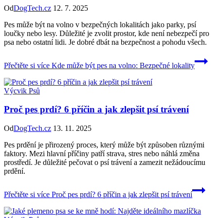
Od
DogTech.cz
12. 7. 2025
Pes může být na volno v bezpečných lokalitách jako parky, psí
loučky nebo lesy. Důležité je zvolit prostor, kde není nebezpečí pro
psa nebo ostatní lidi. Je dobré dbát na bezpečnost a pohodu všech.
Přečtěte si více
Kde může být pes na volno: Bezpečné lokality
Výcvik Psů
Proč pes prdí? 6 příčin a jak zlepšit psí trávení
Od
DogTech.cz
13. 11. 2025
Pes prdění je přirozený proces, který může být způsoben různými
faktory. Mezi hlavní příčiny patří strava, stres nebo náhlá změna
prostředí. Je důležité pečovat o psí trávení a zamezit nežádoucímu
prdění.
Přečtěte si více
Proč pes prdí? 6 příčin a jak zlepšit psí trávení