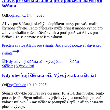
Alavis pro štěňata: Jak a proč používat alavis pro
štěňata
Od
DogTech.cz
14. 4. 2025
Alavis pro štěňata je skvělým doplňkem stravy pro vaše malé
čtyřnohé přátele. Tento přípravek může přinést mnoho výhod pro
zdraví a vitalitu vašeho štěněte. Jak a proč používat Alavis pro
štěňata? To se dozvíte v našem článku!
Přečtěte si více
Alavis pro štěňata: Jak a proč používat alavis pro
štěňata
Štěňata
|
Výcvik Psů
Kdy otevírají štěňata oči: Vývoj zraku u štěňat
Od
DogTech.cz
19. 10. 2025
Štěňata obvykle otevírají své oči mezi 10. a 14. dnem věku. Tento
proces je důležitým milníkem v jejich vývoji a umožňuje jim začít
vnímat své okolí. Zrak štěňat se postupně zlepšuje až do dosažení
plného vývoje.