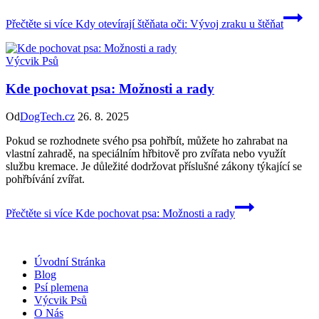
Přečtěte si více
Kdy otevírají štěňata oči: Vývoj zraku u štěňat
Výcvik Psů
Kde pochovat psa: Možnosti a rady
Od
DogTech.cz
26. 8. 2025
Pokud se rozhodnete svého psa pohřbít, můžete ho zahrabat na
vlastní zahradě, na speciálním hřbitově pro zvířata nebo využít
službu kremace. Je důležité dodržovat příslušné zákony týkající se
pohřbívání zvířat.
Přečtěte si více
Kde pochovat psa: Možnosti a rady
Úvodní Stránka
Blog
Psí plemena
Výcvik Psů
O Nás