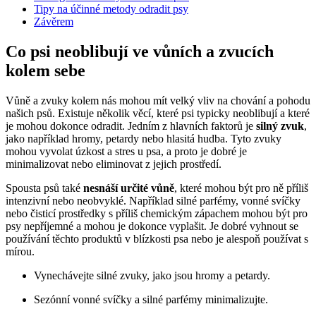
Tipy na účinné metody odradit psy
Závěrem
Co psi neoblibují ve vůních a zvucích
kolem sebe
Vůně a zvuky kolem nás mohou mít velký vliv na chování a pohodu
našich psů. Existuje několik věcí, které psi typicky neoblibují a které
je mohou dokonce odradit. Jedním z hlavních faktorů je
silný zvuk
,
jako například hromy, petardy nebo hlasitá hudba. Tyto zvuky
mohou vyvolat úzkost a stres u psa, a proto je dobré je
minimalizovat nebo eliminovat z jejich prostředí.
Spousta psů také
nesnáší určité vůně
, které mohou být pro ně příliš
intenzivní nebo neobvyklé. Například silné parfémy, vonné svíčky
nebo čisticí prostředky s příliš chemickým zápachem mohou být pro
psy nepříjemné a mohou je dokonce vyplašit. Je dobré vyhnout se
používání těchto produktů v blízkosti psa nebo je alespoň používat s
mírou.
Vynechávejte silné zvuky, jako jsou hromy a petardy.
Sezónní vonné svíčky a silné parfémy minimalizujte.