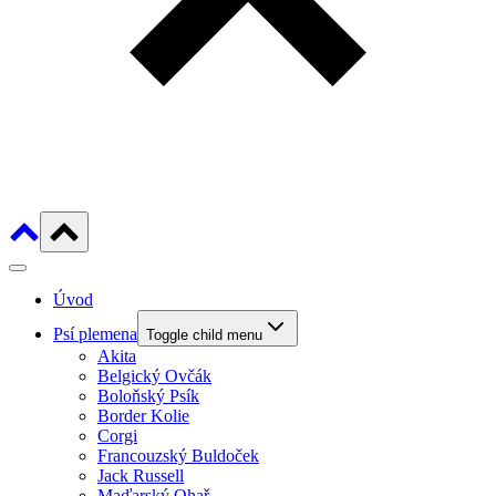
Úvod
Psí plemena
Toggle child menu
Akita
Belgický Ovčák
Boloňský Psík
Border Kolie
Corgi
Francouzský Buldoček
Jack Russell
Maďarský Ohař