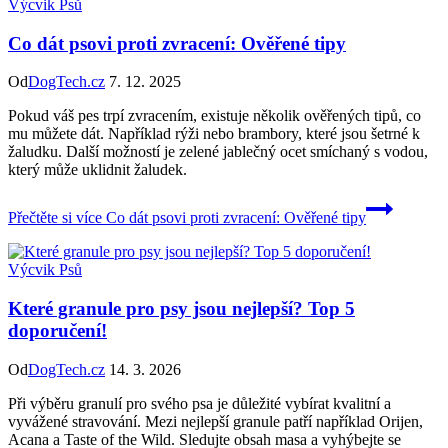
Výcvik Psů
Co dát psovi proti zvracení: Ověřené tipy
Od
DogTech.cz
7. 12. 2025
Pokud váš pes trpí zvracením, existuje několik ověřených tipů, co
mu můžete dát. Například rýži nebo brambory, které jsou šetrné k
žaludku. Další možností je zelené jablečný ocet smíchaný s vodou,
který může uklidnit žaludek.
Přečtěte si více
Co dát psovi proti zvracení: Ověřené tipy
Výcvik Psů
Které granule pro psy jsou nejlepší? Top 5
doporučení!
Od
DogTech.cz
14. 3. 2026
Při výběru granulí pro svého psa je důležité vybírat kvalitní a
vyvážené stravování. Mezi nejlepší granule patří například Orijen,
Acana a Taste of the Wild. Sledujte obsah masa a vyhýbejte se