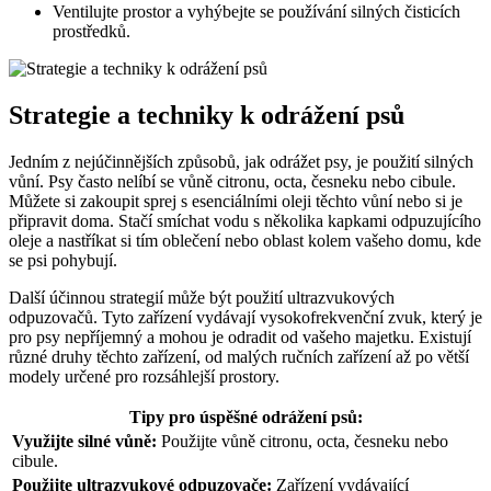
Ventilujte prostor a vyhýbejte se používání silných čisticích
prostředků.
Strategie a techniky k odrážení psů
Jedním z nejúčinnějších způsobů, jak odrážet psy, je použití silných
vůní. Psy často nelíbí se vůně citronu, octa, česneku nebo cibule.
Můžete si zakoupit sprej s esenciálními oleji těchto vůní nebo si je
připravit doma. Stačí smíchat vodu s několika kapkami odpuzujícího
oleje a nastříkat si tím oblečení nebo oblast kolem vašeho domu, kde
se psi pohybují.
Další účinnou strategií může být použití ultrazvukových
odpuzovačů. Tyto zařízení vydávají vysokofrekvenční zvuk, který je
pro psy nepříjemný a mohou je odradit od vašeho majetku. Existují
různé druhy těchto zařízení, od malých ručních zařízení až po větší
modely určené pro rozsáhlejší prostory.
Tipy pro úspěšné odrážení psů:
Využijte silné vůně:
Použijte vůně citronu, octa, česneku nebo
cibule.
Použijte ultrazvukové odpuzovače:
Zařízení vydávající