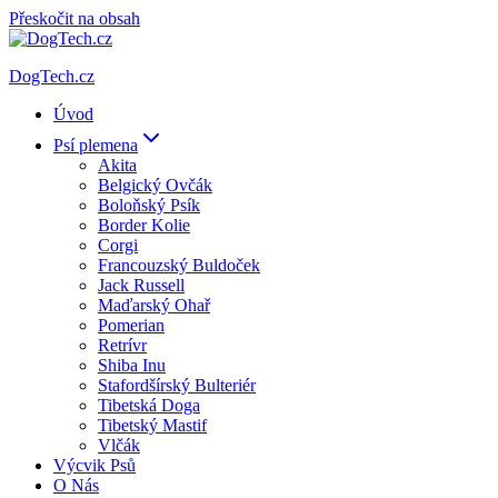
Přeskočit na obsah
DogTech.cz
Úvod
Psí plemena
Akita
Belgický Ovčák
Boloňský Psík
Border Kolie
Corgi
Francouzský Buldoček
Jack Russell
Maďarský Ohař
Pomerian
Retrívr
Shiba Inu
Stafordšírský Bulteriér
Tibetská Doga
Tibetský Mastif
Vlčák
Výcvik Psů
O Nás