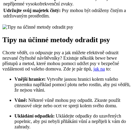
nepříjemné vysokofrekvenční zvuky.
Udržujte svůj majetek čistý:
Psy mohou být odráženy čistým a
udržovaným prostředím.
Tipy na účinné metody odradit psy
Chcete vědět, co odpuzuje psy a jak můžete efektivně odrazit
nezvané čtyřnohé návštěvníky? Existuje několik bewe bewe
přístupů a metod, které mohou pomoci udržet psy v bezpečné
vzdálenosti od vašeho domova. Zde je pár tipů,
jak na
to:
Vnější hranice:
Vytvořte jasnou hranici kolem vašeho
pozemku například pomocí plotu nebo rostlin, aby psi věděli,
že nejsou vítáni.
Vůně:
Některé vůně mohou psy odpudit. Zkuste použít
citrusové oleje nebo ocet ve spreji kolem svého domu.
Ukládání odpadků:
Ukládejte odpadky do uzavřených
popelnic, aby psi nebyli přilákáni vůní a nepřijeli k vám do
zahrady.