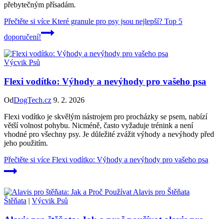
přebytečným přísadám.
Přečtěte si více
Které granule pro psy jsou nejlepší? Top 5
doporučení!
Výcvik Psů
Flexi vodítko: Výhody a nevýhody pro vašeho psa
Od
DogTech.cz
9. 2. 2026
Flexi vodítko je skvělým nástrojem pro procházky se psem, nabízí
větší volnost pohybu. Nicméně, často vyžaduje trénink a není
vhodné pro všechny psy. Je důležité zvážit výhody a nevýhody před
jeho použitím.
Přečtěte si více
Flexi vodítko: Výhody a nevýhody pro vašeho psa
Štěňata
|
Výcvik Psů