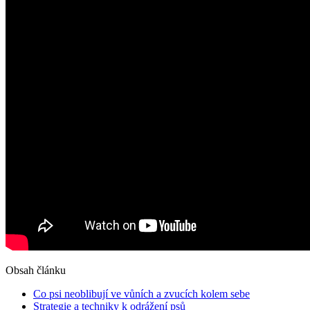
Obsah článku
Co psi neoblibují ve vůních a zvucích kolem sebe
Strategie a techniky k odrážení psů