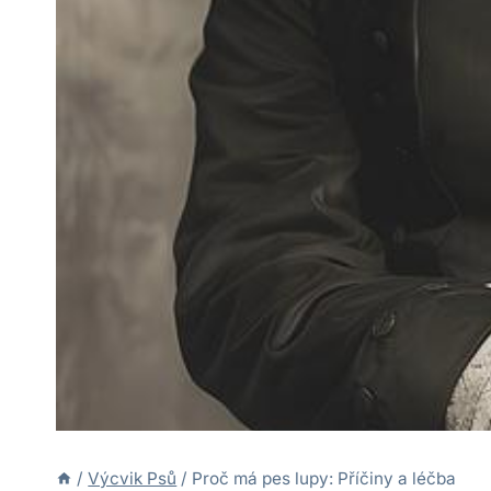
/
Výcvik Psů
/
Proč má pes lupy: Příčiny a léčba