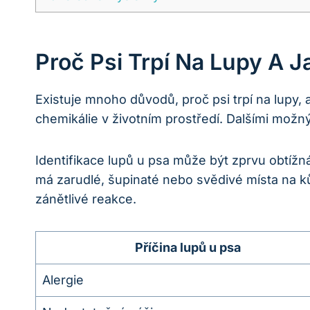
Proč Psi Trpí Na Lupy A Ja
Existuje mnoho důvodů, proč psi trpí na lupy, a
chemikálie v životním prostředí. Dalšími možn
Identifikace lupů u psa může být zprvu obtí
má zarudlé, šupinaté nebo svědivé místa na k
zánětlivé reakce.
Příčina lupů u psa
Alergie