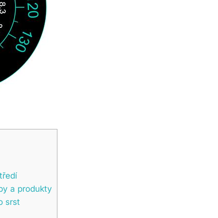
tředí
py a produkty
o srst