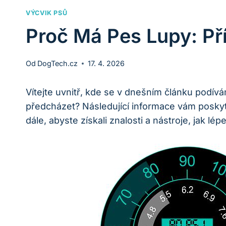
VÝCVIK PSŮ
Proč Má Pes Lupy: Př
Od
DogTech.cz
17. 4. 2026
Vítejte uvnitř, kde se v dnešním článku podív
předcházet? Následující informace vám poskytn
dále, abyste získali znalosti a nástroje, jak l