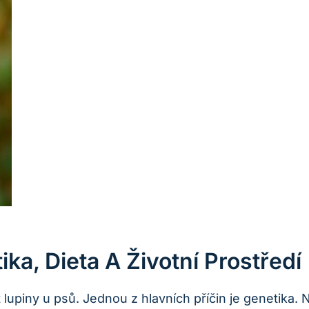
ka, Dieta A Životní Prostředí
lupiny u psů. Jednou z hlavních příčin je genetika.