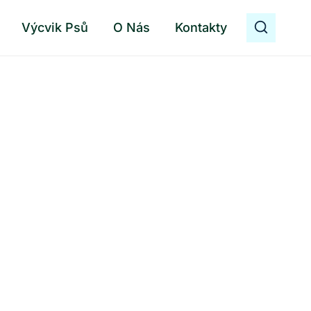
Výcvik Psů
O Nás
Kontakty