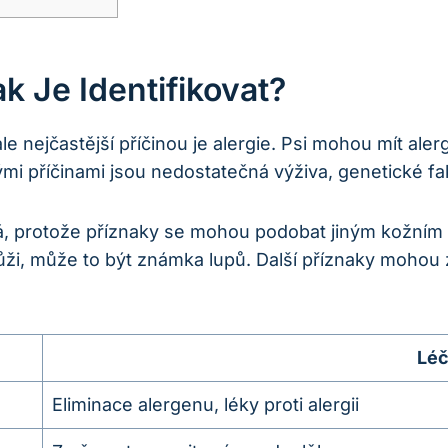
k Je Identifikovat?
le nejčastější příčinou je alergie. Psi mohou mít aler
ými příčinami jsou nedostatečná výživa, genetické fa
žná, protože příznaky se mohou podobat jiným kožní
ůži, může to být známka lupů. Další příznaky mohou 
Lé
Eliminace alergenu, léky proti alergii