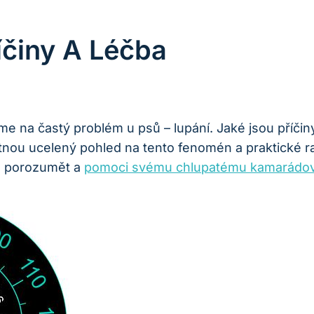
íčiny A Léčba
áme na častý problém u psů – lupání. Jaké jsou příč
ou ucelený pohled na tento fenomén a praktické rad
épe porozumět a
pomoci svému chlupatému kamarádov