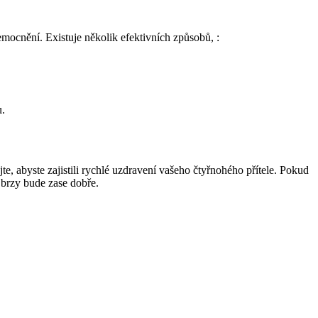
nemocnění. Existuje několik efektivních způsobů, :
u.
e, abyste zajistili rychlé uzdravení vašeho čtyřnohého přítele. Pokud
 brzy bude zase dobře.