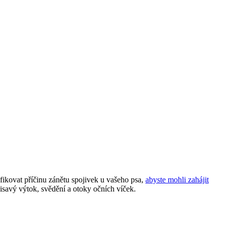
tifikovat příčinu zánětu spojivek u vašeho psa,
abyste mohli zahájit
isavý výtok, svědění a otoky očních víček.