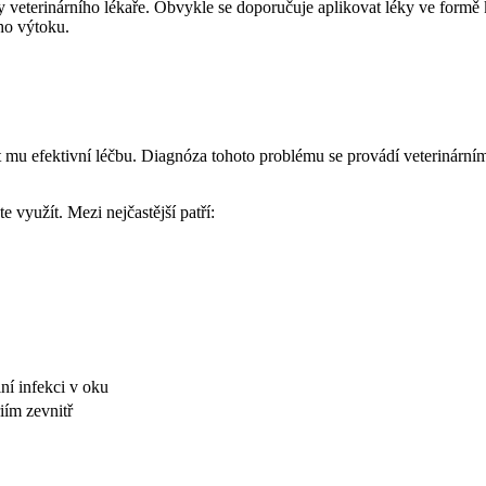
ny veterinárního lékaře. Obvykle se doporučuje aplikovat léky ve formě 
ého výtoku.
it mu efektivní léčbu. Diagnóza tohoto problému se provádí veterinární
 využít. Mezi nejčastější patří:
ní infekci v oku
iím zevnitř