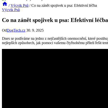
/
Výcvik Psů
/
Co na zánět spojivek u psa: Efektivní léčba
Výcvik Psů
Co na zánět spojivek u psa: Efektivní léčba
Od
DogTech.cz
30. 9. 2025
Dnes se podíváme na jedno z nejčastějších onemocnění, které postihuje
nejlepších způsobech, jak pomoci vašemu čtyřnohému příteli řešit ten