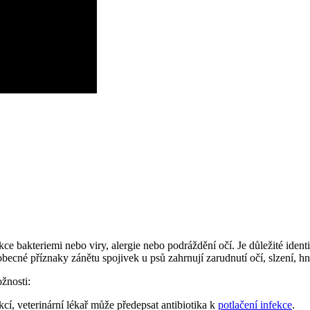
ekce bakteriemi nebo viry, alergie nebo podráždění očí. Je důležité iden
ecné příznaky zánětu spojivek u psů zahrnují zarudnutí očí, slzení, hn
žnosti:
cí, veterinární lékař může předepsat antibiotika k
potlačení infekce
.