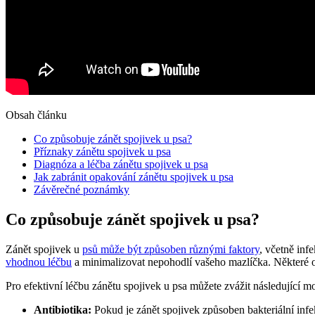
Obsah článku
Co způsobuje zánět spojivek u psa?
Příznaky zánětu spojivek u psa
Diagnóza a léčba zánětu spojivek u psa
Jak zabránit opakování zánětu spojivek u psa
Závěrečné poznámky
Co způsobuje zánět spojivek u psa?
Zánět spojivek u
psů může být způsoben různými faktory
, včetně inf
vhodnou léčbu
a minimalizovat nepohodlí vašeho mazlíčka. Některé ob
Pro efektivní léčbu zánětu spojivek u psa můžete zvážit následující mo
Antibiotika:
Pokud je zánět spojivek způsoben bakteriální infek