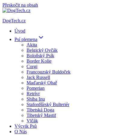
Přeskočit na obsah
DogTech.cz
Úvod
Psí plemena
Akita
Belgický Ovčák
Boloňský Psík
Border Kolie
Corgi
Francouzský Buldoček
Jack Russell
Maďarský Ohař
Pomerian
Retrívr
Shiba Inu
Stafordšírský Bulteriér
Tibetská Doga
Tibetský Mastif
Vlčák
Výcvik Psů
O Nás