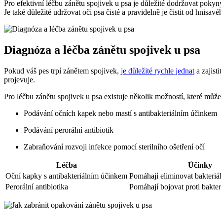
Pro efektivní léčbu zánětu spojivek u psa je důležité dodržovat poky
Je také důležité udržovat oči psa čisté a pravidelně je čistit od hnisav
Diagnóza a léčba zánětu spojivek u psa
Pokud váš pes trpí zánětem spojivek,
je důležité rychle jednat
a zajist
projevuje.
Pro léčbu zánětu spojivek u psa existuje několik možností, které můžete
Podávání očních kapek nebo mastí s antibakteriálním účinkem
Podávání perorální antibiotik
Zabraňování rozvoji infekce pomocí sterilního ošetření očí
Léčba
Účinky
Oční kapky s antibakteriálním účinkem
Pomáhají eliminovat bakteriál
Perorální antibiotika
Pomáhají bojovat proti bakter