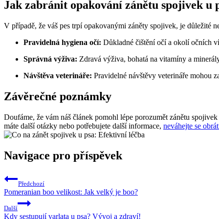
Jak zabránit opakování zánětu spojivek u 
V případě, že váš pes trpí opakovanými záněty spojivek, je důležité n
Pravidelná hygiena očí:
Důkladné čištění očí a okolí očních v
Správná výživa:
Zdravá výživa, bohatá na vitamíny a minerály,
Návštěva veterináře:
Pravidelné návštěvy veterináře mohou zac
Závěrečné poznámky
Doufáme, že vám náš článek pomohl lépe porozumět zánětu spojivek u ps
máte další otázky nebo potřebujete další informace,
neváhejte se obrát
Navigace pro příspěvek
Předchozí
Pomeranian boo velikost: Jak velký je boo?
Další
Kdy sestupují varlata u psa? Vývoj a zdraví!