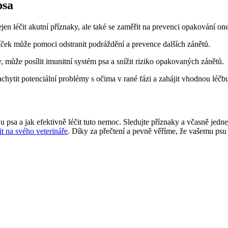
psa
ejen léčit akutní příznaky, ale také se zaměřit na prevenci opakování o
íček může pomoci odstranit podráždění a prevence dalších zánětů.
 může posílit imunitní systém psa a snížit riziko opakovaných zánětů.
hytit potenciální problémy s očima v rané fázi a zahájit vhodnou léčb
a a jak efektivně léčit tuto nemoc. Sledujte příznaky a včasně jednejt
it na svého veterináře
. Díky za přečtení a pevně věříme, že vašemu psu