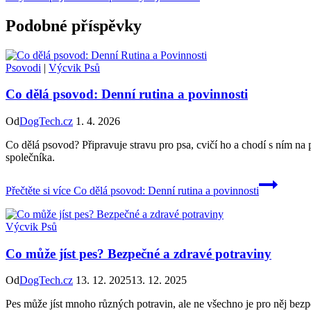
Podobné příspěvky
Psovodi
|
Výcvik Psů
Co dělá psovod: Denní rutina a povinnosti
Od
DogTech.cz
1. 4. 2026
Co dělá psovod? Připravuje stravu pro psa, cvičí ho a chodí s ním na
společníka.
Přečtěte si více
Co dělá psovod: Denní rutina a povinnosti
Výcvik Psů
Co může jíst pes? Bezpečné a zdravé potraviny
Od
DogTech.cz
13. 12. 2025
13. 12. 2025
Pes může jíst mnoho různých potravin, ale ne všechno je pro něj bezp