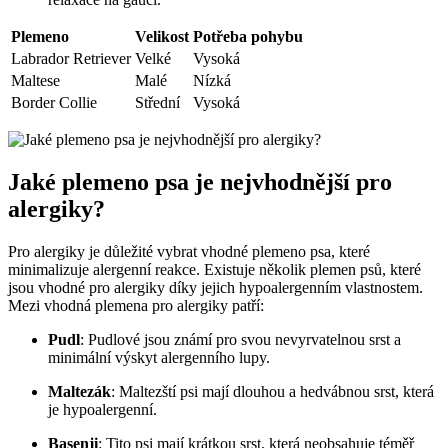
Plemeno
Velikost
Potřeba pohybu
Labrador Retriever
Velké
Vysoká
Maltese
Malé
Nízká
Border Collie
Střední
Vysoká
Jaké plemeno psa je nejvhodnější​ pro
alergiky?
Pro alergiky je důležité‌ vybrat vhodné plemeno psa, ⁢které
minimalizuje alergenní reakce. Existuje několik plemen psů,⁤ které
‍jsou vhodné‍ pro alergiky díky jejich‍ hypoalergenním vlastnostem.
Mezi ⁣vhodná plemena ⁢pro‌ alergiky ‌patří:
Pudl
: Pudlové jsou známí pro ​svou nevyrvatelnou⁤ srst ‌a‍
minimální výskyt alergenního lupy.
Maltezák
: Maltezští psi mají dlouhou a hedvábnou ‌srst, která
je hypoalergenní.
Basenji
: Tito psi mají krátkou srst, která‍ neobsahuje ​téměř