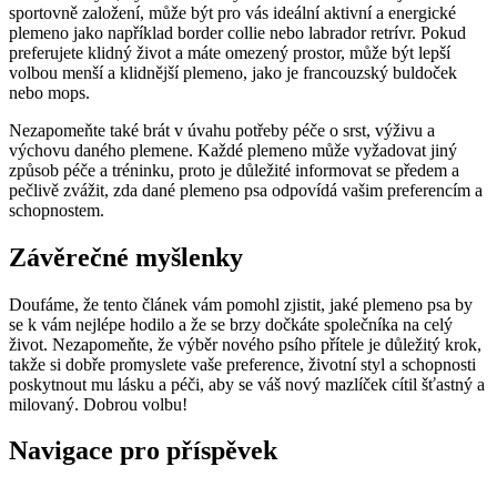
sportovně založení, může ​být ⁢pro vás ideální aktivní a energické
plemeno ‌jako například border collie nebo ⁣labrador retrívr. Pokud​
preferujete klidný život a máte‌ omezený prostor, ⁤může být lepší
volbou ‌menší⁤ a klidnější plemeno, jako je​ francouzský buldoček
nebo mops.
Nezapomeňte ⁢také brát v úvahu potřeby péče o ‌srst, ‌výživu⁣ a
výchovu daného plemene. Každé plemeno může vyžadovat⁣ jiný
způsob ‍péče a tréninku, proto je důležité informovat se předem a
pečlivě ‍zvážit,⁣ zda dané plemeno psa ⁤odpovídá vašim​ preferencím a
schopnostem.
Závěrečné myšlenky
Doufáme, že‌ tento článek ​vám pomohl zjistit,‌ jaké plemeno ⁢psa ‍by
se⁢ k vám nejlépe hodilo a že se brzy⁢ dočkáte ‍společníka na celý
život. Nezapomeňte, ⁢že ​výběr​ nového ‍psího ⁤přítele​ je důležitý krok,
takže si dobře promyslete vaše preference, životní styl a schopnosti
⁣poskytnout mu lásku a péči, aby se váš nový mazlíček‍ cítil šťastný a
⁤milovaný. Dobrou volbu!
Navigace pro příspěvek