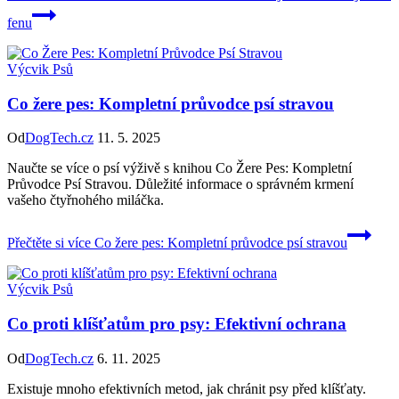
fenu
Výcvik Psů
Co žere pes: Kompletní průvodce psí stravou
Od
DogTech.cz
11. 5. 2025
Naučte se více o psí výživě s knihou Co Žere Pes: Kompletní
Průvodce Psí Stravou. Důležité informace o správném krmení
vašeho čtyřnohého miláčka.
Přečtěte si více
Co žere pes: Kompletní průvodce psí stravou
Výcvik Psů
Co proti klíšťatům pro psy: Efektivní ochrana
Od
DogTech.cz
6. 11. 2025
Existuje mnoho efektivních metod, jak chránit psy před klíšťaty.