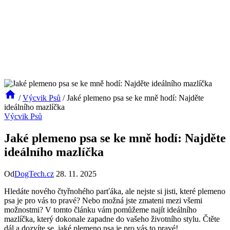
/
Výcvik Psů
/
Jaké plemeno psa se ke mně hodí: Najděte
ideálního mazlíčka
Výcvik Psů
Jaké plemeno psa se ke mně hodí: Najděte
ideálního mazlíčka
Od
DogTech.cz
28. 11. 2025
Hledáte nového⁤ čtyřnohého parťáka, ale nejste si jisti, které plemeno
‍psa je ‍pro vás‍ to ‍pravé? Nebo možná jste zmateni ⁣mezi všemi
možnostmi? ⁣V tomto⁢ článku vám pomůžeme ⁤najít ‌ideálního
⁣mazlíčka,‌ který⁣ dokonale zapadne do​ vašeho životního ‌stylu. Čtěte‌
dál a ⁣dozvíte se, jaké plemeno psa je pro vás to pravé!