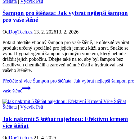
Štěňata
|
Výcvik Psů
Šampon pro štěňata: Jak vybrat nejlepší šampon
pro vaše štěně
Od
DogTech.cz
13. 2. 2026
13. 2. 2026
Pokud hledáte vhodný šampon pro vaše štěně, je důležité vybírat
produkt určený speciálně pro jejich jemnou kůži a srst. Snažte se
vybrat hypoalergenní šampon s jemným vonkem, který nebude
dráždit jejich pokožku. Dbejte také na to, aby byl šampon bez
škodlivých chemikálií a zároveň účinně čistil a hydratoval srst
vašeho štěněte.
Přečtěte si více
Šampon pro štěňata: Jak vybrat nejlepší šampon pro
vaše štěně
Štěňata
|
Výcvik Psů
Jak nakrmit 5 štěňat najednou: Efektivní krmení
více štěňat
Od
DogTech.cz
21. 4. 2025