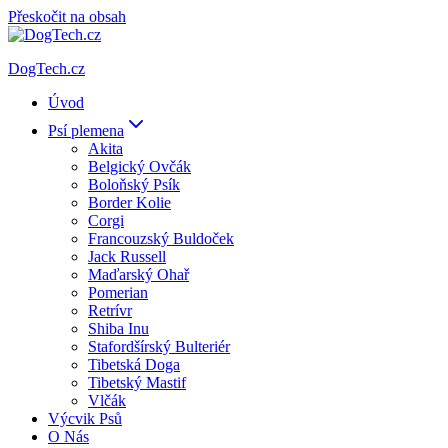
Přeskočit na obsah
DogTech.cz
Úvod
Psí plemena
Akita
Belgický Ovčák
Boloňský Psík
Border Kolie
Corgi
Francouzský Buldoček
Jack Russell
Maďarský Ohař
Pomerian
Retrívr
Shiba Inu
Stafordšírský Bulteriér
Tibetská Doga
Tibetský Mastif
Vlčák
Výcvik Psů
O Nás