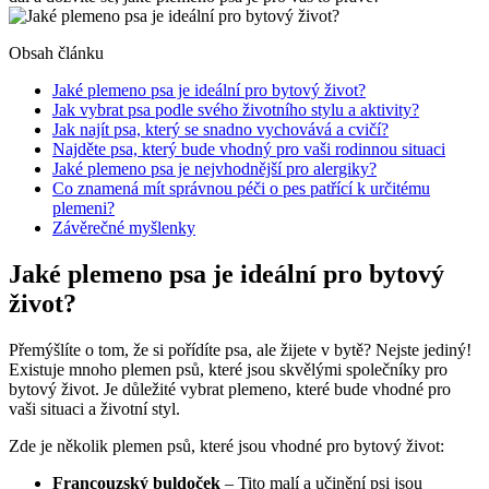
Obsah článku
Jaké plemeno⁢ psa je ideální pro⁤ bytový⁢ život?
Jak‌ vybrat psa podle ​svého ‌životního stylu a aktivity?
Jak​ najít⁤ psa,⁣ který se‍ snadno vychovává a cvičí?
Najděte psa, který bude vhodný pro vaši ⁢rodinnou situaci
Jaké plemeno psa je nejvhodnější​ pro alergiky?
Co znamená⁢ mít správnou⁤ péči o pes⁣ patřící⁤ k určitému
plemeni?
Závěrečné myšlenky
Jaké plemeno⁢ psa je ideální pro⁤ bytový⁢
život?
Přemýšlíte o tom, že si pořídíte psa, ale žijete v bytě? Nejste jediný!
Existuje mnoho plemen psů, ⁤které jsou skvělými společníky pro‌
bytový život. Je ‌důležité vybrat plemeno, které‌ bude vhodné pro
vaši situaci a ⁤životní styl.
Zde je několik plemen psů, které jsou vhodné pro bytový⁢ život:
Francouzský buldoček
– Tito malí a učinění psi jsou