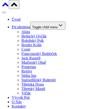
Úvod
Psí plemena
Toggle child menu
Akita
Belgický Ovčák
Boloňský Psík
Border Kolie
Corgi
Francouzský Buldoček
Jack Russell
Maďarský Ohař
Pomerian
Retrívr
Shiba Inu
Stafordšírský Bulteriér
Tibetská Doga
Tibetský Mastif
Vlčák
Výcvik Psů
O Nás
Kontakty