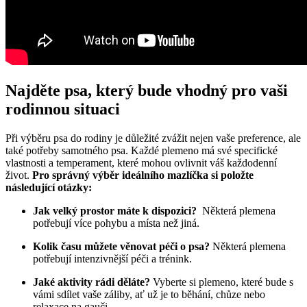
Najděte psa, který bude vhodný pro vaši
⁢rodinnou situaci
Při​ výběru psa do rodiny​ je důležité​ zvážit nejen vaše preference, ale
také potřeby ⁢samotného psa. Každé plemeno má ⁢své specifické⁢
vlastnosti a temperament, ⁢které mohou ovlivnit váš⁣ každodenní
život.‌
Pro správný výběr ‌ideálního mazlíčka si položte
‌následující otázky:
Jak⁢ velký prostor máte k‌ dispozici?
‍ Některá plemena‍
potřebují⁣ více‍ pohybu a​ místa ⁢než jiná.
Kolik času můžete věnovat péči o⁢ psa?
Některá​ plemena
potřebují ‌intenzivnější ⁣péči a​ trénink.
Jaké ​aktivity rádi děláte?
Vyberte si plemeno, které bude s
vámi sdílet vaše záliby,‍ ať už je to běhání,‌ chůze nebo
relaxace na gauči.