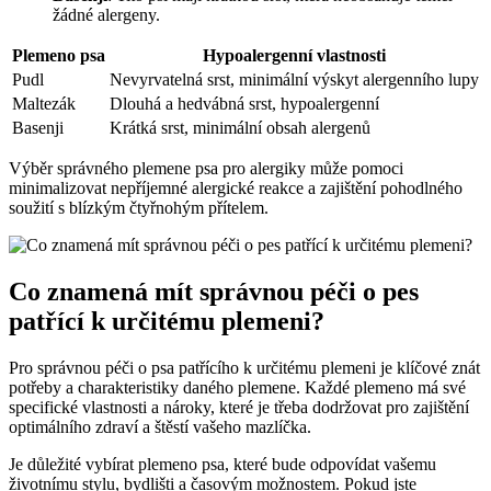
žádné alergeny.
Plemeno psa
Hypoalergenní vlastnosti
Pudl
Nevyrvatelná srst, ⁢minimální výskyt alergenního lupy
Maltezák
Dlouhá⁢ a hedvábná​ srst,‌ hypoalergenní
Basenji
Krátká srst, minimální⁢ obsah alergenů
Výběr správného‍ plemene psa pro alergiky může pomoci
minimalizovat ⁢nepříjemné alergické reakce a ‌zajištění⁣ pohodlného
‍soužití ⁤s blízkým čtyřnohým přítelem.
Co znamená⁢ mít správnou⁤ péči o pes⁣
patřící⁤ k určitému plemeni?
Pro​ správnou péči o psa patřícího⁢ k určitému​ plemeni je⁢ klíčové znát
potřeby a ⁣charakteristiky daného ‌plemene. Každé plemeno má své
specifické vlastnosti a nároky, které je ​třeba ​dodržovat pro​ zajištění
‌optimálního zdraví ⁢a⁢ štěstí⁢ vašeho‌ mazlíčka.
Je důležité vybírat plemeno psa, které ‌bude odpovídat vašemu
‌životnímu stylu, bydlišti a časovým možnostem. Pokud jste