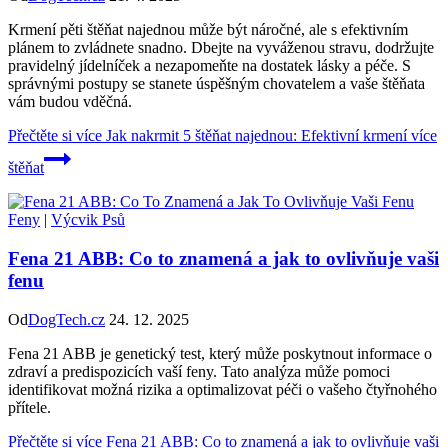
Krmení pěti štěňat najednou může být náročné, ale s efektivním
plánem to zvládnete snadno. Dbejte na vyváženou stravu, dodržujte
pravidelný jídelníček a nezapomeňte na dostatek lásky a péče. S
správnými postupy se stanete úspěšným chovatelem a vaše štěňata
vám budou vděčná.
Přečtěte si více
Jak nakrmit 5 štěňat najednou: Efektivní krmení více
štěňat
Feny
|
Výcvik Psů
Fena 21 ABB: Co to znamená a jak to ovlivňuje vaši
fenu
Od
DogTech.cz
24. 12. 2025
Fena 21 ABB je genetický test, který může poskytnout informace o
zdraví a predispozicích vaší feny. Tato analýza může pomoci
identifikovat možná rizika a optimalizovat péči o vašeho čtyřnohého
přítele.
Přečtěte si více
Fena 21 ABB: Co to znamená a jak to ovlivňuje vaši