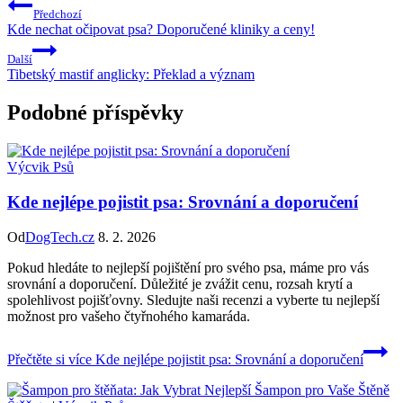
Předchozí
Kde nechat očipovat psa? Doporučené kliniky a ceny!
Další
Tibetský mastif anglicky: Překlad a význam
Podobné příspěvky
Výcvik Psů
Kde nejlépe pojistit psa: Srovnání a doporučení
Od
DogTech.cz
8. 2. 2026
Pokud hledáte to nejlepší pojištění pro svého psa, máme pro vás
srovnání a doporučení. Důležité je zvážit cenu, rozsah krytí a
spolehlivost pojišťovny. Sledujte naši recenzi a vyberte tu nejlepší
možnost pro vašeho čtyřnohého kamaráda.
Přečtěte si více
Kde nejlépe pojistit psa: Srovnání a doporučení