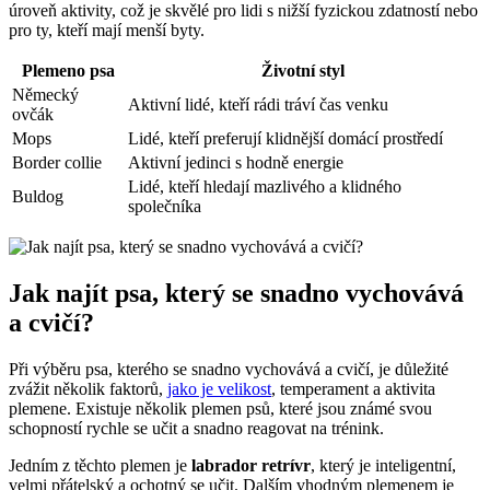
úroveň ‍aktivity, ​což je ⁤skvělé pro lidi s nižší fyzickou zdatností nebo
pro ty, kteří mají menší byty.
Plemeno psa
Životní styl
Německý
Aktivní lidé, kteří rádi ⁢tráví čas ​venku
ovčák
Mops
Lidé,⁣ kteří preferují klidnější domácí prostředí
Border ​collie
Aktivní jedinci s⁢ hodně energie
Lidé, kteří ⁤hledají mazlivého a klidného
Buldog
⁢společníka
Jak​ najít⁤ psa,⁣ který se‍ snadno vychovává
a cvičí?
Při výběru⁢ psa, ⁣kterého se snadno vychovává ‍a cvičí, je důležité⁢
zvážit několik faktorů,
jako je velikost
, ‍temperament‌ a ‍aktivita
plemene. Existuje několik plemen psů, které ⁣jsou známé svou
schopností rychle se učit a ‍snadno⁣ reagovat ⁤na trénink.
Jedním z ⁣těchto plemen je
labrador retrívr
, který je inteligentní,
velmi⁢ přátelský a ochotný ⁢se učit. Dalším vhodným plemenem je