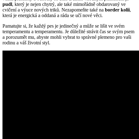
pudl
, který‍ je‌ nejen⁤ chytrý, ‌ale také‌ mimořádně ‍obdarovaný ve
cvičení a‍ výuce nových triků. Nezapomeňte také na
border kolii
,
která je energická a oddaná a⁣ ráda se učí nové‍ věci.
Pamatujte⁢ si, že ⁢každý ​pes je​ jedinečný a může se‌ lišit ve svém⁤
temperamentu a temperamentu. Je důležité strávit čas se svým psem
a porozumět mu, abyste mohli vybrat ​to správné plemeno pro‌ vaši ​
rodinu ‌a váš životní styl.