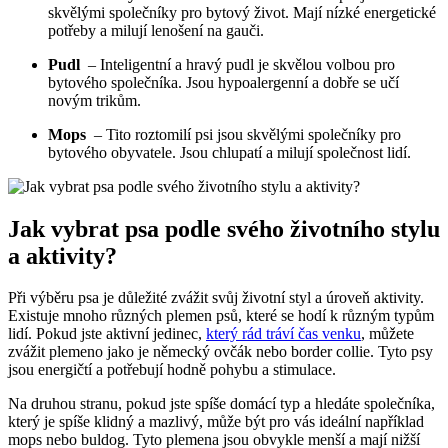
skvělými ​společníky pro⁣ bytový život.⁣ Mají nízké energetické
potřeby a milují lenošení na gauči.
Pudl
‍ – Inteligentní a hravý pudl je skvělou volbou pro
⁢bytového společníka. Jsou​ hypoalergenní a ​dobře se učí
novým⁢ trikům.
Mops
​ – ‌Tito⁢ roztomilí psi jsou ‌skvělými společníky pro
bytového obyvatele. Jsou chlupatí a milují společnost ⁤lidí.
Jak‌ vybrat psa podle ​svého ‌životního stylu
a aktivity?
Při výběru psa je⁢ důležité ‍zvážit ⁤svůj životní styl a úroveň⁤ aktivity.
Existuje mnoho různých plemen⁢ psů,⁢ které se‌ hodí k různým typům
lidí.​ Pokud ‌jste aktivní jedinec,
který rád tráví čas venku
, můžete
⁤zvážit plemeno jako je německý ovčák nebo border‌ collie. Tyto psy
jsou ‍energičtí ​a potřebují hodně‌ pohybu a⁤ stimulace.
Na druhou stranu, ⁣pokud ‌jste spíše domácí‍ typ a​ hledáte společníka,
který je spíše klidný a mazlivý, ⁤může být pro vás ideální‌ například‌
mops nebo buldog.⁣ Tyto plemena jsou ​obvykle menší a ‌mají⁢ nižší