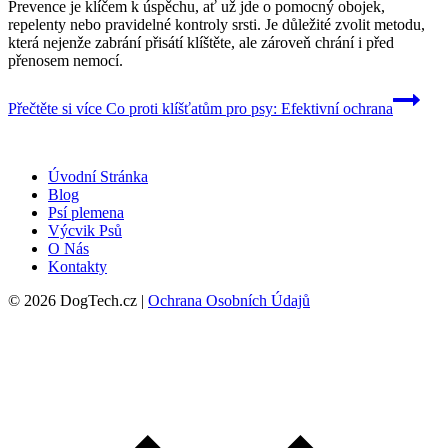
Prevence je klíčem k úspěchu, ať už jde o pomocný obojek,
repelenty nebo pravidelné kontroly srsti. Je důležité zvolit metodu,
která nejenže zabrání přisátí klíštěte, ale zároveň chrání i před
přenosem nemocí.
Přečtěte si více
Co proti klíšťatům pro psy: Efektivní ochrana
Úvodní Stránka
Blog
Psí plemena
Výcvik Psů
O Nás
Kontakty
© 2026 DogTech.cz |
Ochrana Osobních Údajů