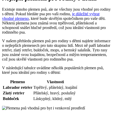
Existuje mnoho plemen psů, ale ne všechny jsou vhodné pro rodiny
s dětmi. Pokud hledáte psa pro vaši rodinu,
je důležité vybrat
vhodné plemeno
, které bude skvělým společníkem pro vaše děti.
Některá plemena jsou známá svou trpělivostí, přátelskostí a
schopností snášet hlučné prostředí, což jsou ideální vlastnosti pro
rodinného psa.
V našem přehledu plemen psů pro rodiny s dětmi najdete informace
o nejlepších plemenech pro tuto skupinu lidí. Mezi ně patří labrador
retrívr, zlatý retrívr, buldoček, mops, a bernský salašník. Tyto rasy
jsou známé svou loajalitou, bezpečností a milým temperamentem,
což jsou skvělé vlastnosti pro rodinného psa.
V následující tabulce uvádíme několik populárních plemen psů,
které jsou ideální pro rodiny s dětmi:
Plemeno
Vlastnosti
Labrador retrívr
Trpělivý, přátelský, loajální
Zlatý retrívr
Přátelský, hravý, poslušný
Buldoček
Láskyplný, klidný, milý