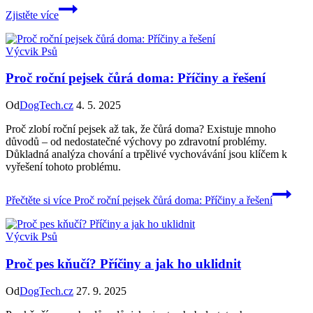
Zjistěte více
Výcvik Psů
Proč roční pejsek čůrá doma: Příčiny a řešení
Od
DogTech.cz
4. 5. 2025
Proč zlobí roční pejsek až tak, že čůrá doma? Existuje mnoho
důvodů – od nedostatečné výchovy po zdravotní problémy.
Důkladná analýza chování a trpělivé vychovávání jsou klíčem k
vyřešení tohoto problému.
Přečtěte si více
Proč roční pejsek čůrá doma: Příčiny a řešení
Výcvik Psů
Proč pes kňučí? Příčiny a jak ho uklidnit
Od
DogTech.cz
27. 9. 2025