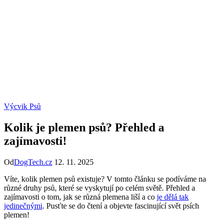
Výcvik Psů
Kolik je plemen psů? Přehled a
zajímavosti!
Od
DogTech.cz
12. 11. 2025
Víte, kolik plemen psů existuje? V tomto článku se podíváme na
různé druhy psů, které se vyskytují po celém světě. Přehled a
zajímavosti o tom, jak se různá plemena liší a co
je dělá tak
jedinečnými
. Pusťte se do čtení a objevte fascinující svět psích
plemen!