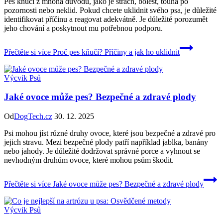
Pes kňučí z mnoha důvodů, jako je strach, bolest, touha po
pozornosti nebo neklid. Pokud chcete uklidnit svého psa, je důležité
identifikovat příčinu a reagovat adekvátně. Je důležité porozumět
jeho chování a poskytnout mu potřebnou podporu.
Přečtěte si více
Proč pes kňučí? Příčiny a jak ho uklidnit
Výcvik Psů
Jaké ovoce může pes? Bezpečné a zdravé plody
Od
DogTech.cz
30. 12. 2025
Psi mohou jíst různé druhy ovoce, které jsou bezpečné a zdravé pro
jejich stravu. Mezi bezpečné plody patří například jablka, banány
nebo jahody. Je důležité dodržovat správné porce a vyhnout se
nevhodným druhům ovoce, které mohou psům škodit.
Přečtěte si více
Jaké ovoce může pes? Bezpečné a zdravé plody
Výcvik Psů