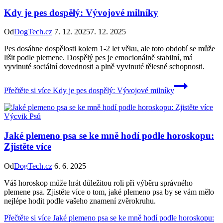
Kdy je pes dospělý: Vývojové milníky
Od
DogTech.cz
7. 12. 2025
7. 12. 2025
Pes dosáhne dospělosti kolem 1-2 let věku, ale toto období se může
lišit podle plemene. Dospělý pes je emocionálně stabilní, má
vyvinuté sociální dovednosti a plně vyvinuté tělesné schopnosti.
Přečtěte si více
Kdy je pes dospělý: Vývojové milníky
Výcvik Psů
Jaké plemeno psa se ke mně hodí podle horoskopu:
Zjistěte více
Od
DogTech.cz
6. 6. 2025
Váš horoskop může hrát důležitou roli při výběru správného
plemene psa. Zjistěte více o tom, jaké plemeno psa by se vám mělo
nejlépe hodit podle vašeho znamení zvěrokruhu.
Přečtěte si více
Jaké plemeno psa se ke mně hodí podle horoskopu: