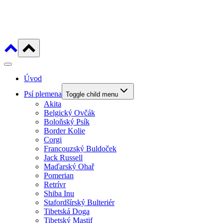
Úvod
Psí plemena
Toggle child menu
Akita
Belgický Ovčák
Boloňský Psík
Border Kolie
Corgi
Francouzský Buldoček
Jack Russell
Maďarský Ohař
Pomerian
Retrívr
Shiba Inu
Stafordšírský Bulteriér
Tibetská Doga
Tibetský Mastif