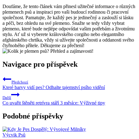
Doufáme, že tento článek vám přinesl užitečné informace o různých
plemenech psů a inspiraci pro vaši budoucí rodinnou či pracovní
společnost. Pamatujte, že každý pes je jedinečný a zaslouží si lásku
a péči, bez ohledu na své plemeno. Snažte se tedy vždy vybrat
plemeno, které bude nejlépe odpovídat vašim potřebám a životnímu
stylu. Ať už si vyberete královského corgiho nebo elegantního
afghánského chrtíka, vždy si užívejte společnosti a oddanosti svého
čtyřnohého přítele. Děkujeme za přečtení!
Navigace pro příspěvek
Předchozí
Které barvy vidí pes? Odhalte tajemství psího vidění
Další
Co uvařit štěněti retrívra stáří 3 měsíce: Výživné tipy
Podobné příspěvky
Výcvik Psů