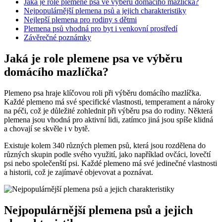
Jaká je role plemene psa ve výběru domácího mazlíčka?
Nejpopulárnější plemena psů a jejich charakteristiky
Nejlepší plemena pro rodiny s dětmi
Plemena psů vhodná pro byt i venkovní prostředí
Závěrečné poznámky
Jaká je role plemene psa ve výběru
domácího mazlíčka?
Plemeno psa hraje klíčovou roli při výběru domácího mazlíčka.
Každé plemeno má své specifické vlastnosti, temperament a nároky
na péči, což je důležité zohlednit při výběru psa do rodiny. Některá
plemena jsou vhodná pro aktivní lidi, zatímco jiná jsou spíše klidná
a chovají se skvěle i v bytě.
Existuje kolem 340 různých plemen psů, která jsou rozdělena do
různých skupin podle svého využití, jako například ovčáci, lovečtí
psi nebo společenští psi. Každé plemeno má své jedinečné vlastnosti
a historii, což je zajímavé objevovat a poznávat.
Nejpopulárnější plemena psů a jejich