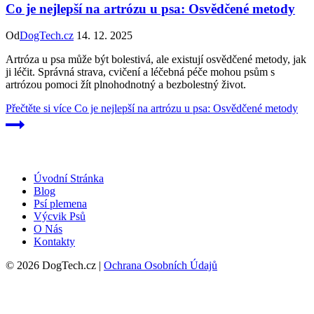
Co je nejlepší na artrózu u psa: Osvědčené metody
Od
DogTech.cz
14. 12. 2025
Artróza u psa může být bolestivá, ale existují osvědčené metody, jak
ji léčit. Správná strava, cvičení a léčebná péče mohou psům s
artrózou pomoci žít plnohodnotný a bezbolestný život.
Přečtěte si více
Co je nejlepší na artrózu u psa: Osvědčené metody
Úvodní Stránka
Blog
Psí plemena
Výcvik Psů
O Nás
Kontakty
© 2026 DogTech.cz |
Ochrana Osobních Údajů