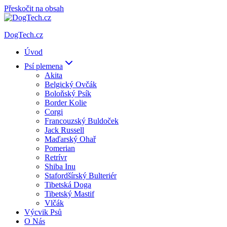
Přeskočit na obsah
DogTech.cz
Úvod
Psí plemena
Akita
Belgický Ovčák
Boloňský Psík
Border Kolie
Corgi
Francouzský Buldoček
Jack Russell
Maďarský Ohař
Pomerian
Retrívr
Shiba Inu
Stafordšírský Bulteriér
Tibetská Doga
Tibetský Mastif
Vlčák
Výcvik Psů
O Nás