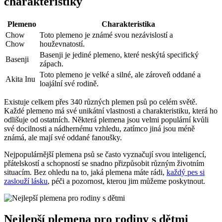
charakteristiky
Plemeno
Charakteristika
Chow
Toto plemeno je známé svou nezávislostí a
Chow
houževnatostí.
Basenji je jediné plemeno, které neskýtá specifický
Basenji
zápach.
Toto plemeno je velké a silné, ale zároveň oddané a
Akita Inu
loajální své rodině.
Existuje celkem přes 340 různých plemen psů po celém světě.
Každé plemeno má své unikátní vlastnosti a charakteristiku, která ho
odlišuje od ostatních. Některá plemena jsou velmi populární kvůli
své docilnosti a nádhernému vzhledu, zatímco jiná jsou méně
známá, ale mají své oddané fanoušky.
Nejpopulárnější plemena psů se často vyznačují svou inteligencí,
přátelskostí a schopností se snadno přizpůsobit různým životním
situacím. Bez ohledu na to, jaká plemena máte rádi,
každý pes si
zaslouží lásku
, péči a pozornost, kterou jim můžeme poskytnout.
Nejlepší plemena pro rodiny s dětmi