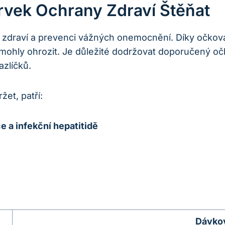
rvek Ochrany Zdraví Štěňat
ch zdraví a prevenci vážných onemocnění. Díky očkov
ohly ohrozit. Je důležité dodržovat doporučený očk
azlíčků.
žet, patří:
e a infekční hepatitidě
Dávko