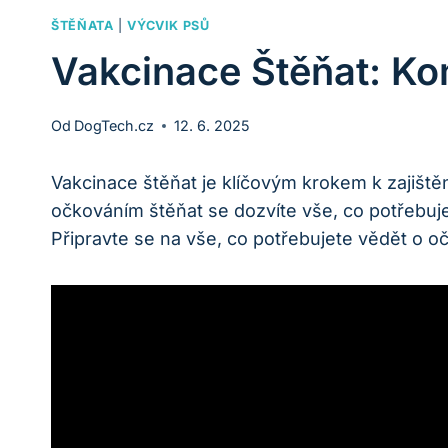
ŠTĚŇATA
|
VÝCVIK PSŮ
Vakcinace Štěňat: Ko
Od
DogTech.cz
12. 6. 2025
Vakcinace štěňat je klíčovým krokem k zajišt
očkováním štěňat se dozvíte vše, co potřebuje
Připravte se na vše, co potřebujete vědět o oč