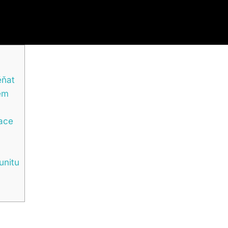
ěňat
em
ace
unitu