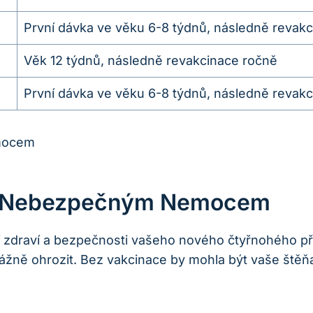
První dávka ve věku 6-8 týdnů, následně revakc
Věk 12 týdnů, následně revakcinace ročně
První dávka ve věku 6-8 týdnů, následně revakc
oti Nebezpečným Nemocem
ění zdraví a bezpečnosti vašeho nového čtyřnohého p
ně ohrozit. Bez vakcinace by mohla být vaše štěňa