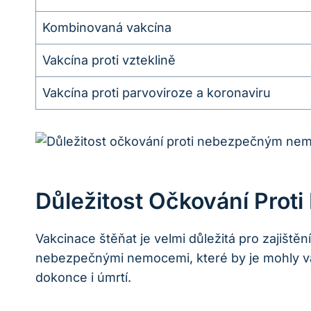
Kombinovaná vakcína
Vakcína proti vzteklině
Vakcína proti parvoviroze a koronaviru
Důležitost Očkování Pr
Vakcinace štěňat je velmi důležitá pro zajišt
nebezpečnými nemocemi, které by je mohly váž
dokonce i úmrtí.