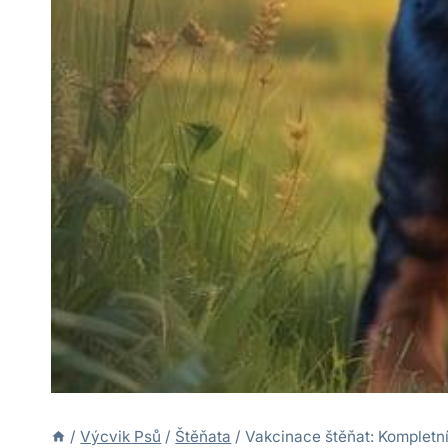
/
Výcvik Psů
/
Štěňata
/
Vakcinace štěňat: Kompletn