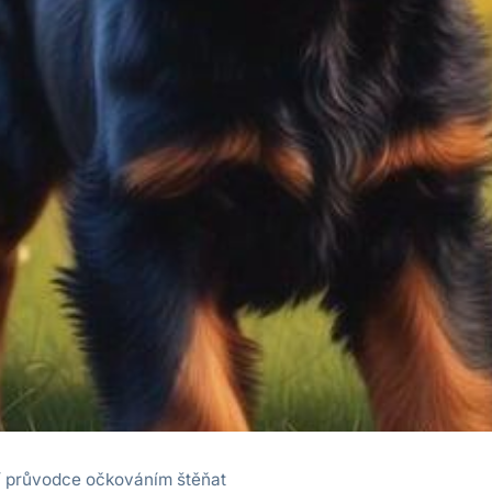
í průvodce očkováním štěňat