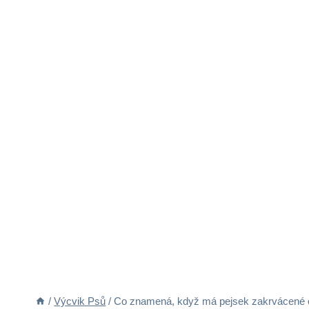
/
Výcvik Psů
/
Co znamená, když má pejsek zakrvácené o