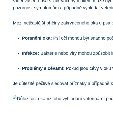
Vidět vašeho psa s zakrváceným okem může být zne
pozornost symptomům a případně vyhledat veteriná
Mezi nejčastější příčiny zakrváceného oka u psa p
Poranění oka:
Psí oči mohou být snadno poš
Infekce:
Bakterie nebo viry mohou způsobit i
Problémy s cévami:
Pokud jsou cévy v oku 
Je důležité pečlivě sledovat příznaky a případně k