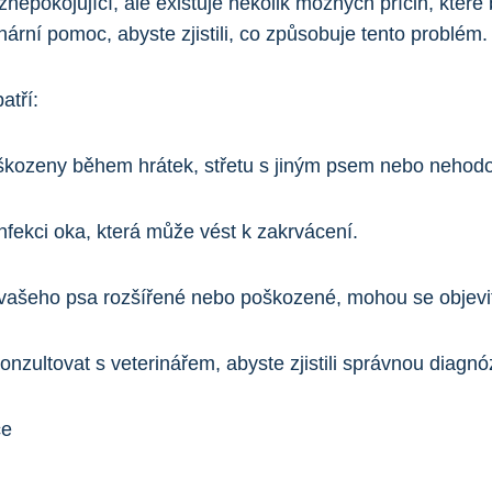
pokojující, ale existuje několik možných příčin, které 
rní pomoc, abyste zjistili, co způsobuje tento problém.
atří:
kozeny během hrátek, střetu s jiným psem nebo nehod
nfekci oka, která může vést k zakrvácení.
vašeho psa rozšířené nebo poškozené, mohou se objevit
onzultovat s veterinářem, abyste zjistili správnou diagnó