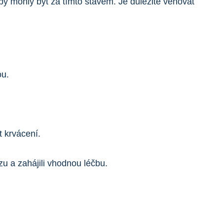
by mohly být za tímto stavem. Je důležité věnovat
ou.
 krvácení.
zu a zahájili vhodnou léčbu.