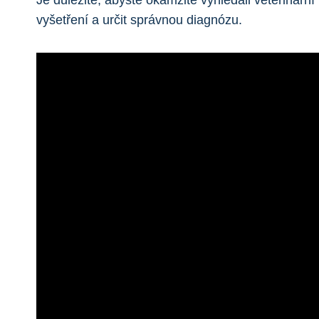
Je důležité, abyste okamžitě vyhledali veterinár
vyšetření a určit správnou diagnózu.