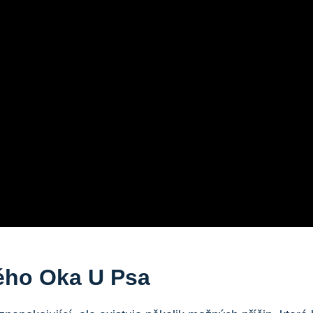
ého Oka U Psa