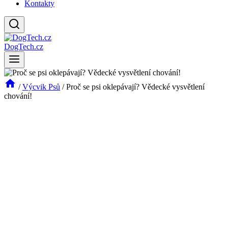
Kontakty
DogTech.cz
/
Výcvik Psů
/
Proč se psi oklepávají? Vědecké vysvětlení
chování!