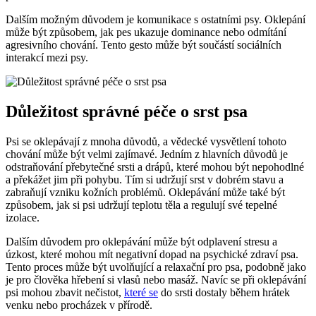
Dalším možným důvodem je komunikace s ostatními psy. Oklepání
může být způsobem, jak pes ukazuje dominance nebo odmítání
agresivního chování. Tento gesto může být součástí sociálních
interakcí mezi psy.
Důležitost správné péče o srst psa
Psi se oklepávají z mnoha důvodů, a vědecké vysvětlení tohoto
chování může být velmi zajímavé. Jedním z hlavních důvodů je
odstraňování přebytečné srsti a drápů, které mohou být nepohodlné
a překážet jim při pohybu. Tím si udržují srst v dobrém stavu a
zabraňují vzniku kožních problémů. Oklepávání může také být
způsobem, jak si psi udržují teplotu těla a regulují své tepelné
izolace.
Dalším důvodem pro oklepávání může být odplavení stresu a
úzkost, které mohou mít negativní dopad na psychické zdraví psa.
Tento proces může být uvolňující a relaxační pro psa, podobně jako
je pro člověka hřebení si vlasů nebo masáž. Navíc se při oklepávání
psi mohou zbavit nečistot,
které se
do srsti dostaly během hrátek
venku nebo procházek v přírodě.