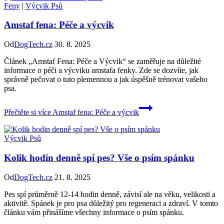
Feny
|
Výcvik Psů
Amstaf fena: Péče a výcvik
Od
DogTech.cz
30. 8. 2025
Článek „Amstaf Fena: Péče a Výcvik“ se zaměřuje na důležité
informace o péči a výcviku amstafa fenky. Zde se dozvíte, jak
správně pečovat o tuto plemennou a jak úspěšně trénovat vašeho
psa.
Přečtěte si více
Amstaf fena: Péče a výcvik
Výcvik Psů
Kolik hodin denně spí pes? Vše o psím spánku
Od
DogTech.cz
21. 8. 2025
Pes spí průměrně 12-14 hodin denně, závisí ale na věku, velikosti a
aktivitě. Spánek je pro psa důležitý pro regeneraci a zdraví. V tomto
článku vám přinášíme všechny informace o psím spánku.