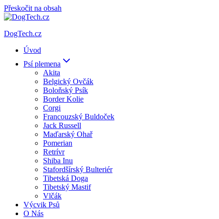
Přeskočit na obsah
DogTech.cz
Úvod
Psí plemena
Akita
Belgický Ovčák
Boloňský Psík
Border Kolie
Corgi
Francouzský Buldoček
Jack Russell
Maďarský Ohař
Pomerian
Retrívr
Shiba Inu
Stafordšírský Bulteriér
Tibetská Doga
Tibetský Mastif
Vlčák
Výcvik Psů
O Nás