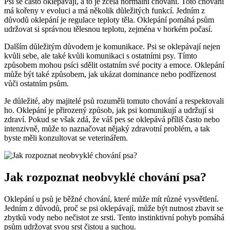
Psi se často oklepávají, a to je zcela normální chování. Toto chování
má kořeny v evoluci a má několik důležitých funkcí. Jedním z
důvodů oklepání je regulace teploty těla. Oklepání pomáhá psům
udržovat si správnou tělesnou teplotu, zejména v horkém počasí.
Dalším důležitým důvodem je komunikace. Psi se oklepávají nejen
kvůli sebe, ale také kvůli komunikaci s ostatními psy. Tímto
způsobem mohou psíci sdělit ostatním své pocity a emoce. Oklepání
může být také způsobem, jak ukázat dominance nebo podřízenost
vůči ostatním psům.
Je důležité, aby majitelé psů rozuměli tomuto chování a respektovali
ho. Oklepání je přirozený způsob, jak psi komunikují a udržují si
zdraví. Pokud se však zdá, že váš pes se oklepává příliš často nebo
intenzivně, může to naznačovat nějaký zdravotní problém, a tak
byste měli konzultovat se veterinářem.
Jak rozpoznat neobvyklé chování psa?
Oklepání u psů je běžné chování, které může mít různé vysvětlení.
Jedním z důvodů, proč se psi oklepávají, může být nutnost zbavit se
zbytků vody nebo nečistot ze srsti. Tento instinktivní pohyb pomáhá
psům udržovat svou srst čistou a suchou.