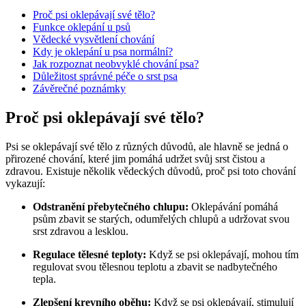
Proč psi oklepávají své tělo?
Funkce oklepání u psů
Vědecké vysvětlení chování
Kdy je oklepání u psa normální?
Jak rozpoznat neobvyklé chování psa?
Důležitost správné péče o srst psa
Závěrečné poznámky
Proč psi oklepávají své tělo?
Psi se oklepávají své tělo z různých důvodů, ale hlavně se jedná o
přirozené chování, které jim pomáhá udržet svůj srst čistou a
zdravou. Existuje několik vědeckých důvodů, proč psi toto chování
vykazují:
Odstranění přebytečného chlupu:
Oklepávání pomáhá
psům zbavit se starých, odumřelých chlupů a udržovat svou
srst zdravou a lesklou.
Regulace tělesné teploty:
Když se psi oklepávají, mohou tím
regulovat svou tělesnou teplotu a zbavit se nadbytečného
tepla.
Zlepšení krevního oběhu:
Když se psi oklepávají, stimulují