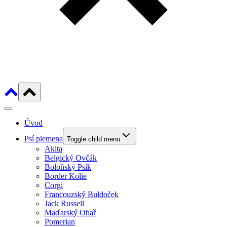
Úvod
Psí plemena
Toggle child menu
Akita
Belgický Ovčák
Boloňský Psík
Border Kolie
Corgi
Francouzský Buldoček
Jack Russell
Maďarský Ohař
Pomerian