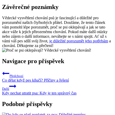
Závěrečné poznámky
Vědecké vysvětlení chování psů je fascinující a důležité pro
porozumění našich čtyřnohých přátel. Doufáme, že tento článek
vám pomohl lépe porozumět, proč se psi oklepávají a jak se tato
akce váže k jejich přirozenému chování. Pokud máte další otázky
nebo zájem o další informace, neváhejte se s námi spojit. Ať už s
vámi váš pes sdílí svůj život,
je důležité porozumět jeho potřebám
a
chování. Děkujeme za přečtení!
Navigace pro příspěvek
Předchozí
Co dělat když pes kňučí? Příčiny a řešení
Další
Kdy nechat utratit psa: Kdy je ten správný čas
Podobné příspěvky