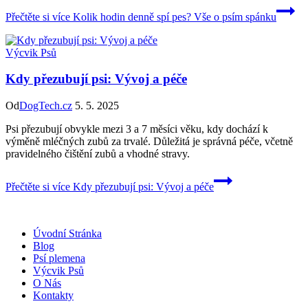
Přečtěte si více
Kolik hodin denně spí pes? Vše o psím spánku
Výcvik Psů
Kdy přezubují psi: Vývoj a péče
Od
DogTech.cz
5. 5. 2025
Psi přezubují obvykle mezi 3 a 7 měsíci věku, kdy dochází k
výměně mléčných zubů za trvalé. Důležitá je správná péče, včetně
pravidelného čištění zubů a vhodné stravy.
Přečtěte si více
Kdy přezubují psi: Vývoj a péče
Úvodní Stránka
Blog
Psí plemena
Výcvik Psů
O Nás
Kontakty