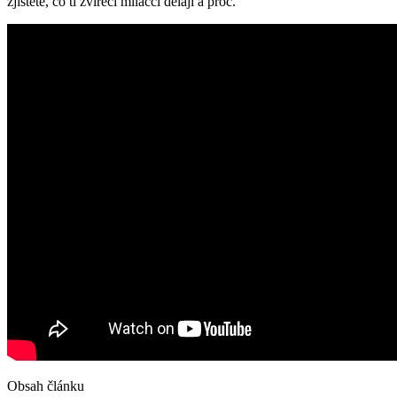
zjistěte, co ti zvířecí miláčci dělají a proč.
Obsah článku