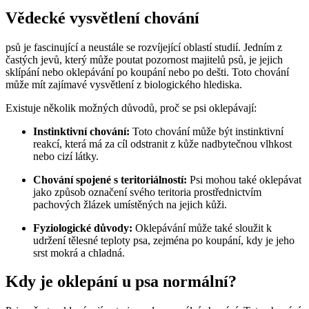
Vědecké vysvětlení chování
psů je fascinující a neustále se rozvíjející oblastí studií. Jedním z
častých jevů, který může poutat pozornost majitelů psů, je jejich
sklípání nebo oklepávání po koupání nebo po dešti. Toto chování
může mít zajímavé vysvětlení z biologického hlediska.
Existuje několik možných důvodů, proč se psi oklepávají:
Instinktivní chování:
Toto chování může být instinktivní
reakcí, která má za cíl odstranit z kůže nadbytečnou vlhkost
nebo cizí látky.
Chování spojené s teritoriálností:
Psi mohou také oklepávat
jako způsob označení svého teritoria prostřednictvím
pachových žlázek umístěných na jejich kůži.
Fyziologické důvody:
Oklepávání může také sloužit k
udržení tělesné teploty psa, zejména po koupání, kdy je jeho
srst mokrá a chladná.
Kdy je oklepání u psa normální?