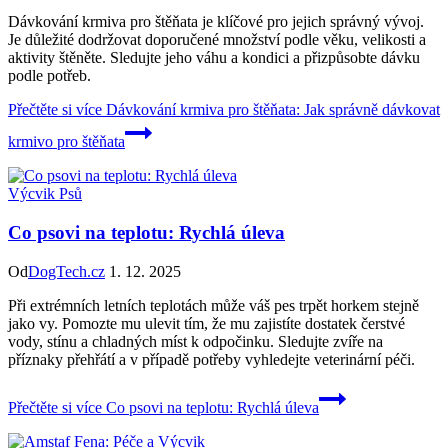
Dávkování krmiva pro štěňata je klíčové pro jejich správný vývoj.
Je důležité dodržovat doporučené množství podle věku, velikosti a
aktivity štěněte. Sledujte jeho váhu a kondici a přizpůsobte dávku
podle potřeb.
Přečtěte si více
Dávkování krmiva pro štěňata: Jak správně dávkovat
krmivo pro štěňata
Výcvik Psů
Co psovi na teplotu: Rychlá úleva
Od
DogTech.cz
1. 12. 2025
Při extrémních letních teplotách může váš pes trpět horkem stejně
jako vy. Pomozte mu ulevit tím, že mu zajistíte dostatek čerstvé
vody, stínu a chladných míst k odpočinku. Sledujte zvíře na
příznaky přehřátí a v případě potřeby vyhledejte veterinární péči.
Přečtěte si více
Co psovi na teplotu: Rychlá úleva