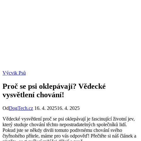
Výcvik Psů
Proč se psi oklepávají? Vědecké
vysvětlení chování!
Od
DogTech.cz
16. 4. 2025
16. 4. 2025
Vědecké vysvětlení proč se psi oklepávají je fascinující životní jev,
který studuje chování těchto nepostradatelných společníků lidí.
Pokud jste se někdy divili tomuto podivnému chování svého
čtyřnohého přítele, máme pro vás odpověď! Přečtěte si náš článek a