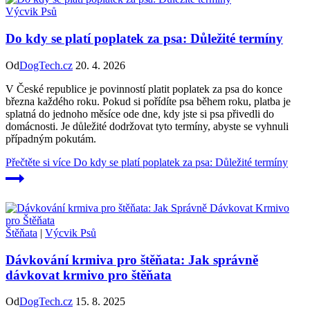
Výcvik Psů
Do kdy se platí poplatek za psa: Důležité termíny
Od
DogTech.cz
20. 4. 2026
V České republice je povinností platit poplatek za psa do konce
března každého roku. Pokud si pořídíte psa během roku, platba je
splatná do jednoho měsíce ode dne, kdy jste si psa přivedli do
domácnosti. Je důležité dodržovat tyto termíny, abyste se vyhnuli
případným pokutám.
Přečtěte si více
Do kdy se platí poplatek za psa: Důležité termíny
Štěňata
|
Výcvik Psů
Dávkování krmiva pro štěňata: Jak správně
dávkovat krmivo pro štěňata
Od
DogTech.cz
15. 8. 2025