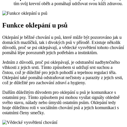
tím svůj krevní oběh a pomáhají udržovat svou kůži zdravou.
Funkce oklepání u psů
Oklepání je běžné chování u psů, které může být pozorováno jak u
domácích mazlíčků, tak i divokých psů v přírodě. Existuje několik
důvodů, proč se psi oklepávají, a vědecké vysvětlení tohoto chování
pomáhá lépe porozumět jejich potřebám a instinktům.
Jedním z důvodů, proč psi oklepávají, je odstranění nadbytečného
vlhkosti z jejich srsti. Tímto způsobem si udržují srst suchou a
čistou, což je důležité pro jejich pohodlí a tepelnou regulaci těla.
Oklepání také pomáhá odstraňovat nečistoty a parazity z jejich srsti,
což je důležité pro zachování zdraví a hygieny.
Dalším důležitým důvodem pro oklepání u psů je komunikace s
ostatními psy. Tímto způsobem psi mohou vysílat signály ohledně
svého stavu, nálady nebo úmyslů ostatním psům. Oklepání tedy
hraje důležitou roli v sociálním chování psů a jejich komunikaci s
ostatními členy smečky.