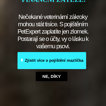
Nečekané veterinární zákroky
mohou stát tisíce. S pojištěním
PetExpert zaplatíte jen zlomek.
Postarají se o účty, vy o lásku k
vašemu psovi.
Zjistit více o pojištění mazlíčka
NE, DÍKY
Rizika Spojená S Nevhodným
Léčením Průjmu U Psů