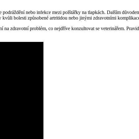
e podráždění nebo infekce mezi polštářky na tlapkách. Dalším důvodem
ky kvůli bolesti způsobené artritidou nebo jinými zdravotními komplikac
ení na zdravotní problém, co nejdříve konzultovat se veterinářem. Prav