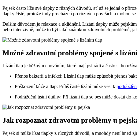
Pejsek často líže své tlapky z různých důvodů, ať už se jedná o přir
tlapky čisté, protože tudy procházejí po různých površích a mohou se 
Dalším důvodem je relaxace a uklidnění. Lízání tlapky může pejskům 
nebo intenzivně, může to být také známkou zdravotních problémů, jak
Možné zdravotní problémy spojené s lízán
Lízání tlap je běžným chováním, které mají psi rádi a často si ho uží
Přenos bakterií a infekcí: Lízání tlap může způsobit přenos bakt
Poškození kůže a tlap: Příliš časté lízání může vést k
podrážděn
Podráždění ústní dutiny: Při lízání tlap se pes může dostat do 
Jak rozpoznat zdravotní problémy u pejsk
Pejsek si může lízat tlapky z různých důvodů, a mnohdy není hned zj