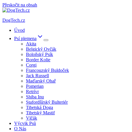
Přeskočit na obsah
DogTech.cz
Úvod
Psí plemena
Akita
Belgický Ovčák
Boloňský Psík
Border Kolie
Corgi
Francouzský Buldoček
Jack Russell
Maďarský Ohař
Pomerian
Retrívr
Shiba Inu
Stafordšírský Bulteriér
Tibetská Doga
Tibetský Mastif
Vlčák
Výcvik Psů
O Nás