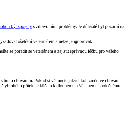
mohou být spojeny
s zdravotními problémy. Je důležité být pozorní na
yžadovat ošetření veterinářem a nelze je ignorovat.
meňte se poradit se veteriánem a zajistit správnou léčbu pro vašeho
h s tímto chováním. Pokud si všimnete jakýchkoli změn ve chování
ho čtyřnohého přítele je klíčem k dlouhému a šťastnému společnému