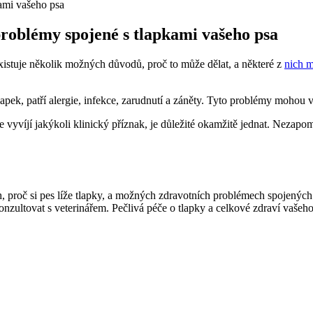
roblémy spojené s tlapkami vašeho psa
xistuje několik možných důvodů, proč to může dělat, a některé z
nich 
pek, patří alergie, infekce, zarudnutí a záněty. Tyto problémy mohou v
se vyvíjí jakýkoli klinický příznak, je důležité okamžitě jednat. Nezapo
, proč si pes líže tlapky, a možných zdravotních problémech spojenýc
nzultovat s veterinářem. Pečlivá péče o tlapky a celkové zdraví vaše