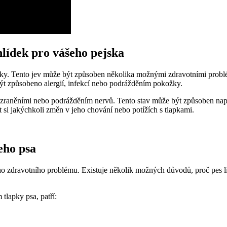
hlídek pro vášeho pejska
lapky. Tento jev může být způsoben několika možnými zdravotními problé
ýt způsobeno alergií, infekcí nebo podrážděním pokožky.
zraněními nebo podrážděním nervů. Tento stav může být způsoben např
t si jakýchkoli změn v jeho chování nebo potížích s tlapkami.
eho psa
ého zdravotního problému. Existuje několik možných důvodů, proč pes l
tlapky psa, patří: