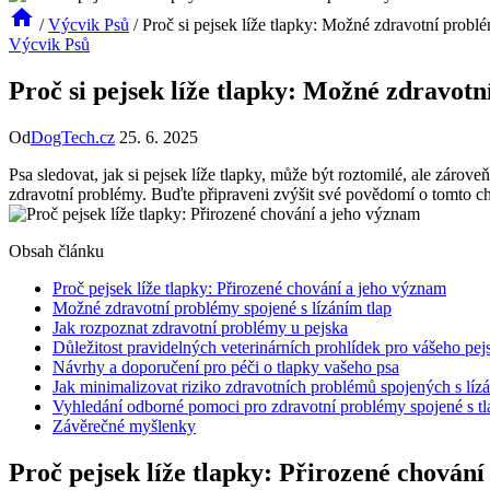
/
Výcvik Psů
/
Proč si pejsek líže tlapky: Možné zdravotní probl
Výcvik Psů
Proč si pejsek líže tlapky: Možné zdravot
Od
DogTech.cz
25. 6. 2025
Psa sledovat, jak si pejsek líže tlapky, může být roztomilé, ale zárov
zdravotní problémy. Buďte připraveni zvýšit své povědomí o tomto c
Obsah článku
Proč pejsek líže tlapky: Přirozené chování a jeho význam
Možné zdravotní problémy spojené s lízáním tlap
Jak rozpoznat zdravotní problémy u pejska
Důležitost pravidelných veterinárních prohlídek pro vášeho pej
Návrhy a doporučení pro péči o tlapky vašeho psa
Jak minimalizovat riziko zdravotních problémů spojených s lízá
Vyhledání odborné pomoci pro zdravotní problémy spojené s t
Závěrečné myšlenky
Proč pejsek líže tlapky: Přirozené chován