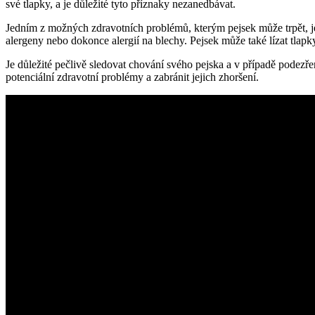
své tlapky, a je důležité tyto příznaky nezanedbávat.
Jedním z možných zdravotních problémů, kterým pejsek může trpět, j
alergeny nebo dokonce alergií na blechy. Pejsek může také lízat tlap
Je důležité pečlivě sledovat chování svého pejska a v případě podezř
potenciální zdravotní problémy a zabránit jejich zhoršení.