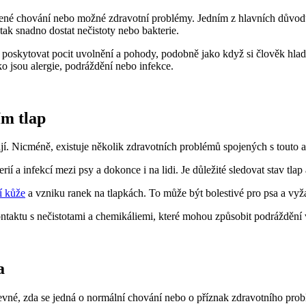
ozené chování nebo možné zdravotní problémy. Jedním z hlavních důvodů 
tak snadno dostat nečistoty nebo bakterie.
poskytovat pocit uvolnění a pohody, podobně jako když si člověk hladí 
o jsou alergie, podráždění nebo infekce.
ím tlap
vají. Nicméně, existuje několik zdravotních problémů spojených s touto a
erií a infekcí mezi psy a dokonce i na lidi. Je důležité sledovat stav tl
í kůže
a vzniku ranek na tlapkách. To může být bolestivé pro psa a vyža
kontaktu s nečistotami a chemikáliemi, které mohou způsobit podráždění 
a
evné, zda se jedná o normální chování nebo o příznak zdravotního pro