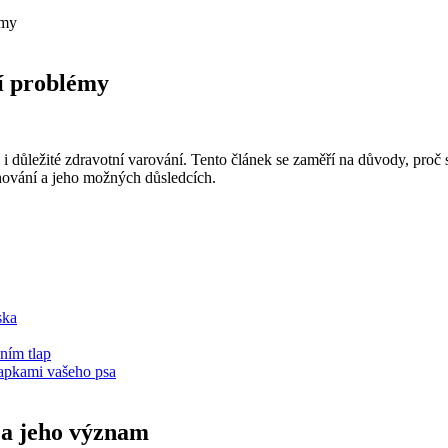
émy
ní problémy
eň i důležité zdravotní varování. Tento článek se zaměří na důvody, proč
hování a jeho možných důsledcích.
ska
ním tlap
lapkami vašeho psa
í a jeho význam