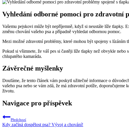
Vyhledání odborné pomoci pro zdravotní p
Vašemu pejskovi může být nepříjemně, když si neustále líže tlapky. E
změnu chování vašeho psa a případně vyhledat odbornou pomoc.
Mezi možné zdravotní problémy, které mohou být spojeny s lízáním tla
Pokud si všimnete, že váš pes si častěji líže tlapky než obvykle nebo 
chlupatého kamaráda.
Závěrečné myšlenky
Doufáme, že tento článek vám poskytl užitečné informace o důvodech
vašeho psa nebo se vám zdá, že má zdravotní potíže, doporučujeme ko
životu.
Navigace pro příspěvek
Předchozí
Kdy začíná dospělost psa? Vývoj a chování!