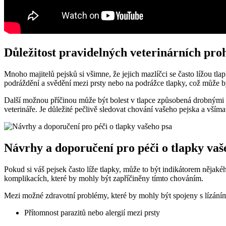
Důležitost pravidelných veterinárních pro
Mnoho majitelů pejsků si všimne, že jejich mazlíčci se často lížou t
podráždění a svědění mezi prsty nebo na podrážce tlapky, což může b
Další možnou příčinou může být bolest v tlapce způsobená drobnými 
veterináře. Je důležité pečlivě sledovat chování vašeho pejska a všíma
Návrhy a doporučení pro péči o tlapky vaš
Pokud si váš pejsek často líže tlapky, může to být indikátorem nějak
komplikacích, které by mohly být zapříčiněny tímto chováním.
Mezi možné zdravotní problémy, které by mohly být spojeny s lízáním 
Přítomnost parazitů nebo alergií mezi prsty