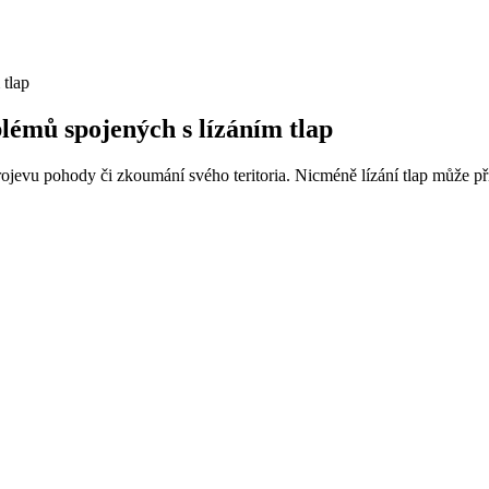
lémů spojených s lízáním tlap
k projevu pohody či zkoumání svého teritoria. Nicméně lízání tlap může p