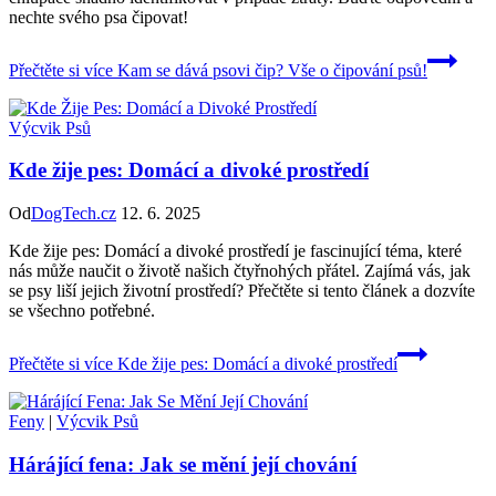
nechte svého psa čipovat!
Přečtěte si více
Kam se dává psovi čip? Vše o čipování psů!
Výcvik Psů
Kde žije pes: Domácí a divoké prostředí
Od
DogTech.cz
12. 6. 2025
Kde žije pes: Domácí a divoké prostředí je fascinující téma, které
nás může naučit o životě našich čtyřnohých přátel. Zajímá vás, jak
se psy liší jejich životní prostředí? Přečtěte si tento článek a dozvíte
se všechno potřebné.
Přečtěte si více
Kde žije pes: Domácí a divoké prostředí
Feny
|
Výcvik Psů
Hárájící fena: Jak se mění její chování