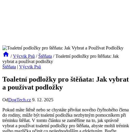
/
Výcvik Psů
/
Štěňata
/
Toaletní podložky pro štěňata: Jak
vybrat a používat podložky
Štěňata
|
Výcvik Psů
Toaletní podložky pro štěňata: Jak vybrat
a používat podložky
Od
DogTech.cz
9. 12. 2025
Pokud máte štěně nebo se chystáte přivítat nového čtyřnohého člena
do rodiny, může být toaletní podložka nezbytným pomocníkem při
tréninku štěňat. V tomto článku se zaměříme na to, jak správně
vybrat a používat toaletní podložky pro štěňata, abyste mohli trénink
svého mazlíčka učinit co nejjednodušším a efektivním. Buďte