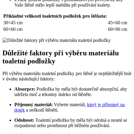
Vaše štěně mělo lepší stabilitu při používání toalety.
Příkladné velikosti toaletních podložek pro štěňata:
30×45 cm
45×60 cm
60×60 cm
60×90 cm
Důležité faktory při výběru materiálu
toaletní podložky
Při výběru materiálu toaletní podložky pro štěně je nejdůležitější brát
v úvahu následující faktory:
Absorpce:
Podložka by měla být dostatečně absorpční, aby
udržela moč a tekutiny daleko od štěněte.
Příjemný materiál:
Vyberte materiál,
který je příjemný na
dotek
a neškodí štěněti.
Odolnost:
Toaletní podložka by měla být odolná a nesmí se
rozpadnout nebo protrhnout při běžném používání.