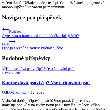
vašem domě. Děkujeme, že jste si přečetli náš článek a přejeme vám
mnoho úspěchů ve vašem psím tréninku!
Navigace pro příspěvek
Předchozí
Agresivita u francouzského buldočka: Jak ji řešit?
Další
Proč pes jezdí po zadku: Příčiny a léčba
Podobné příspěvky
Výcvik Psů
Kam se dává psovi čip? Vše o čipování psů!
Od
DogTech.cz
4. 12. 2025
V dnešní době je čipování psů běžnou praxí. Čip se obvykle
umisťuje pod kůži na levém boku psa. Díky čipu můžete vášho
chlupáče snadno identifikovat v případě ztráty. Buďte odpovědní a