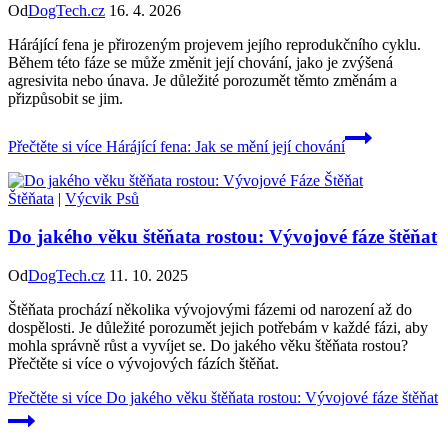
Od
DogTech.cz
16. 4. 2026
Hárájící fena je přirozeným projevem jejího reprodukčního cyklu.
Během této fáze se může změnit její chování, jako je zvýšená
agresivita nebo únava. Je důležité porozumět těmto změnám a
přizpůsobit se jim.
Přečtěte si více
Hárájící fena: Jak se mění její chování
Štěňata
|
Výcvik Psů
Do jakého věku štěňata rostou: Vývojové fáze štěňat
Od
DogTech.cz
11. 10. 2025
Štěňata prochází několika vývojovými fázemi od narození až do
dospělosti. Je důležité porozumět jejich potřebám v každé fázi, aby
mohla správně růst a vyvíjet se. Do jakého věku štěňata rostou?
Přečtěte si více o vývojových fázích štěňat.
Přečtěte si více
Do jakého věku štěňata rostou: Vývojové fáze štěňat