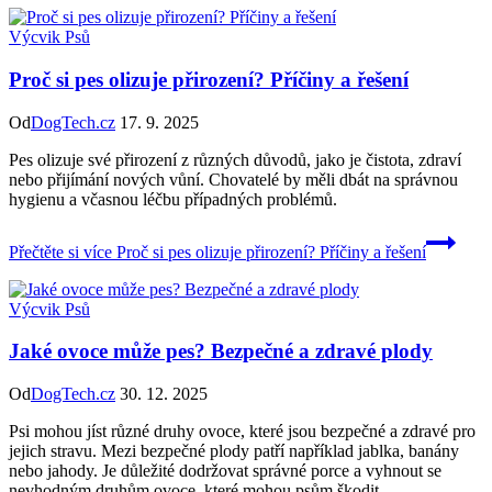
Výcvik Psů
Proč si pes olizuje přirození? Příčiny a řešení
Od
DogTech.cz
17. 9. 2025
Pes olizuje své přirození z různých důvodů, jako je čistota, zdraví
nebo přijímání nových vůní. Chovatelé by měli dbát na správnou
hygienu a včasnou léčbu případných problémů.
Přečtěte si více
Proč si pes olizuje přirození? Příčiny a řešení
Výcvik Psů
Jaké ovoce může pes? Bezpečné a zdravé plody
Od
DogTech.cz
30. 12. 2025
Psi mohou jíst různé druhy ovoce, které jsou bezpečné a zdravé pro
jejich stravu. Mezi bezpečné plody patří například jablka, banány
nebo jahody. Je důležité dodržovat správné porce a vyhnout se
nevhodným druhům ovoce, které mohou psům škodit.