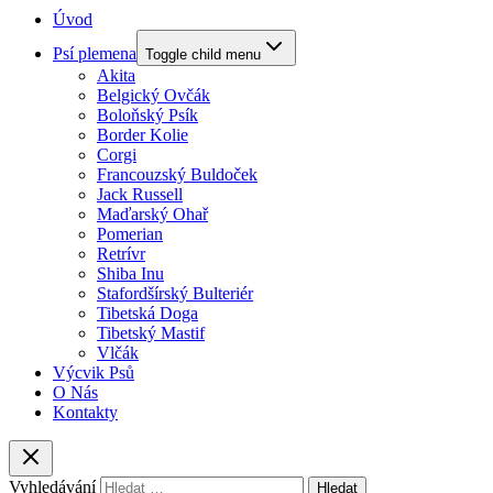
Úvod
Psí plemena
Toggle child menu
Akita
Belgický Ovčák
Boloňský Psík
Border Kolie
Corgi
Francouzský Buldoček
Jack Russell
Maďarský Ohař
Pomerian
Retrívr
Shiba Inu
Stafordšírský Bulteriér
Tibetská Doga
Tibetský Mastif
Vlčák
Výcvik Psů
O Nás
Kontakty
Vyhledávání