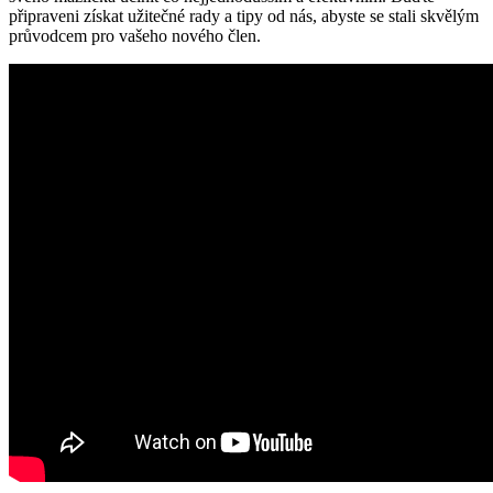
připraveni získat užitečné rady a tipy od nás, abyste se stali skvělým
průvodcem pro vašeho nového člen.