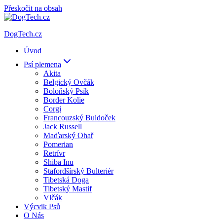
Přeskočit na obsah
DogTech.cz
Úvod
Psí plemena
Akita
Belgický Ovčák
Boloňský Psík
Border Kolie
Corgi
Francouzský Buldoček
Jack Russell
Maďarský Ohař
Pomerian
Retrívr
Shiba Inu
Stafordšírský Bulteriér
Tibetská Doga
Tibetský Mastif
Vlčák
Výcvik Psů
O Nás