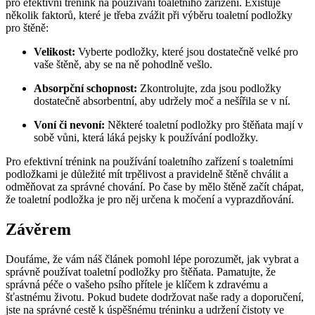
pro efektivní trénink na používání toaletního zařízení. Existuje
několik faktorů, které je třeba zvážit při výběru toaletní podložky
pro štěně:
Velikost:
Vyberte podložky, které jsou dostatečně velké pro
vaše štěně, aby se na ně pohodlně vešlo.
Absorpční schopnost:
Zkontrolujte, zda jsou podložky
dostatečně absorbentní, aby udržely moč a nešířila se v ní.
Voní či nevoní:
Některé toaletní podložky pro štěňata mají v
sobě vůni, která láká pejsky k používání podložky.
Pro efektivní trénink na používání toaletního zařízení s toaletními
podložkami je důležité mít trpělivost a pravidelně štěně chválit a
odměňovat za správné chování. Po čase by mělo štěně začít chápat,
že toaletní podložka je pro něj určena k močení a vyprazdňování.
Závěrem
Doufáme, že vám náš článek pomohl lépe porozumět, jak vybrat a
správně používat toaletní podložky pro štěňata. Pamatujte, že
správná péče o vašeho psího přítele je klíčem k zdravému a
šťastnému životu. Pokud budete dodržovat naše rady a doporučení,
jste na správné cestě k úspěšnému tréninku a udržení čistoty ve