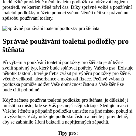
Je důležité pravidelně měnit toaletní podložku a udržovat hygienu
prostředí, ve kterém štěně tráví čas. Díky správné volbě a používání
toaletní podložky můžete pomoci svému štěněti učit se správnému
způsobu používání toalety.
Správné používání toaletní podložky pro
štěňata
Při výběru a používání toaletní podložky pro štěňata je důležité
zvolit správný typ, který bude splňovat potřeby Vašeho psa. Existuje
několik faktorů, které je třeba zvážit při výběru podložky pro štěně,
včetně velikosti, absorbance a možnosti fixace. Pečlivě vybraná
podložka pomůže udržet Vaše domácnost čistou a Vaše štěně se
bude cítit pohodlně.
Když začnete používat toaletní podložku pro štěňata, je důležité ji
umístit na místo, kde se Váš pes nejčastěji zdržuje. Sledujte reakci
Vašeho štěněte a případně podložku umístěte na jiné místo, pokud si
to vyžaduje. Vždy udržujte podložku čistou a měňte ji pravidelně,
aby se zabránilo šíření bakterií a nepříjemných zápachů.
Tipy pro :