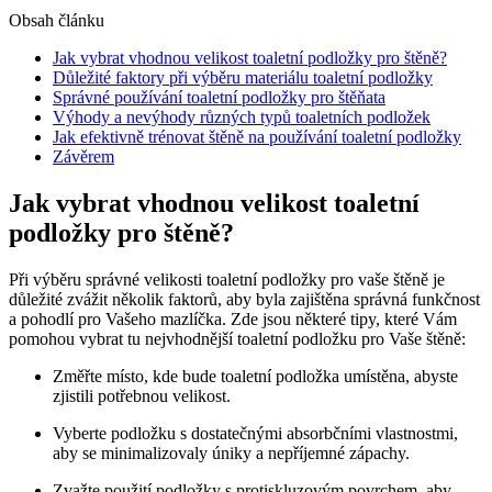
Obsah článku
Jak vybrat vhodnou velikost toaletní podložky pro štěně?
Důležité faktory při výběru materiálu toaletní podložky
Správné používání toaletní podložky pro štěňata
Výhody a nevýhody různých typů toaletních podložek
Jak efektivně trénovat štěně na používání toaletní podložky
Závěrem
Jak vybrat vhodnou velikost toaletní
podložky pro štěně?
Při výběru správné velikosti toaletní podložky pro vaše štěně je
důležité zvážit několik faktorů, aby byla zajištěna správná funkčnost
a pohodlí pro Vašeho mazlíčka. Zde jsou některé tipy, které Vám
pomohou vybrat tu nejvhodnější toaletní podložku pro Vaše štěně:
Změřte místo, kde bude toaletní podložka umístěna, abyste
zjistili potřebnou velikost.
Vyberte podložku s dostatečnými absorbčními vlastnostmi,
aby se minimalizovaly úniky a nepříjemné zápachy.
Zvažte použití podložky s protiskluzovým povrchem, aby