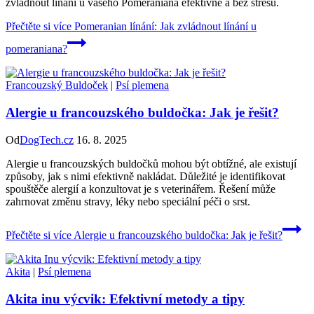
zvládnout línání u vašeho Pomeraniana efektivně a bez stresu.
Přečtěte si více
Pomeranian línání: Jak zvládnout línání u
pomeraniana?
Francouzský Buldoček
|
Psí plemena
Alergie u francouzského buldočka: Jak je řešit?
Od
DogTech.cz
16. 8. 2025
Alergie u francouzských buldočků mohou být obtížné, ale existují
způsoby, jak s nimi efektivně nakládat. Důležité je identifikovat
spouštěče alergií a konzultovat je s veterinářem. Řešení může
zahrnovat změnu stravy, léky nebo speciální péči o srst.
Přečtěte si více
Alergie u francouzského buldočka: Jak je řešit?
Akita
|
Psí plemena
Akita inu výcvik: Efektivní metody a tipy