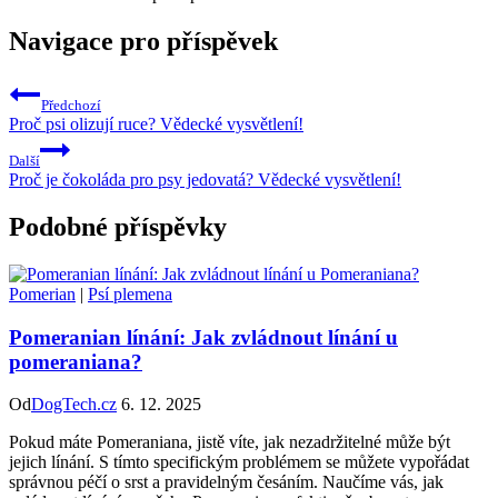
Navigace pro příspěvek
Předchozí
Proč psi olizují ruce? Vědecké vysvětlení!
Další
Proč je čokoláda pro psy jedovatá? Vědecké vysvětlení!
Podobné příspěvky
Pomerian
|
Psí plemena
Pomeranian línání: Jak zvládnout línání u
pomeraniana?
Od
DogTech.cz
6. 12. 2025
Pokud máte Pomeraniana, jistě víte, jak nezadržitelné může být
jejich línání. S tímto specifickým problémem se můžete vypořádat
správnou péčí o srst a pravidelným česáním. Naučíme vás, jak