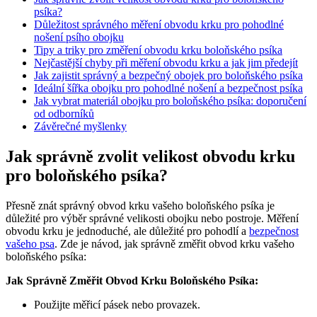
psíka?
Důležitost správného měření obvodu krku pro pohodlné
nošení psího obojku
Tipy a triky pro změření obvodu krku boloňského psíka
Nejčastější chyby při měření obvodu krku a jak jim předejít
Jak zajistit správný a bezpečný obojek pro boloňského psíka
Ideální šířka obojku pro pohodlné nošení a bezpečnost psíka
Jak vybrat materiál obojku pro boloňského psíka: doporučení
od odborníků
Závěrečné myšlenky
Jak správně zvolit velikost obvodu krku
pro boloňského psíka?
Přesně znát správný obvod krku vašeho boloňského psíka je
důležité pro výběr správné velikosti obojku nebo postroje. Měření
obvodu krku je jednoduché, ale důležité pro pohodlí a
bezpečnost
vašeho psa
. Zde je návod, jak správně změřit obvod krku vašeho
boloňského psíka:
Jak Správně Změřit Obvod Krku Boloňského Psíka:
Použijte měřicí pásek nebo provazek.