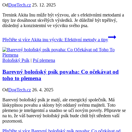
Od
DogTech.cz
25. 12. 2025
Trenink Akita Inu může být výzvou, ale s efektivními metodami a
tipy lze dosáhnout skvělých výsledků. Je důležité být trpělivý,
důsledný a konzistentní ve výcviku svého psa.
Přečtěte si více
Akita inu výcvik: Efektivní metody a tipy
Boloňský Psík
|
Psí plemena
Barevný boloňský psík povaha: Co očekávat od
toho to plemena
Od
DogTech.cz
26. 4. 2025
Barevný boloňský psík je malý, ale energický společník. Má
láskyplnou povahu a sklony být oddaný svému majiteli. Toto
plemeno je inteligentní a snadno se učí novým povely. Připravte se
na to, že váš barevný boloňský psík bude chtít být středem vaší
pozornosti.
Přečtěte si více
Barevný boloňský psík povaha: Co očekávat od