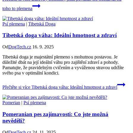
toho to plemena
Psí plemena
|
Tibetská Doga
Tibetská doga váha: Ideální hmotnost a zdraví
Od
DogTech.cz
16. 9. 2025
Tibetská doga je majestátní plemeno s mohutnou postavou. Je
důležité dbát na její ideální váhu pro zajištění zdraví a pohody.
Pamatujte, že pravidelným cvičením a vyváženou stravou udržíte
svého psa v optimální kondici.
Přečtěte si více
Tibetská doga váha: Ideální hmotnost a zdraví
Pomerian
|
Psí plemena
Pomeranian pes zajímavosti: Co jste možná
nevěděli?
Od
DogTech.cz
24. 11. 2025