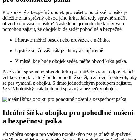
Pro správný a bezpečný obojek pro vašeho boloňského psíka je
důležité znát správný obvod jeho krku. Jak tedy správně změřit
obvod krku vašeho psíka? Následující jednoduché kroky vám
pomohou zajistit, že obojek bude sedět pohodlně a bezpečně:
Připravte měřicí pásek nebo provázek a měřítko.
Ujistěte se, že váš psík je klidný a stojí rovně.
V místě, kde bude obojek sedět, měřte obvod krku psíka.
Po získání správného obvodu krku psa můžete vybrat odpovídající
velikost obojku, který bude pohodlně sedět, a zároveň nedovolí, aby
se pes vymanil z obojku. S tímto jednoduchým postupem zajistíte,
že váš boloňský psík bude mít správný a bezpečný obojek.
Ideální šířka obojku pro pohodlné nošení
a bezpečnost psíka
Při výběru obojku pro vašeho boloňského psa je důležité správně
změřit obvod jeho krku. Nejenže to zajistí pohodlné nošení, ale také