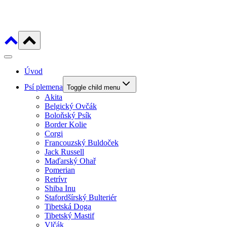
Úvod
Psí plemena
Toggle child menu
Akita
Belgický Ovčák
Boloňský Psík
Border Kolie
Corgi
Francouzský Buldoček
Jack Russell
Maďarský Ohař
Pomerian
Retrívr
Shiba Inu
Stafordšírský Bulteriér
Tibetská Doga
Tibetský Mastif
Vlčák