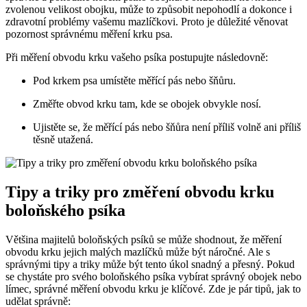
zvolenou velikost obojku, může to způsobit nepohodlí a dokonce i
zdravotní problémy vašemu mazlíčkovi. Proto je důležité věnovat
pozornost správnému měření krku psa.
Při měření obvodu krku vašeho psíka postupujte následovně:
Pod krkem psa umístěte měřící pás nebo šňůru.
Změřte obvod krku tam, kde se obojek obvykle nosí.
Ujistěte se, že měřící pás nebo šňůra není příliš volně ani příliš
těsně utažená.
Tipy a triky pro změření obvodu krku
boloňského psíka
Většina majitelů boloňských psíků se může shodnout, že měření
obvodu krku jejich malých mazlíčků může být náročné. Ale s
správnými tipy a triky může být tento úkol snadný a přesný. Pokud
se chystáte pro svého boloňského psíka vybírat správný obojek nebo
límec, správné měření obvodu krku je klíčové. Zde je pár tipů, jak to
udělat správně: