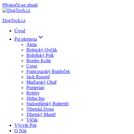
Přeskočit na obsah
DogTech.cz
Úvod
Psí plemena
Akita
Belgický Ovčák
Boloňský Psík
Border Kolie
Corgi
Francouzský Buldoček
Jack Russell
Maďarský Ohař
Pomerian
Retrívr
Shiba Inu
Stafordšírský Bulteriér
Tibetská Doga
Tibetský Mastif
Vlčák
Výcvik Psů
O Nás