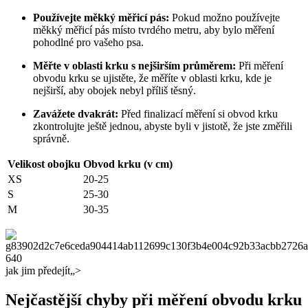
Používejte měkký měřicí pás:
Pokud možno používejte
měkký měřicí pás místo tvrdého metru, aby bylo měření
pohodlné pro vašeho psa.
Měřte v oblasti krku s nejširším průměrem:
Při měření
obvodu krku se ujistěte, že měříte v oblasti krku, kde je
nejširší, aby obojek nebyl příliš těsný.
Zavážete dvakrát:
Před finalizací měření si obvod krku
zkontrolujte ještě jednou, abyste byli v jistotě, že jste změřili
správně.
Velikost obojku
Obvod krku (v cm)
XS
20-25
S
25-30
M
30-35
jak jim předejít„>
Nejčastější chyby při měření obvodu krku