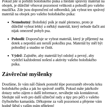
Pokud jste si pořídili boloňského psíka a hledáte správný materiál na
obojek, je důležité věnovat pozornost velikosti a pohodlí pro vašeho
mazlíčka. Zde jsou doporučení od odborníků, jak vybrat ten správný
materiál na obojek pro vašeho boloňského psíka:
Nemohutný
: Boloňský psík je malé plemeno, proto je
důležité vybrat lehký a měkký materiál, který nebude tlačit ani
nijak omezeně pohyb psa.
Pohodlí
: Doporučuje se vybrat materiál, který je příjemný na
dotek a nepotírá ani neruší pokožku psa. Materiál by měl být
pohodlný a snadno se čistit.
Výdrž
: Zajistěte, aby materiál byl odolný a pevný, aby
vydržel každodenní nošení a aktivity vašeho boloňského
psíka.
Závěrečné myšlenky
Doufáme, že vám náš článek pomohl lépe porozumět obvodu krku
boloňského psíka a jak ho správně změřit. Pokud máte jakékoliv
dotazy nebo zájem o další informace, neváhejte nás kontaktovat.
Sledujte náš web pro další užitečné rady a tipy pro péči o vašeho
čtyřnohého kamaráda. Děkujeme za vaši pozornost a přejeme vám
hodně štěstí s vaším psím přítelem!