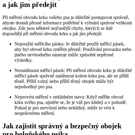
a jak jim předejít
Při měření obvodu krku vašeho psa je důležité postupovat správně,
abyste dostali přesné informace potřebné k vybrání správné velikosti
obojku. Zde jsou některé nejčastější chyby, kterých se lidé
dopouštějí při měření obvodu krku a jak jim předejít:
Nepoužití měřicího pásku: Je důležité použít měřicí pásek,
aby byl obvod krku změřen přesně. Používání provazku nebo
jiného nevhodného nástroje může způsobit nepřesné
výsledky.
Nenatáhnout měřicí pásek: Při měření obvodu krku je důležité
měřicí pásek správně natáhnout kolem krku psa, ale ne příliš
těsně. Příliš volný nebo příliš těsný obojek může být
nepohodlný pro psa.
Neprovést měření v neklidném stavu: Když měříte obvod
krku svého psa, ujistěte se, že je váš pes klidný a v pohodě.
Pokud je pes nervózní nebo neklidný, může to vést k
nesprávnému měření.
Jak zajistit správný a bezpečný obojek
pro boloňského psíka