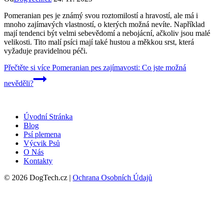
Pomeranian pes je známý svou roztomilostí a hravostí, ale má i
mnoho zajímavých vlastností, o kterých možná nevíte. Například
mají tendenci být velmi sebevědomí a nebojácní, ačkoliv jsou malé
velikosti. Tito malí psíci mají také hustou a měkkou srst, která
vyžaduje pravidelnou péči.
Přečtěte si více
Pomeranian pes zajímavosti: Co jste možná
nevěděli?
Úvodní Stránka
Blog
Psí plemena
Výcvik Psů
O Nás
Kontakty
© 2026 DogTech.cz |
Ochrana Osobních Údajů