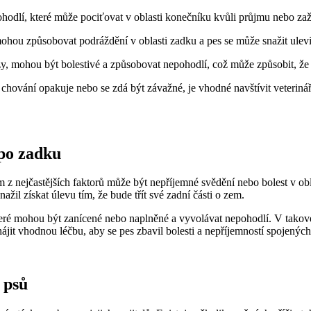
ohodlí, které může pociťovat v oblasti konečníku kvůli průjmu nebo z
mohou způsobovat podráždění v oblasti zadku a pes se může snažit ulevit
, mohou být bolestivé a způsobovat nepohodlí, což může způsobit, že p
o chování opakuje nebo se zdá být závažné, je vhodné navštívit veterin
 po zadku
z nejčastějších faktorů může být nepříjemné svědění nebo bolest v obl
nažil získat úlevu tím, že bude třít své zadní části o zem.
é mohou být zanícené nebo naplněné a vyvolávat nepohodlí. V takovém
zahájit vhodnou léčbu, aby se pes zbavil bolesti a nepříjemností spojený
 psů