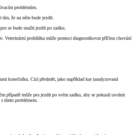
ažívacím problémům.
 tím, že na něm bude jezdit.
es se bude snažit jezdit po zadku.
áře. Veterinární prohlídka může pomoci diagnostikovat příčinu chování
asti konečníku. Cizí předmět, jako například kar (analyzovaná
 případě může pes jezdit po svém zadku, aby se pokusil uvolnit
ch s tímto problémem.