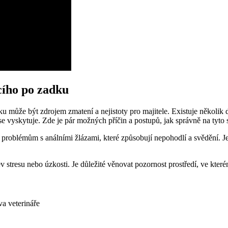
cího po zadku
u může být zdrojem zmatení a nejistoty pro majitele. Existuje několik 
e vyskytuje. Zde je pár možných příčin a postupů, jak správně na tyto s
problémům s análními žlázami, které způsobují nepohodlí a svědění. Je 
stresu nebo úzkosti. Je důležité věnovat pozornost prostředí, ve kterém
va veterináře