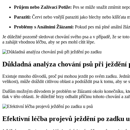
Průjem nebo Zažívací Potíže:
Pes se může snažit zmírnit nep
Paraziti:
Červi nebo vnější paraziti jako blechy nebo klíšťata 
Problémy s Análními Žlázami:
Pokud pes má plné anální žlázy
Je důležité pozorně sledovat chování svého psa a v případě, že se tot
a zahájit vhodnou léčbu, aby se pes mohl cítit lépe.
Důkladná analýza chování psů při ježdění
Existuje mnoho důvodů, proč psi mohou jezdit po svém zadku. Jedním 
velikost), může dráždit citlivou oblast a podráždit psa k tomu, aby se s
Dalším možným důvodem je problém se žlázami okolo konečníku, kter
tlak v této oblasti. Je důležité brzy odhalit příčinu tohoto chování a 
Efektivní léčba projevů ježdění po zadku u