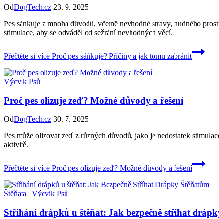
Od
DogTech.cz
23. 9. 2025
Pes sánkuje z mnoha důvodů, včetně nevhodné stravy, nudného prostře
stimulace, aby se odváděl od sežrání nevhodných věcí.
Přečtěte si více
Proč pes sáňkuje? Příčiny a jak tomu zabránit
Výcvik Psů
Proč pes olizuje zeď? Možné důvody a řešení
Od
DogTech.cz
30. 7. 2025
Pes může olizovat zeď z různých důvodů, jako je nedostatek stimulace,
aktivitě.
Přečtěte si více
Proč pes olizuje zeď? Možné důvody a řešení
Štěňata
|
Výcvik Psů
Stříhání drápků u štěňat: Jak bezpečně stříhat dráp