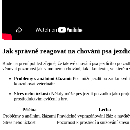
Jak správně reagovat na chování psa jezdí
Bude na první pohled zřejmé, že takové chování psa jezdícího po zadk
věnovat pozornost jak samotnému chování, tak i kontextu, ve kterém s
Problémy s análními žlázami:
Pes může jezdit po zadku kvůli 
konzultovat veterináře.
Stres nebo úzkost:
Někdy může pes jezdit po zadku jako projev 
prostřednictvím cvičení a hry.
Příčina
Léčba
Problémy s análními žlázami
Pravidelné vyprazdňování žláz a návště
Stres nebo úzkost
Pozornost k prostředí a snižování stresu