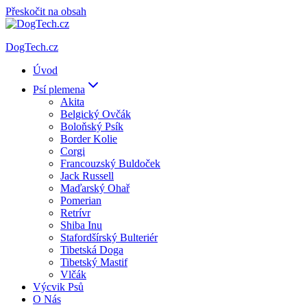
Přeskočit na obsah
DogTech.cz
Úvod
Psí plemena
Akita
Belgický Ovčák
Boloňský Psík
Border Kolie
Corgi
Francouzský Buldoček
Jack Russell
Maďarský Ohař
Pomerian
Retrívr
Shiba Inu
Stafordšírský Bulteriér
Tibetská Doga
Tibetský Mastif
Vlčák
Výcvik Psů
O Nás