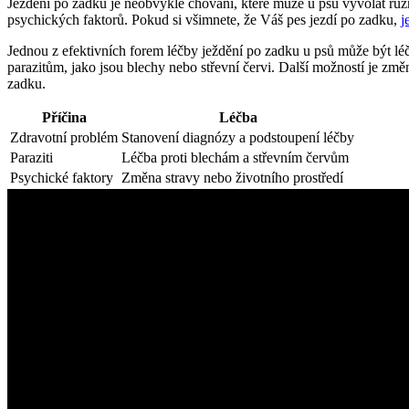
Ježdění po zadku je neobvyklé chování, které může u psů vyvolat různ
psychických faktorů. Pokud si všimnete, že Váš pes jezdí po zadku,
j
Jednou z efektivních forem léčby ježdění po zadku u psů může být lé
parazitům, jako jsou blechy nebo střevní červi. Další možností je změ
zadku.
Příčina
Léčba
Zdravotní problém
Stanovení diagnózy a podstoupení léčby
Paraziti
Léčba proti blechám a střevním červům
Psychické faktory
Změna stravy nebo životního prostředí