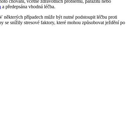
ohoto chování, včetně zdravotních problémů, parazitů nebo
a
a předepsána vhodná léčba.
V některých případech může být nutné podstoupit léčbu proti
by se snížily stresové faktory, které mohou způsobovat ježdění po