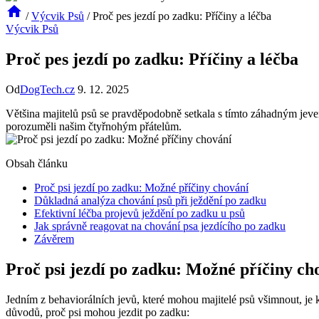
/
Výcvik Psů
/
Proč pes jezdí po zadku: Příčiny a léčba
Výcvik Psů
Proč pes jezdí po zadku: Příčiny a léčba
Od
DogTech.cz
9. 12. 2025
Většina majitelů psů se pravděpodobně setkala s tímto záhadným jeve
porozuměli našim čtyřnohým přátelům.
Obsah článku
Proč psi jezdí po zadku: Možné příčiny chování
Důkladná analýza chování psů při ježdění po zadku
Efektivní léčba projevů ježdění po zadku u psů
Jak správně reagovat na chování psa jezdícího po zadku
Závěrem
Proč psi jezdí po zadku: Možné příčiny ch
Jedním z behaviorálních jevů, které mohou majitelé psů všimnout, je 
důvodů, proč psi mohou jezdit po zadku: