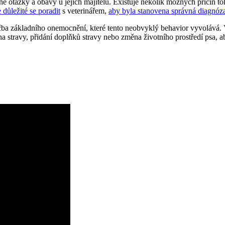
é otázky a obavy u jejich majitelů. Existuje několik možných příčin t
e důležité se poradit
s veterinářem,
aby byla stanovena správná diagnóz
čba základního onemocnění, které tento neobvyklý behavior vyvolává. 
na stravy, přidání doplňků stravy nebo změna životního prostředí psa, a