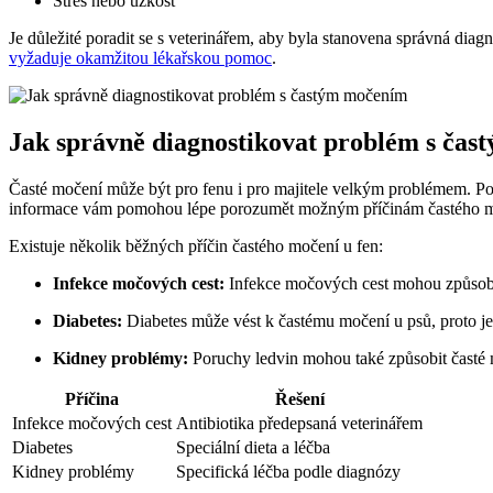
Stres nebo úzkost
Je důležité poradit se s veterinářem, aby byla stanovena správná d
vyžaduje okamžitou lékařskou pomoc
.
Jak správně diagnostikovat problém s ča
Časté močení může být pro fenu i pro majitele velkým problémem. Poku
informace vám pomohou lépe porozumět možným příčinám častého moč
Existuje několik běžných příčin častého močení u fen:
Infekce močových cest:
Infekce močových cest mohou způsobit
Diabetes:
Diabetes může vést k častému močení u psů, proto je d
Kidney problémy:
Poruchy ledvin mohou také způsobit časté 
Příčina
Řešení
Infekce močových cest
Antibiotika předepsaná veterinářem
Diabetes
Speciální dieta a léčba
Kidney problémy
Specifická léčba podle diagnózy