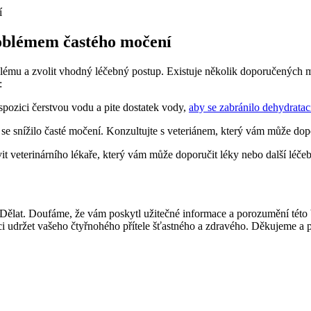
roblémem častého močení
problému a zvolit vhodný léčebný postup. Existuje několik doporučených
:
ispozici čerstvou vodu a pite dostatek vody,
aby se zabránilo dehydratac
se snížilo časté močení. Konzultujte s veteriánem, který vám může dop
t veterinárního lékaře, který vám může doporučit léky nebo další léče
Co Dělat. Doufáme, že vám poskytl užitečné informace a porozumění této
ci udržet vašeho čtyřnohého přítele šťastného a zdravého. Děkujeme a