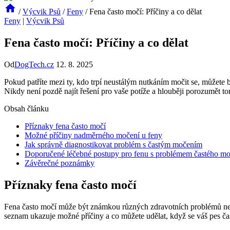
/
Výcvik Psů
/
Feny
/
Fena často močí: Příčiny a co dělat
Feny
|
Výcvik Psů
Fena často močí: Příčiny a co dělat
Od
DogTech.cz
12. 8. 2025
Pokud patříte mezi ty, kdo trpí neustálým nutkáním močit se, můžete b
Nikdy není pozdě najít řešení pro vaše potíže a hlouběji porozumět tom
Obsah článku
Příznaky fena často močí
Možné příčiny nadměrného močení u feny
Jak správně diagnostikovat problém s častým močením
Doporučené léčebné postupy pro fenu s problémem častého mo
Závěrečné poznámky
Příznaky fena často močí
Fena často močí může být známkou různých zdravotních problémů nebo
seznam ukazuje možné příčiny a co můžete udělat, když se váš pes ča