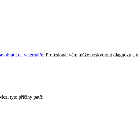
se obrátit na veterináře
. Profesionál vám může poskytnout diagnózu a do
zi tyto příčiny patří: