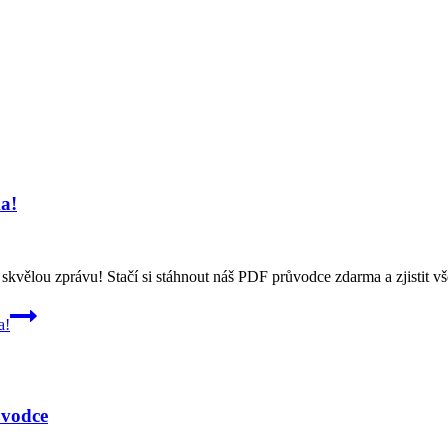
a!
u zprávu! Stačí si stáhnout náš PDF průvodce zdarma a zjistit všec
a!
ůvodce