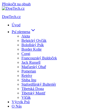
Přeskočit na obsah
DogTech.cz
Úvod
Psí plemena
Akita
Belgický Ovčák
Boloňský Psík
Border Kolie
Corgi
Francouzský Buldoček
Jack Russell
Maďarský Ohař
Pomerian
Retrívr
Shiba Inu
Stafordšírský Bulteriér
Tibetská Doga
Tibetský Mastif
Vlčák
Výcvik Psů
O Nás