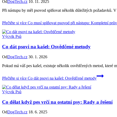
Od
DogTech.cz
10. 11. 2025
Při nástupu by měl psovod splňovat několik důležitých požadavků. V
Přečtěte si více
Co musí splňovat psovod při nástupu: Kompletní prů
Výcvik Psů
Co dát psovi na kašel: Osvědčené metody
Od
DogTech.cz
30. 1. 2026
Pokud má váš pes kašel, existuje několik osvědčených metod, které m
Přečtěte si více
Co dát psovi na kašel: Osvědčené metody
Výcvik Psů
Co dělat když pes vrčí na ostatní psy: Rady a řešení
Od
DogTech.cz
18. 6. 2025