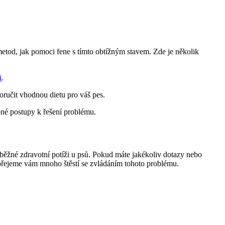
 metod, jak pomoci fene s tímto obtížným stavem. Zde je několik
i
.
oručit vhodnou dietu pro váš pes.
bné postupy k řešení problému.
 běžné zdravotní potíži u psů. Pokud máte jakékoliv dotazy nebo
 přejeme vám mnoho štěstí se zvládáním tohoto problému.