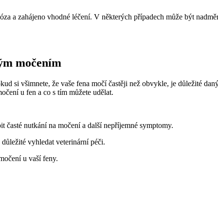
iagnóza a zahájeno vhodné léčení. V některých případech může být na
stým močením
d si všimnete, že vaše fena močí častěji než obvykle, je důležité daný
ení u fen a co s tím můžete udělat.
 časté nutkání na močení a další nepříjemné symptomy.
ůležité vyhledat veterinární péči.
močení u vaší feny.