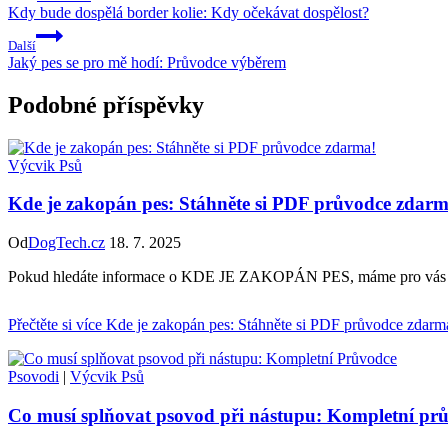
Kdy bude dospělá border kolie: Kdy očekávat dospělost?
Další
Jaký pes se pro mě hodí: Průvodce výběrem
Podobné příspěvky
Výcvik Psů
Kde je zakopán pes: Stáhněte si PDF průvodce zdarm
Od
DogTech.cz
18. 7. 2025
Pokud hledáte informace o KDE JE ZAKOPÁN PES, máme pro vás skvělo
Přečtěte si více
Kde je zakopán pes: Stáhněte si PDF průvodce zdarm
Psovodi
|
Výcvik Psů
Co musí splňovat psovod při nástupu: Kompletní pr