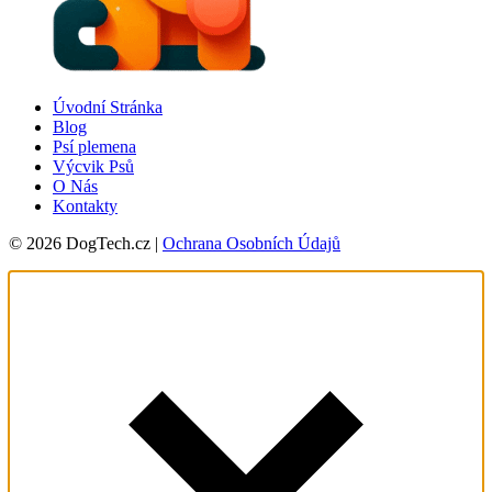
Úvodní Stránka
Blog
Psí plemena
Výcvik Psů
O Nás
Kontakty
© 2026 DogTech.cz |
Ochrana Osobních Údajů