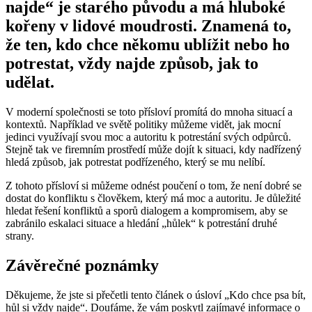
najde“ je starého původu a má hluboké
kořeny v lidové moudrosti. Znamená to,
že ten, kdo chce někomu ublížit nebo ho
potrestat, vždy najde způsob, jak to
udělat.
V moderní společnosti se toto přísloví promítá do mnoha situací a
kontextů. Například ve světě politiky můžeme vidět, jak mocní
jedinci využívají svou moc a autoritu k potrestání svých odpůrců.
Stejně tak ve firemním prostředí může dojít k situaci, kdy nadřízený
hledá způsob, jak potrestat podřízeného, který se mu nelíbí.
Z tohoto přísloví si můžeme odnést poučení o tom, že není dobré se
dostat do konfliktu s člověkem, který má moc a autoritu. Je důležité
hledat řešení konfliktů a sporů dialogem a kompromisem, aby se
zabránilo eskalaci situace a hledání „hůlek“ k potrestání druhé
strany.
Závěrečné poznámky
Děkujeme, že jste si přečetli tento článek o úsloví „Kdo chce psa bít,
hůl si vždy najde“. Doufáme, že vám poskytl zajímavé informace o