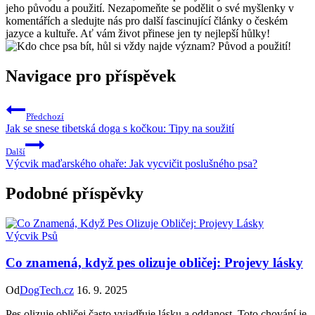
jeho původu a použití. Nezapomeňte se podělit o své myšlenky v
komentářích a sledujte nás pro další fascinující články o českém
jazyce a kultuře. Ať vám život přinese jen ty nejlepší hůlky!
Navigace pro příspěvek
Předchozí
Jak se snese tibetská doga s kočkou: Tipy na soužití
Další
Výcvik maďarského ohaře: Jak vycvičit poslušného psa?
Podobné příspěvky
Výcvik Psů
Co znamená, když pes olizuje obličej: Projevy lásky
Od
DogTech.cz
16. 9. 2025
Pes olizuje obličej často vyjadřuje lásku a oddanost. Toto chování je