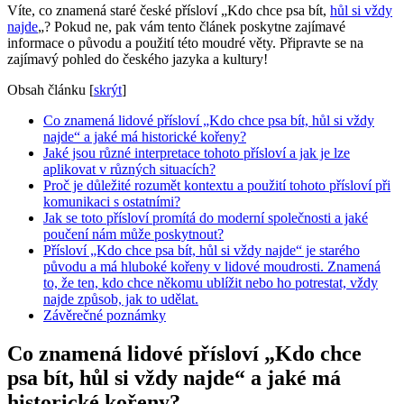
Víte, co znamená staré české přísloví „Kdo chce psa bít,
hůl si vždy
najde
„? Pokud ne, pak vám tento článek poskytne zajímavé
informace o původu a použití této moudré věty. Připravte se na
zajímavý pohled do českého jazyka a kultury!
Obsah článku
[
skrýt
]
Co znamená lidové přísloví „Kdo chce psa bít, hůl si vždy
najde“ a jaké má historické kořeny?
Jaké jsou různé interpretace tohoto přísloví a jak je lze
aplikovat v různých situacích?
Proč je důležité rozumět kontextu a použití tohoto přísloví při
komunikaci s ostatními?
Jak se toto přísloví promítá do moderní společnosti a jaké
poučení nám může poskytnout?
Přísloví „Kdo chce psa bít, hůl si vždy najde“ je starého
původu a má hluboké kořeny v lidové moudrosti. Znamená
to, že ten, kdo chce někomu ublížit nebo ho potrestat, vždy
najde způsob, jak to udělat.
Závěrečné poznámky
Co znamená lidové přísloví „Kdo chce
psa bít, hůl si vždy najde“ a jaké má
historické kořeny?