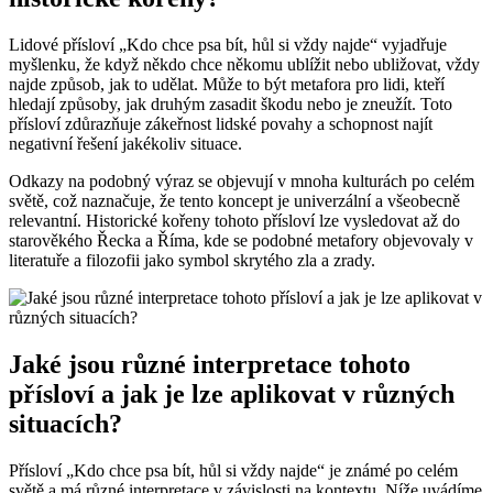
Lidové přísloví „Kdo chce psa bít, hůl si vždy najde“ vyjadřuje
myšlenku, že když někdo chce někomu ublížit nebo ubližovat, vždy
najde způsob, jak to udělat. Může to být metafora pro lidi, kteří
hledají způsoby, jak druhým zasadit škodu nebo je zneužít. Toto
přísloví zdůrazňuje zákeřnost lidské povahy a schopnost najít
negativní řešení jakékoliv situace.
Odkazy na podobný výraz se objevují v mnoha kulturách po celém
světě, což naznačuje, že tento koncept je univerzální a všeobecně
relevantní. Historické kořeny tohoto přísloví lze vysledovat až do
starověkého Řecka a Říma, kde se podobné metafory objevovaly v
literatuře a filozofii jako symbol skrytého zla a zrady.
Jaké jsou různé interpretace tohoto
přísloví a jak je lze aplikovat v různých
situacích?
Přísloví „Kdo chce psa bít, hůl si vždy najde“ je známé po celém
světě a má různé interpretace v závislosti na kontextu. Níže uvádíme