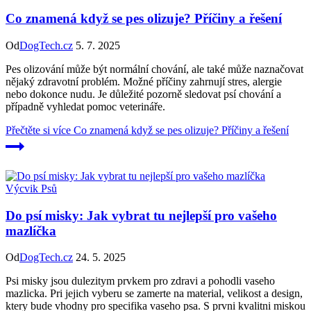
Co znamená když se pes olizuje? Příčiny a řešení
Od
DogTech.cz
5. 7. 2025
Pes olizování může být normální chování, ale také může naznačovat
nějaký zdravotní problém. Možné příčiny zahrnují stres, alergie
nebo dokonce nudu. Je důležité pozorně sledovat psí chování a
případně vyhledat pomoc veterináře.
Přečtěte si více
Co znamená když se pes olizuje? Příčiny a řešení
Výcvik Psů
Do psí misky: Jak vybrat tu nejlepší pro vašeho
mazlíčka
Od
DogTech.cz
24. 5. 2025
Psi misky jsou dulezitym prvkem pro zdravi a pohodli vaseho
mazlicka. Pri jejich vyberu se zamerte na material, velikost a design,
ktery bude vhodny pro specifika vaseho psa. S prvni kvalitni miskou