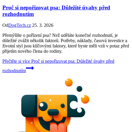
Proč si nepořizovat psa: Důležité úvahy před
rozhodnutím
Od
DogTech.cz
25. 3. 2026
Přemýšlíte o pořízení psa? Než uděláte konečné rozhodnutí, je
důležité zvážit několik faktorů. Potřeby, náklady, časová investice a
životní styl jsou klíčovými faktory, které byste měli vzít v potaz před
přijetím nového člena do rodiny.
Přečtěte si více
Proč si nepořizovat psa: Důležité úvahy před
rozhodnutím