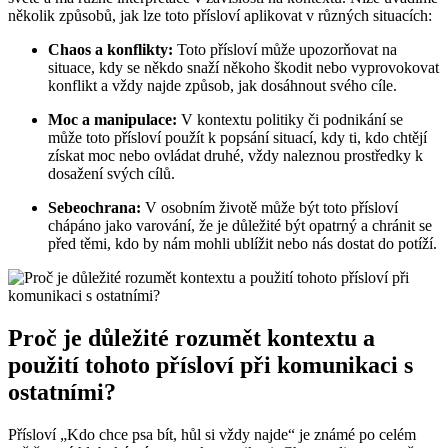
několik způsobů, jak lze toto přísloví aplikovat v různých situacích:
Chaos a konflikty:
Toto přísloví může upozorňovat na
situace, kdy se někdo snaží někoho škodit nebo vyprovokovat
konflikt a vždy najde způsob, jak dosáhnout svého cíle.
Moc a manipulace:
V kontextu politiky či podnikání se
může toto přísloví použít k popsání situací, kdy ti, kdo chtějí
získat moc nebo ovládat druhé, vždy naleznou prostředky k
dosažení svých cílů.
Sebeochrana:
V osobním životě může být toto přísloví
chápáno jako varování, že je důležité být opatrný a chránit se
před těmi, kdo by nám mohli ublížit nebo nás dostat do potíží.
Proč je důležité rozumět kontextu a
použití tohoto přísloví při komunikaci s
ostatními?
Přísloví „Kdo chce psa bít, hůl si vždy najde“ je známé po celém