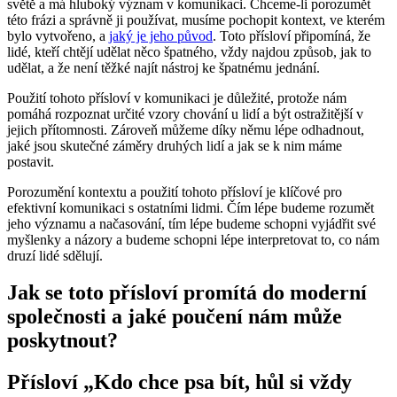
světě a má hluboký význam v komunikaci. Chceme-li porozumět
této frázi a správně ji používat, musíme pochopit kontext, ve kterém
bylo vytvořeno, a
jaký je jeho původ
. Toto přísloví připomíná, že
lidé, kteří chtějí udělat něco špatného, vždy najdou způsob, jak to
udělat, a že není těžké najít nástroj ke špatnému jednání.
Použití tohoto přísloví v komunikaci je důležité, protože nám
pomáhá rozpoznat určité vzory chování u lidí a být ostražitější v
jejich přítomnosti. Zároveň můžeme díky němu lépe odhadnout,
jaké jsou skutečné záměry druhých lidí a jak se k nim máme
postavit.
Porozumění kontextu a použití tohoto přísloví je klíčové pro
efektivní komunikaci s ostatními lidmi. Čím lépe budeme rozumět
jeho významu a načasování, tím lépe budeme schopni vyjádřit své
myšlenky a názory a budeme schopni lépe interpretovat to, co nám
druzí lidé sdělují.
Jak se toto přísloví promítá do moderní
společnosti a jaké poučení nám může
poskytnout?
Přísloví „Kdo chce psa bít, hůl si vždy