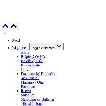
Úvod
Psí plemena
Toggle child menu
Akita
Belgický Ovčák
Boloňský Psík
Border Kolie
Corgi
Francouzský Buldoček
Jack Russell
Maďarský Ohař
Pomerian
Retrívr
Shiba Inu
Stafordšírský Bulteriér
Tibetská Doga