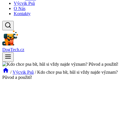
Výcvik Psů
O Nás
Kontakty
DogTech.cz
/
Výcvik Psů
/
Kdo chce psa bít, hůl si vždy najde význam?
Původ a použití!