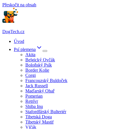
Přeskočit na obsah
DogTech.cz
Úvod
Psí plemena
Akita
Belgický Ovčák
Boloňský Psík
Border Kolie
Corgi
Francouzský Buldoček
Jack Russell
Maďarský Ohař
Pomerian
Retrívr
Shiba Inu
Stafordšírský Bulteriér
Tibetská Doga
Tibetský Mastif
Vlčák