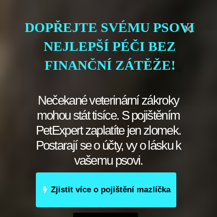
DOPŘEJTE SVÉMU PSOVI
NEJLEPŠÍ PÉČI BEZ
FINANČNÍ ZÁTĚŽE!
Nečekané veterinární zákroky
mohou stát tisíce. S pojištěním
PetExpert zaplatíte jen zlomek.
Postarají se o účty, vy o lásku k
vašemu psovi.
Klíčové Příkazy Pro Poslušnost
Maďarského Ohaře
Zjistit více o pojištění mazlíčka
Maďarský Ohař je inteligentní a loajální
plemeno, které se snadno učí novým