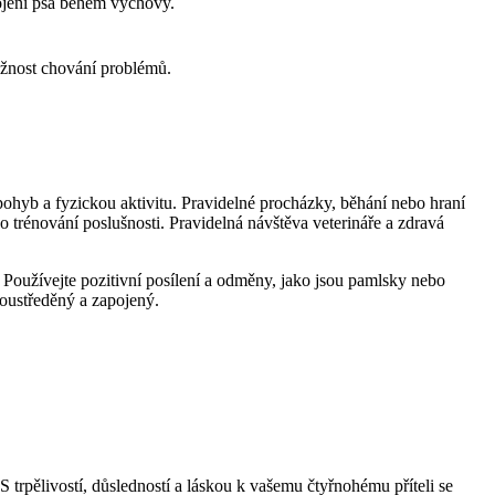
ojení psa během výchovy.
žnost chování problémů.
ohyb a fyzickou aktivitu. Pravidelné procházky, běhání nebo hraní
 trénování poslušnosti. Pravidelná návštěva veterináře a zdravá
 Používejte pozitivní posílení a odměny, jako jsou pamlsky nebo
 soustředěný a zapojený.
pělivostí, důsledností a láskou k vašemu čtyřnohému příteli se