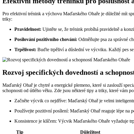
Efektivní metody tréninku pro poslušnost a
Pro efektivní trénink a výchovu Maďarského Ohaře je důležité mít sp
triky:
Pravidelnost:
Ujistěte se, že trénink probíhá pravidelně a konz
Posilování pozitivního chování:
Odměňujte psa za správné cho
Trpělivost:
Buďte trpěliví a důslední ve výcviku. Každý pes se u
Rozvoj specifických dovedností a schopn
Maďarský Ohař je chytré a energické plemeno, které si zaslouží speci
schopnosti od útlého věku. Zde jsou některé tipy a triky, které vá
Začněte výcvik co nejdříve: Maďarský Ohař je velmi inteligent
Používejte pozitivní posílení: Maďarský Ohař reaguje lépe na 
Konsistence je klíčem: Výcvik Maďarského Ohaře vyžaduje trpěli
Tip
Důležitost