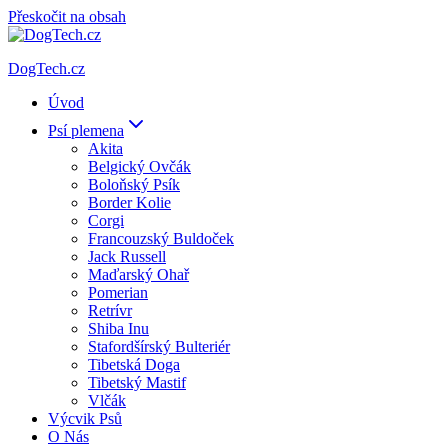
Přeskočit na obsah
DogTech.cz
Úvod
Psí plemena
Akita
Belgický Ovčák
Boloňský Psík
Border Kolie
Corgi
Francouzský Buldoček
Jack Russell
Maďarský Ohař
Pomerian
Retrívr
Shiba Inu
Stafordšírský Bulteriér
Tibetská Doga
Tibetský Mastif
Vlčák
Výcvik Psů
O Nás