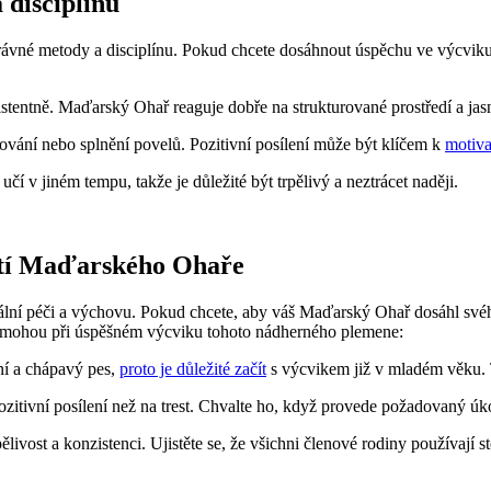
 disciplínu
rávné metody a disciplínu. Pokud chcete dosáhnout úspěchu ve výcviku
istentně. Maďarský Ohař reaguje dobře na strukturované prostředí a jas
vání nebo splnění povelů. Pozitivní posílení může být klíčem k
motiva
čí v jiném tempu, takže je důležité být trpělivý a neztrácet naději.
ostí Maďarského Ohaře
ální péči a výchovu. Pokud chcete, aby váš Maďarský Ohař dosáhl svého
m pomohou při úspěšném výcviku tohoto nádherného plemene:
ní a chápavý pes,
proto je důležité začít
s výcvikem již v mladém věku. 
pozitivní posílení než na trest. Chvalte ho, když provede požadovaný ú
vost a konzistenci. Ujistěte se, že všichni členové rodiny používají 