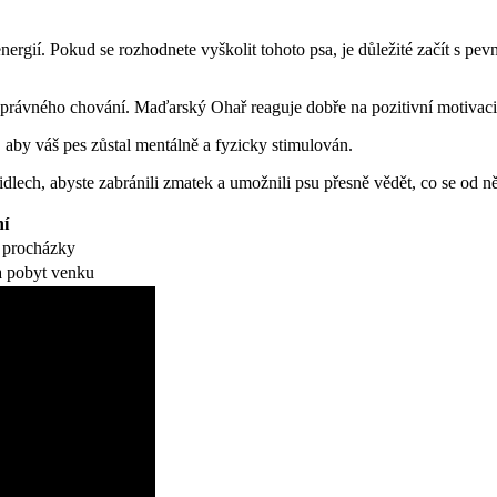
nergií. Pokud se rozhodnete vyškolit tohoto psa, je důležité začít s p
právného chování. Maďarský Ohař reaguje dobře na pozitivní motivaci
, aby váš pes zůstal mentálně a fyzicky stimulován.
dlech, abyste zabránili zmatek a umožnili psu přesně vědět, co se od n
ní
é procházky
 a pobyt venku