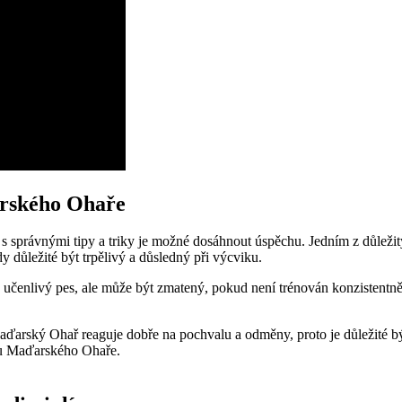
arského Ohaře
správnými tipy a triky je možné dosáhnout úspěchu. Jedním z důležitýc
 důležité být trpělivý a důsledný při výcviku.
čenlivý pes, ale může být zmatený, pokud není trénován konzistentně. J
Maďarský Ohař reaguje dobře na pochvalu a odměny, proto je důležité b
ku Maďarského Ohaře.