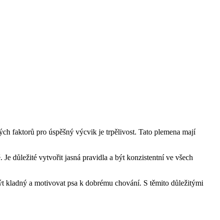
h faktorů pro úspěšný výcvik je trpělivost. Tato plemena mají
e důležité vytvořit jasná pravidla a být konzistentní ve všech
ýt kladný a motivovat psa k dobrému chování. S těmito důležitými