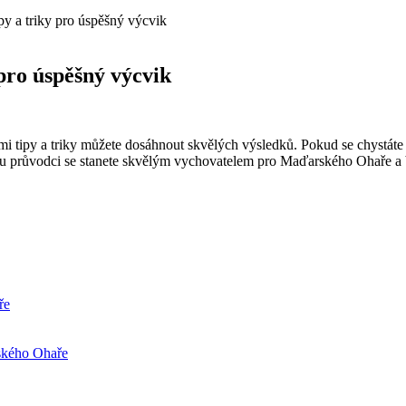
y a triky pro úspěšný výcvik
pro úspěšný výcvik
tipy a triky můžete dosáhnout skvělých výsledků. Pokud se chystáte vy
 průvodci se stanete skvělým vychovatelem pro Maďarského Ohaře a b
ře
ského Ohaře