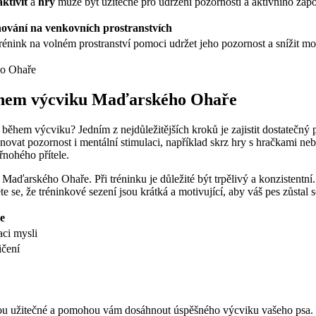
aktivit
a
hry
může být užitečné pro udržení pozornosti a aktivního zap
nování na venkovních prostranstvích
ink na volném prostranství pomoci udržet jeho pozornost a snížit mo
během výcviku Maďarského Ohaře
ěhem výcviku? Jedním z nejdůležitějších kroků je zajistit dostatečný p
ovat pozornost i mentální stimulaci, například skrz hry s hračkami nebo
řnohého přítele.
ďarského Ohaře. Při tréninku je důležité být trpělivý a konzistentní.
te se, že tréninkové sezení jsou krátká a motivující, aby váš pes zůstal
e
aci mysli
ičení
 užitečné a pomohou vám dosáhnout úspěšného výcviku vašeho psa. S tr