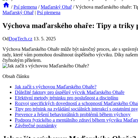
/
Psí plemena
/
Maďarský Ohař
/
Výchova maďarského ohaře: Tip
Maďarský Ohař
|
Psí plemena
Výchova maďarského ohaře: Tipy a triky 
Od
DogTech.cz
13. 5. 2025
Výchova Maďarského Ohaře může být náročný proces, ale s správnými 
rady, které vám pomohou dosáhnout úspěšného výcviku. Díky našemu
čtyřnohým přítelem.
Obsah článku
Jak začít s výchovou Maďarského Ohaře?
Důležité faktory pro úspěšný výcvik Maďarského Ohaře
Efektivní metody tréninku pro poslušnost a disciplínu
Rozvoj specifických dovedností a schopností Maďarského Oha
Tipy pro trénink na zvládání sociálních interakcí s ostatními psy
Prevence a řešení behaviorálních problémů během výchovy
Podpora fyzického a mentálního zdraví během výcviku Maďar
Závěrečné poznámky