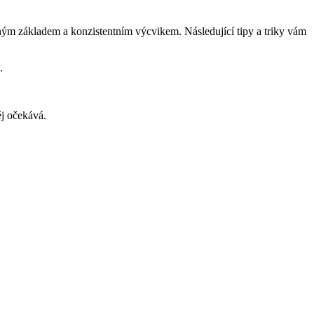
evným základem a konzistentním výcvikem. Následující tipy a triky vám
.
ěj očekává.