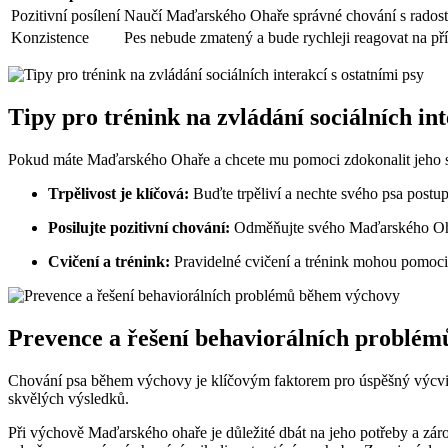
Pozitivní posílení
Naučí Maďarského Ohaře správné chování s radost
Konzistence
Pes nebude zmatený a bude rychleji reagovat na př
Tipy pro trénink na zvládání sociálních int
Pokud máte Maďarského Ohaře a chcete mu pomoci zdokonalit jeho schop
Trpělivost je klíčová:
Buďte trpěliví a nechte svého psa postu
Posilujte pozitivní chování:
Odměňujte svého Maďarského Ohaře z
Cvičení a trénink:
Pravidelné cvičení a trénink mohou pomoci z
Prevence a řešení behaviorálních problé
Chování psa během výchovy je klíčovým faktorem pro úspěšný výcvik
skvělých výsledků.
Při výchově Maďarského ohaře je důležité dbát na jeho potřeby a záro