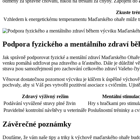
odměny za správné chování, nikoli na trestání za chyby. Zapojení do
Zkuste tré
Vzhledem k energetickému temperamentu Maďarského ohaře může trén
Podpora fyzického a mentálního zdraví 
Jak správně podporovat fyzické a mentální zdraví Maďarského Ohaře b
venku pomáhá udržovat psa zdravého a šťastného. Dále je důležité věn
strava jsou samozřejmostí pro zachování celkového zdraví Vašeho čty
Věnovat dostatečnou pozornost výcviku je klíčem k úspěšné výchově Ma
pochvaly, aby si Váš pes vytvořil pozitivní asociace s cvičením. Ujistě
Zdravý výživný režim
Mentální stimulac
Podávání vyvážené stravy plné živin
Hry s hračkami pro stimul
Pravidelné kontrolní návštěvy u veterináře
Poslušnostní tréninky a cv
Závěrečné poznámky
Doufáme, že vám naše tipy a triky k výchově maďarského ohaře budou