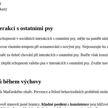
í
íkazy
erakcí s ostatními psy
nosti v sociálních interakcích s ostatními psy, mějte na paměti násle
povat vlastním tempem při seznamování s novými psy. Neposuzujte ho z
a dobré chování při interakcích s ostatními psy. Buďte však konzisten
lepšit schopnosti vašeho psa v interakcích s ostatními psy. Zvažte nav
mů během výchovy
 Maďarského ohaře. Prevence a řešení behaviorálních problémů mohou 
veň stanovit jasné hranice.
Kladné posílení
a
konzistence
jsou klíčov