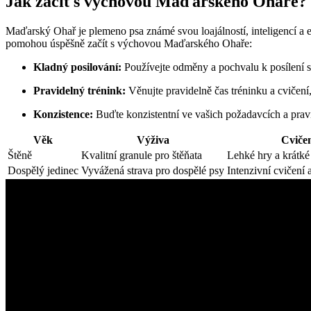
Jak začít s výchovou Maďarského Ohaře?
Maďarský Ohař je plemeno psa známé svou loajálností, inteligencí a e
pomohou úspěšně začít s výchovou Maďarského Ohaře:
Kladný posilování:
Používejte odměny a pochvalu k posílení s
Pravidelný trénink:
Věnujte pravidelně čas tréninku a cvičení
Konzistence:
Buďte konzistentní ve vašich požadavcích a pravi
Věk
Výživa
Cviče
Štěně
Kvalitní granule pro štěňata
Lehké hry a krátk
Dospělý jedinec
Vyvážená strava pro dospělé psy
Intenzivní cvičení