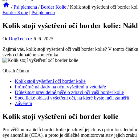
/
Psí plemena
/
Border Kolie
/
Kolik stojí vyšetření očí border ko
Border Kolie
|
Psí plemena
Kolik stojí vyšetření očí border kolie: Nák
Od
DogTech.cz
6. 6. 2025
Zajímá vás, kolik stojí vyšetření očí vaší border kolie? V tomto člá
svého chlupatého společníka.
Obsah článku
Kolik stojí vyšetření očí border kolie
Průměrné náklady na oční vyšetření u veteriáře
Důležitost pravidelné péče o zdraví očí vaší border kolie
Specifické oblasti vyšetření očí, na které byste měli zaměřit
Závěrem
Kolik stojí vyšetření očí border kolie
Pro většinu majitelů border kolie je zdraví jejich psa prioritou. Jedn
eye anomálie (CEA), a proto je důležité monitorovat stav jejich zraku