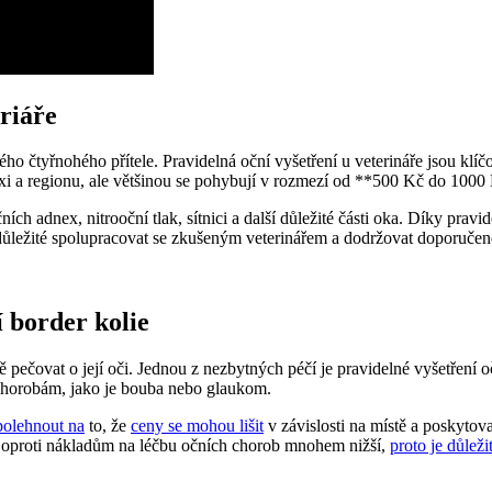
riáře
svého čtyřnohého přítele. Pravidelná oční vyšetření u veterináře jsou k
praxi a regionu, ale většinou se pohybují v rozmezí od **500 Kč do 1000
ních adnex, nitrooční tlak, sítnici a další důležité části oka. Díky pra
 důležité spolupracovat se zkušeným veterinářem a dodržovat doporučené
í border kolie
lně pečovat o její oči. Jednou z nezbytných péčí je pravidelné vyšetření
 chorobám, jako je bouba nebo glaukom.
polehnout na
to, že
ceny se mohou lišit
v závislosti na místě a poskytov
t oproti nákladům na léčbu očních chorob mnohem nižší,
proto je důleži