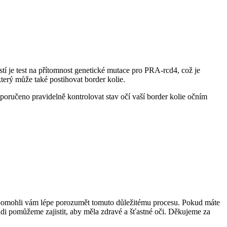
stí je test na přítomnost genetické mutace pro PRA-rcd4, což je
terý může také postihovat border kolie.
poručeno pravidelně kontrolovat stav očí vaší border kolie očním
 a pomohli vám lépe porozumět tomuto důležitému procesu. Pokud máte
rádi pomůžeme zajistit, aby měla zdravé a šťastné oči. Děkujeme za