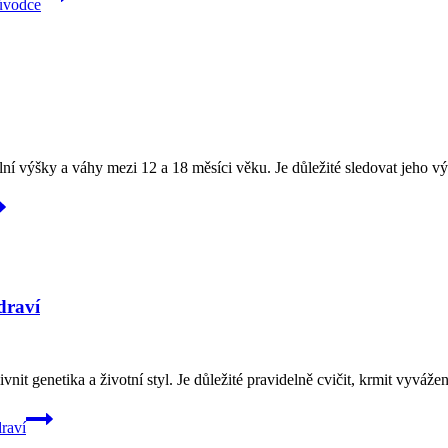
růvodce
 výšky a váhy mezi 12 a 18 měsíci věku. Je důležité sledovat jeho vývo
draví
vnit genetika a životní styl. Je důležité pravidelně cvičit, krmit vyváž
raví