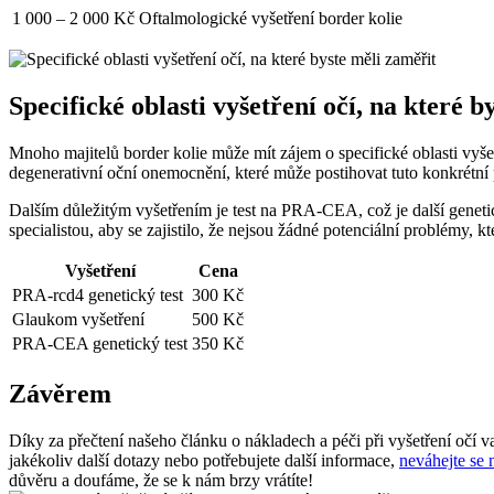
1 000 – 2 000 Kč
Oftalmologické vyšetření border kolie
Specifické oblasti vyšetření očí, na které b
Mnoho majitelů border kolie může mít zájem o specifické oblasti vyšet
degenerativní oční onemocnění, které může postihovat tuto konkrétní p
Dalším důležitým vyšetřením je test na PRA-CEA, což je další geneti
specialistou, aby se zajistilo, že nejsou žádné potenciální problémy, 
Vyšetření
Cena
PRA-rcd4 genetický test
300 Kč
Glaukom vyšetření
500 Kč
PRA-CEA genetický test
350 Kč
Závěrem
Díky za přečtení našeho článku o nákladech a péči při vyšetření očí
jakékoliv další dotazy nebo potřebujete další informace,
neváhejte se n
důvěru a doufáme, že se k nám brzy vrátíte!