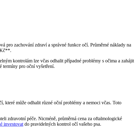
líčová pro zachování zdraví a správné funkce očí. Průměrné náklady na
 Kč**.
videlným kontrolám lze včas odhalit případné problémy s očima a zahájit
 termíny pro oční vyšetření.
 očí, které může odhalit různé oční problémy a nemoci včas. Toto
ateli zdravotní péče. Nicméně, průměrná cena za oftalmologické
té investovat
do pravidelných kontrol očí vašeho psa.