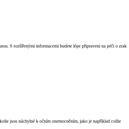
nnou. S rozšířenými informacemi budete lépe připraveni na péči o zrak
er kolie jsou náchylné k očním onemocněním, jako je například collie