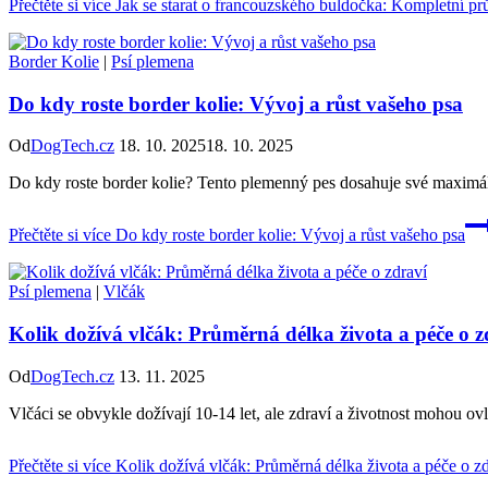
Přečtěte si více
Jak se starat o francouzského buldočka: Kompletní p
Border Kolie
|
Psí plemena
Do kdy roste border kolie: Vývoj a růst vašeho psa
Od
DogTech.cz
18. 10. 2025
18. 10. 2025
Do kdy roste border kolie? Tento plemenný pes dosahuje své maximální
Přečtěte si více
Do kdy roste border kolie: Vývoj a růst vašeho psa
Psí plemena
|
Vlčák
Kolik dožívá vlčák: Průměrná délka života a péče o z
Od
DogTech.cz
13. 11. 2025
Vlčáci se obvykle dožívají 10-14 let, ale zdraví a životnost mohou ovli
Přečtěte si více
Kolik dožívá vlčák: Průměrná délka života a péče o zd