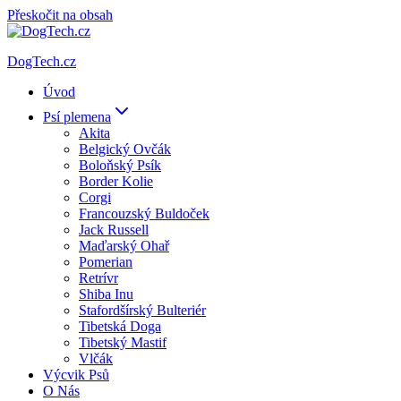
Přeskočit na obsah
DogTech.cz
Úvod
Psí plemena
Akita
Belgický Ovčák
Boloňský Psík
Border Kolie
Corgi
Francouzský Buldoček
Jack Russell
Maďarský Ohař
Pomerian
Retrívr
Shiba Inu
Stafordšírský Bulteriér
Tibetská Doga
Tibetský Mastif
Vlčák
Výcvik Psů
O Nás