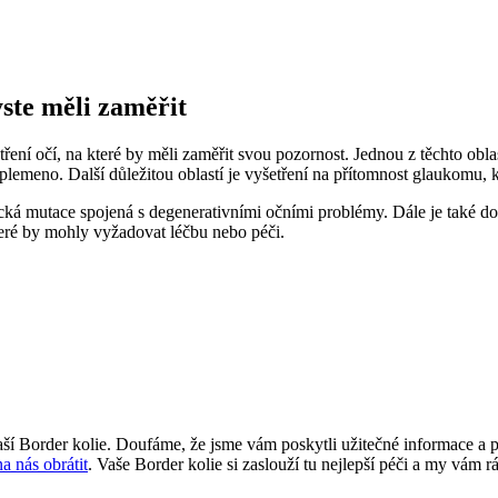
yste měli zaměřit
ření očí, na které by měli zaměřit svou pozornost. Jednou z těchto obla
lemeno. Další důležitou oblastí je vyšetření na přítomnost glaukomu, k
cká mutace spojená s degenerativními očními problémy. Dále je také do
které by mohly vyžadovat léčbu nebo péči.
 vaší Border kolie. Doufáme, že jsme vám poskytli užitečné informace
a nás obrátit
. Vaše Border kolie si zaslouží tu nejlepší péči a my vám 