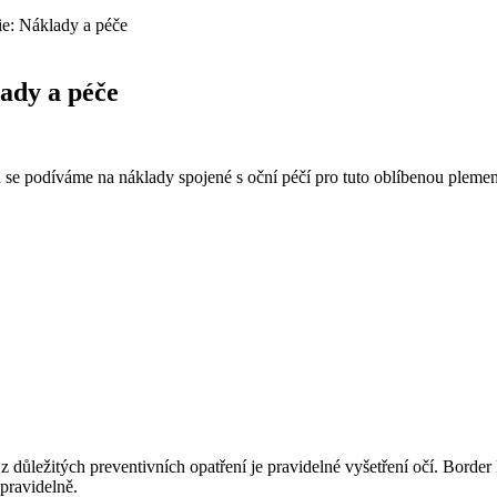
lie: Náklady a péče
lady a péče
nku se podíváme na náklady spojené s oční péčí pro tuto oblíbenou pleme
ím z důležitých preventivních opatření je pravidelné vyšetření očí. Bord
 pravidelně.