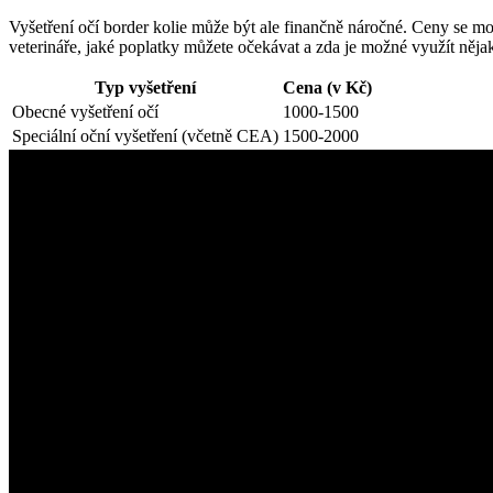
Vyšetření očí border kolie může být ale finančně náročné. Ceny se moho
veterináře, jaké poplatky můžete očekávat a zda je možné využít něja
Typ vyšetření
Cena (v Kč)
Obecné vyšetření očí
1000-1500
Speciální oční vyšetření (včetně CEA)
1500-2000