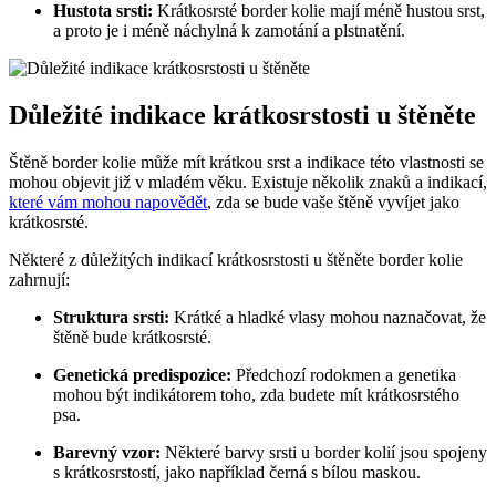
Hustota srsti:
Krátkosrsté border kolie mají méně hustou srst,
a proto je i méně náchylná k zamotání a plstnatění.
Důležité indikace krátkosrstosti u štěněte
Štěně border kolie může mít krátkou srst a indikace této vlastnosti se
mohou objevit již v mladém věku. Existuje několik znaků a indikací,
které vám mohou napovědět
, zda se bude vaše štěně vyvíjet jako
krátkosrsté.
Některé z důležitých indikací krátkosrstosti u štěněte border kolie
zahrnují:
Struktura srsti:
Krátké a hladké vlasy mohou naznačovat, že
štěně bude krátkosrsté.
Genetická predispozice:
Předchozí rodokmen a genetika
mohou být indikátorem toho, zda budete mít krátkosrstého
psa.
Barevný vzor:
Některé barvy srsti u border kolií jsou spojeny
s krátkosrstostí, jako například černá s bílou maskou.