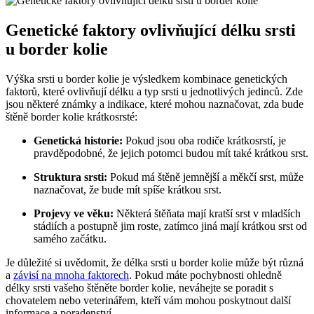
Genetické faktory ovlivňující délku srsti
u border kolie
Výška srsti u border kolie je výsledkem kombinace genetických
faktorů, které ovlivňují délku a typ srsti u jednotlivých jedinců. Zde
jsou některé známky a indikace, které mohou naznačovat, zda bude
štěně border kolie krátkosrsté:
Genetická historie:
Pokud jsou oba rodiče krátkosrstí, je
pravděpodobné, že jejich potomci budou mít také krátkou srst.
Struktura srsti:
Pokud má štěně jemnější a měkčí srst, může
naznačovat, že bude mít spíše krátkou srst.
Projevy ve věku:
Některá štěňata mají kratší srst v mladších
stádiích a postupně jim roste, zatímco jiná mají krátkou srst od
samého začátku.
Je důležité si uvědomit, že délka srsti u border kolie může být různá
a
závisí na mnoha faktorech
. Pokud máte pochybnosti ohledně
délky srsti vašeho štěněte border kolie, neváhejte se poradit s
chovatelem nebo veterinářem, kteří vám mohou poskytnout další
informace a poradenství.