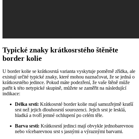
Typické znaky krátkosrstého štěněte
border kolie
U border kolie se krátkosrstá varianta vyskytuje poměrně zřídka, ale
existují určité typické znaky, které mohou naznačovat, že se jedná o
krátkosrstého jedince. Pokud máte podezření, že vaše štěně může
patřit k této netypické skupině, můžete se zaměřit na následující
indikace:
Délka srsti:
Krátkosrsté border kolie mají samozřejmě kratší
srst než jejich dlouhosrstí sourozenci. Jejich srst je lesklá,
hladká a tvoří jemné ochlupení po celém těle.
Barva srsti:
Krátkosrstí jedinci mají obvykle jednobarevnou
nebo vícebarevnou srst s jasnými a výraznými barvami.