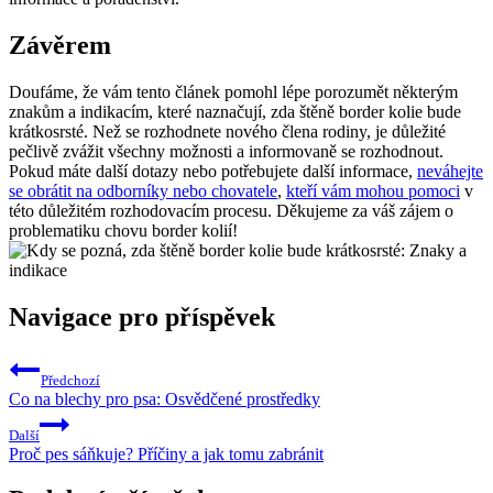
Závěrem
Doufáme, že vám tento článek pomohl lépe porozumět některým
znakům a indikacím, které naznačují, zda štěně border kolie bude
krátkosrsté. Než se rozhodnete nového člena rodiny, je důležité
pečlivě zvážit všechny možnosti a informovaně se rozhodnout.
Pokud máte další dotazy nebo potřebujete další informace,
neváhejte
se obrátit na odborníky nebo chovatele
,
kteří vám mohou pomoci
v
této důležitém rozhodovacím procesu. Děkujeme za váš zájem o
problematiku chovu border kolií!
Navigace pro příspěvek
Předchozí
Co na blechy pro psa: Osvědčené prostředky
Další
Proč pes sáňkuje? Příčiny a jak tomu zabránit