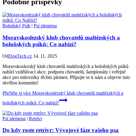
Podobné příspěvky
Boloňský Psík
|
Psí plemena
Moravskoslezský klub chovatelů maltézských a
boloňských psíků: Co nabízí?
Od
DogTech.cz
14. 11. 2025
Moravskoslezský klub chovatelů maltézských a boloňských psíků
nabízí vzdělávací akce, podporu chovatelů, šampionáty i veřejné
akce pro milovníky těchto plemen. Připojte se k nám a objevte tuto
skvělou komunitu!
Přečtěte si více
Moravskoslezský klub chovatelů maltézských a
boloňských psíků: Co nabízí?
Psí plemena
|
Retrívr
Do kdy roste retrívr: Vývojové fáze vašeho psa