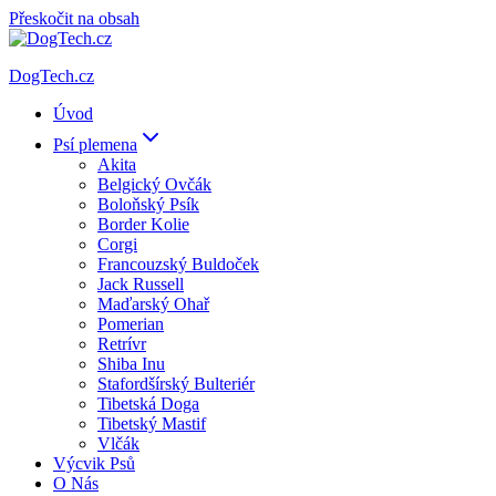
Přeskočit na obsah
DogTech.cz
Úvod
Psí plemena
Akita
Belgický Ovčák
Boloňský Psík
Border Kolie
Corgi
Francouzský Buldoček
Jack Russell
Maďarský Ohař
Pomerian
Retrívr
Shiba Inu
Stafordšírský Bulteriér
Tibetská Doga
Tibetský Mastif
Vlčák
Výcvik Psů
O Nás