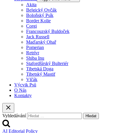
Akita
Belgický Ovčák
Boloňský Psík
Border Kolie
Corgi
Francouzský Buldoček
Jack Russell
Maďarský Ohař
Pomerian
Retrívr
Shiba Inu
Stafordšírský Bulteriér
Tibetská Doga
Tibetský Mastif
Vlčák
Výcvik Psů
O Nás
Kontakty
Vyhledávání
AI Editorial Policy