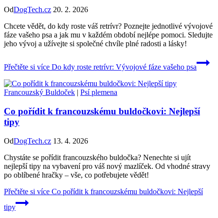
Od
DogTech.cz
20. 2. 2026
Chcete vědět, do kdy roste váš retrívr? Poznejte jednotlivé vývojové
fáze vašeho psa a jak mu v každém období nejlépe pomoci. Sledujte
jeho vývoj a užívejte si společné chvíle plné radosti a lásky!
Přečtěte si více
Do kdy roste retrívr: Vývojové fáze vašeho psa
Francouzský Buldoček
|
Psí plemena
Co pořídit k francouzskému buldočkovi: Nejlepší
tipy
Od
DogTech.cz
13. 4. 2026
Chystáte se pořídit francouzského buldočka? Nenechte si ujít
nejlepší tipy na vybavení pro váš nový mazlíček. Od vhodné stravy
po oblíbené hračky – vše, co potřebujete vědět!
Přečtěte si více
Co pořídit k francouzskému buldočkovi: Nejlepší
tipy