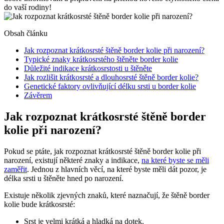
do vaší rodiny!
Obsah článku
Jak rozpoznat krátkosrsté štěně border kolie při narození?
Typické znaky krátkosrstého štěněte border kolie
Důležité indikace krátkosrstosti u štěněte
Jak rozlišit krátkosrsté a dlouhosrsté štěně border kolie?
Genetické faktory ovlivňující délku srsti u border kolie
Závěrem
Jak rozpoznat krátkosrsté štěně border
kolie při narození?
Pokud se ptáte, jak rozpoznat krátkosrsté štěně border kolie při
narození, existují některé znaky a indikace,
na které byste se měli
zaměřit
. Jednou z hlavních věcí, na které byste měli dát pozor, je
délka srsti u štěněte hned po narození.
Existuje několik zjevných znaků, které naznačují, že štěně border
kolie bude krátkosrsté:
Srst je velmi krátká a hladká na dotek.