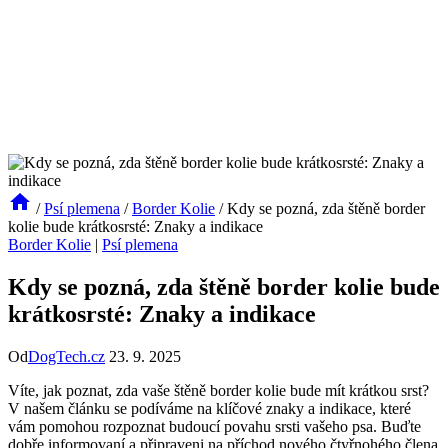
/
Psí plemena
/
Border Kolie
/
Kdy se pozná, zda štěně border
kolie bude krátkosrsté: Znaky a indikace
Border Kolie
|
Psí plemena
Kdy se pozná, zda štěně border kolie bude
krátkosrsté: Znaky a indikace
Od
DogTech.cz
23. 9. 2025
Víte, jak poznat, zda vaše štěně border kolie bude mít krátkou srst?
V našem článku se podíváme na klíčové znaky a indikace, které
vám pomohou rozpoznat budoucí povahu srsti vašeho psa. Buďte
dobře informovaní a připraveni na příchod nového čtyřnohého člena