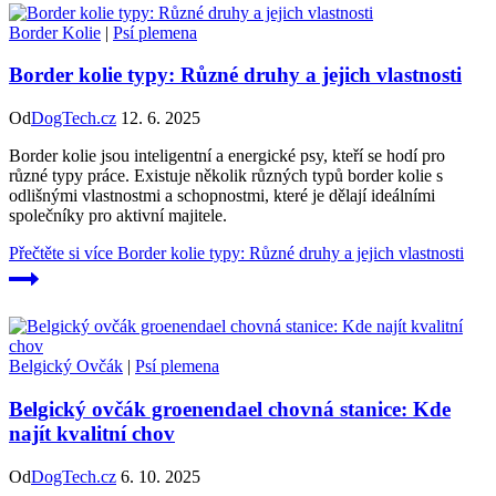
Border Kolie
|
Psí plemena
Border kolie typy: Různé druhy a jejich vlastnosti
Od
DogTech.cz
12. 6. 2025
Border kolie jsou inteligentní a energické psy, kteří se hodí pro
různé typy práce. Existuje několik různých typů border kolie s
odlišnými vlastnostmi a schopnostmi, které je dělají ideálními
společníky pro aktivní majitele.
Přečtěte si více
Border kolie typy: Různé druhy a jejich vlastnosti
Belgický Ovčák
|
Psí plemena
Belgický ovčák groenendael chovná stanice: Kde
najít kvalitní chov
Od
DogTech.cz
6. 10. 2025