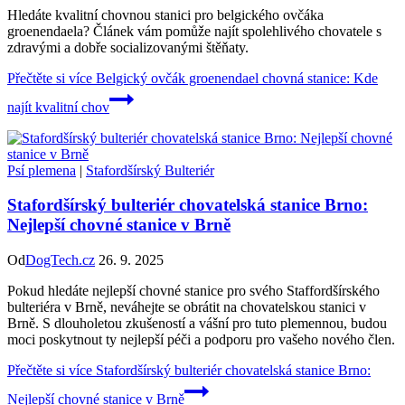
Hledáte kvalitní chovnou stanici pro belgického ovčáka
groenendaela? Článek vám pomůže najít spolehlivého chovatele s
zdravými a dobře socializovanými štěňaty.
Přečtěte si více
Belgický ovčák groenendael chovná stanice: Kde
najít kvalitní chov
Psí plemena
|
Stafordšírský Bulteriér
Stafordšírský bulteriér chovatelská stanice Brno:
Nejlepší chovné stanice v Brně
Od
DogTech.cz
26. 9. 2025
Pokud hledáte nejlepší chovné stanice pro svého Staffordšírského
bulteriéra v Brně, neváhejte se obrátit na chovatelskou stanici v
Brně. S dlouholetou zkušeností a vášní pro tuto plemennou, budou
moci poskytnout ty nejlepší péči a podporu pro vašeho nového člen.
Přečtěte si více
Stafordšírský bulteriér chovatelská stanice Brno:
Nejlepší chovné stanice v Brně