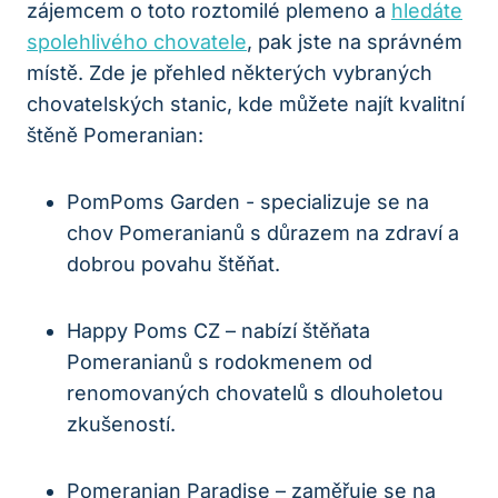
zájemcem o ⁤toto roztomilé⁤ plemeno ‌a
hledáte
spolehlivého ‍chovatele
, pak jste na správném
místě. ⁤Zde je přehled některých vybraných
chovatelských stanic, kde‍ můžete​ najít⁤ kvalitní
štěně Pomeranian:
PomPoms Garden⁤ -⁤ specializuje ⁣se na
chov Pomeranianů s důrazem na zdraví‍ a
dobrou povahu štěňat.
Happy Poms CZ⁣ – nabízí štěňata‍
Pomeranianů s⁣ rodokmenem od
renomovaných chovatelů ​s dlouholetou
‍zkušeností.
Pomeranian Paradise – zaměřuje‌ se ‌na