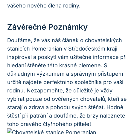
vašeho nového člena rodiny.
Závěrečné Poznámky
Doufáme, že⁣ vás náš ⁤článek o chovatelských
stanicích Pomeranian v Středočeském kraji
inspiroval a poskytl vám užitečné informace při
‌hledání štěněte této krásné plemene. S
důkladným výzkumem a správným⁤ přístupem⁣
určitě najdete perfektního společníka⁣ pro vaši
rodinu. Nezapomeňte, že důležité je vždy
vybírat pouze ​od ověřených chovatelů, kteří se
starají o⁢ zdraví a pohodu svých štěňat. Hodně
štěstí při pátrání‌ a doufáme,⁢ že brzy ⁢naleznete
toho pravého čtyřnohého přítele!