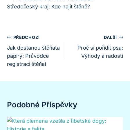
Navigace
PŘEDCHOZÍ
DALŠÍ
Pro
Jak dostanou štěňata
Proč si pořídit psa:
papíry: Průvodce
Výhody a radosti
Příspěvek
registrací štěňat
Podobné Příspěvky