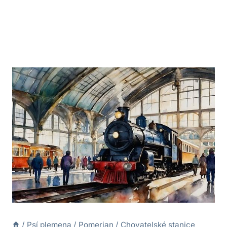
/
Psí plemena
/
Pomerian
/
Chovatelské stanice