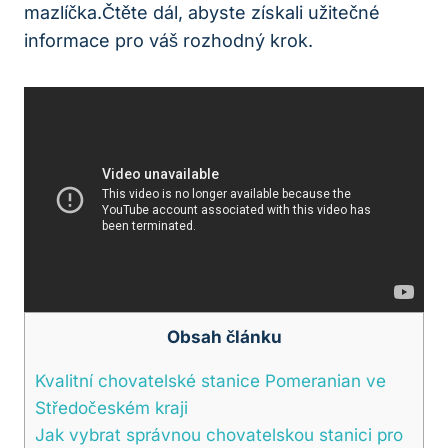
mazlíčka.Čtěte dál, abyste získali užitečné​
informace pro váš rozhodný krok.
Obsah článku
Kvalitní chovatelské stanice Pomeranian ve
Středočeském kraji
Jak ⁤vybrat správnou​ chovatelskou stanici ​pro