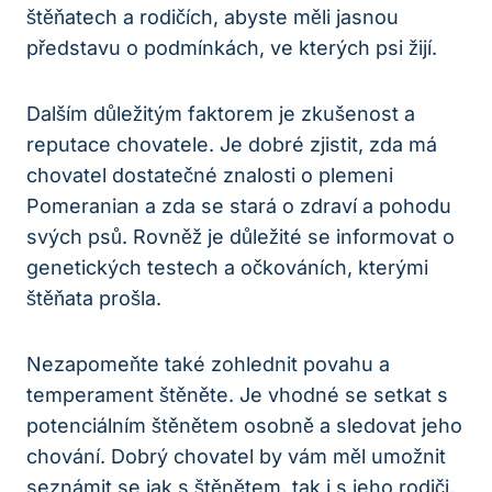
štěňatech a rodičích,⁤ abyste měli jasnou
představu o podmínkách, ve kterých psi žijí.
Dalším důležitým‌ faktorem je⁣ zkušenost a
reputace chovatele. Je dobré zjistit, zda má
chovatel dostatečné znalosti o plemeni
Pomeranian ⁣a zda se stará o ‌zdraví a⁣ pohodu
⁢svých psů. Rovněž je důležité se⁤ informovat o
genetických testech a očkováních, kterými
‌štěňata‍ prošla.
Nezapomeňte také‌ zohlednit povahu a
⁤temperament štěněte. Je vhodné ‍se⁣ setkat s
potenciálním štěnětem osobně ‌a ‍sledovat jeho
chování. Dobrý chovatel​ by vám‌ měl umožnit
seznámit se⁣ jak s‌ štěnětem, tak i s jeho rodiči,⁤