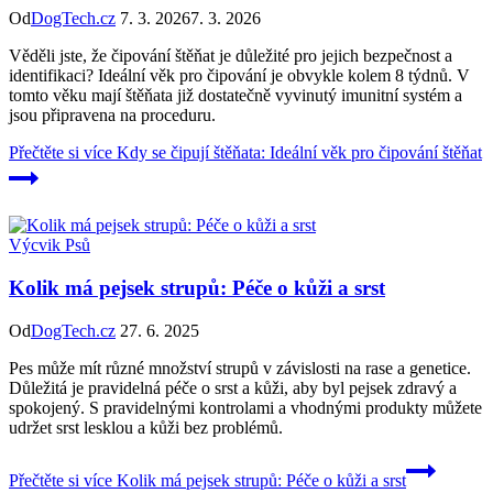
Od
DogTech.cz
7. 3. 2026
7. 3. 2026
Věděli jste, že čipování štěňat je důležité pro jejich bezpečnost a
identifikaci? Ideální věk pro čipování je obvykle kolem 8 týdnů. V
tomto věku mají štěňata již dostatečně vyvinutý imunitní systém a
jsou připravena na proceduru.
Přečtěte si více
Kdy se čipují štěňata: Ideální věk pro čipování štěňat
Výcvik Psů
Kolik má pejsek strupů: Péče o kůži a srst
Od
DogTech.cz
27. 6. 2025
Pes může mít různé množství strupů v závislosti na rase a genetice.
Důležitá je pravidelná péče o srst a kůži, aby byl pejsek zdravý a
spokojený. S pravidelnými kontrolami a vhodnými produkty můžete
udržet srst lesklou a kůži bez problémů.
Přečtěte si více
Kolik má pejsek strupů: Péče o kůži a srst