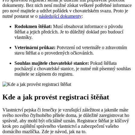
dokumenty. Bez nich není možné získat veškeré potřebné informace
pro nové majitele a udržet pořádek v chovatelském svazu. Proto je
nutné postarat se o
následující dokumenty
:
Rodokmen štěňat:
Musí obsahovat informace o původu
štěňat a jejich předcích. Je to důležitý doklad pro budoucí
vlastníky.
Veterinární průkaz:
Potvrzení od veterináře o zdravotním
stavu štěňat a o provedených očkováních.
Souhlas majitele chovatelské stanice:
Pokud štěňata
pocházejí z chovatelské stanice, je nutné mít písemný souhlas
majitele se zápisem do registru.
Kde a jak provést registraci štěňat
Vlastnictví pejska či fenečky je vzrušující záležitost a jakmile máte
svého nového čtyřnohého přítele doma, je důležité zaregistrovat ho
správně, aby mohl být oficiálně uznán. Registrace štěňat je klíčový
krok pro zajištění správného vlastnictví a zabezpečení vašeho
domácího mazlíčka. Zde je návod, jak na to.