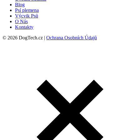
Blog
Psí plemena
Výcvik Psů
O Nás
Kontakty
© 2026 DogTech.cz |
Ochrana Osobních Údajů