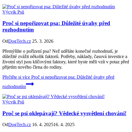
Výcvik Psů
Proč si nepořizovat psa: Důležité úvahy před
rozhodnutím
Od
DogTech.cz
25. 3. 2026
Přemýšlíte o pořízení psa? Než uděláte konečné rozhodnutí, je
důležité zvážit několik faktorů. Potřeby, náklady, časová investice a
životní styl jsou klíčovými faktory, které byste měli vzít v potaz před
přijetím nového člena do rodiny.
Přečtěte si více
Proč si nepořizovat psa: Důležité úvahy před
rozhodnutím
Výcvik Psů
Proč se psi oklepávají? Vědecké vysvětlení chování!
Od
DogTech.cz
16. 4. 2025
16. 4. 2025