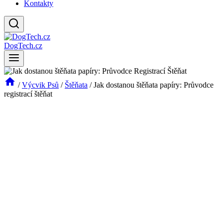
Kontakty
DogTech.cz
/
Výcvik Psů
/
Štěňata
/
Jak dostanou štěňata papíry: Průvodce
registrací štěňat