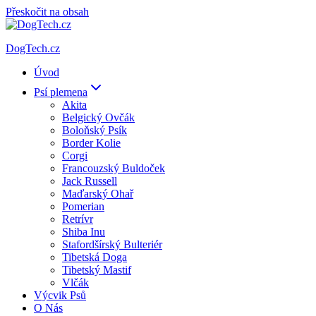
Přeskočit na obsah
DogTech.cz
Úvod
Psí plemena
Akita
Belgický Ovčák
Boloňský Psík
Border Kolie
Corgi
Francouzský Buldoček
Jack Russell
Maďarský Ohař
Pomerian
Retrívr
Shiba Inu
Stafordšírský Bulteriér
Tibetská Doga
Tibetský Mastif
Vlčák
Výcvik Psů
O Nás