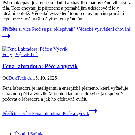
Psi se oklepávají, aby se ochladili a zbavili se nadbytečné vlhkosti z
těla. Toto chování je přirozené a pomáhá jim udržet své tělo v
ideální teplotě. Vědecké vysvětlení tohoto chování nám pomáhá
lépe porozumět našim čtyřnohým přátelům.
Přečtěte si více
Proč se psi oklepávají? Vědecké vysvětlení chování!
Feny
|
Výcvik Psů
Fena labradora: Péče a výcvik
Od
DogTech.cz
15. 10. 2025
Fena labradora je inteligentní a energická plemeno, která vyžaduje
správnou péči a výcvik. V tomto článku se dozvíte, jak správně
pečovat o labradora a jak ho efektivně cvičit.
Přečtěte si více
Fena labradora: Péče a výcvik
Úvodní Stránka