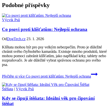
Podobné příspěvky
Výcvik Psů
Co psovi proti klíšťatům: Nejlepší ochrana
Od
DogTech.cz
23. 1. 2026
Klíštata mohou být pro psy velkým nebezpečím. Proto je důležité
chránit svého čtyřnohého kamaráda. Existuje mnoho produktů, které
mohou pomoci zabránit klíšťatům, jako například krky, tablety nebo
rozprašovače. Je ale důležité vybrat správnou ochranu pro svého
psa.
Přečtěte si více
Co psovi proti klíšťatům: Nejlepší ochrana
Štěňata
|
Výcvik Psů
Kdy se čipují štěňata: Ideální věk pro čipování
štěňat