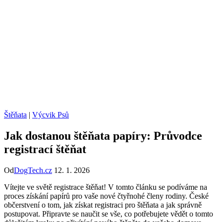
Štěňata
|
Výcvik Psů
Jak dostanou štěňata papíry: Průvodce
registrací štěňat
Od
DogTech.cz
12. 1. 2026
Vítejte ve světě registrace štěňat! V tomto článku se podíváme na
proces získání papírů pro vaše nové čtyřnohé členy rodiny. České
občerstvení o tom, jak získat registraci pro štěňata a jak správně
postupovat. Připravte se naučit se vše, co potřebujete vědět o tomto