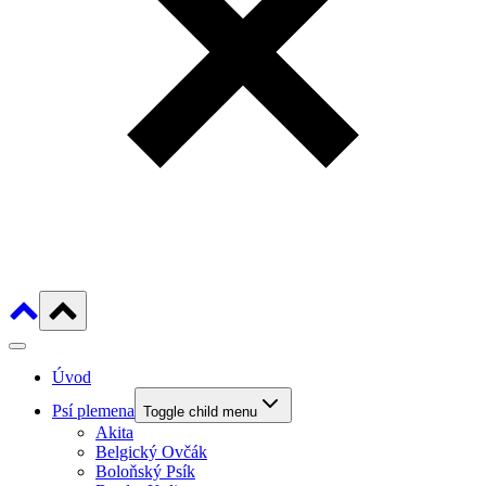
Úvod
Psí plemena
Toggle child menu
Akita
Belgický Ovčák
Boloňský Psík