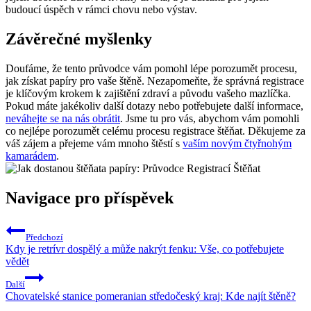
budoucí úspěch v rámci chovu nebo výstav.
Závěrečné myšlenky
Doufáme, že tento průvodce vám pomohl lépe porozumět procesu,
jak získat papíry pro vaše štěně. Nezapomeňte, že správná registrace
je klíčovým krokem k zajištění zdraví a původu vašeho mazlíčka.
Pokud máte jakékoliv další dotazy nebo potřebujete další informace,
neváhejte se na nás obrátit
. Jsme tu pro vás, abychom vám pomohli
co nejlépe porozumět celému procesu registrace štěňat. Děkujeme za
váš zájem a přejeme vám mnoho štěstí s
vaším novým čtyřnohým
kamarádem
.
Navigace pro příspěvek
Předchozí
Kdy je retrívr dospělý a může nakrýt fenku: Vše, co potřebujete
vědět
Další
Chovatelské stanice pomeranian středočeský kraj: Kde najít štěně?