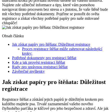
důležitém kroku po přivítání nového štěněte do vašeho domova.
Najdete zde užitečné informace a tipy, které vám pomohou
navigovat tímto procesem bez stresu a s jistotou, že vaše štěně bude
mít všechny potřebné dokumenty. Pojďme se ponořit do světa
registrace a získat všechny potřebné papíry pro naše milované
chlupáče!
Obsah článku
Jak získat papíry pro štěňata: Důležitost registrace
Proces registrace štěňat může zahrnovat následující
kroky:
Potřebné dokumenty pro registraci štěňat
Kde a jak provést registraci štěňat
Rady pro správnou registraci štěňat
Závěrečné myšlenky
Jak získat papíry pro štěňata: Důležitost
registrace
Registrace štěňat a získání jejich papírů je důležitým krokem pro
každého majitele psa. Trvalé zaznamenání vašeho nového
čtyřnohého parťáka je klíčové pro jeho bezpečnost a zdraví. Ale jak