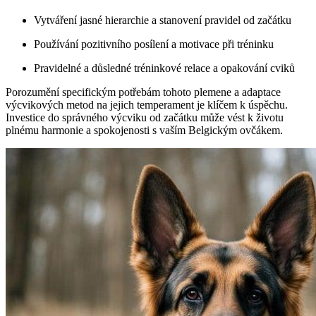
Vytváření jasné hierarchie a stanovení pravidel od začátku
Používání pozitivního posílení a motivace při tréninku
Pravidelné a důsledné tréninkové relace a opakování cviků
Porozumění specifickým potřebám tohoto plemene a adaptace
výcvikových metod na jejich temperament je klíčem k úspěchu.
Investice do správného výcviku od začátku může vést k životu
plnému harmonie a spokojenosti s vaším Belgickým ovčákem.