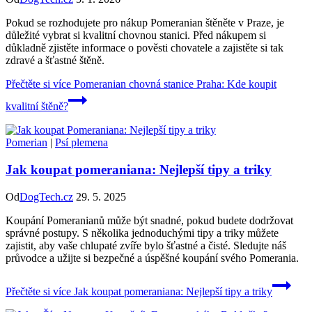
Pokud se rozhodujete pro nákup Pomeranian štěněte v Praze, je
důležité vybrat si kvalitní chovnou stanici. Před nákupem si
důkladně zjistěte informace o pověsti chovatele a zajistěte si tak
zdravé a šťastné štěně.
Přečtěte si více
Pomeranian chovná stanice Praha: Kde koupit
kvalitní štěně?
Pomerian
|
Psí plemena
Jak koupat pomeraniana: Nejlepší tipy a triky
Od
DogTech.cz
29. 5. 2025
Koupání Pomeranianů může být snadné, pokud budete dodržovat
správné postupy. S několika jednoduchými tipy a triky můžete
zajistit, aby vaše chlupaté zvíře bylo šťastné a čisté. Sledujte náš
průvodce a užijte si bezpečné a úspěšné koupání svého Pomerania.
Přečtěte si více
Jak koupat pomeraniana: Nejlepší tipy a triky