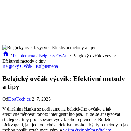
/
Psí plemena
/
Belgický Ovčák
/
Belgický ovčák výcvik:
Efektivní metody a tipy
Belgický Ovčák
|
Psí plemena
Belgický ovčák výcvik: Efektivní metody
a tipy
Od
DogTech.cz
2. 7. 2025
V dnešním článku se podíváme na belgického ovčáka a jak
efektivně trénovat tohoto inteligentního psa. Bude se analyzovat
strategie a tipy pro úspěšný výcvik tohoto plemene. Budete
překvapeni, jak jednoduché a efektivní mohou být tyto metody, a jak
mohou posílit vztah mezi vámi a
vaším čtyřnohým přítelem
.