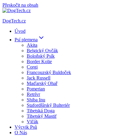
Přeskočit na obsah
DogTech.cz
Úvod
Psí plemena
Akita
Belgický Ovčák
Boloňský Psík
Border Kolie
Corgi
Francouzský Buldoček
Jack Russell
Maďarský Ohař
Pomerian
Retrívr
Shiba Inu
Stafordšírský Bulteriér
Tibetská Doga
Tibetský Mastif
Vlčák
Výcvik Psů
O Nás