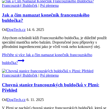
Francouzský Buldoček
|
Psí plemena
Jak a čím namazat konečník francouzského
buldočka?
Od
DogTech.cz
14. 6. 2025
Abychom ochránili kůži Francouzského buldočka, je důležité použít
speciální mastičku nebo balzám. Doporučené jsou přípravky s
přírodními ingrediencemi jako je včelí vosk nebo kokosový olej.
Přečtěte si více
Jak a čím namazat konečník francouzského
buldočka?
Francouzský Buldoček
|
Psí plemena
Chovná stanice francouzských buldočků v Plzni:
Přehled
Od
DogTech.cz
6. 11. 2025
V Plzni se nachází chovná stanice francouzských buldočků, která se