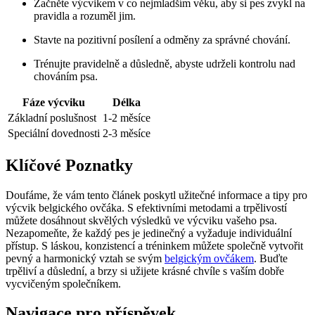
Začněte výcvikem v co nejmladším věku, aby si pes zvykl na
pravidla a rozuměl jim.
Stavte na pozitivní posílení a odměny za správné chování.
Trénujte pravidelně a důsledně, abyste udrželi kontrolu nad
chováním psa.
Fáze výcviku
Délka
Základní poslušnost
1-2 měsíce
Speciální dovednosti
2-3 měsíce
Klíčové Poznatky
Doufáme, že vám tento článek poskytl užitečné informace a tipy pro
výcvik belgického ovčáka. S efektivními metodami a trpělivostí
můžete dosáhnout skvělých výsledků ve výcviku vašeho psa.
Nezapomeňte, že každý pes je jedinečný a vyžaduje individuální
přístup. S láskou, konzistencí a tréninkem můžete společně vytvořit
pevný a harmonický vztah se svým
belgickým ovčákem
. Buďte
trpěliví a důslední, a brzy si užijete krásné chvíle s vaším dobře
vycvičeným společníkem.
Navigace pro příspěvek