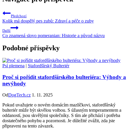
Předchozí
Kolik má dospělý pes zubů: Zdraví a péče o zuby
Další
Co znamená slovo pomeranian: Historie a původ názvu
Podobné příspěvky
Psí plemena
|
Stafordšírský Bulteriér
Proč si pořídit stafordšírského bulteriéra: Výhody a
nevýhody
Od
DogTech.cz
1. 11. 2025
Pokud uvažujete o novém domácím mazlíčkovi, stafordšírský
bulteriér může být skvělou volbou. S úžasným temperamentem a
oddaností, jsou skvělými společníky. S tím ale přichází i potřeba
dostatečného pohybu a pozornosti. Je důležité zvážit, zda jste
připraveni na tento závazek.