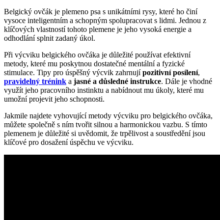
Belgický ovčák je plemeno psa s unikátními rysy, které ho činí
vysoce inteligentním a schopným spolupracovat s lidmi. Jednou z
klíčových vlastností tohoto plemene je jeho vysoká energie a
odhodlání splnit zadaný úkol.
Při výcviku belgického ovčáka je důležité používat efektivní
metody, které mu poskytnou dostatečné mentální a fyzické
stimulace. Tipy pro úspěšný výcvik zahrnují
pozitivní posílení
,
pravidelný trénink
a
jasné a důsledné instrukce
. Dále je vhodné
využít jeho pracovního instinktu a nabídnout mu úkoly, které mu
umožní projevit jeho schopnosti.
Jakmile najdete vyhovující metody výcviku pro belgického ovčáka,
můžete společně s ním tvořit silnou a harmonickou vazbu. S tímto
plemenem je důležité si uvědomit, že trpělivost a soustředění jsou
klíčové pro dosažení úspěchu ve výcviku.