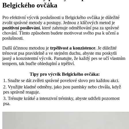
Belgického ovčáka
Pro efektivní výcvik poslušnosti u Belgického ovčáka je důležité
zvolit správné metody a postupy. Jednou z klíčových metod je
pozitivní posilování
, které zahrnuje odměňování psa za správné
chování. Tímto způsobem budete motivovat svého psa k učení a
poslušnosti.
Další účinnou metodou je
trpělivost a konzistence
. Je důležité
trénovat psa pravidelně a ve stejném duchu, abyste mu poskytli
jasný a konzistentní výcvik. Pamatujte, že každý pes se učí vlastním
tempem, tak buďte ohleduplní a trpěliví.
Tipy pro výcvik Belgického ovčáka:
1. Snažte se dát zvířeti správné povelové slovo pro každou akci.
2. Využijte kladné odměny, jako jsou pamlsky nebo chvála, když
pes správně reaguje.
3. Trénujte krátké a intenzivní tréninky, abyste udrželi pozornost
psa.