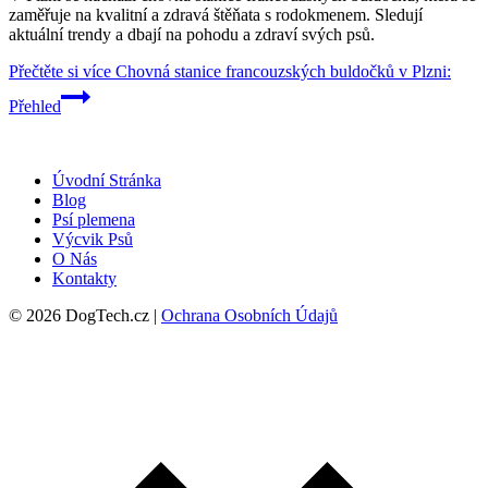
zaměřuje na kvalitní a zdravá štěňata s rodokmenem. Sledují
aktuální trendy a dbají na pohodu a zdraví svých psů.
Přečtěte si více
Chovná stanice francouzských buldočků v Plzni:
Přehled
Úvodní Stránka
Blog
Psí plemena
Výcvik Psů
O Nás
Kontakty
© 2026 DogTech.cz |
Ochrana Osobních Údajů