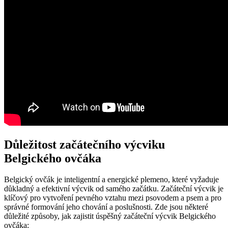
Důležitost začátečního výcviku
Belgického ovčáka
Belgický ovčák je inteligentní a energické plemeno, které vyžaduje
důkladný a efektivní výcvik od samého začátku. Začáteční výcvik je
klíčový pro vytvoření pevného vztahu mezi psovodem a psem a pro
správné formování jeho chování a poslušnosti. Zde jsou některé
důležité způsoby, jak zajistit úspěšný začáteční výcvik Belgického
ovčáka: