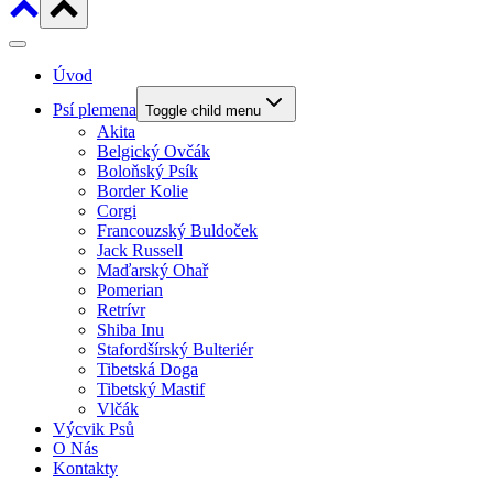
Úvod
Psí plemena
Toggle child menu
Akita
Belgický Ovčák
Boloňský Psík
Border Kolie
Corgi
Francouzský Buldoček
Jack Russell
Maďarský Ohař
Pomerian
Retrívr
Shiba Inu
Stafordšírský Bulteriér
Tibetská Doga
Tibetský Mastif
Vlčák
Výcvik Psů
O Nás
Kontakty