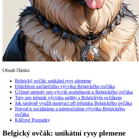
Obsah článku
Belgický ovčák: unikátní rysy plemene
Důležitost začátečního výcviku Belgického ovčáka
Účinné metody pro výcvik poslušnosti u Belgického ovčáka
Tipy pro trénink výcviku agility s Belgickým ovčákem
Jak správně využít motivaci při tréninku Belgického ovčáka
Návod k sociálnímu a integračnímu výcviku Belgického
ovčáka
Klíčové Poznatky
Belgický ovčák: unikátní rysy plemene