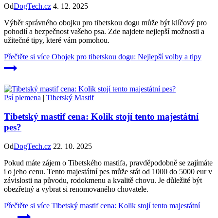
Od
DogTech.cz
4. 12. 2025
Výběr správného obojku pro tibetskou dogu může být klíčový pro
pohodlí a bezpečnost vašeho psa. Zde najdete nejlepší možnosti a
užitečné tipy, které vám pomohou.
Přečtěte si více
Obojek pro tibetskou dogu: Nejlepší volby a tipy
Psí plemena
|
Tibetský Mastif
Tibetský mastif cena: Kolik stojí tento majestátní
pes?
Od
DogTech.cz
22. 10. 2025
Pokud máte zájem o Tibetského mastifa, pravděpodobně se zajímáte
i o jeho cenu. Tento majestátní pes může stát od 1000 do 5000 eur v
závislosti na původu, rodokmenu a kvalitě chovu. Je důležité být
obezřetný a vybrat si renomovaného chovatele.
Přečtěte si více
Tibetský mastif cena: Kolik stojí tento majestátní