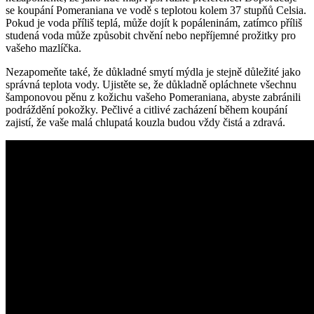
se koupání Pomeraniana ve vodě s teplotou kolem 37 stupňů ⁤Celsia.
Pokud je voda příliš teplá, může dojít k popáleninám, zatímco⁤ příliš
studená⁢ voda může ⁢způsobit chvění⁣ nebo nepříjemné prožitky ⁢pro
‌vašeho mazlíčka.
Nezapomeňte také, že důkladné smytí mýdla je ⁢stejně důležité jako
správná teplota‍ vody. ‌Ujistěte se, že‍ důkladně opláchnete všechnu
šamponovou⁢ pěnu z‍ kožichu vašeho​ Pomeraniana, abyste zabránili
podráždění pokožky. Pečlivé a citlivé zacházení ⁤během ‌koupání
zajistí,​ že vaše⁤ malá chlupatá kouzla‍ budou‌ vždy‍ čistá a zdravá.