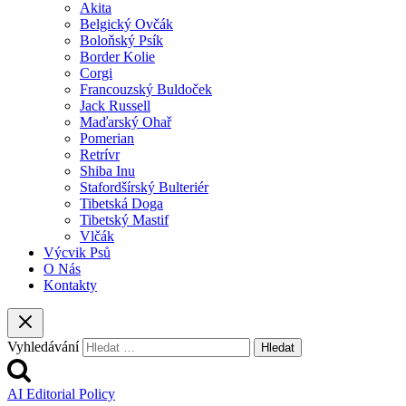
Akita
Belgický Ovčák
Boloňský Psík
Border Kolie
Corgi
Francouzský Buldoček
Jack Russell
Maďarský Ohař
Pomerian
Retrívr
Shiba Inu
Stafordšírský Bulteriér
Tibetská Doga
Tibetský Mastif
Vlčák
Výcvik Psů
O Nás
Kontakty
Vyhledávání
AI Editorial Policy