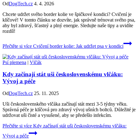
Od
DogTech.cz
4. 4. 2026
Chcete udržet svého border kolie ve špičkové kondici? Cvičení je
klíčové! V tomto článku se dozvíte, jak správně trénovat svého psa,
aby byl zdravý, šťastný a plný energie. Sledujte naše tipy a uvidíte
rozdíl!
Přečtěte si více
Cvičení border kolie: Jak udržet psa v kondici
Psí plemena
|
Vlčák
Kdy začínají stát uši československému vlčáku:
Vývoj a péče
Od
DogTech.cz
25. 11. 2025
Uši československého vlčáka začínají stát mezi 3-5 týdny věku.
Správná péče je klíčová pro zdravý vývoj ušních boltců. Důležité je
udržovat uši čisté a vysušené, aby se předešlo infekcím.
Přečtěte si více
Kdy začínají stát uši československému vlčáku:
Vývoj a péče