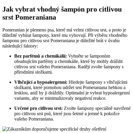
Jak vybrat vhodný šampón ⁤pro ‌citlivou
srst Pomeraniana
Pomeranian je plemeno psa, které⁤ má velmi citlivou srst, ​a proto‌ je​
důležité vybírat šampony, ​které mu⁣ vyhovují. ‌Při výběru vhodného
šamponu ⁣pro citlivou srst Pomeraniana je‌ důležité brát v úvahu
následující faktory:
Bez parfémů a ⁣chemikálií:
Vyhněte se šamponům
obsahujícím ‌parfémy a chemikálie, ⁣které by mohly ‍dráždit
citlivou srst​ vašeho Pomeraniana. Raději zvolte šampony s
‌přírodními složkami.
Vlhčující a hypoalergenní:
⁢Hledejte šampony s ‍vlhčujícími
složkami, které pomohou udržet srst ⁢Pomeraniana hebkou a
lesklou, aniž ​by ji dráždily. Optimalní je vybrat hypoalergenní
variantu, aby se minimalizovaly⁤ negativní reakce.
Určené pro citlivou‌ srst:
Zvolte šampony ​speciálně navržené
pro citlivou⁢ srst psů, které‌ jsou šetrné ⁢a jemné k pokožce
vašeho Pomeraniana.