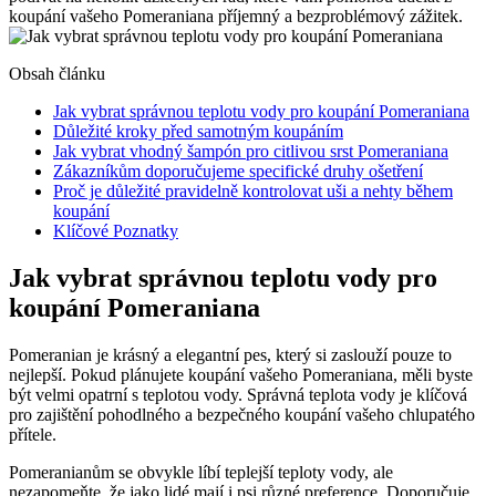
koupání vašeho Pomeraniana příjemný a bezproblémový zážitek.
Obsah článku
Jak vybrat správnou teplotu​ vody pro koupání​ Pomeraniana
Důležité kroky před samotným ⁤koupáním
Jak vybrat vhodný šampón ⁤pro ‌citlivou srst Pomeraniana
Zákazníkům⁢ doporučujeme specifické druhy ošetření
Proč‌ je důležité pravidelně‍ kontrolovat ‍uši a⁣ nehty během
‍koupání
Klíčové‍ Poznatky
Jak vybrat správnou teplotu​ vody pro
koupání​ Pomeraniana
Pomeranian je ‍krásný a ⁢elegantní‌ pes,⁢ který si zaslouží ⁢pouze ​to
nejlepší. Pokud plánujete koupání vašeho⁤ Pomeraniana, měli byste
⁢být velmi ⁢opatrní s teplotou vody. ​Správná teplota vody ‍je klíčová
pro zajištění pohodlného a​ bezpečného koupání vašeho chlupatého
přítele.
Pomeranianům se obvykle ‌líbí teplejší⁣ teploty⁢ vody, ale‌
nezapomeňte, že ​jako lidé mají i ​psi různé preference. Doporučuje