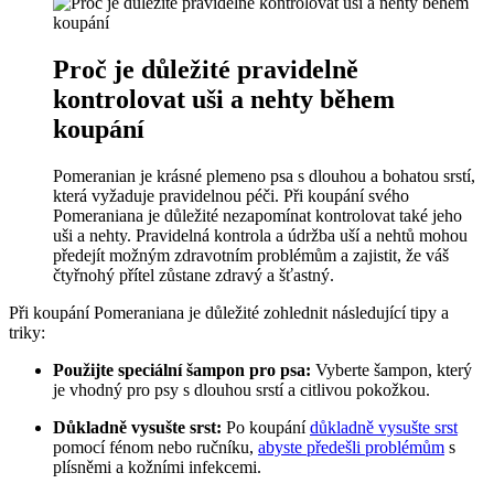
Proč‌ je důležité pravidelně‍
kontrolovat ‍uši a⁣ nehty během
‍koupání
Pomeranian je krásné ‌plemeno psa s dlouhou‍ a ⁣bohatou ‍srstí,
která ‌vyžaduje pravidelnou péči. Při koupání svého
Pomeraniana je důležité nezapomínat kontrolovat​ také ⁣jeho
uši a nehty.‍ Pravidelná kontrola a údržba uší ‌a nehtů mohou​
předejít možným zdravotním problémům a zajistit,⁤ že⁤ váš
čtyřnohý přítel‍ zůstane zdravý a ⁣šťastný.
Při koupání Pomeraniana je⁢ důležité zohlednit následující ​tipy a⁢
triky:
Použijte speciální šampon pro psa:
Vyberte šampon,⁤ který
je ​vhodný pro ⁣psy s dlouhou‍ srstí a citlivou pokožkou.
Důkladně vysušte srst:
Po ⁤koupání
důkladně vysušte srst
pomocí ‍fénom nebo ručníku,​
abyste předešli problémům
s⁤
plísněmi a kožními infekcemi.