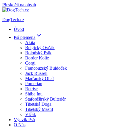
Přeskočit na obsah
DogTech.cz
Úvod
Psí plemena
Akita
Belgický Ovčák
Boloňský Psík
Border Kolie
Corgi
Francouzský Buldoček
Jack Russell
Maďarský Ohař
Pomerian
Retrívr
Shiba Inu
Stafordšírský Bulteriér
Tibetská Doga
Tibetský Mastif
Vlčák
Výcvik Psů
O Nás