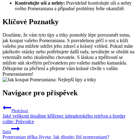
Kontrolujte ⁤uši ⁣a ⁢nehty:
Pravidelně kontrolujte uši ‍a nehty
svého‍ Pomeraniana a případné problémy řešte⁣ okamžitě.
Klíčové‍ Poznatky
Doufáme, že vám tyto tipy a⁤ triky pomohly lépe porozumět tomu,
jak koupat⁢ vašeho Pomeraniana. ⁣S ⁤pravidelnou ⁤péčí ​o srst a kůži
vašeho psa můžete udržet jeho zdraví ⁢a krásný vzhled. ‌Pokud máte⁢
jakékoliv otázky nebo ‍potřebujete další rady, neváhejte ⁤se obrátit na
⁢veterináře nebo zkušeného chovatele. S láskou a trpělivostí se
můžete stát ​skvělým pečovatelem⁢ pro vašeho malého kamaráda.
Děkujeme ​za ​přečtení a ⁣přejeme ⁣vám krásné chvíle⁣ s ⁢vaším
Pomeranianem!
Navigace pro příspěvek
Předchozí
Jaké velikosti dosáhne kříženec labradorského retrívra a border
collie: Průvodce
Další
Pomeranian délka života: Jak dlouho žijí pomeraniani?