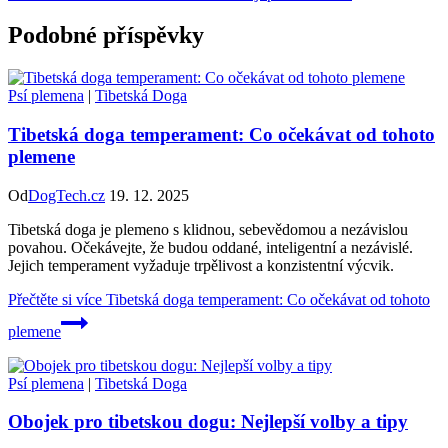
Podobné příspěvky
Psí plemena
|
Tibetská Doga
Tibetská doga temperament: Co očekávat od tohoto
plemene
Od
DogTech.cz
19. 12. 2025
Tibetská doga je plemeno s klidnou, sebevědomou a nezávislou
povahou. Očekávejte, že budou oddané, inteligentní a nezávislé.
Jejich temperament vyžaduje trpělivost a konzistentní výcvik.
Přečtěte si více
Tibetská doga temperament: Co očekávat od tohoto
plemene
Psí plemena
|
Tibetská Doga
Obojek pro tibetskou dogu: Nejlepší volby a tipy