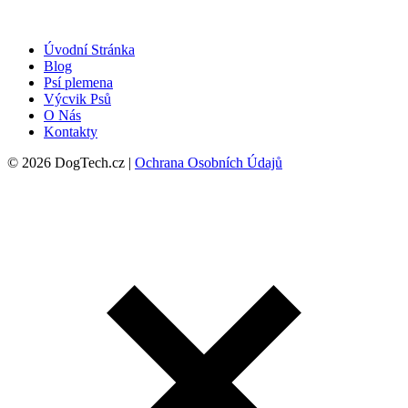
Úvodní Stránka
Blog
Psí plemena
Výcvik Psů
O Nás
Kontakty
© 2026 DogTech.cz |
Ochrana Osobních Údajů