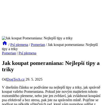
/
Psí plemena
/
Pomerian
/
Jak koupat pomeraniana: Nejlepší
tipy a triky
Pomerian
|
Psí plemena
Jak koupat pomeraniana: Nejlepší tipy a
triky
Od
DogTech.cz
29. 5. 2025
V dnešním článku se‌ podíváme na nejlepší tipy a triky, jak správně
koupat vašeho Pomeraniana. Pokud⁢ jste ​novým majitelem tohoto
roztomilého‍ plemene, nebo ‌jste jen⁣ zvědaví, jak zvládnout koupání
⁣psa efektivně a bez stresu, ⁤pak jste na‍ správném místě. Pojďme se
podívat⁣ na několik užitečných rad, které ‍vám pomohou udělat z