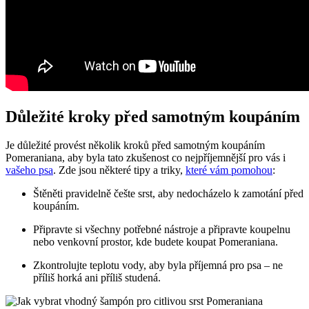
Důležité kroky před samotným ⁤koupáním
Je důležité provést​ několik kroků​ před samotným ​koupáním
Pomeraniana, ‌aby byla⁤ tato zkušenost co nejpříjemnější pro vás i
vašeho ⁤psa
. Zde jsou ⁢některé​ tipy a triky, ⁤
které vám pomohou
:
Štěněti pravidelně češte⁢ srst, ‌aby nedocházelo k zamotání před
koupáním.
Připravte ‍si ​všechny potřebné nástroje a připravte koupelnu
nebo venkovní‍ prostor, kde budete ​koupat Pomeraniana.
Zkontrolujte teplotu vody, aby byla⁣ příjemná pro psa‌ – ne
⁣příliš horká ani příliš studená.