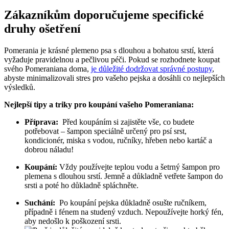
Zákazníkům⁢ doporučujeme specifické
druhy ošetření
Pomerania je krásné plemeno psa s dlouhou a bohatou srstí, která
vyžaduje pravidelnou a pečlivou péči.⁢ Pokud se rozhodnete koupat
svého‍ Pomeraniana doma,
je důležité dodržovat správné postupy
,
⁣abyste​ minimalizovali stres pro vašeho pejska a dosáhli co ⁢nejlepších
výsledků.
Nejlepší‍ tipy a triky ⁢pro koupání vašeho Pomeraniana:
Příprava:
‍ Před⁤ koupáním⁤ si ​zajistěte vše, ‍co budete⁣
potřebovat – šampon speciálně určený ⁢pro ⁤psí⁢ srst,
kondicionér, miska s ⁤vodou, ručníky, hřeben nebo ⁣kartáč ⁣a⁣
dobrou náladu!
Koupání:
Vždy používejte teplou vodu a šetrný⁤ šampon pro
plemena s dlouhou ‌srstí. Jemně a důkladně vetřete šampon do
srsti a⁤ poté ho důkladně​ spláchněte.
Suchání:
‍ Po koupání pejska ⁢důkladně osušte ⁤ručníkem,
případně​ i fénem na studený vzduch. Nepoužívejte horký fén,
aby⁣ nedošlo k poškození srsti.