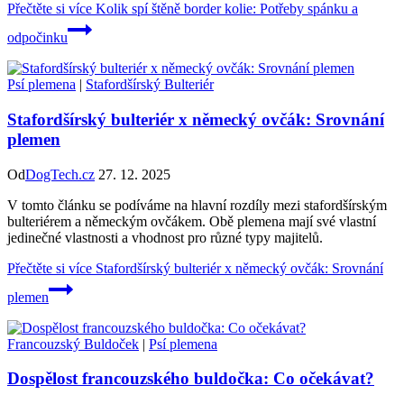
Přečtěte si více
Kolik spí štěně border kolie: Potřeby spánku a
odpočinku
Psí plemena
|
Stafordšírský Bulteriér
Stafordšírský bulteriér x německý ovčák: Srovnání
plemen
Od
DogTech.cz
27. 12. 2025
V tomto článku se podíváme na hlavní rozdíly mezi stafordšírským
bulteriérem a německým ovčákem. Obě plemena mají své vlastní
jedinečné vlastnosti a vhodnost pro různé typy majitelů.
Přečtěte si více
Stafordšírský bulteriér x německý ovčák: Srovnání
plemen
Francouzský Buldoček
|
Psí plemena
Dospělost francouzského buldočka: Co očekávat?