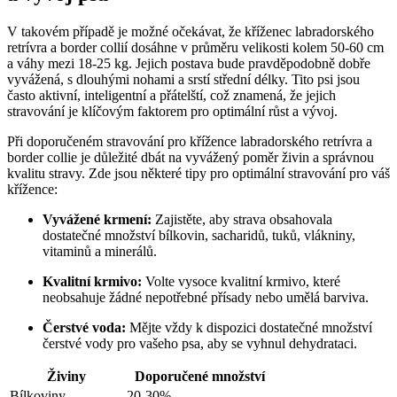
V takovém případě je možné očekávat, že kříženec labradorského
retrívra a border collií dosáhne v průměru velikosti kolem 50-60 cm
a váhy mezi 18-25 kg. Jejich postava bude pravděpodobně dobře
vyvážená, s dlouhými nohami a srstí střední délky. Tito psi jsou
často aktivní, inteligentní a přátelští, což znamená, že jejich
stravování je klíčovým faktorem pro optimální růst a vývoj.
Při doporučeném stravování pro křížence labradorského retrívra a
border collie je důležité dbát na vyvážený poměr živin a správnou
kvalitu stravy. Zde jsou některé tipy pro optimální stravování pro váš
křížence:
Vyvážené krmení:
Zajistěte, aby strava obsahovala
dostatečné množství bílkovin, sacharidů, tuků, vlákniny,
vitaminů a minerálů.
Kvalitní krmivo:
Volte vysoce kvalitní krmivo, které
neobsahuje žádné nepotřebné přísady nebo umělá barviva.
Čerstvé voda:
Mějte vždy k dispozici dostatečné množství
čerstvé vody pro vašeho psa, aby se vyhnul dehydrataci.
Živiny
Doporučené množství
Bílkoviny
20-30%