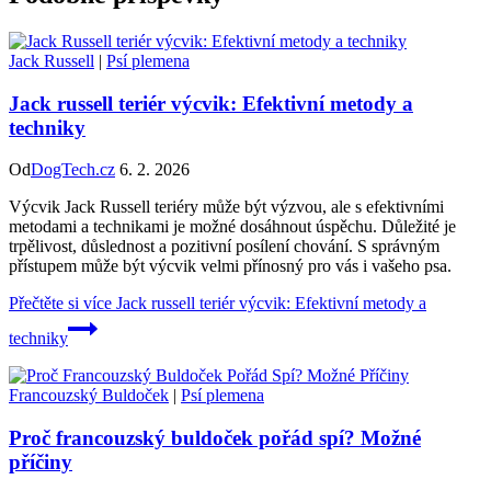
Jack Russell
|
Psí plemena
Jack russell teriér výcvik: Efektivní metody a
techniky
Od
DogTech.cz
6. 2. 2026
Výcvik Jack Russell teriéry může být výzvou, ale s efektivními
metodami a technikami je možné dosáhnout úspěchu. Důležité je
trpělivost, důslednost a pozitivní posílení chování. S správným
přístupem může být výcvik velmi přínosný pro vás i vašeho psa.
Přečtěte si více
Jack russell teriér výcvik: Efektivní metody a
techniky
Francouzský Buldoček
|
Psí plemena
Proč francouzský buldoček pořád spí? Možné
příčiny