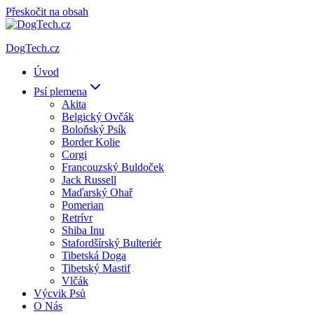
Přeskočit na obsah
DogTech.cz
Úvod
Psí plemena
Akita
Belgický Ovčák
Boloňský Psík
Border Kolie
Corgi
Francouzský Buldoček
Jack Russell
Maďarský Ohař
Pomerian
Retrívr
Shiba Inu
Stafordšírský Bulteriér
Tibetská Doga
Tibetský Mastif
Vlčák
Výcvik Psů
O Nás