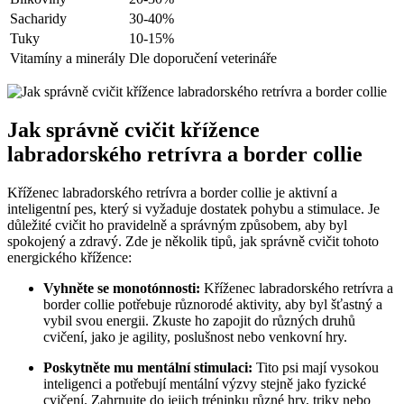
Sacharidy
30-40%
Tuky
10-15%
Vitamíny a minerály
Dle doporučení veterináře
Jak správně cvičit křížence
labradorského retrívra a border collie
Kříženec labradorského retrívra a border collie je aktivní a
inteligentní pes, který si vyžaduje dostatek pohybu a stimulace. Je
důležité cvičit ho pravidelně a správným způsobem, aby byl
spokojený a zdravý. Zde je několik tipů, jak správně cvičit tohoto
energického křížence:
Vyhněte se monotónnosti:
Kříženec labradorského retrívra a
border collie potřebuje různorodé aktivity, aby byl šťastný a
vybil svou energii. Zkuste ho zapojit do různých druhů
cvičení, jako je agility, poslušnost nebo venkovní hry.
Poskytněte mu mentální stimulaci:
Tito psi mají vysokou
inteligenci a potřebují mentální výzvy stejně jako fyzické
cvičení. Zahrnujte do jejich tréninku různé hry, triky nebo