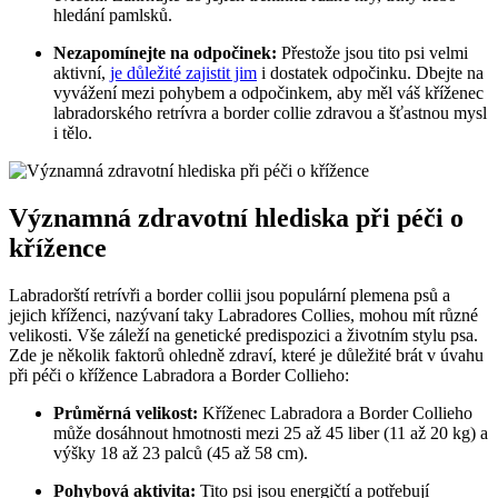
hledání pamlsků.
Nezapomínejte na odpočinek:
Přestože jsou tito psi velmi
aktivní,
je důležité zajistit jim
i dostatek odpočinku. Dbejte na
vyvážení mezi pohybem a odpočinkem, aby měl váš kříženec
labradorského retrívra a border collie zdravou a šťastnou mysl
i tělo.
Významná zdravotní hlediska při péči o
křížence
Labradorští retrívři a border collii jsou populární plemena psů a
jejich kříženci, nazývaní taky Labradores Collies, mohou mít různé
velikosti. Vše záleží na genetické predispozici a životním stylu psa.
Zde je několik faktorů ohledně zdraví, které je důležité brát v úvahu
při péči o křížence Labradora a Border Collieho:
Průměrná velikost:
Kříženec Labradora a Border Collieho
může dosáhnout hmotnosti mezi 25 až 45 liber (11 až 20 kg) a
výšky 18 až 23 palců (45 až 58 cm).
Pohybová aktivita:
Tito psi jsou energičtí a potřebují