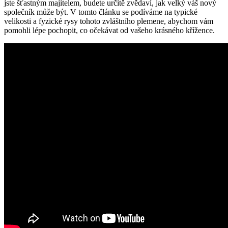
jste šťastným majitelem, budete určitě zvědaví, jak velký váš nový
společník může být. V tomto článku se podíváme na typické
velikosti a fyzické rysy tohoto zvláštního plemene, abychom vám
pomohli lépe pochopit, co očekávat od vašeho krásného křížence.