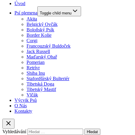
Úvod
Psí plemena
Toggle child menu
Akita
Belgický Ovčák
Boloňský Psík
Border Kolie
Corgi
Francouzský Buldoček
Jack Russell
Maďarský Ohař
Pomerian
Retrívr
Shiba Inu
Stafordšírský Bulteriér
Tibetská Doga
Tibetský Mastif
Vlčák
Výcvik Psů
O Nás
Kontakty
Vyhledávání