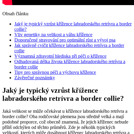
Obsah článku
Jaký je typický vzrůst křížence labradorského retrívra a border
collie?
Vliv genetiky na velikost a váhu křížence
Doporučené stravování pro optimální růst a vývoj psa
Jak správně cvičit křížence labradorského retrívra a border
collie
Významná zdravotní hlediska při péči o křížence
Odhadovaná délka života křížence labradorského retrívra a
border collie
Tipy pro správnou péči a výchovu křížence
Závěrečné poznámky
Jaký je typický vzrůst křížence
labradorského retrívra a border collie?
Jaká velikost se může očekávat u křížence labradorského retrívra a
border collie? Oba rodičovské plemena jsou středně velká a mají
podobné proporce, což obecně znamená, že jejich kříženec nebude
příliš odchýlen od těchto průměrů. Zde je několik typických
velikostí, kterých může dosáhnout kříženec labradorského retrívra a