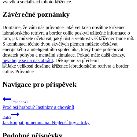
výcvik a socializaci tohoto křížence.
Závěrečné poznámky
Doufáme, že vám náš průvodce Jaké velikosti dosáhne kříženec
labradorského retrívra a border collie poskytl užitečné informace o
tom, jak můžete očekávat, jaký růst a velikost váš kříženec bude mít.
S kombinací těchto dvou skvělých plemen můžete očekávat
energického a inteligentního společníka, který bude potřebovat
dostatek pohybu a mentální stimulace. Pokud máte další dotazy,
neváhejte se na nás obrátit
. Děkujeme za přečtení!
Navigace pro příspěvek
Předchozí
Proč psi hrabou? Instinkty a chování!
Další
Jak koupat pomeraniana: Nejlepší tipy a triky
Podobné příspěvky