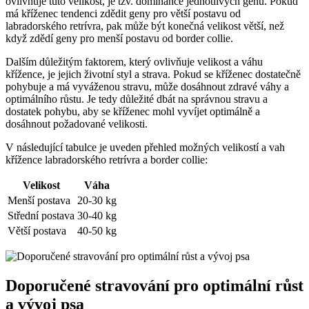
ovlivňuje tuto velikost, je tzv. dominance jednotlivých genů. Pokud
má kříženec tendenci zdědit geny pro větší postavu od
labradorského retrívra, pak může být konečná velikost větší, než
když zdědí geny pro menší postavu od border collie.
Dalším důležitým faktorem, který ovlivňuje velikost a váhu
křížence, je jejich životní styl a strava. Pokud se kříženec dostatečně
pohybuje a má vyváženou stravu, může dosáhnout zdravé váhy a
optimálního růstu. Je tedy důležité dbát na správnou stravu a
dostatek pohybu, aby se kříženec mohl vyvíjet optimálně a
dosáhnout požadované velikosti.
V následující tabulce je uveden přehled možných velikostí a vah
křížence labradorského retrívra a border collie:
Velikost
Váha
Menší postava
20-30 kg
Střední postava
30-40 kg
Větší postava
40-50 kg
Doporučené stravování pro optimální růst
a vývoj psa