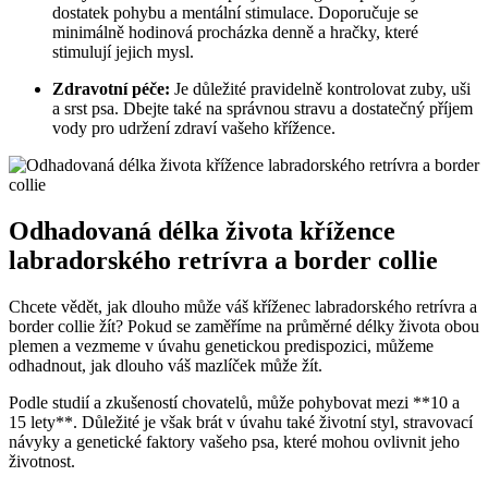
dostatek pohybu a mentální stimulace. Doporučuje se
minimálně hodinová procházka denně a hračky, které
stimulují jejich mysl.
Zdravotní péče:
Je důležité pravidelně kontrolovat zuby, uši
a srst psa. Dbejte také na správnou stravu a dostatečný příjem
vody pro udržení zdraví vašeho křížence.
Odhadovaná délka života křížence
labradorského retrívra a border collie
Chcete vědět, jak dlouho může váš kříženec labradorského retrívra a
border collie žít? Pokud se zaměříme na průměrné délky života obou
plemen a vezmeme v úvahu genetickou predispozici, můžeme
odhadnout, jak dlouho váš mazlíček může žít.
Podle studií a zkušeností chovatelů, může pohybovat mezi **10 a
15 lety**. Důležité je však brát v úvahu také životní styl, stravovací
návyky a genetické faktory vašeho psa, které mohou ovlivnit jeho
životnost.