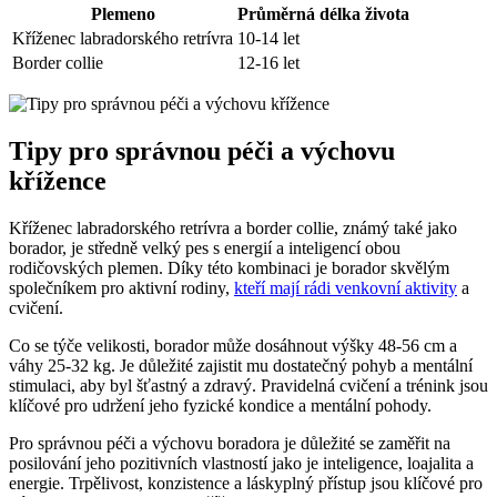
Plemeno
Průměrná délka života
Kříženec labradorského retrívra
10-14 let
Border collie
12-16 let
Tipy pro správnou péči a výchovu
křížence
Kříženec labradorského retrívra a border collie, známý také jako
borador, je středně velký pes s energií a inteligencí obou
rodičovských plemen. Díky této kombinaci je borador skvělým
společníkem pro aktivní rodiny,
kteří mají rádi venkovní aktivity
a
cvičení.
Co se týče velikosti, borador může dosáhnout výšky 48-56 cm a
váhy 25-32 kg. Je důležité zajistit mu dostatečný pohyb a mentální
stimulaci, aby byl šťastný a zdravý. Pravidelná cvičení a trénink jsou
klíčové pro udržení jeho fyzické kondice a mentální pohody.
Pro správnou péči a výchovu boradora je důležité se zaměřit na
posilování jeho pozitivních vlastností jako je inteligence, loajalita a
energie. Trpělivost, konzistence a láskyplný přístup jsou klíčové pro