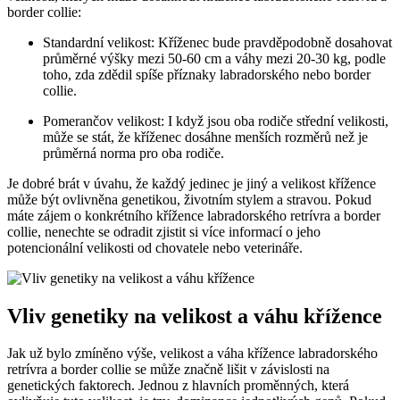
border collie:
Standardní velikost: Kříženec bude pravděpodobně dosahovat
průměrné výšky mezi 50-60 cm a váhy mezi 20-30 kg, podle
toho, zda zdědil spíše příznaky labradorského nebo border
collie.
Pomerančov velikost: I když jsou oba rodiče střední velikosti,
může se stát, že kříženec dosáhne menších rozměrů než je
průměrná norma pro oba rodiče.
Je dobré brát v úvahu, že každý jedinec je jiný a velikost křížence
může být ovlivněna genetikou, životním stylem a stravou. Pokud
máte zájem o konkrétního křížence labradorského retrívra a border
collie, nenechte se odradit zjistit si více informací o jeho
potencionální velikosti od chovatele nebo veterináře.
Vliv genetiky na velikost a váhu křížence
Jak už bylo zmíněno výše, velikost a váha křížence labradorského
retrívra a border collie se může značně lišit v závislosti na
genetických faktorech. Jednou z hlavních proměnných, která