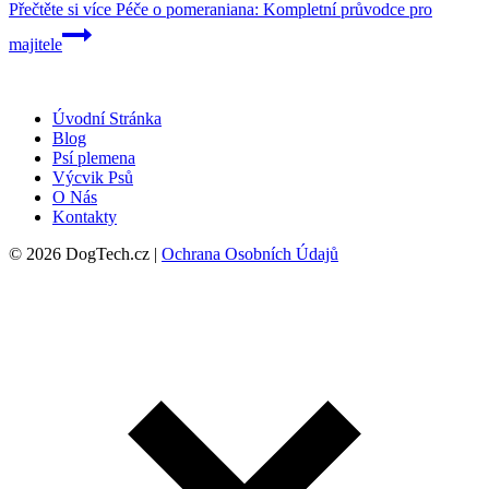
Přečtěte si více
Péče o pomeraniana: Kompletní průvodce pro
majitele
Úvodní Stránka
Blog
Psí plemena
Výcvik Psů
O Nás
Kontakty
© 2026 DogTech.cz |
Ochrana Osobních Údajů