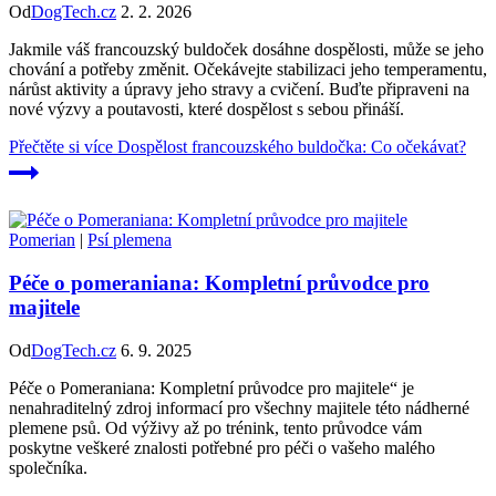
Od
DogTech.cz
2. 2. 2026
Jakmile váš francouzský buldoček dosáhne dospělosti, může se jeho
chování a potřeby změnit. Očekávejte stabilizaci jeho temperamentu,
nárůst aktivity a úpravy jeho stravy a cvičení. Buďte připraveni na
nové výzvy a poutavosti, které dospělost s sebou přináší.
Přečtěte si více
Dospělost francouzského buldočka: Co očekávat?
Pomerian
|
Psí plemena
Péče o pomeraniana: Kompletní průvodce pro
majitele
Od
DogTech.cz
6. 9. 2025
Péče o Pomeraniana: Kompletní průvodce pro majitele“ je
nenahraditelný zdroj informací pro všechny majitele této nádherné
plemene psů. Od výživy až po trénink, tento průvodce vám
poskytne veškeré znalosti potřebné pro péči o vašeho malého
společníka.