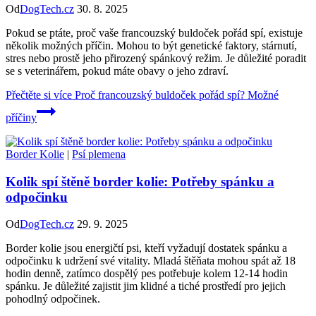
Od
DogTech.cz
30. 8. 2025
Pokud se ptáte, proč vaše francouzský buldoček pořád spí, existuje
několik možných příčin. Mohou to být genetické faktory, stárnutí,
stres nebo prostě jeho přirozený spánkový režim. Je důležité poradit
se s veterinářem, pokud máte obavy o jeho zdraví.
Přečtěte si více
Proč francouzský buldoček pořád spí? Možné
příčiny
Border Kolie
|
Psí plemena
Kolik spí štěně border kolie: Potřeby spánku a
odpočinku
Od
DogTech.cz
29. 9. 2025
Border kolie jsou energičtí psi, kteří vyžadují dostatek spánku a
odpočinku k udržení své vitality. Mladá štěňata mohou spát až 18
hodin denně, zatímco dospělý pes potřebuje kolem 12-14 hodin
spánku. Je důležité zajistit jim klidné a tiché prostředí pro jejich
pohodlný odpočinek.