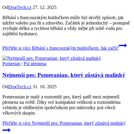
Od
DogTech.cz
27. 12. 2025
Běhání s francouzským buldočkem může být skvělý způsob, jak
udržet vašeho psa fit a zdravého. Začátek je jednoduchý – postupně
zvyšujte délku a rychlost běhání a vždy mějte při sobě vodu pro
zajištění hydratace.
Přečtěte si více
Běhání s francouzským buldočkem: Jak začít?
Pomerian
|
Psí plemena
Nejmenší pes: Pomeranian, který zůstává malinký
Od
DogTech.cz
31. 10. 2025
Pomeranian je malý a roztomilý pes, který patří mezi nejmenší
plemena na světě. Díky své kompaktní velikosti a roztomilému
vzhledu je oblíbeným společníkem pro milovníky psů všech
věkových skupin.
Přečtěte si více
Nejmenší pes: Pomeranian, který zůstává malinký