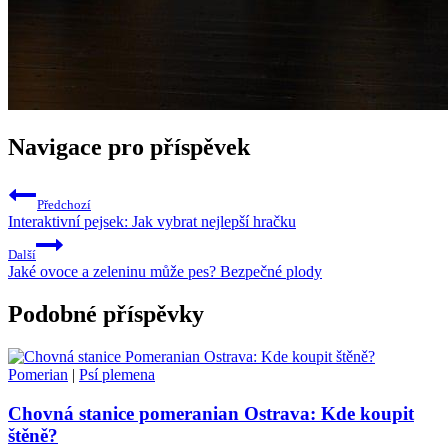
Navigace pro příspěvek
Předchozí
Interaktivní pejsek: Jak vybrat nejlepší hračku
Další
Jaké ovoce a zeleninu může pes? Bezpečné plody
Podobné příspěvky
Pomerian
|
Psí plemena
Chovná stanice pomeranian Ostrava: Kde koupit
štěně?