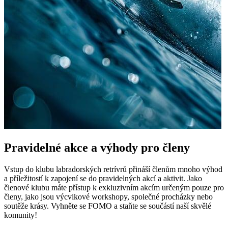
Pravidelné akce a výhody pro členy
Vstup do ⁣klubu labradorských retrívrů přináší členům mnoho výhod
a příležitostí k ‌zapojení ‌se do ⁤pravidelných akcí ​a⁢ aktivit. ​Jako
členové klubu máte přístup k exkluzivním akcím určeným pouze pro⁤
členy, jako⁢ jsou výcvikové workshopy, ‌společné procházky nebo
soutěže⁢ krásy. Vyhněte se FOMO a staňte se součástí naší skvělé
komunity!