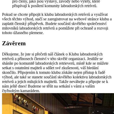
pro členy, jako jsou výstavy, závody nebo výlety, které‍
přispívají k⁢ posílení komunity labradorských retrívrů.
Pokud se ⁣chcete připojit k⁣ klubu labradorských retrívrů a⁣ využívat‍
všech těchto výhod, stačí se zaregistrovat ‍na webové stránce klubu a
zaplatit členský příspěvek. Budete součástí skvělého⁢ společenství⁢
milovníků labradorských ⁢retrívrů a pomůžete při ochraně a rozvoji‍
tohoto úžasného plemene.
Závěrem
Děkujeme, že jste si přečetli⁤ náš článek o ⁢Klubu labradorských
retrívrů ‌a přínosech ​členství‍ v této skvělé organizaci. Jestliže‍ se
sháníte‌ po komunitě labradorských ‌retrieverů, ⁣místě kde se ⁢můžete ​
setkat s ostatními majiteli​ a sdílet své zkušenosti,⁣ váš hledání
⁢skončilo. Připojením k tomuto klubu získáte nejen ​přístup k řadě
výhod,​ ale také se stanete součástí skvělého kolektivu ​labradorských
⁣retrívrů a ​jejich milujících majitelů. Takže neváhejte a připojte se‌ k
nám ještě dnes! Budeme​ se těšit na setkání ‍s ⁣vámi a vaším
čtyřnohým kamarádem.