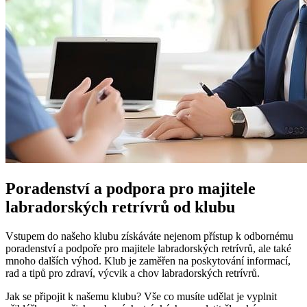
Poradenství a podpora pro majitele
labradorských‍ retrívrů ⁤od klubu
Vstupem do našeho klubu získáváte nejenom⁢ přístup ​k odbornému
poradenství a ⁤podpoře pro majitele ⁢labradorských⁤ retrívrů, ale také
mnoho dalších⁢ výhod. Klub je ​zaměřen ‍na poskytování informací,
‍rad ‌a tipů ‌pro zdraví, ‌výcvik a⁣ chov labradorských ⁢retrívrů.
Jak se připojit k našemu klubu? Vše co musíte udělat‍ je vyplnit