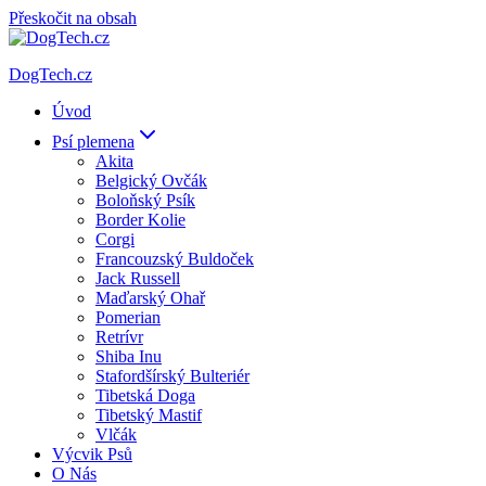
Přeskočit na obsah
DogTech.cz
Úvod
Psí plemena
Akita
Belgický Ovčák
Boloňský Psík
Border Kolie
Corgi
Francouzský Buldoček
Jack Russell
Maďarský Ohař
Pomerian
Retrívr
Shiba Inu
Stafordšírský Bulteriér
Tibetská Doga
Tibetský Mastif
Vlčák
Výcvik Psů
O Nás