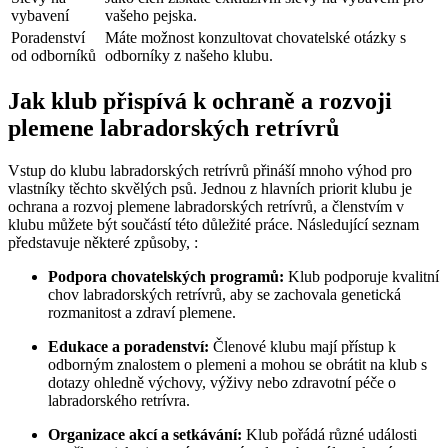
vybavení
vašeho pejska.
Poradenství‍
Máte možnost konzultovat chovatelské otázky s
od odborníků
odborníky​ z ⁤našeho klubu.
Jak klub přispívá‌ k ochraně a rozvoji
plemene‌ labradorských retrívrů
Vstup do klubu labradorských⁢ retrívrů přináší mnoho ⁣výhod pro
vlastníky ⁣těchto skvělých psů. Jednou z hlavních priorit klubu je
ochrana ⁢a rozvoj plemene labradorských retrívrů, a členstvím v‌
klubu můžete být součástí této důležité práce. Následující seznam
představuje‍ některé způsoby, :
Podpora chovatelských programů:
Klub podporuje ‍kvalitní
‌chov labradorských ⁤retrívrů, aby se zachovala genetická
rozmanitost⁤ a zdraví plemene.
Edukace ⁤a poradenství:
Členové⁤ klubu mají přístup k
odborným znalostem ⁣o‌ plemeni a​ mohou se obrátit na klub s
dotazy ​ohledně výchovy, výživy nebo zdravotní péče o
labradorského retrívra.
Organizace akcí ​a setkávání:
Klub⁢ pořádá⁢ různé‍ události