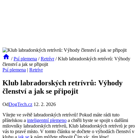
/
Psí plemena
/
Retrívr
/
Klub labradorských retrívrů: Výhody
členství a jak se připojit
Psí plemena
|
Retrívr
Klub labradorských retrívrů: Výhody
členství a jak se připojit
Od
DogTech.cz
12. 2. 2026
Vítejte ve světě labradorských ‌retrívrů! Pokud máte rádi ⁣tuto
⁣přátelskou a
inteligentní plemeno
a chtěli byste se spojit s dalšími
milovníky labradorských retrívrů, Klub labradorských ⁤retrívrů⁤ je pro
vás to pravé místo. V tomto článku se​ dočtete o výhodách členství v
klubu a
jak se
k nám můžete připojit.Čím víc,⁢ tím lépe!