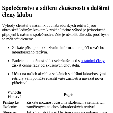
Společenství a sdílení zkušeností s dalšími
členy klubu
Výhody členství v našem klubu labradorských⁣ retrívrů jsou
obrovské! Jediným krokem k získání těchto výhod je jednoduché
připojení k ‌našemu společenství.⁤ Zde je několik důvodů, proč​ byste
se měli stát‌ členem:
Získáte‍ přístup k exkluzivním informacím o péči‌ o ‌vašeho
labradorského retrívra.
Budete‍ mít možnost sdílet své zkušenosti ‍s
ostatními členy
‌ a
získat cenné⁤ rady od zkušených chovatelů.
Účast na našich akcích a setkáních s ​dalšími labradorskými
retrívry vám pomůže rozšířit vaše‍ znalosti a ⁢navázat nová
přátelství.
Výhoda
Popis
členství
Přístup ke
Získáte možnost účasti⁣ na školeních a seminářích
školením
zaměřených na chov​ labradorských‍ retrívrů.
Slevy na
Jako ⁢člen získáte exkluzivní slevy na ‍vybavení pro‍