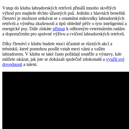
Vstup do klubu ⁤labradorských retrívrů přináší mnoho skvělých
výhod pro ‍majitele těchto úžasných psů. Jedním z hlavních ‍benefitů
členství‍ je možnost ‍setkávat se s ⁣ostatními milovníky labradorských
retrívrů a výměna zkušeností a tipů ohledně péče o tyto inteligentní a
energické psy. Dále získáte‌
přístup
​ k ‌odborným‌ veterinárním ⁣radám
a doporučením pro⁢ správné výživu a cvičení​ labradorských retrívrů.
Díky členství ‌v‌ klubu budete​ moci účastnit se různých akcí a
tréninků, ⁣které pomohou posílit vztah mezi vámi a vaším
labradorem. V klubu se​ také často pořádají ⁤soutěže‍ a výstavy, kde
můžete ukázat, ‍jak jste se dokázali společně zdokonalit a
využít své
dovednosti
a talent.