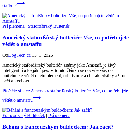
stafbul?
Psí plemena
|
Stafordšírský Bulteriér
Americký stafordšírský bulteriér: Vše, co potřebujete
vědět o amstaffu
Od
DogTech.cz
13. 1. 2026
Americký stafordšírský bulteriér, známý jako Amstaff, je živý,
inteligentní a loajální pes. V tomto článku se dozvíte vše, co
potřebujete vědět o této plemeni, od historie a charakteristiky až po
péči a výchovu.
Přečtěte si více
Americký stafordšírský bulteriér: Vše, co potřebujete
vědět o amstaffu
Francouzský Buldoček
|
Psí plemena
Běhání s francouzským buldočkem: Jak začít?