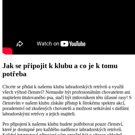
Jak se připojit⁢ k klubu ‌a ⁣co je k ‌tomu
potřeba
Chcete se ​přidat k našemu klubu labradorských retrívrů‍ a využít
všech výhod ‌členství?⁣ Nemusíte být profesionálním chovatelem ​ani
majitelem titulovaného psa, stačí být milovníkem​ této úžasné rasy! S
členstvím v našem klubu získáte ⁤přístup​ k širokému spektru‌ akcí,
poradenství ‌od ⁢zkušených chovatelů a možnost setkávání⁣ s dalšími
labradorskými retrívry a jejich majiteli.
Pro připojení k ⁣našemu klubu budete potřebovat ‍pouze členství,
které je dostupné pro každého⁤ nadšence ⁣labradorských retrívrů.
Solidní ‌internetové‌ připojení vám⁣ umožní být v obraze ohledně