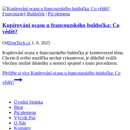
Francouzský Buldoček
|
Psí plemena
Kupírování ocasu u francouzského buldočka: Co
vědět?
Od
DogTech.cz
1. 6. 2025
Kupírování ocasu u francouzského buldočka je kontroverzní téma.
Chcete-li svého mazlíčka nechat vykastrovat, je důležité zvážit
všechny možné důsledky a nemoci spojené s touto procedurou.
Přečtěte si více
Kupírování ocasu u francouzského buldočka: Co
vědět?
Úvodní Stránka
Blog
Psí plemena
Výcvik Psů
O Nás
Kontakty