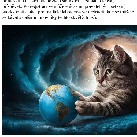
přihlášku⁣ na našich webových stránkách a zaplatit členský
příspěvek. Po⁤ registraci ⁢se⁤ můžete účastnit pravidelných setkání,
workshopů a akcí pro majitele ‌labradorských‌ retrívrů, kde⁢ se můžete
⁢setkávat s dalšími milovníky těchto skvělých psů.