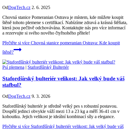
Od
DogTech.cz
2. 6. 2025
Chovná stanice Pomeranian Ostrava je místem, kde můžete koupit
štěně tohoto plemene s certifikací. Nabízíme zdravá a krásná štěňata,
která jsou pečlivě odchovávána. Kontaktujte nás pro více informací
a rezervujte si svého nového čtyřnohého přítele!
Přečtěte si více
Chovná stanice pomeranian Ostrava: Kde koupit
štěně?
Psí plemena
|
Stafordšírský Bulteriér
Stafordšírský bulteriér velikost: Jak velký bude váš
stafbul?
Od
DogTech.cz
9. 3. 2026
Stafordšírský bulteriér je středně velký pes s robustní postavou.
Dospělí jedinci obvykle váží mezi 13 a 23 kg a měří 36-41 cm v
kohoutku. Jejich velikost je ideální kombinací síly a elegance.
Přečtěte si více
Stafordšírský bulteriér velikost: Jak velký bude váš