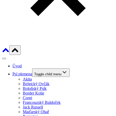
Úvod
Psí plemena
Toggle child menu
Akita
Belgický Ovčák
Boloňský Psík
Border Kolie
Corgi
Francouzský Buldoček
Jack Russell
Maďarský Ohař