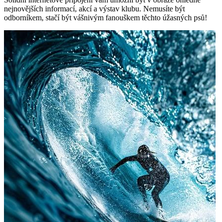
nejnovějších informací, akcí a výstav klubu.​ Nemusíte být
odborníkem, stačí ⁣být vášnivým fanouškem těchto úžasných psů!