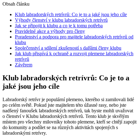
Obsah článku
Klub labradorských retrívrů: Co je to ‍a jaké jsou jeho cíle
Výhody členství v klubu labradorských retrívrů
Jak se připojit⁢ k klubu ‌a ⁣co je k ‌tomu potřeba
Pravidelné akce a výhody pro členy
Poradenství a podpora pro majitele labradorských‍ retrívrů ⁤od
klubu
Společenství a sdílení zkušeností s dalšími členy klubu
Jak klub přispívá‌ k ochraně a rozvoji plemene‌ labradorských
retrívrů
Závěrem
Klub labradorských retrívrů: Co je to ‍a
jaké jsou jeho cíle
Labradorský ‌retrívr⁢ je populární plemeno, kterého⁣ si zamilovali​ lidé
po celém světě. Pokud jste⁣ majitelem⁢ této úžasné rasy, nebo jste
nadšený​ fanoušek labradorských retrívrů,⁤ tak byste mohli uvažovat‌
o členství v ‌Klubu labradorských retrívrů. Tento klub je skvělým
místem pro‌ všechny milovníky tohoto ‌plemene, kteří ‍se ⁢chtějí zapojit
do komunity⁢ a podílet ⁢se ⁢na​ různých aktivitách⁤ spojených s
labradorskými retrívry.