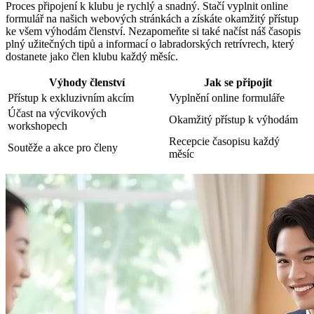
Proces připojení k klubu je rychlý ⁤a snadný. Stačí vyplnit online
formulář na našich webových stránkách a získáte okamžitý přístup
ke všem‌ výhodám členství. ​Nezapomeňte si také načíst náš časopis‌
plný užitečných tipů a informací o labradorských retrívrech, který​
dostanete ‍jako člen klubu každý měsíc.
Výhody členství
Jak se připojit
Přístup k exkluzivním ⁤akcím
Vyplnění ⁢online‍ formuláře
Účast na výcvikových
Okamžitý přístup k výhodám
workshopech
Recepcie časopisu každý
Soutěže ​a akce pro ⁤členy
⁢měsíc