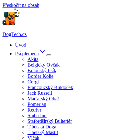
Přeskočit na obsah
DogTech.cz
Úvod
Psí plemena
Akita
Belgický Ovčák
Boloňský Psík
Border Kolie
Corgi
Francouzský Buldoček
Jack Russell
Maďarský Ohař
Pomerian
Retrívr
Shiba Inu
Stafordšírský Bulteriér
Tibetská Doga
Tibetský Mastif
Vlčák