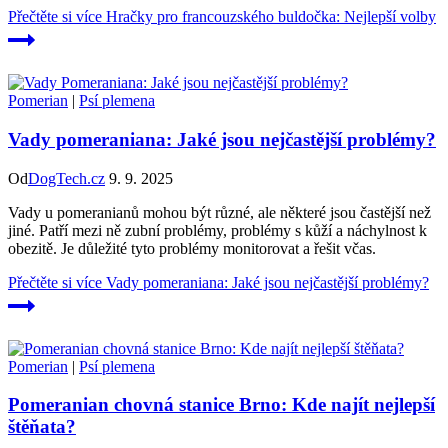
Přečtěte si více
Hračky pro francouzského buldočka: Nejlepší volby
Pomerian
|
Psí plemena
Vady pomeraniana: Jaké jsou nejčastější problémy?
Od
DogTech.cz
9. 9. 2025
Vady u pomeranianů mohou být různé, ale některé jsou častější než
jiné. Patří mezi ně zubní problémy, problémy s kůží a náchylnost k
obezitě. Je důležité tyto problémy monitorovat a řešit včas.
Přečtěte si více
Vady pomeraniana: Jaké jsou nejčastější problémy?
Pomerian
|
Psí plemena
Pomeranian chovná stanice Brno: Kde najít nejlepší
štěňata?