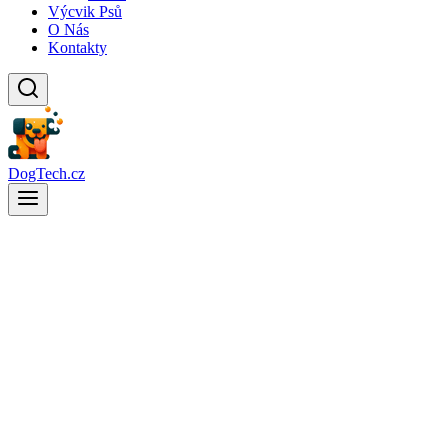
Výcvik Psů
O Nás
Kontakty
DogTech.cz