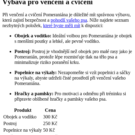
Výbava pro venčení a ​cvičení
Při⁣ venčení a ⁣cvičení ⁣Pomeraniána je důležité ‍mít správnou výbavu,‍
která⁢ zajistí bezpečnost a
pohodlí vašeho psa
. ‍Níže najdete‌ seznam
nezbytných položek, ⁣
které byste měli mít
‌ k dispozici:
Obojek a ‌vodítko:
⁣Ideální volbou pro Pomeraniána ⁢je ⁣obojek
s menšími‌ poutky a lehké, ale pevné vodítko.
Postroj:
Postroj je vhodnější než obojek pro ‍malé ⁤rasy jako je
Pomeranián, protože lépe ⁤rozmisťuje tlak na tělo psa a
minimalizuje ​riziko poranění krku.
Popelnice ⁤na výkaly:
Nezapomeňte si vzít popelnici a sáčky
na výkaly, abyste udrželi čisté prostředí při venčení vašeho
Pomeraniána.
Hračky a pamlsky:
Pro motivaci a ​odměnu při‍ tréninku si
připravte oblíbené hračky a pamlsky vašeho psa.
Produkt
Cena
Obojek ⁤a vodítko
300 ⁣Kč
Postroj
250 Kč
Popelnice na ‍výkaly
50 Kč