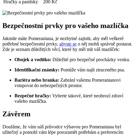
Hračky a pamlsky
200 Kč
Bezpečnostní prvky ⁢pro vašeho‍ mazlíčka
Jakmile⁢ máte Pomeraniana, je nezbytné ​zajistit, aby měl veškeré
potřebné bezpečnostní ‍prvky,
abyste ‌se
o něj mohli správně‍ postarat.
Zde je seznam důležitých věcí, které by měl ⁣mít váš mazlíček:
Obojek a vodítko:
⁤Důležité ⁢pro bezpečné procházky venku.
Identifikační známky:
Pomůže‍ vám ⁤najít ztraceného psa.
Bariéra nebo branka:
‍Zabrání‍ vašemu Pomeranianovi
⁤vstupovat‍ do nebezpečných prostor.
Bezpečné hračky:
Vyberte takové, které ​neohrozí zdraví
vašeho mazlíčka.
Závěrem
Doufáme, že vám náš průvodce výbavou pro Pomeraniana‌ byl‌
užitečný a pomohl vám lépe⁢ porozumět potřebám a preferencím⁣