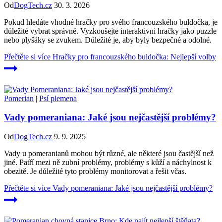
Od
DogTech.cz
30. 3. 2026
Pokud hledáte vhodné hračky pro svého francouzského buldočka, je
důležité vybrat správně. Vyzkoušejte interaktivní hračky jako puzzle
nebo plyšáky se zvukem. Důležité je, aby byly bezpečné a odolné.
Přečtěte si více
Hračky pro francouzského buldočka: Nejlepší volby
Pomerian
|
Psí plemena
Vady pomeraniana: Jaké jsou nejčastější problémy?
Od
DogTech.cz
9. 9. 2025
Vady u pomeranianů mohou být různé, ale některé jsou častější než
jiné. Patří mezi ně zubní problémy, problémy s kůží a náchylnost k
obezitě. Je důležité tyto problémy monitorovat a řešit včas.
Přečtěte si více
Vady pomeraniana: Jaké jsou nejčastější problémy?