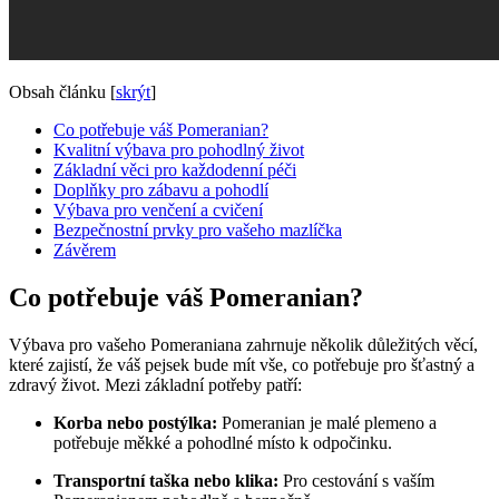
Obsah článku
[
skrýt
]
Co ⁣potřebuje​ váš⁣ Pomeranian?
Kvalitní ⁤výbava pro⁤ pohodlný život
Základní věci pro každodenní péči
Doplňky pro zábavu⁢ a pohodlí
Výbava pro venčení a ​cvičení
Bezpečnostní prvky ⁢pro vašeho‍ mazlíčka
Závěrem
Co ⁣potřebuje​ váš⁣ Pomeranian?
Výbava pro vašeho Pomeraniana ⁤zahrnuje několik důležitých věcí,
které zajistí,⁣ že váš‌ pejsek bude ⁣mít⁢ vše, co‍ potřebuje​ pro šťastný ⁣a
zdravý život. ⁢Mezi⁤ základní potřeby patří:
Korba nebo postýlka:
Pomeranian je malé⁢ plemeno a
potřebuje měkké a pohodlné místo k odpočinku.
Transportní taška nebo ​klika:
Pro ‌cestování s vaším‍