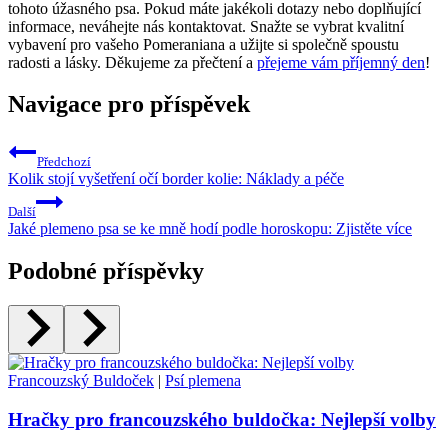
tohoto úžasného⁢ psa.⁤ Pokud máte⁤ jakékoli‌ dotazy ‌nebo ⁤doplňující
informace, neváhejte nás kontaktovat. Snažte se vybrat kvalitní⁢
vybavení pro ‍vašeho Pomeraniana a užijte si společně spoustu
radosti a lásky. Děkujeme za přečtení a
přejeme vám příjemný den
!
Navigace pro příspěvek
Předchozí
Kolik stojí vyšetření očí border kolie: Náklady a péče
Další
Jaké plemeno psa se ke mně hodí podle horoskopu: Zjistěte více
Podobné příspěvky
Francouzský Buldoček
|
Psí plemena
Hračky pro francouzského buldočka: Nejlepší volby