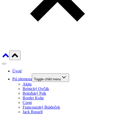
Úvod
Psí plemena
Toggle child menu
Akita
Belgický Ovčák
Boloňský Psík
Border Kolie
Corgi
Francouzský Buldoček
Jack Russell