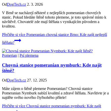
Od
DogTech.cz
2. 3. 2026
V Brně se nacházejí některé z nejlepších pomeranian chovných
stanic. Pokud hledáte štěně tohoto plemene, je toto správné místo k
návštěvě. Chovatelé zde mají štěňata s vynikajícím původem a
kvalitou.
Přečtěte si více
Pomeranian chovná stanice Brno: Kde najít nejlepší
štěňata?
Pomerian
|
Psí plemena
Chovná stanice pomeranian nymburk: Kde najít
štěně?
Od
DogTech.cz
27. 12. 2025
Máte zájem o štěně plemene Pomeranian? Chovná stanice
Pomeranian Nymburk nabízí kvalitní a zdravé štěňata. Navštivte je a
najděte svého nového čtyřnohého přítele!
Přečtěte si více
Chovná stanice pomeranian nymburk: Kde najít