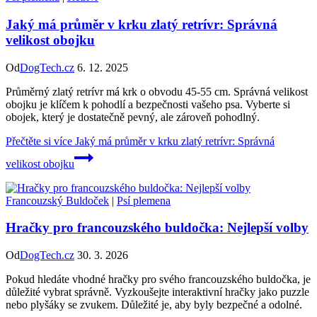
Jaký má průměr v krku zlatý retrívr: Správná
velikost obojku
Od
DogTech.cz
6. 12. 2025
Průměrný zlatý retrívr má krk o obvodu 45-55 cm. Správná velikost
obojku je klíčem k pohodlí a bezpečnosti vašeho psa. Vyberte si
obojek, který je dostatečně pevný, ale zároveň pohodlný.
Přečtěte si více
Jaký má průměr v krku zlatý retrívr: Správná
velikost obojku
Francouzský Buldoček
|
Psí plemena
Hračky pro francouzského buldočka: Nejlepší volby
Od
DogTech.cz
30. 3. 2026
Pokud hledáte vhodné hračky pro svého francouzského buldočka, je
důležité vybrat správně. Vyzkoušejte interaktivní hračky jako puzzle
nebo plyšáky se zvukem. Důležité je, aby byly bezpečné a odolné.