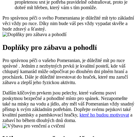
‌propletenou srst je​ potřeba pravidelně odstraňovat,​ proto je
dobré mít‌ hřeben, který vám s tím pomůže.
Pro správnou ‌péči o ‍svého⁣ Pomeraniana je důležité mít tyto základní
věci vždy po ruce. Díky nim bude váš⁣ pes vždy vypadat‍ skvěle ‍a
bude zdravý a ‍šťastný.
Doplňky pro zábavu⁢ a pohodlí
Pro správnou⁤ péči o vašeho Pomeranian, je důležité mít ‍po ruce
správné . Jedním z nezbytných prvků⁢ je kvalitní⁢ postelí, kde⁤ váš
chlupatý kamarád může odpočívat po dlouhém dni plném hraní a
procházek. Dále ‌je důležité investovat⁢ do ⁤hraček, ⁢které mu zaručí
zábavu a zlepší jeho fyzickou aktivitu.
Dalším klíčovým prvkem jsou pelechy,​ které vašemu psovi ​
poskytnou bezpečné ​a pohodlné místo pro spánek. Nezapomeňte
také na ⁢misky na vodu a jídlo, aby měl váš Pomeranian vždy ‍snadný
⁣přístup k⁣ svým základním potřebám. Dopřejte svému pejskovi také
kvalitní pamlsky ​a pamlskovací hračky,
které ho budou motivovat
a
zabaví ho během dlouhých dnů⁢ doma.