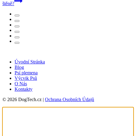
štěně?
Úvodní Stránka
Blog
Psí plemena
Výcvik Psů
O Nás
Kontakty
© 2026 DogTech.cz |
Ochrana Osobních Údajů