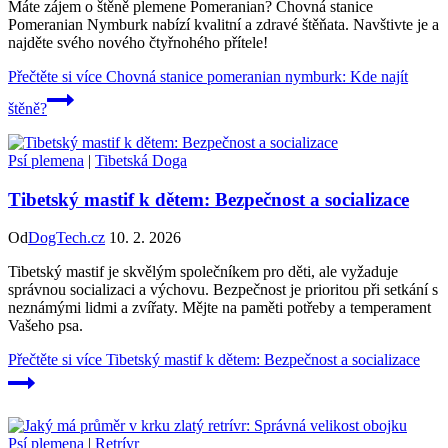
Máte zájem o štěně plemene Pomeranian? Chovná stanice
Pomeranian Nymburk nabízí kvalitní a zdravé štěňata. Navštivte je a
najděte svého nového čtyřnohého přítele!
Přečtěte si více
Chovná stanice pomeranian nymburk: Kde najít
štěně?
Psí plemena
|
Tibetská Doga
Tibetský mastif k dětem: Bezpečnost a socializace
Od
DogTech.cz
10. 2. 2026
Tibetský mastif je skvělým společníkem pro děti, ale vyžaduje
správnou socializaci a výchovu. Bezpečnost je prioritou při setkání s
neznámými lidmi a zvířaty. Mějte na paměti potřeby a temperament
Vašeho psa.
Přečtěte si více
Tibetský mastif k dětem: Bezpečnost a socializace
Psí plemena
|
Retrívr