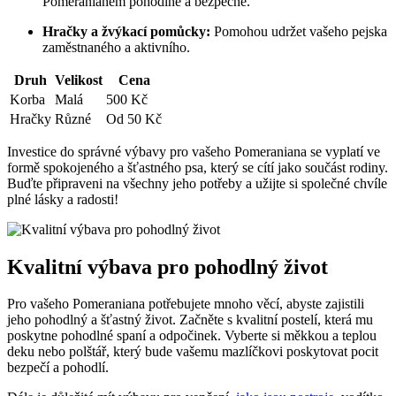
Pomeranianem pohodlně a bezpečně.
Hračky a žvýkací pomůcky:
Pomohou ⁤udržet vašeho pejska
‍zaměstnaného⁣ a aktivního.
Druh
Velikost
Cena
Korba
Malá
500‍ Kč
Hračky
Různé
Od 50 Kč
Investice ⁤do ‍správné výbavy pro vašeho Pomeraniana se⁢ vyplatí ve
formě spokojeného a šťastného psa, který se⁣ cítí jako⁢ součást rodiny.
Buďte připraveni na všechny jeho potřeby a užijte si společné​ chvíle
plné lásky a radosti!
Kvalitní ⁤výbava pro⁤ pohodlný život
Pro​ vašeho Pomeraniana potřebujete ⁣mnoho věcí, abyste zajistili​
jeho pohodlný a‍ šťastný život. Začněte s ​kvalitní postelí, která‌ mu
poskytne⁤ pohodlné ​spaní a‌ odpočinek. Vyberte si měkkou a teplou
deku nebo polštář, který bude vašemu mazlíčkovi poskytovat pocit
bezpečí a pohodlí.