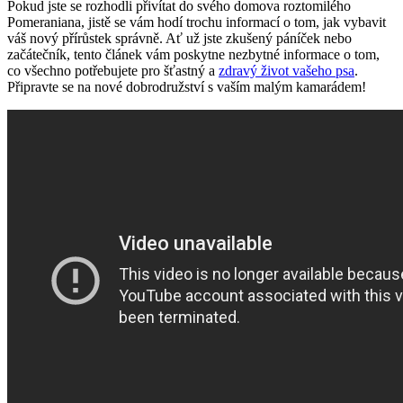
Pokud jste se rozhodli přivítat⁣ do svého ⁤domova roztomilého
Pomeraniana, jistě se vám hodí trochu informací o tom, jak vybavit
váš⁢ nový přírůstek správně. Ať už jste ⁢zkušený⁣ páníček‍ nebo
⁣začátečník, ⁤tento článek ‌vám‍ poskytne nezbytné informace o tom,
‌co⁣ všechno potřebujete pro šťastný a
zdravý život vašeho psa
.
Připravte ‌se na nové dobrodružství s vaším malým kamarádem!