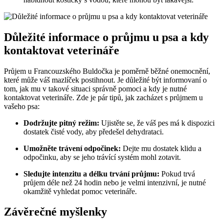
Důležité⁢ informace o průjmu u ‌psa a kdy
kontaktovat veterináře
Průjem u Francouzského Buldočka je poměrně běžné onemocnění,
⁣které může váš mazlíček postihnout. Je důležité být informovaní o
tom, jak mu v takové situaci správně pomoci a kdy je nutné
kontaktovat veterináře. Zde je ⁣pár tipů, jak‍ zacházet ⁣s průjmem u
vašeho psa:
Dodržujte pitný režim:
Ujistěte se, že⁢ váš pes‌ má k dispozici
dostatek čisté‍ vody,‍ aby‌ předešel dehydrataci.
Umožněte trávení odpočinek:
⁣Dejte mu dostatek⁢ klidu a
odpočinku, aby se jeho trávící systém mohl zotavit.
Sledujte intenzitu a délku⁤ trvání průjmu:
Pokud trvá
průjem déle než ‍24 hodin nebo je ​velmi intenzivní, je nutné ​
okamžitě vyhledat pomoc veterináře.
Závěrečné myšlenky