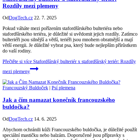
Rozdíly mezi plemeny
Od
DogTech.cz
22. 7. 2025
Pokud váháte mezi pořízením stafordšírského bulteriéra nebo
stafordšírského teriéra, je důležité si uvědomit jejich rozdíly. Zatímco
bulteriéři jsou silnější a větší, teriéři jsou mnohem obratnější a mají
větší energii. Je důležité vybrat psa, který bude nejlepším přírůstkem
do vaší rodiny.
Přečtěte si více
Stafordšírský bulteriér x stafordšírský teriér: Rozdíly
mezi plemeny
Francouzský Buldoček
|
Psí plemena
Jak a čím namazat konečník francouzského
buldočka?
Od
DogTech.cz
14. 6. 2025
Abychom ochránili kůži Francouzského buldočka, je důležité použít
speciální mastičku nebo balzám. Doporučené jsou přípravky s