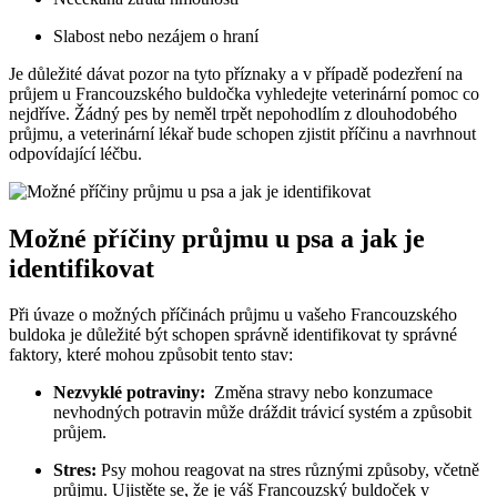
Slabost nebo nezájem o hraní
Je důležité dávat pozor ⁤na tyto příznaky a v případě ‍podezření na
průjem u Francouzského ​buldočka vyhledejte ‌veterinární pomoc co
nejdříve.⁣ Žádný pes‌ by neměl ‍trpět nepohodlím ‍z dlouhodobého
průjmu, a‌ veterinární lékař bude schopen zjistit příčinu ⁣a navrhnout
odpovídající léčbu.
Možné příčiny průjmu u ​psa a jak je
identifikovat
Při úvaze ​o možných příčinách průjmu u vašeho Francouzského
buldoka je důležité být schopen správně identifikovat ty správné
faktory, které‍ mohou způsobit⁣ tento stav:
Nezvyklé potraviny:
‍ Změna stravy nebo konzumace
nevhodných potravin může dráždit trávicí ⁣systém a způsobit
průjem.
Stres:
Psy mohou reagovat na stres různými způsoby, včetně
průjmu. Ujistěte se, že‍ je ‍váš Francouzský​ buldoček v