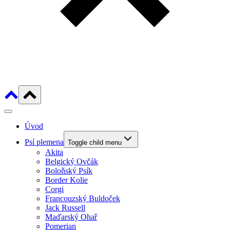
Úvod
Psí plemena
Toggle child menu
Akita
Belgický Ovčák
Boloňský Psík
Border Kolie
Corgi
Francouzský Buldoček
Jack Russell
Maďarský Ohař
Pomerian