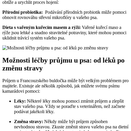
obtíže a ⁣urychlit proces hojení:
Přírodní probiotika:
⁣ Podávání přírodních probiotik může ⁢pomoci
obnovit rovnováhu střevní mikroflóry‍ u ⁣vašeho psa.
Dieta s vařeným kuřecím masem a rýží:
Vařené⁣ kuřecí maso a
⁤rýže jsou ​lehké a snadno stravitelné⁣ potraviny, které mohou pomoci‌
uklidnit trávicí systém ⁢vašeho ⁢psa.
Možnosti ‍léčby průjmu u ⁢psa: od léků po
změnu stravy
Průjem u Francouzského buldočka může⁤ být velkým problémem pro
majitele.‌ Existuje ⁤ale několik způsobů,⁢ jak můžete ⁤svému ​psímu
kamarádovi pomoci:
Léky:
Některé léky mohou pomoci zmírnit průjem‌ a zlepšit ​
stav vašeho​ psa. Vždy se poraďte ⁣s veterinářem,​ než začnete
podávat jakékoli‍ léky.
Změna stravy:
Někdy může být průjem‌ způsoben
nevhodnou stravou. Zkuste změnit stravu ‍vašeho psa na dietní⁣