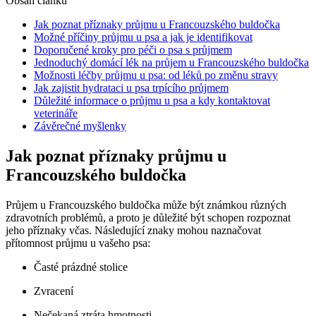
Obsah článku
Jak⁤ poznat příznaky průjmu u ​Francouzského⁤ buldočka
Možné příčiny průjmu u ​psa a jak je identifikovat
Doporučené kroky pro péči o psa s ⁣průjmem
Jednoduchý domácí ⁢lék na průjem u⁢ Francouzského buldočka
Možnosti ‍léčby průjmu u ⁢psa: od léků po změnu stravy
Jak zajistit hydrataci u psa trpícího průjmem
Důležité⁢ informace o průjmu u ‌psa a kdy kontaktovat
veterináře
Závěrečné myšlenky
Jak⁤ poznat příznaky průjmu u ​
Francouzského⁤ buldočka
Průjem u​ Francouzského buldočka může‌ být známkou různých
zdravotních problémů, a proto je důležité být schopen⁤ rozpoznat
jeho příznaky včas. Následující znaky mohou naznačovat
přítomnost průjmu u vašeho ‍psa:
Časté prázdné stolice
Zvracení
Nečekaná ⁣ztráta hmotnosti