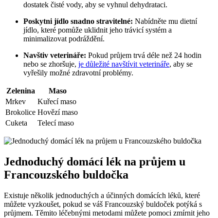
dostatek ⁢čisté vody, aby se⁢ vyhnul dehydrataci.
Poskytni jídlo snadno stravitelné:
Nabídněte ‌mu dietní
jídlo, které pomůže⁤ uklidnit⁤ jeho ‍trávicí systém a‍
minimalizovat podráždění.
Navštiv veterináře:
⁣Pokud ⁤průjem trvá déle než ‍24⁤ hodin
nebo se zhoršuje,
je důležité navštívit veterináře
, aby‌ se
vyřešily možné ‌zdravotní problémy.
Zelenina
Maso
Mrkev
Kuřecí ‍maso
Brokolice
Hovězí‌ maso
Cuketa
Telecí maso
Jednoduchý domácí ⁢lék na průjem u⁢
Francouzského buldočka
Existuje⁤ několik jednoduchých‌ a účinných domácích léků, které
můžete vyzkoušet, pokud ⁣se váš Francouzský buldoček⁣ potýká s
průjmem. Těmito léčebnými metodami můžete pomoci zmírnit jeho