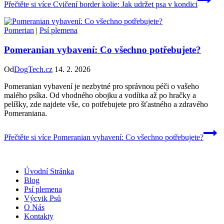
Přečtěte si více
Cvičení border kolie: Jak udržet psa v kondici
Pomerian
|
Psí plemena
Pomeranian vybavení: Co všechno potřebujete?
Od
DogTech.cz
14. 2. 2026
Pomeranian vybavení je nezbytné pro správnou péči o vašeho
malého psíka. Od vhodného obojku a vodítka až po hračky a
pelíšky, zde najdete vše, co potřebujete pro šťastného a zdravého
Pomeraniana.
Přečtěte si více
Pomeranian vybavení: Co všechno potřebujete?
Úvodní Stránka
Blog
Psí plemena
Výcvik Psů
O Nás
Kontakty