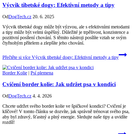
Výcvik tibetské dogy: Efektivní metody a tipy
Od
DogTech.cz
20. 6. 2025
Výcvik tibetské dogy může být výzvou, ale s efektivními metodami
a tipy může být velmi úspěšný. Důležité je trpělivost, konzistence a
pozitivní posílení chování. S těmito nástroji posílíte vztah se svým
čtyřnohým přítelem a zlepšíte jeho chování.
Přečtěte si více
Výcvik tibetské dogy: Efektivní metody a tipy
Border Kolie
|
Psí plemena
Cvičení border kolie: Jak udržet psa v kondici
Od
DogTech.cz
4. 4. 2026
Chcete udržet svého border kolie ve špičkové kondici? Cvičení je
klíčové! V tomto článku se dozvíte, jak správně trénovat svého psa,
aby byl zdravý, šťastný a plný energie. Sledujte naše tipy a uvidíte
rozdíl!