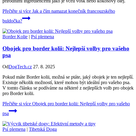
přírodními ingrediencemi jako je včelí vosk nebo kokosový olej.
Přečtěte si více
Jak a čím namazat konečník francouzského
buldočka?
Border Kolie
|
Psí plemena
Obojek pro border kolii: Nejlepší volby pro vašeho
psa
Od
DogTech.cz
27. 8. 2025
Pokud máte Border kolii, možná se ptáte, jaký obojek je ten nejlepší.
Existuje několik možností, které mohou být ideální pro vašeho psa.
V tomto článku se podíváme na některé z nejlepších volb pro obojek
pro Border kolii.
Přečtěte si více
Obojek pro border kolii: Nejlepší volby pro vašeho
psa
Psí plemena
|
Tibetská Doga