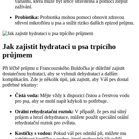
variantu,‍ která může být lehce stravitelná ⁢a pomoci zlepšit⁢
zažívání.
Probiotika:
Probiotika ⁣mohou pomoci obnovit zdravou
⁢střevní mikroflóru u psa a snížit riziko ⁢dalších epizod průjmu.
Jak zajistit hydrataci u psa trpícího
průjmem
Při léčbě průjmu‌ u Francouzského ‌Buldočka je důležité zajistit
dostatečnou hydrataci, aby ⁤se vyhnuli ‌dehydrataci a dalším
komplikacím. Zde je několik tipů, jak⁣ zajistit, aby Váš pes dostal
potřebné tekutiny:
Čistá voda:
Mějte vždy k dispozici čistou ‍a čerstvou⁣ vodu
pro psa, aby ​se mohl napít kdykoli to potřebuje.
Orální rehydratační⁣ roztok:
V ‍případě, že‌ pes má silný ​
průjem a hrozí‌ dehydratace, můžete použít speciální orální
rehydratační roztok pro⁤ zvířata.
Kostičky s vodou:
Pokud váš pes odmítá pít, můžete mu
nabídnout kostičky s ⁣vodou, které mohou být lákavější.