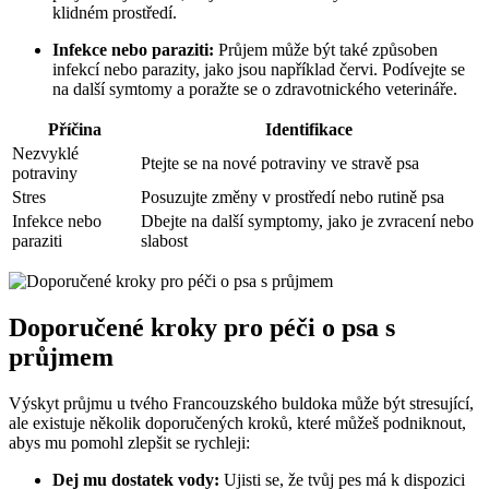
klidném prostředí.
Infekce nebo paraziti:
Průjem může být ⁢také způsoben
infekcí ⁣nebo parazity, jako jsou například ⁤červi. Podívejte se
na ‌další symtomy‍ a poražte se⁣ o zdravotnického veterináře.
Příčina
Identifikace
Nezvyklé
Ptejte se na nové potraviny ve⁣ stravě psa
potraviny
Stres
Posuzujte změny v‍ prostředí⁢ nebo rutině psa
Infekce nebo
Dbejte na‌ další symptomy, jako⁣ je zvracení nebo‍
paraziti
slabost
Doporučené kroky pro péči o psa s
⁣průjmem
Výskyt průjmu u tvého Francouzského buldoka může být⁢ stresující,
ale⁤ existuje​ několik doporučených kroků, které můžeš podniknout,
abys mu pomohl zlepšit se rychleji:
Dej ⁢mu dostatek ⁣vody:
Ujisti se, že tvůj⁣ pes má k dispozici ​