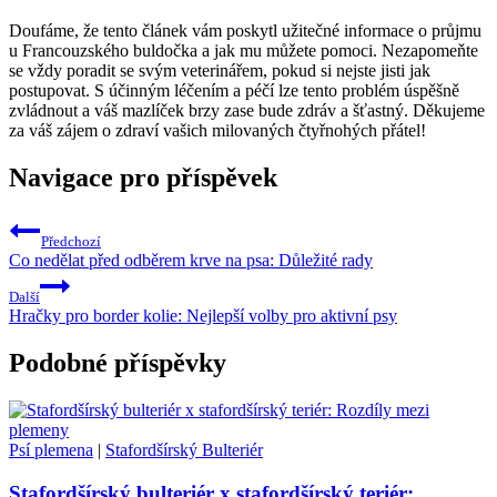
Doufáme, že ‌tento článek vám poskytl užitečné informace o průjmu
u‍ Francouzského buldočka⁤ a jak mu ‍můžete⁣ pomoci.⁢ Nezapomeňte
se vždy poradit se svým veterinářem, pokud si ⁤nejste jisti jak
postupovat. S⁤ účinným léčením⁣ a péčí lze tento problém ⁣úspěšně
⁤zvládnout‌ a váš mazlíček brzy zase ‌bude zdráv a šťastný. Děkujeme
za váš zájem ‌o zdraví vašich milovaných čtyřnohých přátel!
Navigace pro příspěvek
Předchozí
Co nedělat před odběrem krve na psa: Důležité rady
Další
Hračky pro border kolie: Nejlepší volby pro aktivní psy
Podobné příspěvky
Psí plemena
|
Stafordšírský Bulteriér
Stafordšírský bulteriér x stafordšírský teriér: