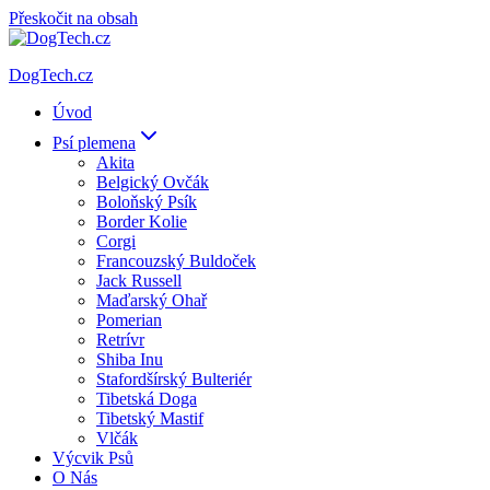
Přeskočit na obsah
DogTech.cz
Úvod
Psí plemena
Akita
Belgický Ovčák
Boloňský Psík
Border Kolie
Corgi
Francouzský Buldoček
Jack Russell
Maďarský Ohař
Pomerian
Retrívr
Shiba Inu
Stafordšírský Bulteriér
Tibetská Doga
Tibetský Mastif
Vlčák
Výcvik Psů
O Nás