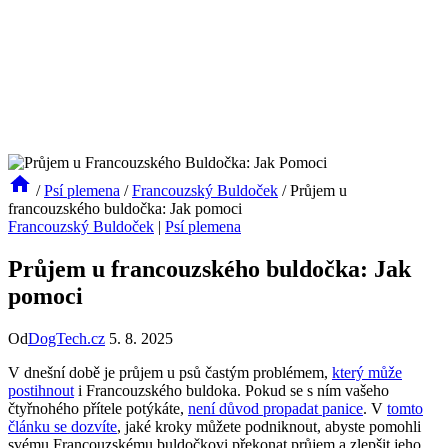
/
Psí plemena
/
Francouzský Buldoček
/
Průjem u
francouzského buldočka: Jak pomoci
Francouzský Buldoček
|
Psí plemena
Průjem u francouzského buldočka: Jak
pomoci
Od
DogTech.cz
5. 8. 2025
V dnešní době‌ je průjem u psů častým problémem,
který může
postihnout
⁣i Francouzského buldoka. Pokud se s ním vašeho
čtyřnohého přítele⁣ potýkáte,
není důvod propadat panice
. V
tomto
článku ​se dozvíte
, jaké kroky‌ můžete podniknout, abyste⁣ pomohli ​
svému Francouzskému buldočkovi‍ překonat ⁣průjem a zlepšit ‍jeho