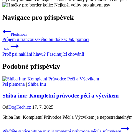
Navigace pro příspěvek
Předchozí
Průjem u francouzského buldočka: Jak pomoci
Další
Proč psi naklání hlavu? Fascinující chování!
Podobné příspěvky
Psí plemena
|
Shiba Inu
Shiba inu: Kompletní průvodce péčí a výcvikem
Od
DogTech.cz
17. 7. 2025
Shiba Inu: Kompletní Průvodce Péčí a Výcvikem je nepostradatelným 
Přečtěte si více
Shiba inu: Kompletní průvodce péčí a výcvikem