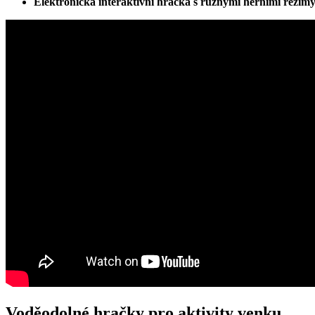
Elektronická ⁣interaktivní hračka s různými herními režimy
Voděodolné hračky pro aktivity ​venku