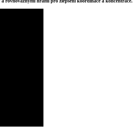
 a rovnovážnými⁢ hrami pro‌ zlepšení koordinace ⁢a koncentrace.