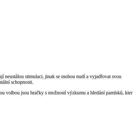
í neustálou stimulaci,‌ jinak se mohou nudí ⁢a ⁤vyjadřovat svou
ntální schopnosti.
skvělou volbou jsou hračky s⁤ možností výzkumu a hledání pamlsků, kter