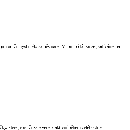
ré jim udrží mysl i ​tělo zaměstnané. V tomto článku se podíváme na
ačky,⁤ které je udrží ​zabavené a⁢ aktivní během‌ celého dne.