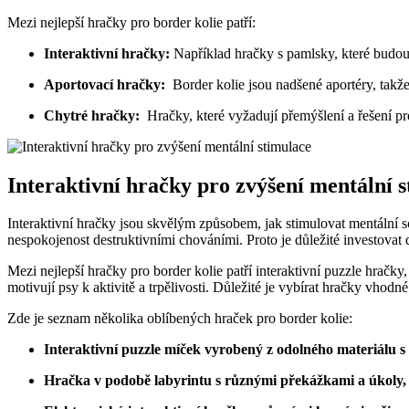
Mezi nejlepší hračky ​pro border ‍kolie⁤ patří:
Interaktivní hračky:
Například hračky s pamlsky,‌ které ⁣budo
Aportovací hračky:
⁢ Border kolie jsou nadšené aportéry, takž
Chytré​ hračky:
⁢ Hračky, které ⁣vyžadují přemýšlení a řešení pro
Interaktivní hračky pro zvýšení mentální 
Interaktivní ⁣hračky jsou⁤ skvělým způsobem, jak stimulovat mentální‍ s
nespokojenost​ destruktivními chováními. Proto je důležité ‌investovat do
Mezi⁢ nejlepší hračky ⁢pro border kolie patří​ interaktivní puzzle hračk
motivují psy k aktivitě‍ a trpělivosti. Důležité⁤ je vybírat hračky vhodn
Zde​ je ​seznam​ několika oblíbených⁢ hraček pro border ​kolie:
Interaktivní‍ puzzle míček vyrobený z odolného materiálu s
Hračka v podobě‌ labyrintu ‍s různými⁤ překážkami a úkoly, 