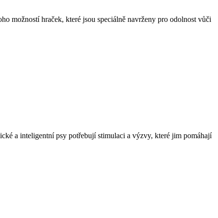
‍ možností hraček,​ které ⁣jsou‌ speciálně navrženy pro odolnost vůči
ké ​a inteligentní‌ psy ‍potřebují stimulaci a výzvy, které jim pomáhají⁢