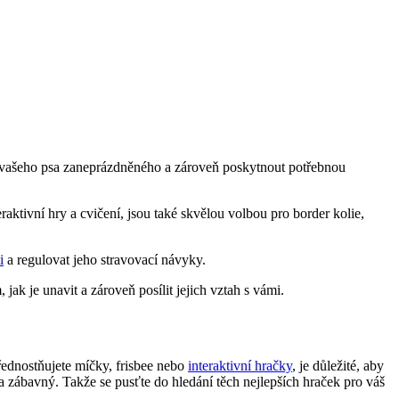
žet vašeho ​psa⁣ zaneprázdněného a zároveň poskytnout potřebnou
raktivní⁢ hry a cvičení, jsou také skvělou volbou pro border kolie,
i
a ⁣regulovat jeho stravovací návyky.
ak je ‌unavit a zároveň​ posílit jejich vztah s⁢ vámi.
přednostňujete míčky, frisbee nebo
interaktivní hračky
, je důležité, aby
 a zábavný. Takže se pusťte do hledání těch nejlepších hraček⁣ pro váš