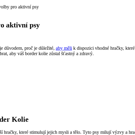
volby pro aktivní psy
o aktivní psy
 je důvodem, proč je ⁢důležité,
aby měli
k⁢ dispozici ‌vhodné hračky,‌ kte
brat, aby váš⁢ border ⁤kolie zůstal šťastný a⁢ zdravý.
rder Kolie
ší hračky, které ​stimulují jejich⁢ mysli a tělo. Tyto psy milují ⁣výzvy a hr