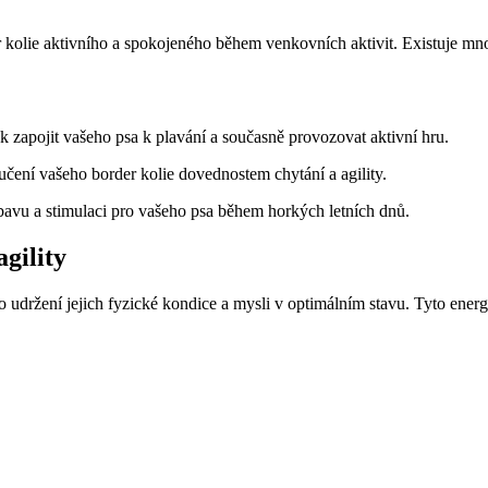
kolie aktivního a spokojeného během venkovních aktivit. Existuje mnoho
zapojit ‍vašeho ‌psa k⁤ plavání a ⁢současně provozovat aktivní ⁢hru.
aučení‍ vašeho border kolie dovednostem ⁤chytání a agility.
bavu a stimulaci ‌pro ‌vašeho ⁤psa během horkých letních dnů.
agility
 udržení jejich ⁢fyzické kondice‍ a ‍mysli v optimálním stavu. Tyto energic