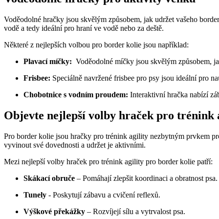
Voděodolné hračky jsou skvělým způsobem, ​jak⁤ udržet vašeho ⁣border 
vodě a tedy⁤ ideální pro hraní ve vodě nebo za⁢ deště.
Některé z nejlepších volbou⁣ pro border kolie jsou ​například:
Plavací míčky:
‍ Voděodolné⁣ míčky jsou skvělým způsobem, ‍jak ‌
Frisbee:
Speciálně​ navržené frisbee pro psy jsou ‌ideální ​pro n
Chobotnice s vodním proudem:
Interaktivní hračka nabízí‌ zá
Objevte ‌nejlepší volby ⁣hraček pro trénink ‍
Pro border kolie jsou ⁢hračky⁤ pro trénink agility‍ nezbytným prvkem ‍pro
vyvinout své dovednosti a udržet je ‍aktivními.
Mezi⁤ nejlepší volby hraček pro trénink agility pro ⁢border kolie ‍patří:
Skákací obruče
– Pomáhají ‍zlepšit⁣ koordinaci⁤ a obratnost psa.
Tunely
​-​ Poskytují zábavu⁤ a cvičení ⁢reflexů.
Výškové překážky
– Rozvíjejí ⁤sílu a vytrvalost ⁤psa.