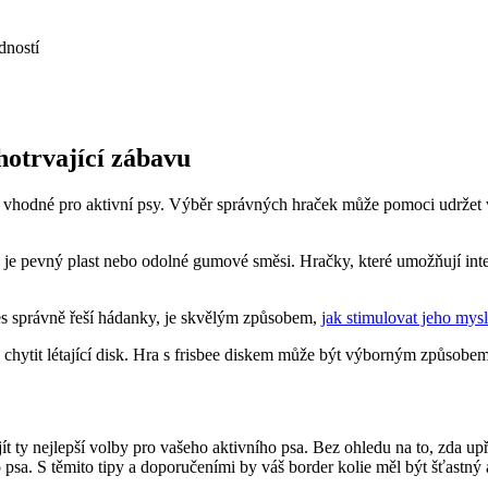
dností
hotrvající zábavu
​ a ⁤vhodné‍ pro aktivní psy. ⁣Výběr správných⁣ hraček může ⁢pomoci udr
ko je ⁣pevný⁣ plast nebo odolné gumové směsi. Hračky, které⁣ umožňují inte
‍ pes správně řeší hádanky, je skvělým způsobem,
jak stimulovat jeho mysl
hytit létající disk.​ Hra⁤ s frisbee diskem může⁢ být výborným způsobem, j
⁣ty⁢ nejlepší volby pro vašeho aktivního ​psa. ​Bez ohledu na to, zda⁤ u
 psa. S ‌těmito tipy a doporučeními by váš border kolie měl být ‌šťastný