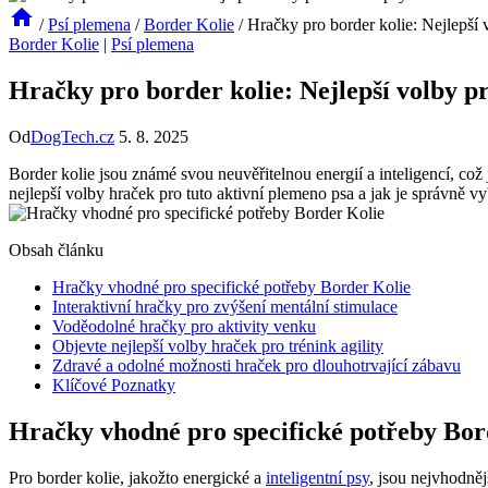
/
Psí plemena
/
Border Kolie
/
Hračky pro border kolie: Nejlepší 
Border Kolie
|
Psí plemena
Hračky pro border kolie: Nejlepší volby pr
Od
DogTech.cz
5. 8. 2025
Border kolie⁣ jsou známé svou neuvěřitelnou ‌energií ⁤a​ inteligencí, což
nejlepší volby hraček‌ pro tuto aktivní⁢ plemeno psa a ⁢jak⁤ je‍ správně vy
Obsah článku
Hračky vhodné pro ⁢specifické⁢ potřeby Border Kolie
Interaktivní hračky pro zvýšení mentální stimulace
Voděodolné hračky pro aktivity ​venku
Objevte ‌nejlepší volby ⁣hraček pro trénink ‍agility
Zdravé‌ a odolné možnosti hraček pro dlouhotrvající zábavu
Klíčové Poznatky
Hračky vhodné pro ⁢specifické⁢ potřeby Bo
Pro⁢ border kolie,‍ jakožto ​energické a ​
inteligentní psy
, jsou⁢ nejvhodněj