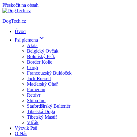
Přeskočit na obsah
DogTech.cz
Úvod
Psí plemena
Akita
Belgický Ovčák
Boloňský Psík
Border Kolie
Corgi
Francouzský Buldoček
Jack Russell
Maďarský Ohař
Pomerian
Retrívr
Shiba Inu
Stafordšírský Bulteriér
Tibetská Doga
Tibetský Mastif
Vlčák
Výcvik Psů
O Nás