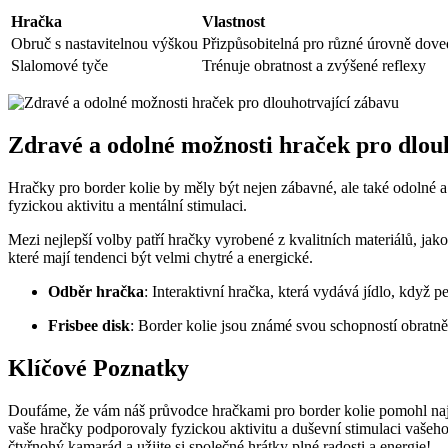
Hračka
Vlastnost
Obruč s nastavitelnou výškou
Přizpůsobitelná pro různé úrovně ‌dove
Slalomové tyče
Trénuje ⁣obratnost a ​zvýšené reflexy
Zdravé‌ a odolné možnosti hraček pro dlou
Hračky⁢ pro border kolie by‍ měly být nejen ‌zábavné, ale⁤ také odolné
fyzickou aktivitu a mentální stimulaci.
Mezi nejlepší ⁢volby ‌patří hračky vyrobené ​z kvalitních materiálů, ja
které mají⁣ tendenci⁤ být velmi chytré a energické.
Odběr hračka
: ⁢Interaktivní hračka, která vydává jídlo, když
Frisbee disk
: Border kolie​ jsou známé⁤ svou schopností obratně c
Klíčové Poznatky
Doufáme, že vám náš průvodce hračkami pro ⁣border⁣ kolie pomohl najít 
vaše‍ hračky podporovaly fyzickou aktivitu a duševní stimulaci vašeho‌
čtyřnohý⁢ kamarád a ​užijte‌ si společné⁤ hrátky plné radosti ⁤a ‍energie!