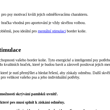
u pro ​psy motivací kvůli jejich odměňovacímu charakteru.
e hračka vhodná pro ‌aportování ⁢je vždy skvělou volbou.
blémů, jsou‍ ideální ‌pro ‍
mentální stimulaci
⁤border kolie.
stimulace
chopnosti vašeho border kolie. Tyto energické a inteligentní psy potřebuj
 ⁢kvalitních hraček,‍ které je budou bavit⁤ a‌ zároveň ⁤posilovat jejich me
y, které je nutí přemýšlet ⁣a hledat řešení, aby⁣ získaly ⁣odměnu. ⁢Další 
é pro velikost vašeho psa a jeho individuální‍ potřeby.
 možností skrývání pamlsků ‌uvnitř.
které pes musí splnit k získání odměny.