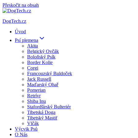
Přeskočit na obsah
DogTech.cz
Úvod
Psí plemena
Akita
Belgický Ovčák
Boloňský Psík
Border Kolie
Corgi
Francouzský Buldoček
Jack Russell
Maďarský Ohař
Pomerian
Retrívr
Shiba Inu
Stafordšírský Bulteriér
Tibetská Doga
Tibetský Mastif
Vlčák
Výcvik Psů
O Nás