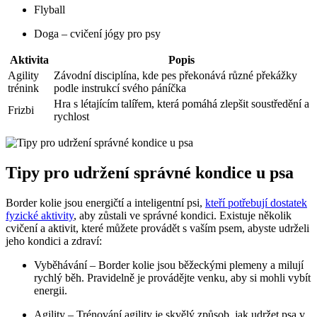
Flyball
Doga – cvičení jógy pro psy
Aktivita
Popis
Agility
Závodní disciplína, kde pes překonává různé překážky
trénink
podle instrukcí svého páníčka
Hra s létajícím talířem, která pomáhá zlepšit soustředění a
Frizbi
rychlost
Tipy pro udržení správné kondice u psa
Border kolie jsou energičtí a inteligentní psi,
kteří potřebují dostatek
fyzické aktivity
, aby zůstali ve správné kondici. Existuje několik
cvičení a aktivit, které můžete provádět s vaším psem, abyste udrželi
jeho kondici a zdraví:
Vyběhávání – Border kolie jsou běžeckými plemeny a milují
rychlý běh. Pravidelně je provádějte venku, aby si mohli vybít
energii.
Agility – Trénování agility je skvělý způsob, jak udržet psa v