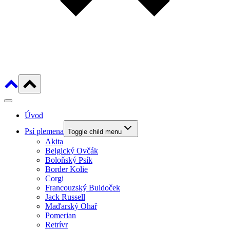
Úvod
Psí plemena
Toggle child menu
Akita
Belgický Ovčák
Boloňský Psík
Border Kolie
Corgi
Francouzský Buldoček
Jack Russell
Maďarský Ohař
Pomerian
Retrívr