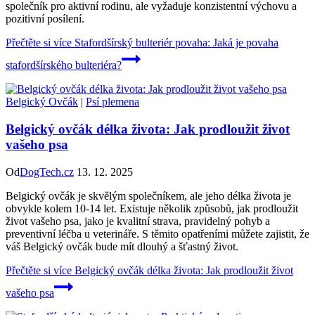
společník pro aktivní rodinu, ale vyžaduje konzistentní výchovu a
pozitivní posílení.
Přečtěte si více
Stafordšírský bulteriér povaha: Jaká je povaha
stafordšírského bulteriéra?
Belgický Ovčák
|
Psí plemena
Belgický ovčák délka života: Jak prodloužit život
vašeho psa
Od
DogTech.cz
13. 12. 2025
Belgický ovčák je skvělým společníkem, ale jeho délka života je
obvykle kolem 10-14 let. Existuje několik způsobů, jak prodloužit
život vašeho psa, jako je kvalitní strava, pravidelný pohyb a
preventivní léčba u veterináře. S těmito opatřeními můžete zajistit, že
váš Belgický ovčák bude mít dlouhý a šťastný život.
Přečtěte si více
Belgický ovčák délka života: Jak prodloužit život
vašeho psa