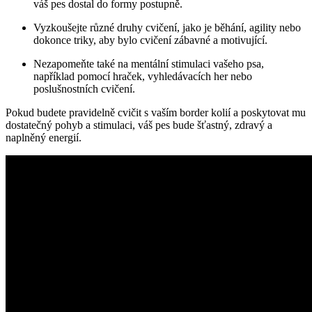
váš pes dostal do formy postupně.
Vyzkoušejte různé druhy cvičení, jako je běhání, agility nebo
dokonce triky, aby bylo cvičení zábavné a motivující.
Nezapomeňte také na mentální stimulaci vašeho psa,
například pomocí hraček, vyhledávacích her nebo
poslušnostních cvičení.
Pokud budete pravidelně cvičit s vaším border kolií a poskytovat mu
dostatečný pohyb a stimulaci, váš pes bude šťastný, zdravý a
naplněný energií.