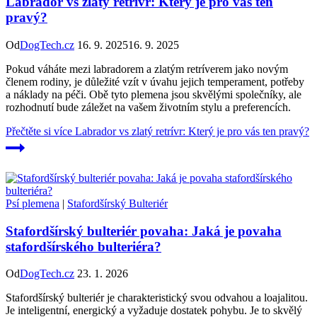
Labrador vs zlatý retrívr: Který je pro vás ten
pravý?
Od
DogTech.cz
16. 9. 2025
16. 9. 2025
Pokud váháte mezi labradorem a zlatým retríverem jako novým
členem rodiny, je důležité vzít v úvahu jejich temperament, potřeby
a náklady na péči. Obě tyto plemena jsou skvělými společníky, ale
rozhodnutí bude záležet na vašem životním stylu a preferencích.
Přečtěte si více
Labrador vs zlatý retrívr: Který je pro vás ten pravý?
Psí plemena
|
Stafordšírský Bulteriér
Stafordšírský bulteriér povaha: Jaká je povaha
stafordšírského bulteriéra?
Od
DogTech.cz
23. 1. 2026
Stafordšírský bulteriér je charakteristický svou odvahou a loajalitou.
Je inteligentní, energický a vyžaduje dostatek pohybu. Je to skvělý