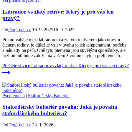
Psí plemena
|
Retrívr
Labrador vs zlatý retrívr: Který je pro vás ten
pravý?
Od
DogTech.cz
16. 9. 2025
16. 9. 2025
Pokud váháte mezi labradorem a zlatým retríverem jako novým
členem rodiny, je důležité vzít v úvahu jejich temperament, potřeby
a náklady na péči. Obě tyto plemena jsou skvělými společníky, ale
rozhodnutí bude záležet na vašem životním stylu a preferencích.
Přečtěte si více
Labrador vs zlatý retrívr: Který je pro vás ten pravý?
Psí plemena
|
Stafordšírský Bulteriér
Stafordšírský bulteriér povaha: Jaká je povaha
stafordšírského bulteriéra?
Od
DogTech.cz
23. 1. 2026