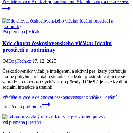
Přečtěte si více
Kolik stojí pomeranian: Aktuální ceny a co očekávat
Psí plemena
|
Vlčák
Kde chovat československého vlčáka: Ideální
prostředí a podmínky
Od
DogTech.cz
17. 12. 2025
Československý vlčák je inteligentní a aktivní pes, který potřebuje
hodně pohybu a mentální stimulace. Ideální prostředí je domov se
zahradou a možností vycházek do přírody. Důležitá je také kvalitní
sociální interakce a trénink.
Přečtěte si více
Kde chovat československého vlčáka: Ideální
prostředí a podmínky
Psí plemena
|
Retrívr