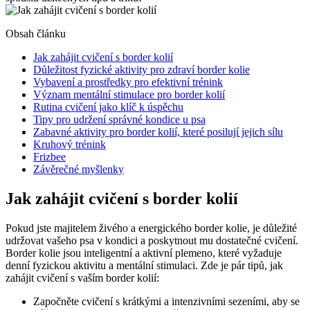
Obsah článku
Jak zahájit cvičení s border kolií
Důležitost fyzické aktivity pro zdraví border kolie
Vybavení a prostředky pro efektivní trénink
Význam mentální stimulace pro border kolií
Rutina cvičení jako klíč k úspěchu
Tipy pro udržení správné kondice u psa
Zabavné aktivity pro border kolií, které posilují jejich sílu
Kruhový trénink
Frizbee
Závěrečné myšlenky
Jak zahájit cvičení s border kolií
Pokud jste majitelem živého a energického border kolie, je důležité
udržovat vašeho psa v kondici a poskytnout mu dostatečné cvičení.
Border kolie jsou inteligentní a aktivní plemeno, které vyžaduje
denní fyzickou aktivitu a mentální stimulaci. Zde je pár tipů, jak
zahájit cvičení s vaším border kolií:
Započněte cvičení s krátkými a intenzivními sezeními, aby se