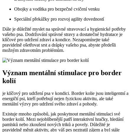
Obojky a vodítka pro bezpečné cvičení venku
Speciální překážky pro rozvoj agility dovedností
Dále je důležité myslet na správné stravovací a hygienické potřeby
vašeho psa. Dodržování správné stravy a dostatečné hydratace je
klíčové pro udržení zdraví a kondice. Nezapomínejte také
pravidelně ošetřovat srst a drápky vašeho psa, abyste předešli
možným zdravotním problémům.
Význam mentální stimulace pro border
kolií
je klíčový pro udržení psa v kondici. Border kolie jsou inteligentní a
energičtí psi, kteří potřebují nejen fyzickou aktivitu, ale také
mentální výzvy pro udržení svého zdraví a pohody.
Existuje mnoho způsobů, jak poskytnout mentální stimulaci své
border kolií. Mezi nejoblíbenější patří interaktivní hračky, hledání
pamlsků nebo zkoušení nových triků a povely. Důležité je
pravidelně měnit aktivity, aby váš pes neztratil zájem a byl stále