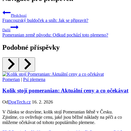
Předchozí
Francouzský buldoček a sníh: Jak se připravit?
Další
Pomeranian země původu: Odkud pochází toto plemeno?
Podobné příspěvky
Pomerian
|
Psí plemena
Kolik stojí pomeranian: Aktuální ceny a co očekávat
Od
DogTech.cz
16. 2. 2026
V článku se dozvíme, kolik stojí Pomeranian štěně v Česku.
Zjistíme, co ovlivňuje cenu, jaké jsou běžné náklady na péči a co
můžeme očekávat od tohoto populárního plemene.