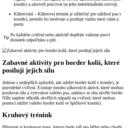
kondici a zároveň pracovat na jeho intelektuálním rozvoji.
Klikrování – Klikrovej trénink je užitečný pro udržení psa v
kondici, protože ho motivuje a posiluje vazbu mezi vámi a
psem.
Po každém cvičení nebo aktivitě dopřejte vašemu psovi
Tip
dostatek odpočinku a pití.
Zabavné aktivity pro border kolií, které
posilují jejich sílu
Jednou z nejlepších způsobů, jak udržet border kolií v kondici, je
pravidelné cvičení. Existuje mnoho zábavných aktivit, které mohou
posilovat sílu a vytrvalost vašeho psa, zatímco se oba skvěle bavíte.
Níže najdete několik skvělých nápadů na cvičení, které mohou
pomoci udržet vašeho border kolií ve špičkové kondici.
Kruhový trénink
Připravte si kruhovou trasu, kterou bude váš pes běžet nebo chodit.