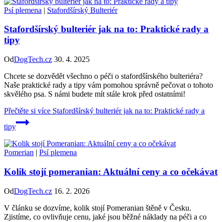
Psí plemena
|
Stafordšírský Bulteriér
Stafordšírský bulteriér jak na to: Praktické rady a
tipy
Od
DogTech.cz
30. 4. 2025
Chcete se dozvědět všechno o péči o stafordšírského bulteriéra?
Naše praktické rady a tipy vám pomohou správně pečovat o tohoto
skvělého psa. S námi budete mít stále krok před ostatními!
Přečtěte si více
Stafordšírský bulteriér jak na to: Praktické rady a
tipy
Pomerian
|
Psí plemena
Kolik stojí pomeranian: Aktuální ceny a co očekávat
Od
DogTech.cz
16. 2. 2026
V článku se dozvíme, kolik stojí Pomeranian štěně v Česku.
Zjistíme, co ovlivňuje cenu, jaké jsou běžné náklady na péči a co