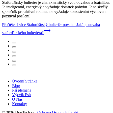
Stafordšírský bulteriér je charakteristický svou odvahou a loajalitou.
Je inteligentní, energický a vyžaduje dostatek pohybu. Je to skvělý
společník pro aktivní rodinu, ale vyžaduje konzistentní výchovu a
pozitivní posílení.
Přečtěte si více
Stafordšírský bulteriér povaha: Jaká je povaha
stafordšírského bulteriéra?
Úvodní Stránka
Blog
Psí plemena
Výcvik Psů
O Nás
Kontakty
© 2026 DogTech.cz |
Ochrana Osobních Údajů