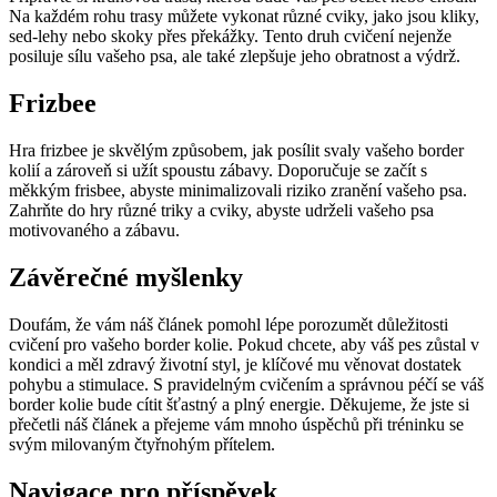
Na každém rohu trasy můžete vykonat různé cviky, jako jsou kliky,
sed-lehy nebo skoky přes překážky. Tento druh cvičení nejenže
posiluje sílu vašeho psa, ale také zlepšuje jeho obratnost a výdrž.
Frizbee
Hra frizbee je skvělým způsobem, jak posílit svaly vašeho border
kolií a zároveň si užít spoustu zábavy. Doporučuje se začít s
měkkým frisbee, abyste minimalizovali riziko zranění vašeho psa.
Zahrňte do hry různé triky a cviky, abyste udrželi vašeho psa
motivovaného a zábavu.
Závěrečné myšlenky
Doufám, že vám náš článek pomohl lépe porozumět důležitosti
cvičení pro vašeho border kolie. Pokud chcete, aby váš pes zůstal v
kondici a měl zdravý životní styl, je klíčové mu věnovat dostatek
pohybu a stimulace. S pravidelným cvičením a správnou péčí se váš
border kolie bude cítit šťastný a plný energie. Děkujeme, že jste si
přečetli náš článek a přejeme vám mnoho úspěchů při tréninku se
svým milovaným čtyřnohým přítelem.
Navigace pro příspěvek