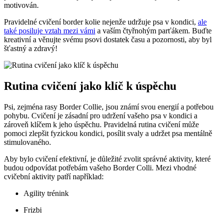
motivován.
Pravidelné cvičení border kolie nejenže udržuje psa v kondici,
ale
také posiluje vztah mezi vámi
a vaším čtyřnohým parťákem. Buďte
kreativní a věnujte svému psovi dostatek času a pozornosti, aby byl
šťastný a zdravý!
Rutina cvičení jako klíč k úspěchu
Psi, zejména rasy Border Collie, jsou známí svou energií a potřebou
pohybu. Cvičení je zásadní pro udržení vašeho psa v kondici a
zároveň klíčem k jeho úspěchu. Pravidelná rutina cvičení může
pomoci zlepšit fyzickou kondici, posílit svaly a udržet psa mentálně
stimulovaného.
Aby bylo cvičení efektivní, je důležité zvolit správné aktivity, které
budou odpovídat potřebám vašeho Border Colli. Mezi vhodné
cvičební aktivity patří například:
Agility trénink
Frizbi