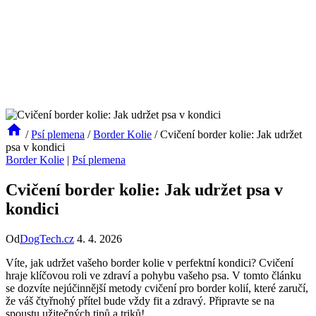
/
Psí plemena
/
Border Kolie
/
Cvičení border kolie: Jak udržet
psa v kondici
Border Kolie
|
Psí plemena
Cvičení border kolie: Jak udržet psa v
kondici
Od
DogTech.cz
4. 4. 2026
Víte, jak udržet vašeho border kolie v perfektní kondici? Cvičení
hraje klíčovou roli ve zdraví a pohybu vašeho psa. V tomto článku
se dozvíte nejúčinnější metody cvičení pro border kolií, které zaručí,
že váš čtyřnohý přítel bude vždy fit a zdravý. Připravte se na
spoustu užitečných tipů a triků!