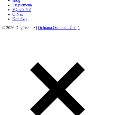
Blog
Psí plemena
Výcvik Psů
O Nás
Kontakty
© 2026 DogTech.cz |
Ochrana Osobních Údajů