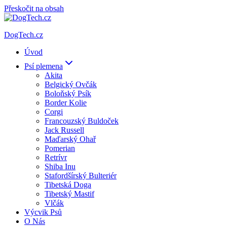
Přeskočit na obsah
DogTech.cz
Úvod
Psí plemena
Akita
Belgický Ovčák
Boloňský Psík
Border Kolie
Corgi
Francouzský Buldoček
Jack Russell
Maďarský Ohař
Pomerian
Retrívr
Shiba Inu
Stafordšírský Bulteriér
Tibetská Doga
Tibetský Mastif
Vlčák
Výcvik Psů
O Nás