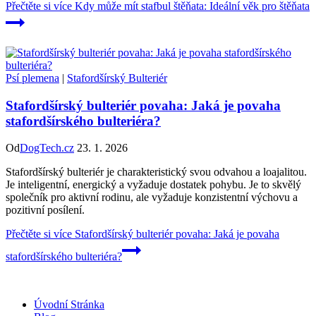
Přečtěte si více
Kdy může mít stafbul štěňata: Ideální věk pro štěňata
Psí plemena
|
Stafordšírský Bulteriér
Stafordšírský bulteriér povaha: Jaká je povaha
stafordšírského bulteriéra?
Od
DogTech.cz
23. 1. 2026
Stafordšírský bulteriér je charakteristický svou odvahou a loajalitou.
Je inteligentní, energický a vyžaduje dostatek pohybu. Je to skvělý
společník pro aktivní rodinu, ale vyžaduje konzistentní výchovu a
pozitivní posílení.
Přečtěte si více
Stafordšírský bulteriér povaha: Jaká je povaha
stafordšírského bulteriéra?
Úvodní Stránka