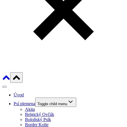
Úvod
Psí plemena
Toggle child menu
Akita
Belgický Ovčák
Boloňský Psík
Border Kolie