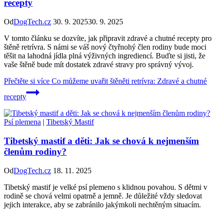
recepty
Od
DogTech.cz
30. 9. 2025
30. 9. 2025
V tomto článku se dozvíte, jak připravit zdravé a chutné recepty pro
štěně retrívra. S námi se váš nový čtyřnohý člen rodiny bude moci
těšit na lahodná jídla plná výživných ingrediencí. Buďte si jisti, že
vaše štěně bude mít dostatek zdravé stravy pro správný vývoj.
Přečtěte si více
Co můžeme uvařit štěněti retrívra: Zdravé a chutné
recepty
Psí plemena
|
Tibetský Mastif
Tibetský mastif a děti: Jak se chová k nejmenším
členům rodiny?
Od
DogTech.cz
18. 11. 2025
Tibetský mastif je velké psí plemeno s klidnou povahou. S dětmi v
rodině se chová velmi opatrně a jemně. Je důležité vždy sledovat
jejich interakce, aby se zabránilo jakýmkoli nechtěným situacím.