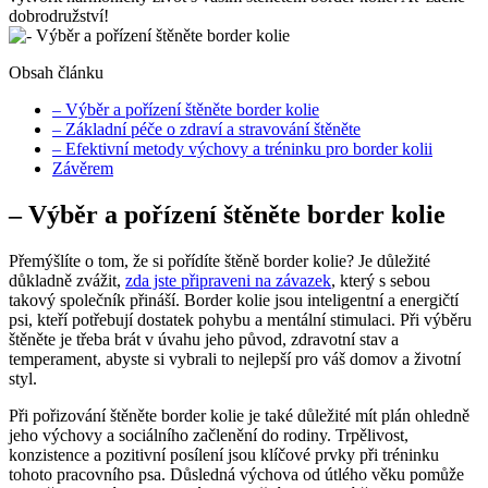
dobrodružství!
Obsah článku
– Výběr a pořízení štěněte border kolie
– Základní péče o zdraví a stravování štěněte
– Efektivní metody výchovy a tréninku pro border kolii
Závěrem
– Výběr a pořízení štěněte border kolie
Přemýšlíte o tom, že si pořídíte štěně border kolie? Je důležité
důkladně zvážit,
zda jste připraveni na závazek
, který s sebou
takový společník přináší. Border kolie jsou inteligentní a energičtí
psi, kteří potřebují dostatek pohybu a mentální stimulaci. Při výběru
štěněte je třeba brát v úvahu jeho původ, zdravotní stav a
temperament, abyste si vybrali to nejlepší pro váš domov a životní
styl.
Při pořizování štěněte border kolie je také důležité mít plán ohledně
jeho výchovy a sociálního začlenění do rodiny. Trpělivost,
konzistence a pozitivní posílení jsou klíčové prvky při tréninku
tohoto pracovního psa. Důsledná výchova od útlého věku pomůže