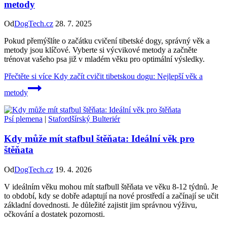
metody
Od
DogTech.cz
28. 7. 2025
Pokud přemýšlíte o začátku cvičení tibetské dogy, správný věk a
metody jsou klíčové. Vyberte si výcvikové metody a začněte
trénovat vašeho psa již v mladém věku pro optimální výsledky.
Přečtěte si více
Kdy začít cvičit tibetskou dogu: Nejlepší věk a
metody
Psí plemena
|
Stafordšírský Bulteriér
Kdy může mít stafbul štěňata: Ideální věk pro
štěňata
Od
DogTech.cz
19. 4. 2026
V ideálním věku mohou mít stafbull štěňata ve věku 8-12 týdnů. Je
to období, kdy se dobře adaptují na nové prostředí a začínají se učit
základní dovednosti. Je důležité zajistit jim správnou výživu,
očkování a dostatek pozornosti.