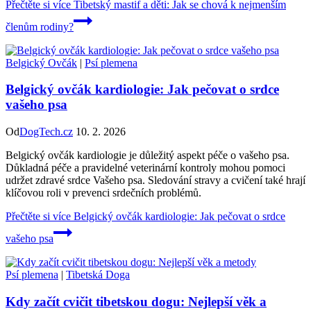
Přečtěte si více
Tibetský mastif a děti: Jak se chová k nejmenším
členům rodiny?
Belgický Ovčák
|
Psí plemena
Belgický ovčák kardiologie: Jak pečovat o srdce
vašeho psa
Od
DogTech.cz
10. 2. 2026
Belgický ovčák kardiologie je důležitý aspekt péče o vašeho psa.
Důkladná péče a pravidelné veterinární kontroly mohou pomoci
udržet zdravé srdce Vašeho psa. Sledování stravy a cvičení také hrají
klíčovou roli v prevenci srdečních problémů.
Přečtěte si více
Belgický ovčák kardiologie: Jak pečovat o srdce
vašeho psa
Psí plemena
|
Tibetská Doga
Kdy začít cvičit tibetskou dogu: Nejlepší věk a