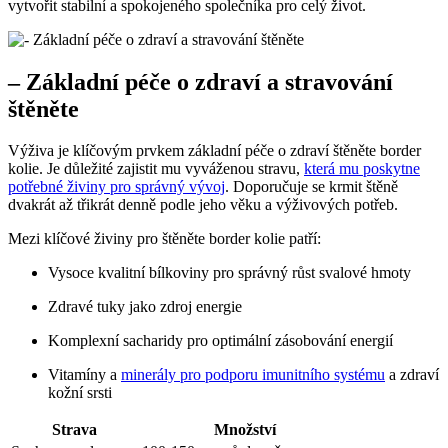
vytvořit stabilní a spokojeného společníka pro celý život.
– Základní péče o zdraví a stravování
štěněte
Výživa je klíčovým prvkem základní péče o zdraví štěněte border
kolie. Je důležité zajistit mu vyváženou stravu,
která mu poskytne
potřebné živiny pro správný vývoj
. Doporučuje se krmit štěně
dvakrát až třikrát denně podle jeho věku a výživových potřeb.
Mezi klíčové živiny pro štěněte border kolie patří:
Vysoce kvalitní bílkoviny pro správný růst svalové hmoty
Zdravé tuky jako zdroj energie
Komplexní sacharidy pro optimální zásobování energií
Vitamíny a
minerály pro podporu imunitního systému
a zdraví
kožní srsti
Strava
Množství