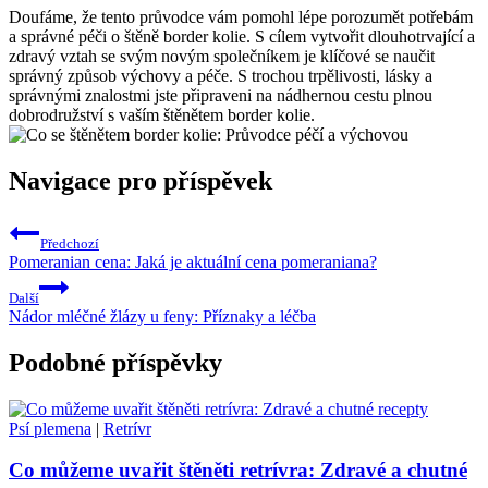
Doufáme, že tento průvodce vám pomohl lépe porozumět potřebám
a správné péči o štěně border kolie. S cílem vytvořit dlouhotrvající a
zdravý vztah se svým novým společníkem je klíčové se naučit
správný způsob výchovy a péče. S trochou trpělivosti, lásky a
správnými znalostmi jste připraveni na nádhernou cestu plnou
dobrodružství s vaším štěnětem border kolie.
Navigace pro příspěvek
Předchozí
Pomeranian cena: Jaká je aktuální cena pomeraniana?
Další
Nádor mléčné žlázy u feny: Příznaky a léčba
Podobné příspěvky
Psí plemena
|
Retrívr
Co můžeme uvařit štěněti retrívra: Zdravé a chutné