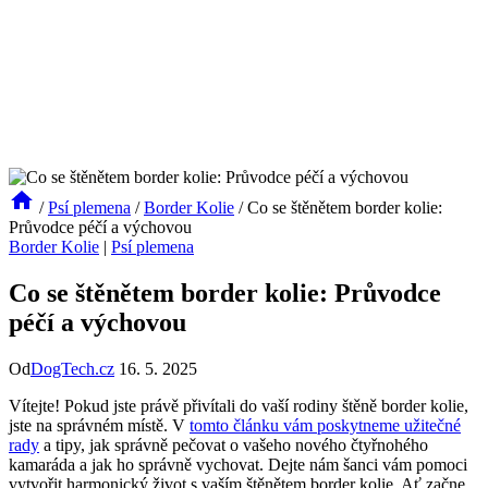
/
Psí plemena
/
Border Kolie
/
Co se štěnětem border kolie:
Průvodce péčí a výchovou
Border Kolie
|
Psí plemena
Co se štěnětem border kolie: Průvodce
péčí a výchovou
Od
DogTech.cz
16. 5. 2025
Vítejte! Pokud jste právě přivítali do vaší rodiny štěně border kolie,
jste na správném místě. V
tomto článku vám poskytneme užitečné
rady
a tipy, jak správně pečovat o vašeho nového čtyřnohého
kamaráda a jak ho správně vychovat. Dejte nám šanci vám pomoci
vytvořit harmonický život s vaším štěnětem border kolie. Ať začne