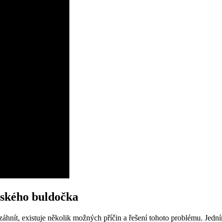
zského buldočka
áhnít, existuje několik možných ⁣příčin a řešení tohoto problému. Jední