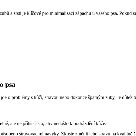
, zubů a⁤ srsti je‌ klíčové⁢ pro minimalizaci zápachu u vašeho​ psa. Pokud
​ psa
e o ‍problémy s kůží, stravou nebo ​dokonce špatným zuby. Je důležité ⁤
elně, ​ale ne příliš často, aby⁤ nedošlo‌ k podráždění kůže.
způsobeno‍ stravovacími návyky. Zkuste změnit jeho stravu na kvalitnějš