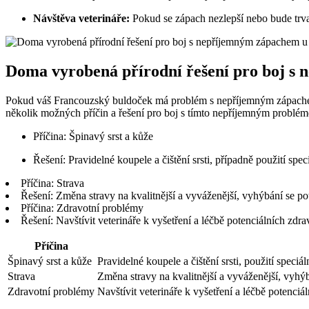
Návštěva veterináře:
Pokud se ⁢zápach nezlepší nebo bude trva
Doma vyrobená ‍přírodní řešení pro boj s
Pokud váš Francouzský ⁢buldoček​ má⁢ problém s nepříjemným ‌zápac
několik možných příčin a řešení pro boj s tímto nepříjemným ​problé
Příčina: Špinavý srst a kůže
Řešení: Pravidelné koupele⁤ a čištění srsti, případně použití spe
Příčina: Strava
Řešení: Změna stravy na kvalitnější a vyváženější, vyhýbání se p
Příčina: Zdravotní problémy
Řešení: Navštívit veterináře k vyšetření a léčbě potenciálních z
Příčina
Špinavý srst⁢ a kůže
Pravidelné⁣ koupele ‌a čištění ⁢srsti, použití‍ spec
Strava
Změna stravy na ⁣kvalitnější a vyváženější, vyhý
Zdravotní problémy
Navštívit veterináře k vyšetření a⁣ léčbě⁣ poten