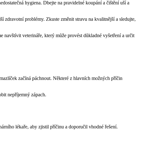
edostatečná hygiena. Dbejte na pravidelné koupání a čištění uší a
ravotní problémy. Zkuste ‌změnit⁣ stravu na kvalitnější a sledujte, ​
avštívit veterináře, který ⁣může provést důkladné vyšetření a určit
⁤mazlíček začíná páchnout.⁢ Některé z hlavních možných příčin
sobit nepříjemný zápach.
rního‍ lékaře, aby zjistil příčinu⁣ a doporučil​ vhodné‍ řešení.