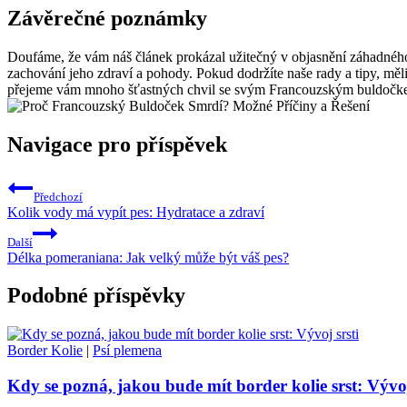
Závěrečné poznámky
Doufáme, že vám náš článek prokázal užitečný v objasnění záhadného
zachování jeho zdraví a pohody. ‌Pokud‍ dodržíte naše‍ rady a tipy, m
přejeme vám mnoho šťastných⁢ chvil se svým Francouzským buldočk
Navigace pro příspěvek
Předchozí
Kolik vody má vypít pes: Hydratace a zdraví
Další
Délka pomeraniana: Jak velký může být váš pes?
Podobné příspěvky
Border Kolie
|
Psí plemena
Kdy se pozná, jakou bude mít border kolie srst: Vývoj