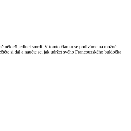
oč⁤ někteří jedinci smrdí. V tomto ⁤článku se‍ podíváme na možné⁢
řečtěte si⁤ dál a naučte​ se, jak ⁣udržet svého Francouzského buldočka