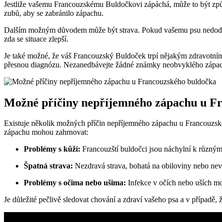
Jestliže vašemu Francouzskému Buldočkovi ⁢zápáchá, může to ‌být způs
zubů, aby se zabránilo ⁢zápachu.
Dalším možným ⁢důvodem může být strava.‌ Pokud vašemu psu nedodáváte 
zda se situace zlepší.
Je také možné, že váš Francouzský ​Buldoček ‌trpí ⁣nějakým zdravotní
přesnou diagnózu. ⁣Nezanedbávejte žádné známky neobvyklého zápachu 
Možné příčiny nepříjemného zápachu u F
Existuje několik možných příčin nepříjemného zápachu‍ u⁤ Francouzs
zápachu mohou zahrnovat:
Problémy s kůží:
Francouzští buldočci ⁢jsou náchylní‍ k různý
Špatná strava:
Nezdravá strava, bohatá na obiloviny nebo nev
Problémy s‍ očima nebo ušima:
Infekce v očích nebo uších m
Je důležité⁣ pečlivě sledovat ‌chování a zdraví‌ vašeho psa a⁢ v případě, 