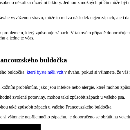
obeno několika ​různými‍ faktory. Jednou z​ možných příčin může ‍být n
vyváženou stravu,⁤ může to mít za následek nejen zápach, ale i další zd
m problémem, který způsobuje zápach. V takovém případě doporučujeme n
a ⁢jednejte ⁤včas.
rancouzského buldočka
kého buldočka,⁣
které byste⁤ měli vzít
v úvahu, pokud si ⁤všimnete, že váš 
m kožním problémům, jako‍ jsou ⁢infekce nebo alergie, které‌ mohou způ
hodně zvolené potraviny, mohou také ​způsobit zápach u vašeho psa.
ohou také způsobit zápach u vašeho Francouzského buldočka.
že si všimnete⁤ nepříjemného zápachu, je ⁤doporučeno se obrátit ⁢na veteriná