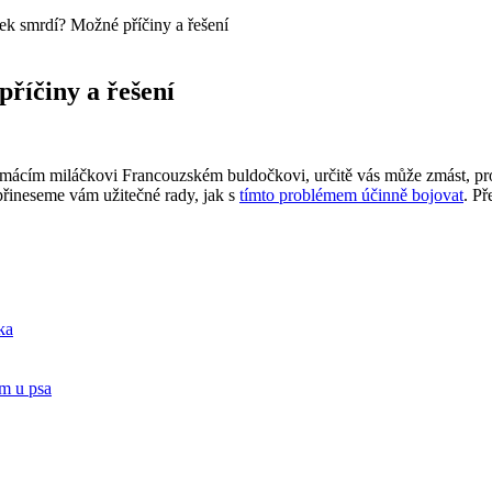
ek smrdí? Možné příčiny a řešení
říčiny a řešení
domácím miláčkovi​ Francouzském‍ buldočkovi, ⁣určitě vás⁢ může zmást, pr
přineseme ​vám užitečné rady, jak s
tímto problémem účinně bojovat
.‌ P
ka
m u⁣ psa