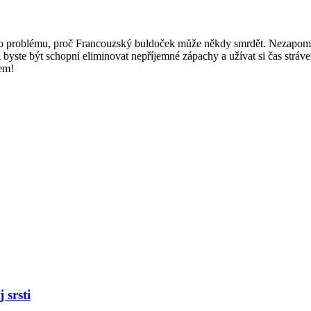
 problému, proč Francouzský buldoček může někdy smrdět. Nezapomeňte, 
ěli byste být⁤ schopni eliminovat nepříjemné zápachy a užívat si čas s
em!
 srsti