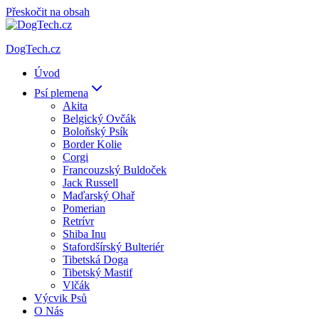
Přeskočit na obsah
DogTech.cz
Úvod
Psí plemena
Akita
Belgický Ovčák
Boloňský Psík
Border Kolie
Corgi
Francouzský Buldoček
Jack Russell
Maďarský Ohař
Pomerian
Retrívr
Shiba Inu
Stafordšírský Bulteriér
Tibetská Doga
Tibetský Mastif
Vlčák
Výcvik Psů
O Nás