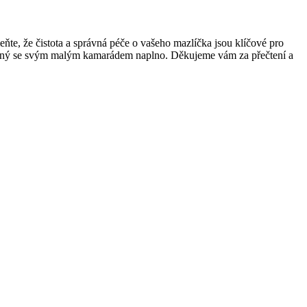
že čistota ⁣a správná péče o ⁤vašeho​ mazlíčka jsou klíčové pro
trávený se svým malým​ kamarádem naplno. Děkujeme vám⁢ za přečtení a