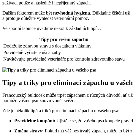
zažívací potíže a následně i nepříjemný zápach.
Dalším faktorem může⁤ být⁢
nevhodná hygiena
. ‌Důkladné čištění ⁢uší
a ‌proto je důležité vyhledat veterinární⁤ pomoc.
Ve spodní tabulce uvádíme několik základních tipů, :
Tipy⁢ pro řešení ​zápachu
Dodržujte zdravou stravu ‌s dostatkem vlákniny
Pravidelně vyčistěte​ uši a zuby
Navštěvujte pravidelně veterináře​ pro kontrolu zdravotního ⁤stavu
Tipy a triky pro eliminaci zápachu u vašeho
Francouzský⁤ buldoček může trpět ⁢zápachem z různých důvodů, ať⁢ už jd
pomůže vášmu psu znovu vonět ⁢svěže.
Zde je několik tipů⁤ a triků pro ​eliminaci zápachu u vašeho⁢ psa:
Pravidelné⁤ koupání:
Ujistěte ​se, ​že ‌vašeho psa koupete pravid
Změna stravy:
Pokud ​má⁣ váš pes⁤ trvalý zápach, může to být 