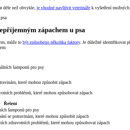
t déle než‍ obvykle,
je vhodné navštívit veterináře
k vyšetření možných
 nepříjemným zápachem u⁣ psa
hem, může to
být způsobeno několika faktory
. Je důležité ‍identifikova
mem:
ciálních šamponů pro‌ psy
otravinám, které mohou způsobit zápach
dravotních problémů, které mohou způsobovat zápach
Řešení
iálních‌ šamponů pro psy
bání⁤ se ‌potravinám, které mohou způsobit zápach
ciálních zdravotních problémů, které mohou způsobovat zápach