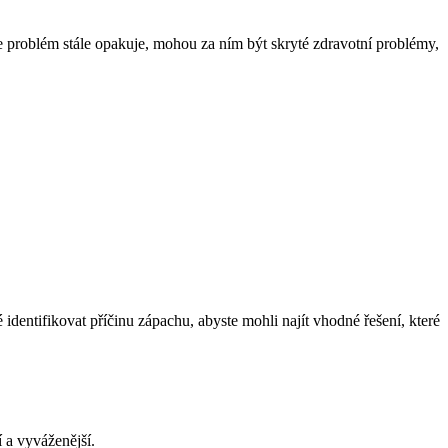
 se problém⁢ stále opakuje, mohou ⁤za ním být ⁢skryté zdravotní problémy,
identifikovat příčinu​ zápachu, abyste mohli najít vhodné řešení, které
í a vyváženější.