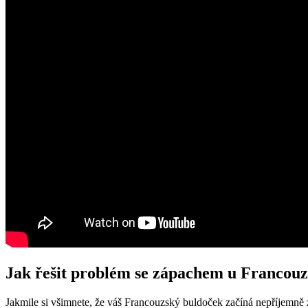
Jak řešit ⁣problém se zápachem u ⁣Francou
Jakmile si všimnete, že váš Francouzský buldoček začíná nepříjemně z