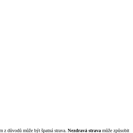
m z důvodů ‍může být⁢ špatná strava.
Nezdravá strava
může​ způsobit