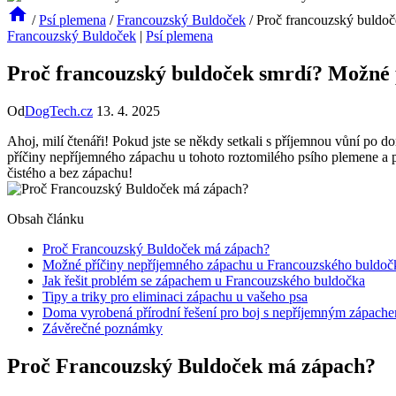
/
Psí plemena
/
Francouzský Buldoček
/
Proč francouzský buldoč
Francouzský Buldoček
|
Psí plemena
Proč francouzský buldoček smrdí? Možné p
Od
DogTech.cz
13. 4. 2025
Ahoj,⁢ milí čtenáři! Pokud jste se někdy⁢ setkali s příjemnou vůní po 
příčiny nepříjemného zápachu u tohoto roztomilého⁣ psího ⁣plemene⁢ a 
čistého a ‌bez zápachu!
Obsah článku
Proč​ Francouzský Buldoček má zápach?
Možné příčiny nepříjemného zápachu u Francouzského buldoč
Jak řešit ⁣problém se zápachem u ⁣Francouzského buldočka
Tipy a triky pro eliminaci zápachu u vašeho​ psa
Doma vyrobená ‍přírodní řešení pro boj s nepříjemným zápache
Závěrečné poznámky
Proč​ Francouzský Buldoček má zápach?