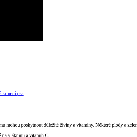
é krmení psa
u mohou poskytnout důležité živiny a vitamíny. Některé plody a zelen
é na vlákninu a vitamín C.