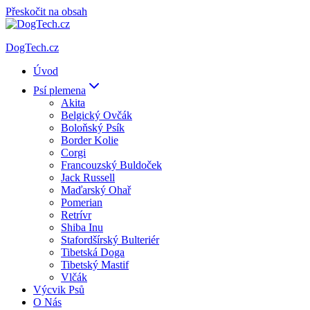
Přeskočit na obsah
DogTech.cz
Úvod
Psí plemena
Akita
Belgický Ovčák
Boloňský Psík
Border Kolie
Corgi
Francouzský Buldoček
Jack Russell
Maďarský Ohař
Pomerian
Retrívr
Shiba Inu
Stafordšírský Bulteriér
Tibetská Doga
Tibetský Mastif
Vlčák
Výcvik Psů
O Nás