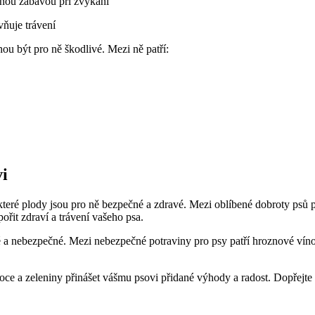
rnou zábavou při žvýkání
vňuje trávení
ou být pro ně škodlivé. Mezi ně patří:
i
, které plody jsou pro ně bezpečné a zdravé. Mezi oblíbené dobroty psů
řit zdraví a trávení vašeho psa.
 a nebezpečné. Mezi nebezpečné potraviny pro psy patří hroznové vín
 a zeleniny přinášet vášmu psovi přidané výhody a radost. Dopřejte s