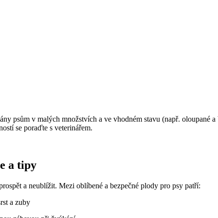
vány psům v malých množstvích a ve vhodném stavu (např. oloupané a b
ostí se poraďte s veterinářem.
e a tipy
rospět a neublížit. Mezi oblíbené a bezpečné plody pro psy patří:
rst a zuby