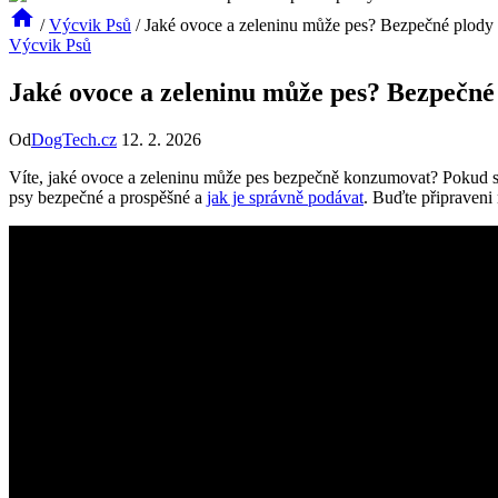
/
Výcvik Psů
/
Jaké ovoce a zeleninu může pes? Bezpečné plody
Výcvik Psů
Jaké ovoce a zeleninu může pes? Bezpečné
Od
DogTech.cz
12. 2. 2026
Víte, jaké ovoce a zeleninu může pes bezpečně konzumovat? Pokud s
psy bezpečné a prospěšné a
jak je správně podávat
. Buďte připraveni