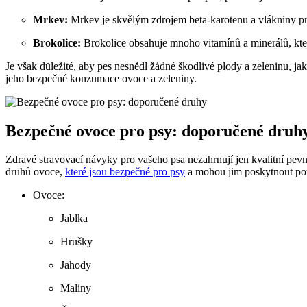
Mrkev:
Mrkev je skvělým zdrojem beta-karotenu a vlákniny pr
Brokolice:
Brokolice obsahuje mnoho vitamínů a minerálů, kter
Je však důležité, aby pes nesnědl žádné škodlivé plody a zeleninu, j
jeho bezpečné konzumace ovoce a zeleniny.
Bezpečné ovoce pro psy: doporučené druh
Zdravé stravovací návyky pro vašeho psa nezahrnují jen kvalitní pev
druhů ovoce,
které jsou bezpečné pro psy
a mohou jim poskytnout pot
Ovoce:
Jablka
Hrušky
Jahody
Maliny