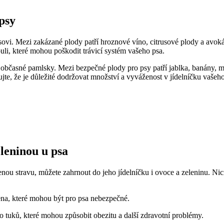
psy
psovi. Mezi zakázané plody patří hroznové víno, citrusové plody a av
uli, které mohou poškodit trávicí systém vašeho psa.
 občasné pamlsky. Mezi bezpečné plody pro psy patří jablka, banány, 
te, že je důležité dodržovat množství a vyváženost v jídelníčku vašeho
leninou u psa
ou stravu, můžete zahrnout do jeho jídelníčku i ovoce a zeleninu. Nicm
ena, které mohou být pro psa nebezpečné.
 tuků, které mohou způsobit obezitu a další zdravotní problémy.