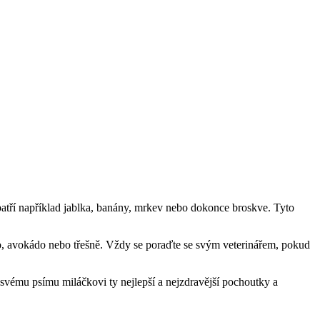
 patří například jablka, banány, mrkev nebo dokonce broskve. Tyto
o, avokádo nebo třešně. Vždy se poraďte se svým veterinářem, pokud
vému psímu miláčkovi ty nejlepší a nejzdravější pochoutky a