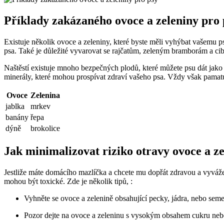
Příklady zakázaného ovoce a zeleniny pro 
Existuje několik ovoce a zeleniny, které byste měli vyhýbat vašemu 
psa. Také je důležité vyvarovat se rajčatům, zeleným bramborám a cib
Naštěstí existuje mnoho bezpečných plodů, které můžete psu dát jako
minerály, které mohou prospívat zdraví vašeho psa. Vždy však pamatuj
Ovoce
Zelenina
jablka
mrkev
banány
řepa
dýně
brokolice
Jak minimalizovat riziko otravy ovoce a ze
Jestliže máte domácího mazlíčka a chcete mu dopřát zdravou a vyvážen
mohou být toxické. Zde je několik tipů, :
Vyhněte se ovoce a zelenině obsahující pecky, jádra, nebo sem
Pozor dejte na ovoce a zeleninu s vysokým obsahem cukru nebo