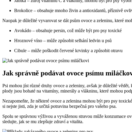
Jablka – zdroj vitaminu C a vlákniny, mohou být pro psy výbo
Brokolice – obsahuje mnoho živin a antioxidantů, příznivě ovli
Naopak je důležité vyvarovat se dát psům ovoce a zeleninu, které moh
Avokádo – obsahuje persin, což může být pro psy toxické
Hroznové víno – může způsobit selhání ledvin u psů
Cibule – může poškodit červené krvinky a způsobit otravu
Jak správně podávat ovoce psímu miláčkov
Psi mohou jíst různé druhy ovoce a zeleniny, avšak je důležité vědět
plody jsou bohaté na vitamíny, minerály a vlákninu, které mohou podpo
Nezapomeňte, že některé ovoce a zelenina mohou být pro psy toxické
si nejste jisti, zda je určitá potravina bezpečná pro vašeho psa.
Spolu se správnou výživou a vyváženou stravou může konzumace ovoce
sledujte, jak se mu zlepšuje zdraví a vitalita.