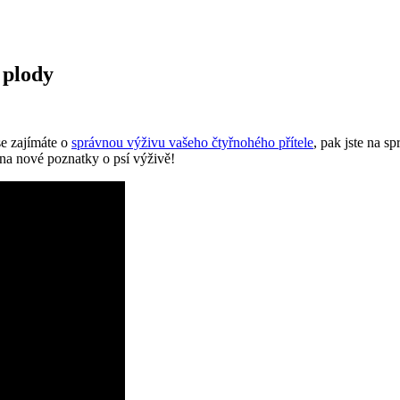
 plody
e zajímáte o
správnou výživu vašeho čtyřnohého přítele
, pak jste na s
 na nové poznatky o psí výživě!