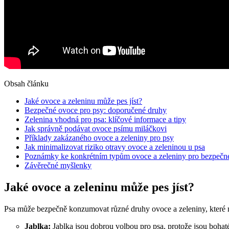
Obsah článku
Jaké ovoce a zeleninu může pes jíst?
Bezpečné ovoce pro psy: doporučené druhy
Zelenina vhodná pro psa: klíčové informace a tipy
Jak správně podávat ovoce psímu miláčkovi
Příklady zakázaného ovoce a zeleniny pro psy
Jak minimalizovat riziko otravy ovoce a zeleninou u psa
Poznámky ke konkrétním typům ovoce a zeleniny pro bezpečn
Závěrečné myšlenky
Jaké ovoce a zeleninu může pes jíst?
Psa může bezpečně konzumovat různé druhy ovoce a zeleniny, které m
Jablka:
Jablka jsou dobrou volbou pro psa, protože jsou bohat