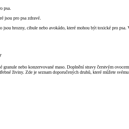
o psa.
é jsou pro psa zdravé.
ako jsou hrozny, cibule nebo avokádo, které mohou být toxické pro psa.
y
né granule nebo konzervované maso. Doplnění stravy čerstvým ovocem a 
řebné živiny. Zde je seznam doporučených druhů, které můžete svém