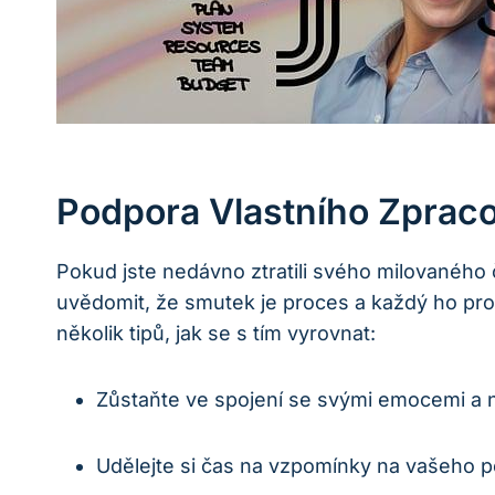
Podpora Vlastního Zprac
Pokud jste nedávno ztratili svého milovanéh
uvědomit, že smutek je proces a každý ho proží
několik tipů, jak se s tím vyrovnat:
Zůstaňte ve spojení se svými emocemi a nez
Udělejte si čas na vzpomínky na vašeho pejsk