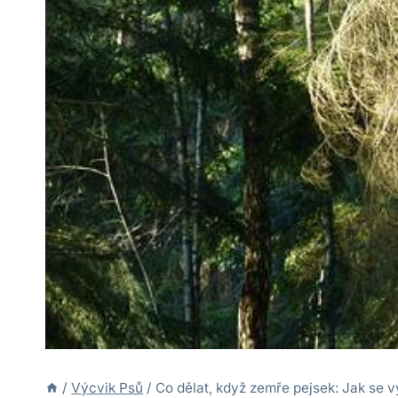
/
Výcvik Psů
/
Co dělat, když zemře pejsek: Jak se 