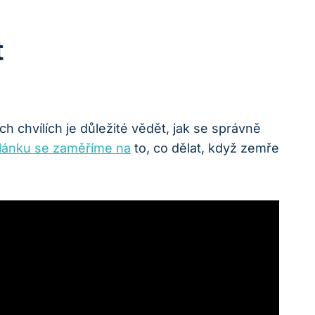
t
h chvílích je důležité vědět, jak se správně
lánku se zaměříme na
to, co dělat, když zemře