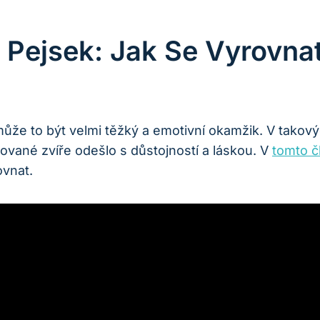
 Pejsek: Jak Se Vyrovna
může to být velmi těžký a emotivní okamžik. V takovýc
ilované zvíře odešlo s důstojností a láskou. V
tomto č
ovnat.