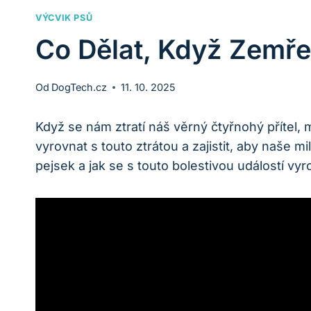
VÝCVIK PSŮ
Co Dělat, Když Zemře
Od
DogTech.cz
11. 10. 2025
Když se nám ztratí náš věrný čtyřnohý přítel, 
vyrovnat s touto ztrátou a zajistit, aby naše m
pejsek a jak se s touto bolestivou událostí vyr