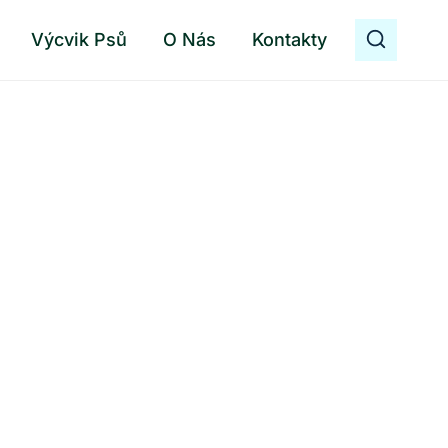
Výcvik Psů
O Nás
Kontakty