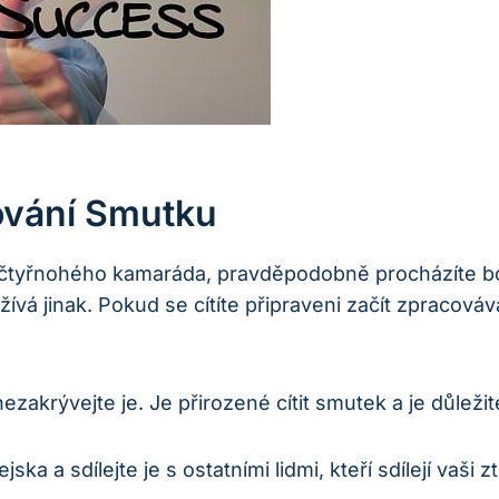
ování Smutku
o čtyřnohého kamaráda, pravděpodobně procházíte b
vá jinak. Pokud se cítíte připraveni začít zpracováv
akrývejte je. Je přirozené cítit smutek a je důležit
a a sdílejte je s ostatními lidmi, kteří sdílejí vaši zt